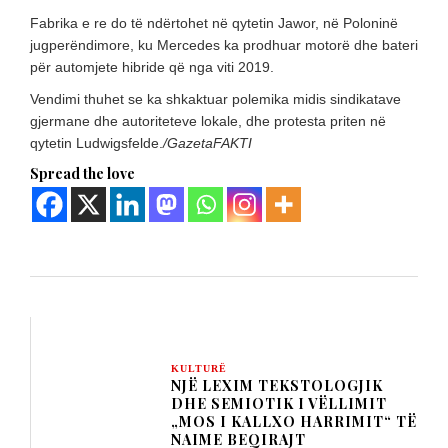
Fabrika e re do të ndërtohet në qytetin Jawor, në Poloninë
jugperëndimore, ku Mercedes ka prodhuar motorë dhe bateri
për automjete hibride që nga viti 2019.
Vendimi thuhet se ka shkaktuar polemika midis sindikatave
gjermane dhe autoriteteve lokale, dhe protesta priten në
qytetin Ludwigsfelde.
/GazetaFAKTI
Spread the love
KULTURË
NJË LEXIM TEKSTOLOGJIK
DHE SEMIOTIK I VËLLIMIT
„MOS I KALLXO HARRIMIT“ TË
NAIME BEQIRAJT