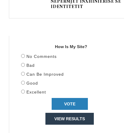
NËPËRMJET INXHINIERISË SË
IDENTITETIT
TITULLI
How Is My Site?
No Comments
Bad
Can Be Improved
Good
Excellent
VIEW RESULTS