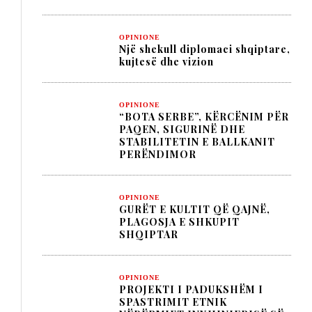
OPINIONE
Një shekull diplomaci shqiptare,
kujtesë dhe vizion
OPINIONE
“BOTA SERBE”, KËRCËNIM PËR
PAQEN, SIGURINË DHE
STABILITETIN E BALLKANIT
PERËNDIMOR
OPINIONE
GURËT E KULTIT QË QAJNË,
PLAGOSJA E SHKUPIT
SHQIPTAR
OPINIONE
PROJEKTI I PADUKSHËM I
SPASTRIMIT ETNIK