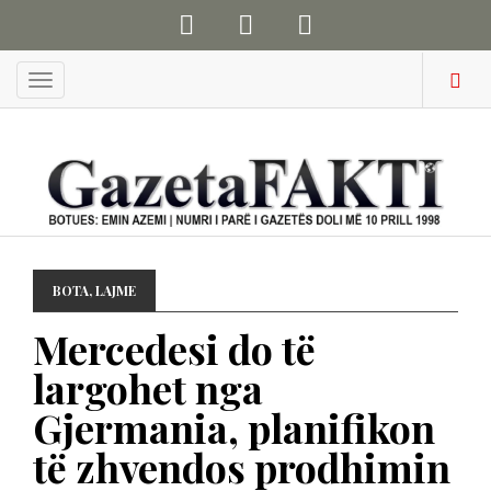
Menu
BOTA
,
LAJME
Mercedesi do të
largohet nga
Gjermania, planifikon
të zhvendos prodhimin