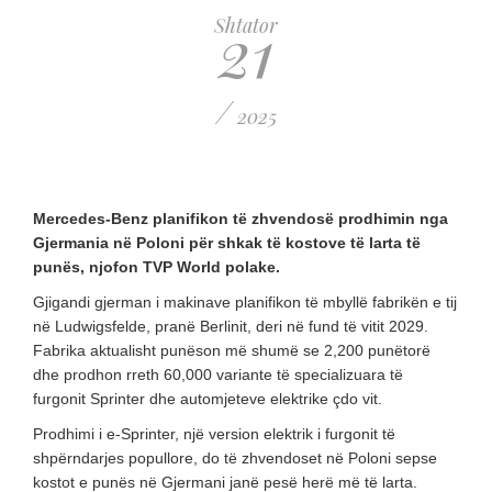
21
Shtator
/
2025
Mercedes-Benz planifikon të zhvendosë prodhimin nga
Gjermania në Poloni për shkak të kostove të larta të
punës, njofon TVP World polake.
Gjigandi gjerman i makinave planifikon të mbyllë fabrikën e tij
në Ludwigsfelde, pranë Berlinit, deri në fund të vitit 2029.
Fabrika aktualisht punëson më shumë se 2,200 punëtorë
dhe prodhon rreth 60,000 variante të specializuara të
furgonit Sprinter dhe automjeteve elektrike çdo vit.
Prodhimi i e-Sprinter, një version elektrik i furgonit të
shpërndarjes popullore, do të zhvendoset në Poloni sepse
kostot e punës në Gjermani janë pesë herë më të larta.