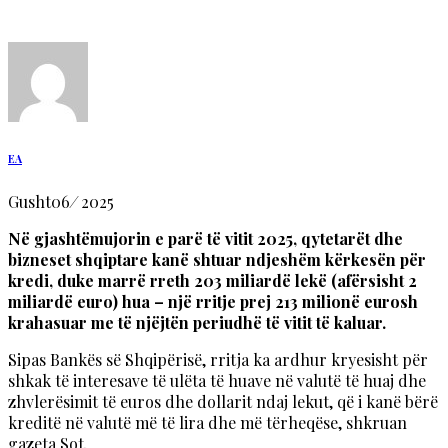
EA
Gusht
06
/
2025
Në gjashtëmujorin e parë të vitit 2025, qytetarët dhe
bizneset shqiptare kanë shtuar ndjeshëm kërkesën për
kredi, duke marrë rreth 203 miliardë lekë (afërsisht 2
miliardë euro) hua – një rritje prej 213 milionë eurosh
krahasuar me të njëjtën periudhë të vitit të kaluar.
Sipas Bankës së Shqipërisë, rritja ka ardhur kryesisht për
shkak të interesave të ulëta të huave në valutë të huaj dhe
zhvlerësimit të euros dhe dollarit ndaj lekut, që i kanë bërë
kreditë në valutë më të lira dhe më tërheqëse, shkruan
gazeta Sot.