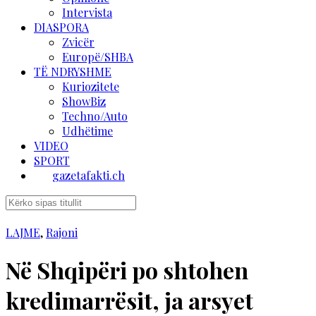
Intervista
DIASPORA
Zvicër
Europë/SHBA
TË NDRYSHME
Kuriozitete
ShowBiz
Techno/Auto
Udhëtime
VIDEO
SPORT
gazetafakti.ch
LAJME
,
Rajoni
Në Shqipëri po shtohen
kredimarrësit, ja arsyet