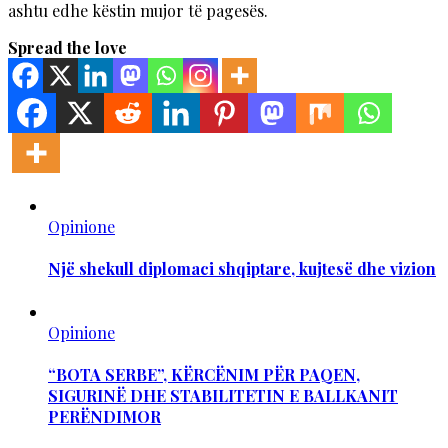
ashtu edhe këstin mujor të pagesës.
Spread the love
Opinione
Një shekull diplomaci shqiptare, kujtesë dhe vizion
Opinione
“BOTA SERBE”, KËRCËNIM PËR PAQEN,
SIGURINË DHE STABILITETIN E BALLKANIT
PERËNDIMOR