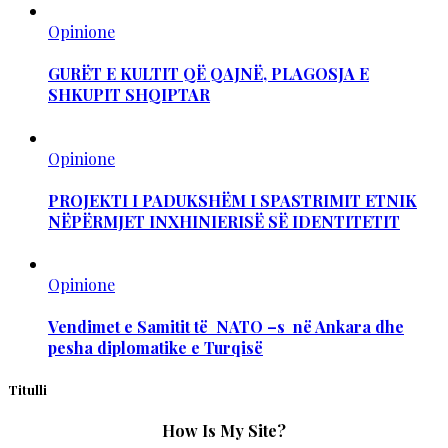
Opinione
GURËT E KULTIT QË QAJNË, PLAGOSJA E
SHKUPIT SHQIPTAR
Opinione
PROJEKTI I PADUKSHËM I SPASTRIMIT ETNIK
NËPËRMJET INXHINIERISË SË IDENTITETIT
Opinione
Vendimet e Samitit të NATO –s në Ankara dhe
pesha diplomatike e Turqisë
Titulli
How Is My Site?