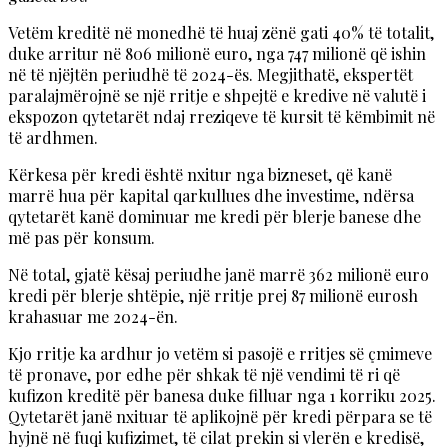
Vetëm kreditë në monedhë të huaj zënë gati 40% të totalit,
duke arritur në 806 milionë euro, nga 747 milionë që ishin
në të njëjtën periudhë të 2024-ës. Megjithatë, ekspertët
paralajmërojnë se një rritje e shpejtë e kredive në valutë i
ekspozon qytetarët ndaj rreziqeve të kursit të këmbimit në
të ardhmen.
Kërkesa për kredi është nxitur nga bizneset, që kanë
marrë hua për kapital qarkullues dhe investime, ndërsa
qytetarët kanë dominuar me kredi për blerje banese dhe
më pas për konsum.
Në total, gjatë kësaj periudhe janë marrë 362 milionë euro
kredi për blerje shtëpie, një rritje prej 87 milionë eurosh
krahasuar me 2024-ën.
Kjo rritje ka ardhur jo vetëm si pasojë e rritjes së çmimeve
të pronave, por edhe për shkak të një vendimi të ri që
kufizon kreditë për banesa duke filluar nga 1 korriku 2025.
Qytetarët janë nxituar të aplikojnë për kredi përpara se të
hyjnë në fuqi kufizimet, të cilat prekin si vlerën e kredisë,