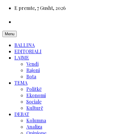
E premte, 7 Gusht, 2026
Menu
BALLINA
EDITORIALI
LAJME
Vendi
Rajoni
Bota
TEMA
Politkë
Ekonomi
Sociale
Kulturë
DEBAT
Kolumna
Analiza
Opinione