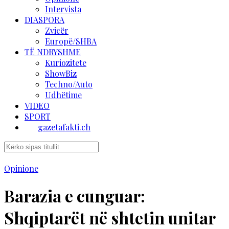
Intervista
DIASPORA
Zvicër
Europë/SHBA
TË NDRYSHME
Kuriozitete
ShowBiz
Techno/Auto
Udhëtime
VIDEO
SPORT
gazetafakti.ch
Opinione
Barazia e cunguar:
Shqiptarët në shtetin unitar