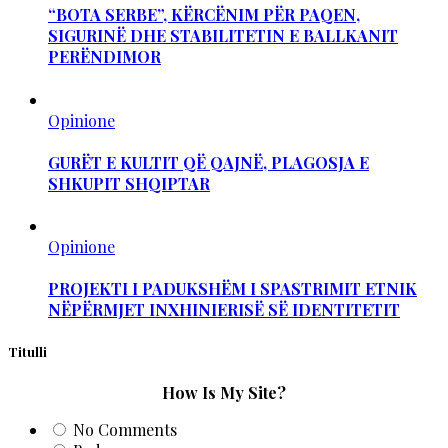
“BOTA SERBE”, KËRCËNIM PËR PAQEN,
SIGURINË DHE STABILITETIN E BALLKANIT
PERËNDIMOR
Opinione
GURËT E KULTIT QË QAJNË, PLAGOSJA E
SHKUPIT SHQIPTAR
Opinione
PROJEKTI I PADUKSHËM I SPASTRIMIT ETNIK
NËPËRMJET INXHINIERISË SË IDENTITETIT
Titulli
How Is My Site?
No Comments