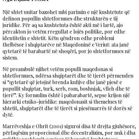
Një shtet unitar bazohet mbi parimin e një kushtetute që
definon popullin shtetformues dhe strukturën e tij
juridike. Për aq sa kushtetuta është akti më i lartë, ajo
përcakton jo vetëm rregullat e lojës politike, por edhe
identitetin e shtetit. Këtu qëndron edhe problemi
thelbësor i shqiptarëve në Maqedoninë e Veriut: ata janë
qytetarë të barabartë në shoqëri, por jo shtetformues në
sistem.
Në preambulë njihet vetëm populli maqedonas si
shtetformues, ndërsa shqiptarët dhe të tjerët përmenden
si “qytetarë që jetojnë brenda kufijve dhe janë pjesë e
popullit shqiptar, turk, serb, rom, boshnjak, vlleh dhe të
tjerë”. Ky formulim është i pabarabartë, sepse krijon një
hierarki etniko-juridike: maqedonasit si themelues të
shtetit, shqiptarët dhe të tjerët si pjesëmarrës të dorës së
dytë.
Marrëveshja e Ohrit (2001) siguroi disa të drejta gjuhësore,
përfaqësim proporcional dhe decentralizim, por nuk i dha