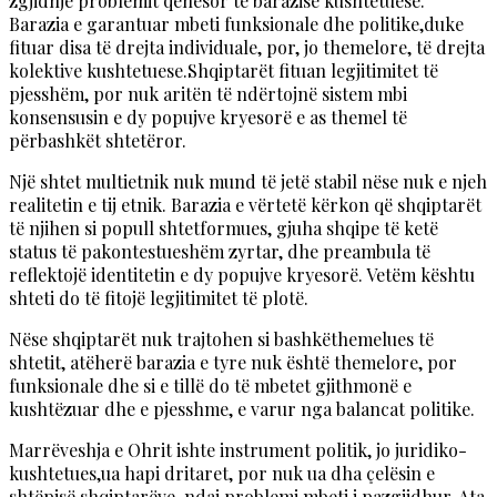
zgjidhje problemit qenësor të barazisë kushtetuese.
Barazia e garantuar mbeti funksionale dhe politike,duke
fituar disa të drejta individuale, por, jo themelore, të drejta
kolektive kushtetuese.Shqiptarët fituan legjitimitet të
pjesshëm, por nuk aritën të ndërtojnë sistem mbi
konsensusin e dy popujve kryesorë e as themel të
përbashkët shtetëror.
Një shtet multietnik nuk mund të jetë stabil nëse nuk e njeh
realitetin e tij etnik. Barazia e vërtetë kërkon që shqiptarët
të njihen si popull shtetformues, gjuha shqipe të ketë
status të pakontestueshëm zyrtar, dhe preambula të
reflektojë identitetin e dy popujve kryesorë. Vetëm kështu
shteti do të fitojë legjitimitet të plotë.
Nëse shqiptarët nuk trajtohen si bashkëthemelues të
shtetit, atëherë barazia e tyre nuk është themelore, por
funksionale dhe si e tillë do të mbetet gjithmonë e
kushtëzuar dhe e pjesshme, e varur nga balancat politike.
Marrëveshja e Ohrit ishte instrument politik, jo juridiko-
kushtetues,ua hapi dritaret, por nuk ua dha çelësin e
shtëpisë shqiptarëve, ndaj problemi mbeti i pazgjidhur. Ata