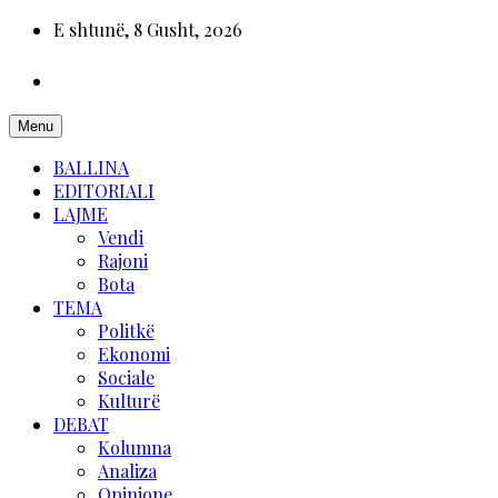
E shtunë, 8 Gusht, 2026
Menu
BALLINA
EDITORIALI
LAJME
Vendi
Rajoni
Bota
TEMA
Politkë
Ekonomi
Sociale
Kulturë
DEBAT
Kolumna
Analiza
Opinione