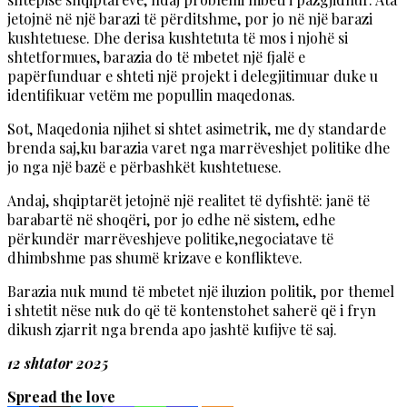
jetojnë në një barazi të përditshme, por jo në një barazi
kushtetuese. Dhe derisa kushtetuta të mos i njohë si
shtetformues, barazia do të mbetet një fjalë e
papërfunduar e shteti një projekt i delegjitimuar duke u
identifikuar vetëm me popullin maqedonas.
Sot, Maqedonia njihet si shtet asimetrik, me dy standarde
brenda saj,ku barazia varet nga marrëveshjet politike dhe
jo nga një bazë e përbashkët kushtetuese.
Andaj, shqiptarët jetojnë një realitet të dyfishtë: janë të
barabartë në shoqëri, por jo edhe në sistem, edhe
përkundër marrëveshjeve politike,negociatave të
dhimbshme pas shumë krizave e konflikteve.
Barazia nuk mund të mbetet një iluzion politik, por themel
i shtetit nëse nuk do që të kontenstohet saherë që i fryn
dikush zjarrit nga brenda apo jashtë kufijve të saj.
12 shtator 2025
Spread the love