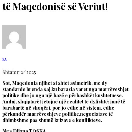
të Maqedonisë së Veriut!
EA
Shtator
12
/
2025
Sot, Maqedonia njihet si shtet asimetrik, me dy
standarde brenda saj,ku barazia varet nga marrëveshjet
politike dhe jo nga një bazë e përbashkët kushtetuese.
Andaj, shqiptarët jetojnë një realitet të dyfishtë: janë të
barabartë në shoqëri, por jo edhe në sistem, edhe
përkundër marrëveshjeve politike,negociatave të
dhimbshme pas shumë krizave e konflikteve.
Nga Dijana TOSKA