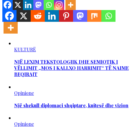
KULTURË
NJË LEXIM TEKSTOLOGJIK DHE SEMIOTIK I
VËLLIMIT „MOS I KALLXO HARRIMIT“ TË NAIME
BEQIRAJT
Opinione
Një shekull diplomaci shqiptare, kujtesë dhe vizion
Opinione