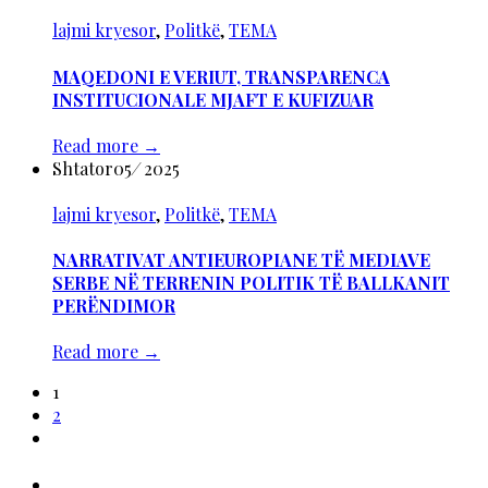
lajmi kryesor
,
Politkë
,
TEMA
MAQEDONI E VERIUT, TRANSPARENCA
INSTITUCIONALE MJAFT E KUFIZUAR
Read more
→
Shtator
05
/
2025
lajmi kryesor
,
Politkë
,
TEMA
NARRATIVAT ANTIEUROPIANE TË MEDIAVE
SERBE NË TERRENIN POLITIK TË BALLKANIT
PERËNDIMOR
Read more
→
1
2