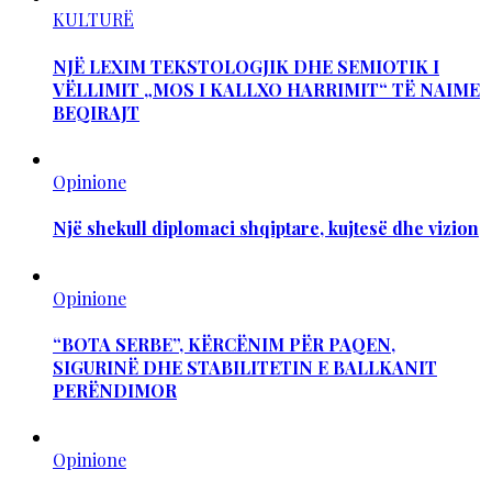
KULTURË
NJË LEXIM TEKSTOLOGJIK DHE SEMIOTIK I
VËLLIMIT „MOS I KALLXO HARRIMIT“ TË NAIME
BEQIRAJT
Opinione
Një shekull diplomaci shqiptare, kujtesë dhe vizion
Opinione
“BOTA SERBE”, KËRCËNIM PËR PAQEN,
SIGURINË DHE STABILITETIN E BALLKANIT
PERËNDIMOR
Opinione