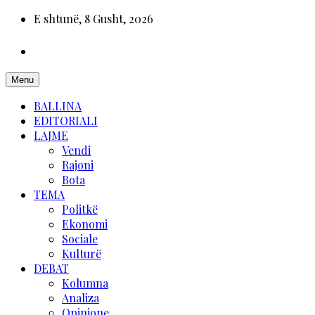
E shtunë, 8 Gusht, 2026
Menu
BALLINA
EDITORIALI
LAJME
Vendi
Rajoni
Bota
TEMA
Politkë
Ekonomi
Sociale
Kulturë
DEBAT
Kolumna
Analiza
Opinione