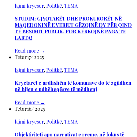
lajmi kryesor
,
Politkë
,
TEMA
STUDIM: GJYQTARËT DHE PROKURORËT NË
MAQEDONINË E VERIUT GËZOJNË DY PËR QIND
TË BESIMIT PUBLIK, POR KËRKOJNË PAGA TË
LARTA!
Read more
→
Tetor
17
/
2025
lajmi kryesor
,
Politkë
,
TEMA
Kryetarët e ardhshëm të komunave do të zgjidhen
në hijen e udhëheqësve të mëdhenj
Read more
→
Tetor
16
/
2025
lajmi kryesor
,
Politkë
,
TEMA
Objektiviteti apo narrativat e rreme, në fokus të