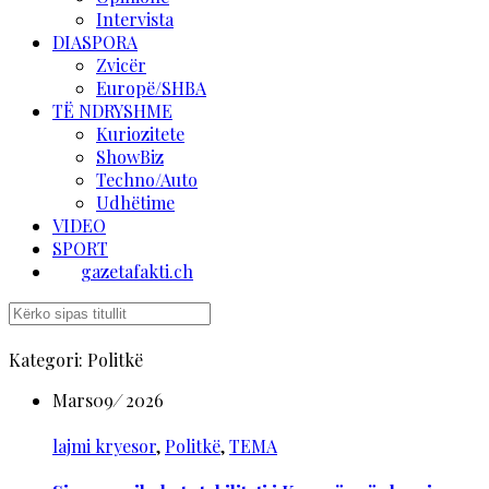
Intervista
DIASPORA
Zvicër
Europë/SHBA
TË NDRYSHME
Kuriozitete
ShowBiz
Techno/Auto
Udhëtime
VIDEO
SPORT
gazetafakti.ch
Kategori:
Politkë
Mars
09
/
2026
lajmi kryesor
,
Politkë
,
TEMA