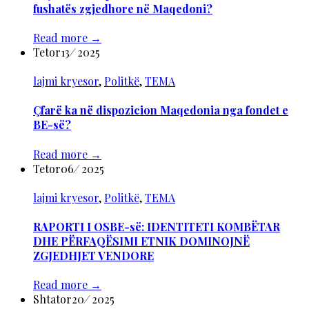
fushatës zgjedhore në Maqedoni?
Read more
→
Tetor
13
/
2025
lajmi kryesor
,
Politkë
,
TEMA
Çfarë ka në dispozicion Maqedonia nga fondet e
BE-së?
Read more
→
Tetor
06
/
2025
lajmi kryesor
,
Politkë
,
TEMA
RAPORTI I OSBE-së: IDENTITETI KOMBËTAR
DHE PËRFAQËSIMI ETNIK DOMINOJNË
ZGJEDHJET VENDORE
Read more
→
Shtator
20
/
2025