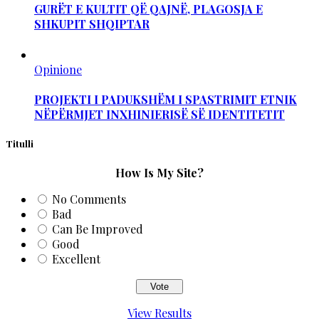
GURËT E KULTIT QË QAJNË, PLAGOSJA E
SHKUPIT SHQIPTAR
Opinione
PROJEKTI I PADUKSHËM I SPASTRIMIT ETNIK
NËPËRMJET INXHINIERISË SË IDENTITETIT
Titulli
How Is My Site?
No Comments
Bad
Can Be Improved
Good
Excellent
View Results