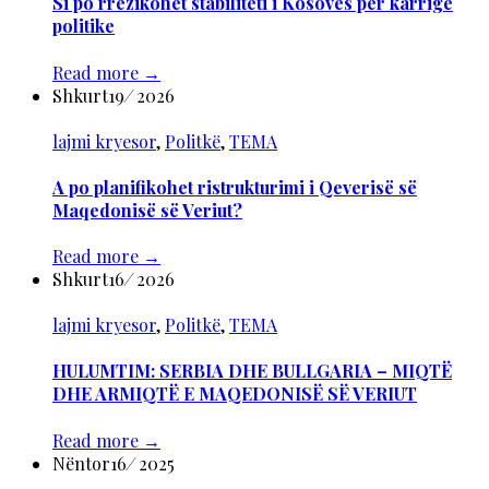
Si po rrezikohet stabiliteti i Kosovës për karrige
politike
Read more
→
Shkurt
19
/
2026
lajmi kryesor
,
Politkë
,
TEMA
А po planifikohet ristrukturimi i Qeverisë së
Maqedonisë së Veriut?
Read more
→
Shkurt
16
/
2026
lajmi kryesor
,
Politkë
,
TEMA
HULUMTIM: SERBIA DHE BULLGARIA – MIQTË
DHE ARMIQTË E MAQEDONISË SË VERIUT
Read more
→
Nëntor
16
/
2025