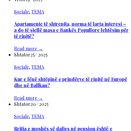
Sociale
,
TEMA
Apartamente të shtrenjta, norma të larta interesi –
a do të sjellë masa e Bankës Popullore lehtësim për
të rinjtë?
Read more
→
Shtator
25
/
2025
Sociale
,
TEMA
Kur e lënë shtëpinë e prindërve të rinjtë në Europë
dhe në Ballkan?
Read more
→
Shtator
20
/
2025
Sociale
,
TEMA
Rritja e moshës së daljes në pension është e