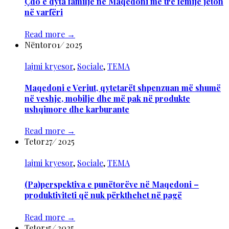
Çdo e dyta familje në Maqedoni me tre fëmijë jeton
në varfëri
Read more
→
Nëntor
01
/
2025
lajmi kryesor
,
Sociale
,
TEMA
Maqedoni e Veriut, qytetarët shpenzuan më shumë
në veshje, mobilje dhe më pak në produkte
ushqimore dhe karburante
Read more
→
Tetor
27
/
2025
lajmi kryesor
,
Sociale
,
TEMA
(Pa)perspektiva e punëtorëve në Maqedoni –
produktiviteti që nuk përkthehet në pagë
Read more
→
Tetor
15
/
2025