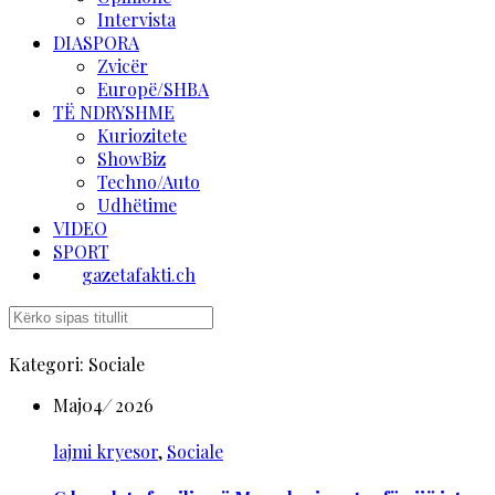
Intervista
DIASPORA
Zvicër
Europë/SHBA
TË NDRYSHME
Kuriozitete
ShowBiz
Techno/Auto
Udhëtime
VIDEO
SPORT
gazetafakti.ch
Kategori:
Sociale
Maj
04
/
2026
lajmi kryesor
,
Sociale