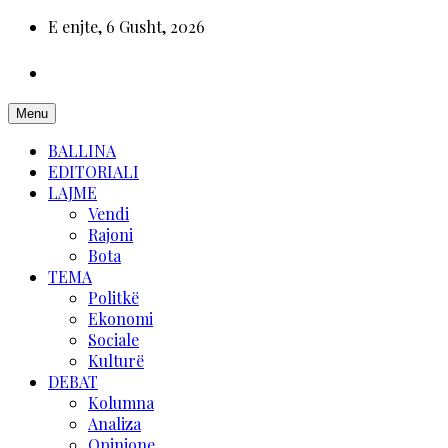
E enjte, 6 Gusht, 2026
Menu
BALLINA
EDITORIALI
LAJME
Vendi
Rajoni
Bota
TEMA
Politkë
Ekonomi
Sociale
Kulturë
DEBAT
Kolumna
Analiza
Opinione