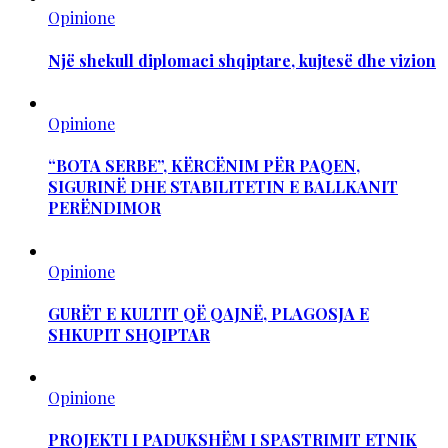
Opinione
Një shekull diplomaci shqiptare, kujtesë dhe vizion
Opinione
“BOTA SERBE”, KËRCËNIM PËR PAQEN,
SIGURINË DHE STABILITETIN E BALLKANIT
PERËNDIMOR
Opinione
GURËT E KULTIT QË QAJNË, PLAGOSJA E
SHKUPIT SHQIPTAR
Opinione
PROJEKTI I PADUKSHËM I SPASTRIMIT ETNIK