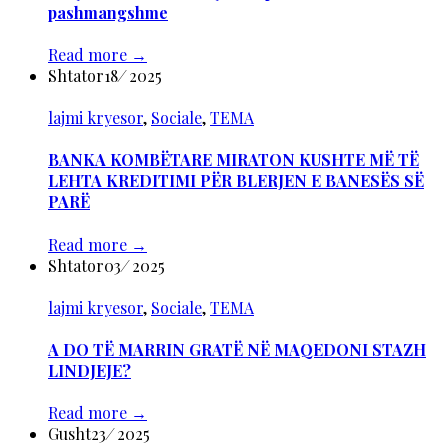
pashmangshme
Read more
→
Shtator
18
/
2025
lajmi kryesor
,
Sociale
,
TEMA
BANKA KOMBËTARE MIRATON KUSHTE MË TË
LEHTA KREDITIMI PËR BLERJEN E BANESËS SË
PARË
Read more
→
Shtator
03
/
2025
lajmi kryesor
,
Sociale
,
TEMA
A DO TË MARRIN GRATË NË MAQEDONI STAZH
LINDJEJE?
Read more
→
Gusht
23
/
2025