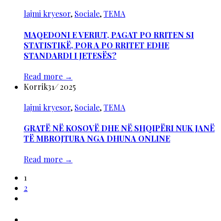
lajmi kryesor
,
Sociale
,
TEMA
MAQEDONI E VERIUT, PAGAT PO RRITEN SI
STATISTIKË, POR A PO RRITET EDHE
STANDARDI I JETESËS?
Read more
→
Korrik
31
/
2025
lajmi kryesor
,
Sociale
,
TEMA
GRATË NË KOSOVË DHE NË SHQIPËRI NUK JANË
TË MBROJTURA NGA DHUNA ONLINE
Read more
→
1
2