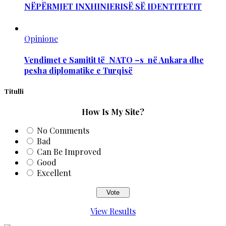
NËPËRMJET INXHINIERISË SË IDENTITETIT
Opinione
Vendimet e Samitit të NATO –s në Ankara dhe
pesha diplomatike e Turqisë
Titulli
How Is My Site?
No Comments
Bad
Can Be Improved
Good
Excellent
View Results