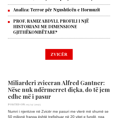
Analiza: Terror për Ngushticën e Hormuzit
PROF. RAMIZ ABDYLI, PROFILI I NJË
HISTORIANI ME DIMENSIONE
GJITHËKOMBËTARE*
ZVICËR
Miliarderi zviceran Alfred Gantner:
Nëse nuk ndërmerret diçka, do të jem
edhe më i pasur
POSTED ON: 03/12/2025
Numri i njerëzve në Zvicër me pasuri me vlerë më shumë se
50 milionë franga është trefishuar në 20 vitet e fundit, nga