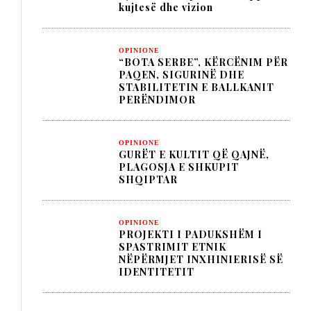
kujtesë dhe vizion
OPINIONE
“BOTA SERBE”, KËRCËNIM PËR
PAQEN, SIGURINË DHE
STABILITETIN E BALLKANIT
PERËNDIMOR
OPINIONE
GURËT E KULTIT QË QAJNË,
PLAGOSJA E SHKUPIT
SHQIPTAR
OPINIONE
PROJEKTI I PADUKSHËM I
SPASTRIMIT ETNIK
NËPËRMJET INXHINIERISË SË
IDENTITETIT