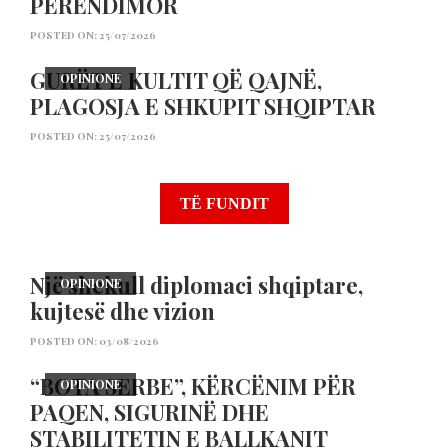
PERËNDIMOR
POSTED ON: 25/07/2026
GURËT E KULTIT QË QAJNË,
OPINIONE
,
KULTURË
LAJMI KRYESOR
PLAGOSJA E SHKUPIT SHQIPTAR
Shkupi bëhet me tempull të librit shqip
POSTED ON: 25/07/2026
TË FUNDIT
Një shekull diplomaci shqiptare,
OPINIONE
kujtesë dhe vizion
POSTED ON: 03/08/2026
“BOTA SERBE”, KËRCËNIM PËR
OPINIONE
PAQEN, SIGURINË DHE
STABILITETIN E BALLKANIT