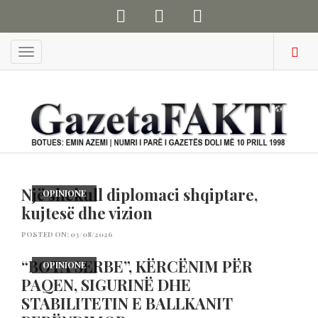
Menu
Një shekull diplomaci shqiptare,
OPINIONE
kujtesë dhe vizion
POSTED ON: 03/08/2026
“BOTA SERBE”, KËRCËNIM PËR
OPINIONE
PAQEN, SIGURINË DHE
STABILITETIN E BALLKANIT