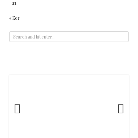
31
« Kor
ADS
Previous
Next