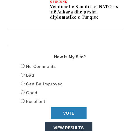
OPINIONE
Vendimet e Samitit të NATO –s
në Ankara dhe pesha
diplomatike e Turqisë
TITULLI
How Is My Site?
No Comments
Bad
Can Be Improved
Good
Excellent
VIEW RESULTS