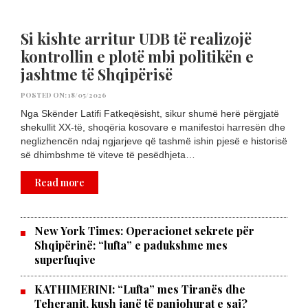
Si kishte arritur UDB të realizojë
kontrollin e plotë mbi politikën e
jashtme të Shqipërisë
POSTED ON: 18/05/2026
Nga Skënder Latifi Fatkeqësisht, sikur shumë herë përgjatë
shekullit XX-të, shoqëria kosovare e manifestoi harresën dhe
neglizhencën ndaj ngjarjeve që tashmë ishin pjesë e historisë
së dhimbshme të viteve të pesëdhjeta…
Read more
New York Times: Operacionet sekrete për
Shqipërinë: “lufta” e padukshme mes
superfuqive
KATHIMERINI: “Lufta” mes Tiranës dhe
Teheranit, kush janë të panjohurat e saj?