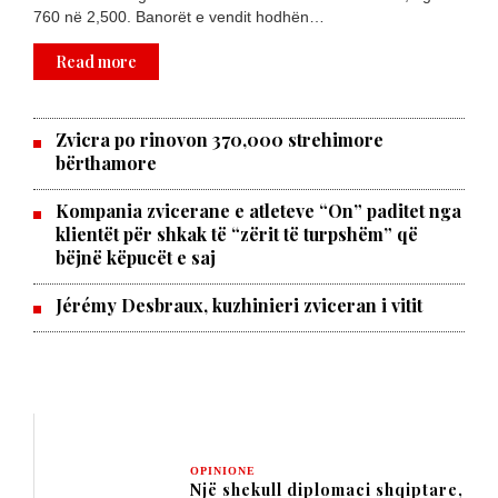
760 në 2,500. Banorët e vendit hodhën…
Read more
Zvicra po rinovon 370,000 strehimore
bërthamore
Kompania zvicerane e atleteve “On” paditet nga
klientët për shkak të “zërit të turpshëm” që
bëjnë këpucët e saj
Jérémy Desbraux, kuzhinieri zviceran i vitit
OPINIONE
Një shekull diplomaci shqiptare,