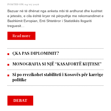
POSTED ON: 04/05/2026
Bazuar në të dhënat nga anketa mbi të ardhurat dhe kushtet
e jetesës, e cila është kryer në përputhje me rekomandimet e
Bashkimit Evropian, Enti Shtetëror i Statistikës llogariti
treguesit…
Read more
ÇKA PAS DIPLOMIMIT?
MONOGRAFIA SI NJË “KASAFORTË KUJTESE”
Si po rrezikohet stabiliteti i Kosovës për karrige
politike
DEBAT