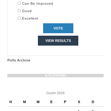
Can Be Improved
Good
Excellent
VIEW RESULTS
Polls Archive
KALENDARI
Gusht 2026
H
M
M
E
P
S
D