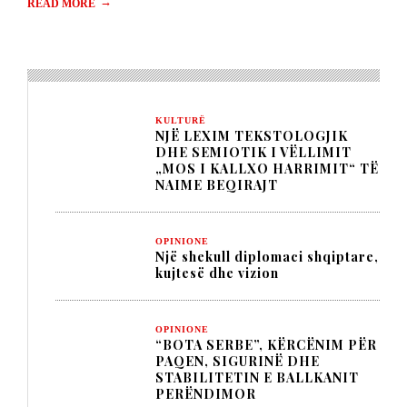
→
READ MORE
KULTURË
NJË LEXIM TEKSTOLOGJIK
DHE SEMIOTIK I VËLLIMIT
„MOS I KALLXO HARRIMIT“ TË
NAIME BEQIRAJT
OPINIONE
Një shekull diplomaci shqiptare,
kujtesë dhe vizion
OPINIONE
“BOTA SERBE”, KËRCËNIM PËR
PAQEN, SIGURINË DHE
STABILITETIN E BALLKANIT
PERËNDIMOR