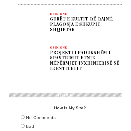
OPINIONE
GURËT E KULTIT QË QAJNË,
PLAGOSJA E SHKUPIT
SHQIPTAR
OPINIONE
PROJEKTI I PADUKSHËM I
SPASTRIMIT ETNIK
NËPËRMJET INXHINIERISË SË
IDENTITETIT
TITULLI
How Is My Site?
No Comments
Bad