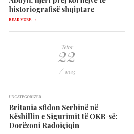
Abdyli, njëri prej korifejve të
historiografisë shqiptare
→
READ MORE
22
Tetor
/
2025
UNCATEGORIZED
Britania sfidon Serbinë në
Këshillin e Sigurimit të OKB-së:
Dorëzoni Radoiçiqin