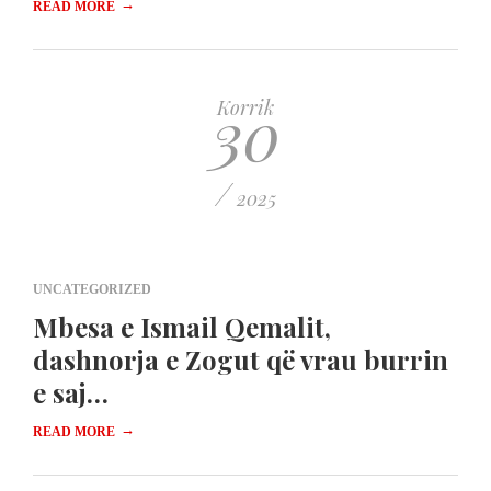
→
READ MORE
30
Korrik
/
2025
UNCATEGORIZED
Mbesa e Ismail Qemalit,
dashnorja e Zogut që vrau burrin
e saj…
→
READ MORE