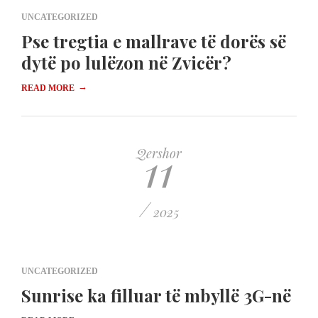
UNCATEGORIZED
Pse tregtia e mallrave të dorës së
dytë po lulëzon në Zvicër?
→
READ MORE
11
Qershor
/
2025
UNCATEGORIZED
Sunrise ka filluar të mbyllë 3G-në