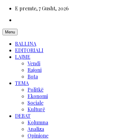
E premte, 7 Gusht, 2026
Menu
BALLINA
EDITORIALI
LAJME
Vendi
Rajoni
Bota
TEMA
Politkë
Ekonomi
Sociale
Kulturë
DEBAT
Kolumna
Analiza
Opinione