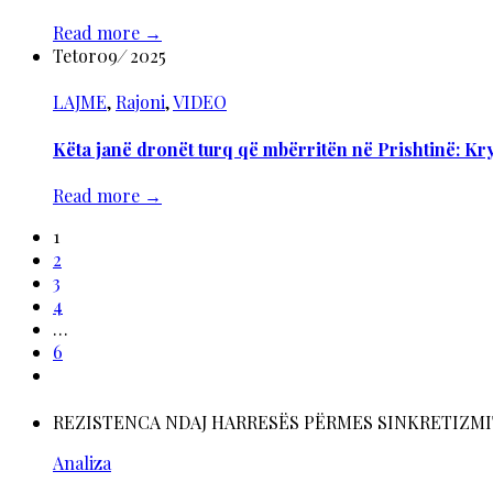
Read more
→
Tetor
09
/
2025
LAJME
,
Rajoni
,
VIDEO
Këta janë dronët turq që mbërritën në Prishtinë: Kry
Read more
→
1
2
3
4
…
6
REZISTENCA NDAJ HARRESËS PËRMES SINKRETIZMIT M
Analiza