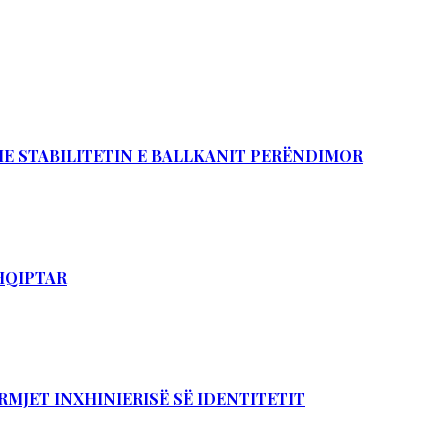
DHE STABILITETIN E BALLKANIT PERËNDIMOR
SHQIPTAR
RMJET INXHINIERISË SË IDENTITETIT