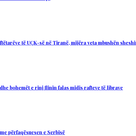
 luftëtarëve të UÇK-së në Tiranë, mijëra veta mbushën shesh
he bohemët e rinj flinin falas midis rafteve të librave
 me përfaqësuesen e Serbisë