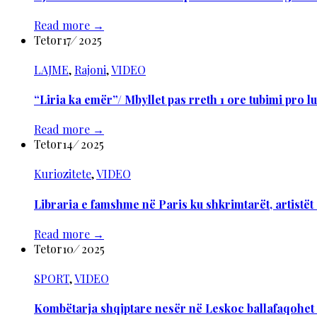
Read more
→
Tetor
17
/
2025
LAJME
,
Rajoni
,
VIDEO
“Liria ka emër”/ Mbyllet pas rreth 1 ore tubimi pro
Read more
→
Tetor
14
/
2025
Kuriozitete
,
VIDEO
Libraria e famshme në Paris ku shkrimtarët, artistët d
Read more
→
Tetor
10
/
2025
SPORT
,
VIDEO
Kombëtarja shqiptare nesër në Leskoc ballafaqohet