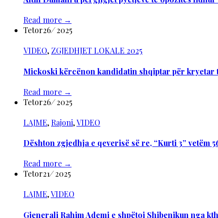
Read more
→
Tetor
26
/
2025
VIDEO
,
ZGJEDHJET LOKALE 2025
Mickoski kërcënon kandidatin shqiptar për kryetar 
Read more
→
Tetor
26
/
2025
LAJME
,
Rajoni
,
VIDEO
Dështon zgjedhja e qeverisë së re, “Kurti 3” vetëm 5
Read more
→
Tetor
21
/
2025
LAJME
,
VIDEO
Gjenerali Rahim Ademi e shpëtoi Shibenikun nga kth