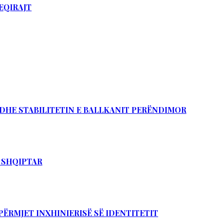
EQIRAJT
Ë DHE STABILITETIN E BALLKANIT PERËNDIMOR
T SHQIPTAR
PËRMJET INXHINIERISË SË IDENTITETIT