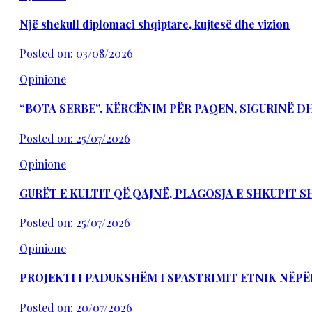
Një shekull diplomaci shqiptare, kujtesë dhe vizion
Posted on: 03/08/2026
Opinione
“BOTA SERBE”, KËRCËNIM PËR PAQEN, SIGURINË 
Posted on: 25/07/2026
Opinione
GURËT E KULTIT QË QAJNË, PLAGOSJA E SHKUPIT 
Posted on: 25/07/2026
Opinione
PROJEKTI I PADUKSHËM I SPASTRIMIT ETNIK NËPË
Posted on: 20/07/2026