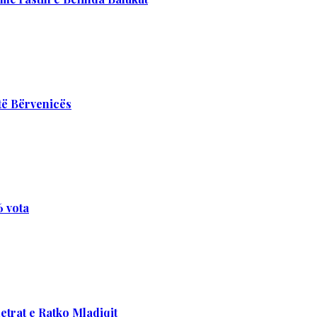
të Bërvenicës
6 vota
etrat e Ratko Mladiqit