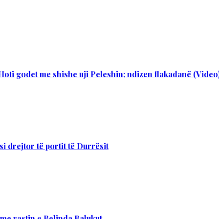
Hoti godet me shishe uji Peleshin; ndizen flakadanë (Video
 drejtor të portit të Durrësit
 me rastin e Belinda Balukut