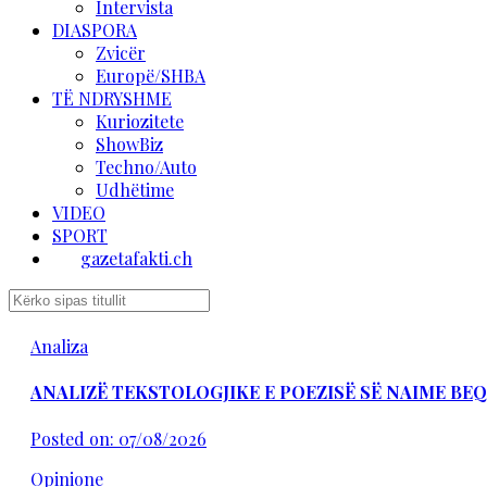
Intervista
DIASPORA
Zvicër
Europë/SHBA
TË NDRYSHME
Kuriozitete
ShowBiz
Techno/Auto
Udhëtime
VIDEO
SPORT
gazetafakti.ch
Analiza
ANALIZË TEKSTOLOGJIKE E POEZISË SË NAIME BEQ
Posted on: 07/08/2026
Opinione