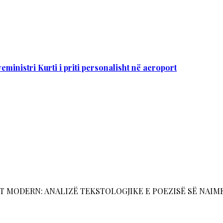
eministri Kurti i priti personalisht në aeroport
ODERN: ANALIZË TEKSTOLOGJIKE E POEZISË SË NAIME BEQIR