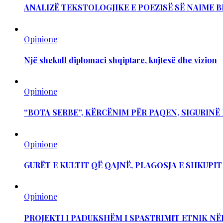
ANALIZË TEKSTOLOGJIKE E POEZISË SË NAIME B
Opinione
Një shekull diplomaci shqiptare, kujtesë dhe vizion
Opinione
“BOTA SERBE”, KËRCËNIM PËR PAQEN, SIGURIN
Opinione
GURËT E KULTIT QË QAJNË, PLAGOSJA E SHKUPI
Opinione
PROJEKTI I PADUKSHËM I SPASTRIMIT ETNIK NË