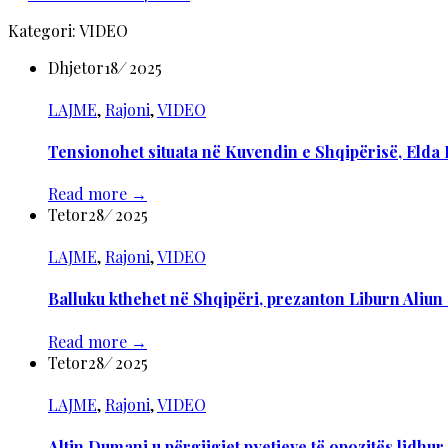
Kategori:
VIDEO
Dhjetor
18
/
2025
LAJME
,
Rajoni
,
VIDEO
Tensionohet situata në Kuvendin e Shqipërisë, Elda 
Read more
→
Tetor
28
/
2025
LAJME
,
Rajoni
,
VIDEO
Balluku kthehet në Shqipëri, prezanton Liburn Aliun si
Read more
→
Tetor
28
/
2025
LAJME
,
Rajoni
,
VIDEO
Altin Dumani u përgjigjet pyetjeve të opozitës lidhur