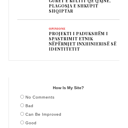
GURËT E KULTIT QË QAJNË,
PLAGOSJA E SHKUPIT
SHQIPTAR
OPINIONE
PROJEKTI I PADUKSHËM I
SPASTRIMIT ETNIK
NËPËRMJET INXHINIERISË SË
IDENTITETIT
TITULLI
How Is My Site?
No Comments
Bad
Can Be Improved
Good