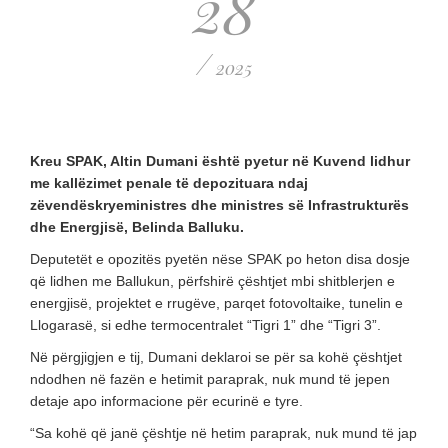
28
/
2025
Kreu SPAK, Altin Dumani është pyetur në Kuvend lidhur
me kallëzimet penale të depozituara ndaj
zëvendëskryeministres dhe ministres së Infrastrukturës
dhe Energjisë, Belinda Balluku.
Deputetët e opozitës pyetën nëse SPAK po heton disa dosje
që lidhen me Ballukun, përfshirë çështjet mbi shitblerjen e
energjisë, projektet e rrugëve, parqet fotovoltaike, tunelin e
Llogarasë, si edhe termocentralet “Tigri 1” dhe “Tigri 3”.
Në përgjigjen e tij, Dumani deklaroi se për sa kohë çështjet
ndodhen në fazën e hetimit paraprak, nuk mund të jepen
detaje apo informacione për ecurinë e tyre.
“Sa kohë që janë çështje në hetim paraprak, nuk mund të jap