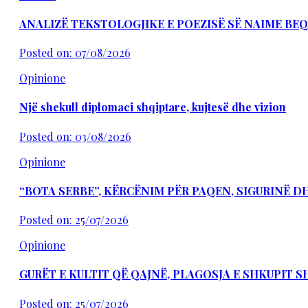
ANALIZË TEKSTOLOGJIKE E POEZISË SË NAIME BEQ
Posted on: 07/08/2026
Opinione
Një shekull diplomaci shqiptare, kujtesë dhe vizion
Posted on: 03/08/2026
Opinione
“BOTA SERBE”, KËRCËNIM PËR PAQEN, SIGURINË 
Posted on: 25/07/2026
Opinione
GURËT E KULTIT QË QAJNË, PLAGOSJA E SHKUPIT 
Posted on: 25/07/2026