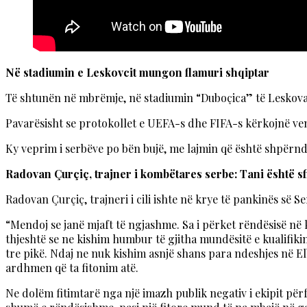
Në stadiumin e Leskovcit mungon flamuri shqiptar
Të shtunën në mbrëmje, në stadiumin “Duboçica” të Leskovaci
Pavarësisht se protokollet e UEFA-s dhe FIFA-s kërkojnë ven
Ky veprim i serbëve po bën bujë, me lajmin që është shpërndar
Radovan Çurçiç, trajner i kombëtares serbe: Tani është s
Radovan Çurçiç, trajneri i cili ishte në krye të pankinës së S
“Mendoj se janë mjaft të ngjashme. Sa i përket rëndësisë n
thjeshtë se ne kishim humbur të gjitha mundësitë e kualifik
tre pikë. Ndaj ne nuk kishim asnjë shans para ndeshjes në E
ardhmen që ta fitonim atë.
Ne dolëm fitimtarë nga një imazh publik negativ i ekipit për