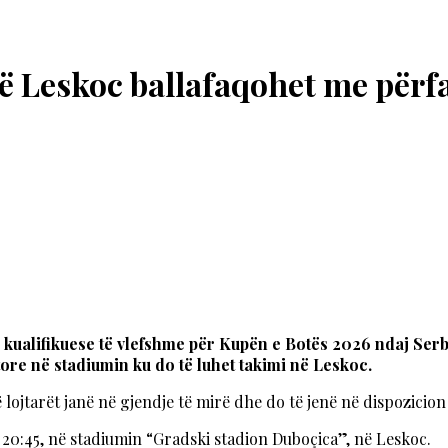
ë Leskoc ballafaqohet me përf
kualifikuese të vlefshme për Kupën e Botës 2026 ndaj Serbi
itore në stadiumin ku do të luhet takimi në Leskoc.
ojtarët janë në gjendje të mirë dhe do të jenë në dispozicion të
n 20:45, në stadiumin “Gradski stadion Duboçica”, në Leskoc.