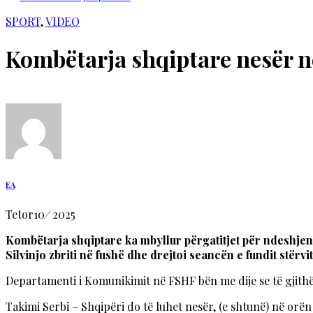
SPORT
,
VIDEO
Kombëtarja shqiptare nesër n
EA
Tetor
10
/
2025
Kombëtarja shqiptare ka mbyllur përgatitjet për ndeshjen 
Silvinjo zbriti në fushë dhe drejtoi seancën e fundit stërv
Departamenti i Komunikimit në FSHF bën me dije se të gjithë l
Takimi Serbi – Shqipëri do të luhet nesër, (e shtunë) në orë