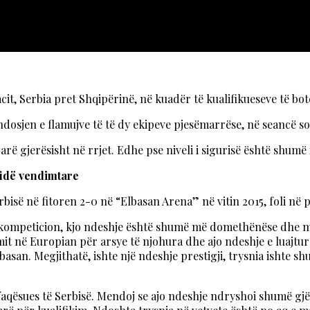
t, Serbia pret Shqipërinë, në kuadër të kualifikueseve të bot
dosjen e flamujve të të dy ekipeve pjesëmarrëse, në seancë so
ë gjerësisht në rrjet. Edhe pse niveli i sigurisë është shumë 
fidë vendimtare
erbisë në fitoren 2-0 në “Elbasan Arena” në vitin 2015, foli në
ë kompeticion, kjo ndeshje është shumë më domethënëse dhe më
imit në Europian për arsye të njohura dhe ajo ndeshje e luajt
lbasan. Megjithatë, ishte një ndeshje prestigji, trysnia isht
faqësues të Serbisë. Mendoj se ajo ndeshje ndryshoi shumë gjë