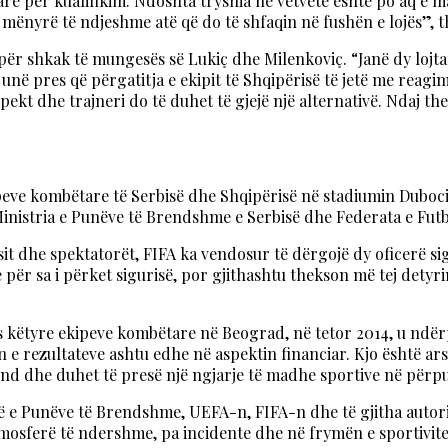
rë për kualifikim. Ndoshta trysnia në vetvete është po aq e 
mënyrë të ndjeshme atë që do të shfaqin në fushën e lojës”, t
dë për shkak të mungesës së Lukiç dhe Milenkoviç. “Janë dy loj
unë pres që përgatitja e ekipit të Shqipërisë të jetë me reagim
pekt dhe trajneri do të duhet të gjejë një alternativë. Ndaj t
peve kombëtare të Serbisë dhe Shqipërisë në stadiumin Duboci
 Ministria e Punëve të Brendshme e Serbisë dhe Federata e Futbo
it dhe spektatorët, FIFA ka vendosur të dërgojë dy oficerë sig
për sa i përket sigurisë, por gjithashtu thekson më tej detyri
 këtyre ekipeve kombëtare në Beograd, në tetor 2014, u ndërpr
n e rezultateve ashtu edhe në aspektin financiar. Kjo është ars
mund dhe duhet të presë një ngjarje të madhe sportive në për
ë e Punëve të Brendshme, UEFA-n, FIFA-n dhe të gjitha autori
mosferë të ndershme, pa incidente dhe në frymën e sportivitet