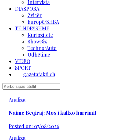
Intervista
DIASPORA
Zvicër
Europë/SHBA
TË NDRYSHME
Kuriozitete
ShowBiz
Techno/Auto
Udhëtime
VIDEO
SPORT
gazetafakti.ch
Analiza
Naime Beqiraj: Mos i kallxo harrimit
Posted on: 07/08/2026
Analiza