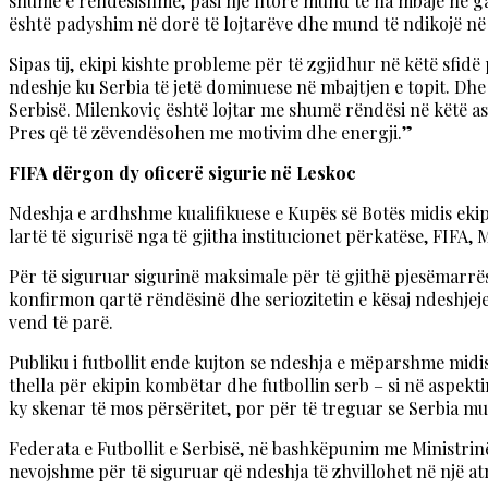
shumë e rëndësishme, pasi një fitore mund të na mbajë në ga
është padyshim në dorë të lojtarëve dhe mund të ndikojë në 
Sipas tij, ekipi kishte probleme për të zgjidhur në këtë sfi
ndeshje ku Serbia të jetë dominuese në mbajtjen e topit. Dhe 
Serbisë. Milenkoviç është lojtar me shumë rëndësi në këtë as
Pres që të zëvendësohen me motivim dhe energji.”
FIFA dërgon dy oficerë sigurie në Leskoc
Ndeshja e ardhshme kualifikuese e Kupës së Botës midis eki
lartë të sigurisë nga të gjitha institucionet përkatëse, FIFA,
Për të siguruar sigurinë maksimale për të gjithë pjesëmarrës
konfirmon qartë rëndësinë dhe seriozitetin e kësaj ndeshjeje 
vend të parë.
Publiku i futbollit ende kujton se ndeshja e mëparshme midis
thella për ekipin kombëtar dhe futbollin serb – si në aspekti
ky skenar të mos përsëritet, por për të treguar se Serbia 
Federata e Futbollit e Serbisë, në bashkëpunim me Ministrin
nevojshme për të siguruar që ndeshja të zhvillohet në një at