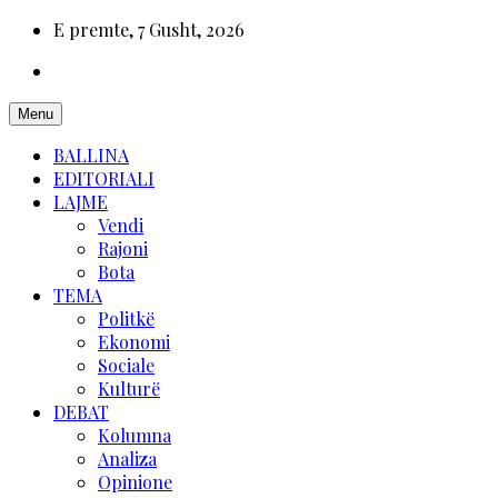
E premte, 7 Gusht, 2026
Menu
BALLINA
EDITORIALI
LAJME
Vendi
Rajoni
Bota
TEMA
Politkë
Ekonomi
Sociale
Kulturë
DEBAT
Kolumna
Analiza
Opinione