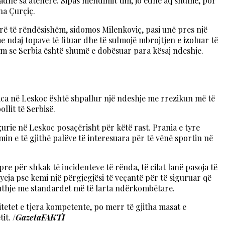
madhe sa atëherë. Sipas mendimit tim, jo edhe aq shumë, por
ha Çurçiç.
tarë të rëndësishëm, sidomos Milenkoviç, pasi unë pres një
e ndaj topave të fituar dhe të sulmojë mbrojtjen e izoluar të
hem se Serbia është shumë e dobësuar para kësaj ndeshje.
ca në Leskoc është shpallur një ndeshje me rrezikun më të
llit të Serbisë.
urie në Leskoc posaçërisht për këtë rast. Prania e tyre
min e të gjithë palëve të interesuara për të vënë sportin në
e për shkak të incidenteve të rënda, të cilat lanë pasoja të
yeja pse kemi një përgjegjësi të veçantë për të siguruar që
puthje me standardet më të larta ndërkombëtare.
tetet e tjera kompetente, po merr të gjitha masat e
it. /
GazetaFAKTI