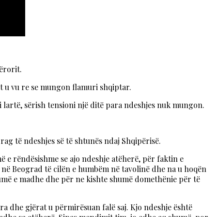
ërorit.
t u vu re se mungon flamuri shqiptar.
i lartë, sërish tensioni një ditë para ndeshjes nuk mungon.
 prag të ndeshjes së të shtunës ndaj Shqipërisë.
 e rëndësishme se ajo ndeshje atëherë, për faktin e
ur në Beograd të cilën e humbëm në tavolinë dhe na u hoqën
e shumë e madhe dhe për ne kishte shumë domethënie për të
ra dhe gjërat u përmirësuan falë saj. Kjo ndeshje është