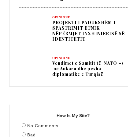
OPINIONE
PROJEKTI I PADUKSHËM I
SPASTRIMIT ETNIK
NËPËRMJET INXHINIERISË SË
IDENTITETIT
OPINIONE
Vendimet e Samitit të NATO –s
në Ankara dhe pesha
diplomatike e Turqisë
TITULLI
How Is My Site?
No Comments
Bad