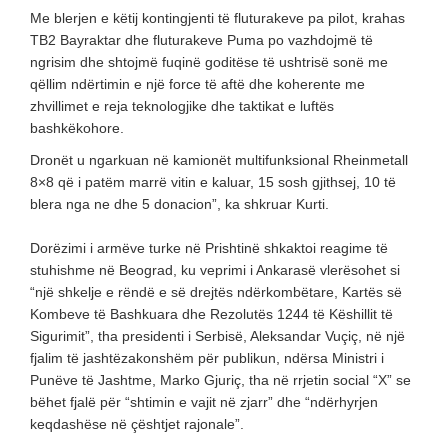
Me blerjen e këtij kontingjenti të fluturakeve pa pilot, krahas
TB2 Bayraktar dhe fluturakeve Puma po vazhdojmë të
ngrisim dhe shtojmë fuqinë goditëse të ushtrisë sonë me
qëllim ndërtimin e një force të aftë dhe koherente me
zhvillimet e reja teknologjike dhe taktikat e luftës
bashkëkohore.
Dronët u ngarkuan në kamionët multifunksional Rheinmetall
8×8 që i patëm marrë vitin e kaluar, 15 sosh gjithsej, 10 të
blera nga ne dhe 5 donacion”, ka shkruar Kurti.
Dorëzimi i armëve turke në Prishtinë shkaktoi reagime të
stuhishme në Beograd, ku veprimi i Ankarasë vlerësohet si
“një shkelje e rëndë e së drejtës ndërkombëtare, Kartës së
Kombeve të Bashkuara dhe Rezolutës 1244 të Këshillit të
Sigurimit”, tha presidenti i Serbisë, Aleksandar Vuçiç, në një
fjalim të jashtëzakonshëm për publikun, ndërsa Ministri i
Punëve të Jashtme, Marko Gjuriç, tha në rrjetin social “X” se
bëhet fjalë për “shtimin e vajit në zjarr” dhe “ndërhyrjen
keqdashëse në çështjet rajonale”.