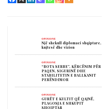
OPINIONE
Një shekull diplomaci shqiptare,
kujtesë dhe vizion
OPINIONE
“BOTA SERBE”, KËRCËNIM PËR
PAQEN, SIGURINË DHE
STABILITETIN E BALLKANIT
PERËNDIMOR
OPINIONE
GURËT E KULTIT QË QAJNË,
PLAGOSJA E SHKUPIT
SHQIPTAR