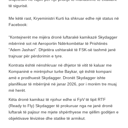
të sigurisë.
Me këtë rast, Kryeministri Kurti ka shkruar edhe një status në
Facebook:
“Kontejnerët me mijëra dronë luftarakë kamikazë Skydagger
mbërrinë sot në Aeroportin Ndërkombëtar të Prishtinës
“Adem Jashari”. Dhjetëra ushtarakë të FSK-së tashmë janë
trajnuar për përdorimin e tyre.
Kontrata është nënshkruar në dhjetor të vitit të kaluar me
Kompaninë e mirënjohur turke Baykar, që është kompani
amë e prodhuesit Skydagger. Dronët Skydagger ishte
planifikuar të mbërrijnë në janar 2026, por i morëm tre muaj
më herët.
Këta dronë kamikaz të njohur edhe si FpV të tipit RTF
(Ready to Fly) Skydagger të prokuruar nga ne janë dronë
luftarak të pajisur me mjete shpërthyese me qëllim goditjen e
objektivave lëvizëse dhe statike të armikut.