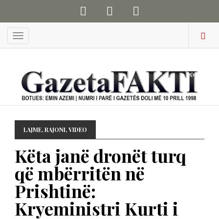
Menu
LAJME
,
RAJONI
,
VIDEO
Këta janë dronët turq
që mbërritën në
Prishtinë:
Kryeministri Kurti i