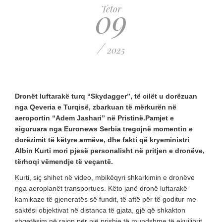
09
Tetor
/
2025
Dronët luftarakë turq “Skydagger”, të cilët u dorëzuan
nga Qeveria e Turqisë, zbarkuan të mërkurën në
aeroportin “Adem Jashari” në Pristinë.Pamjet e
siguruara nga Euronews Serbia tregojnë momentin e
dorëzimit të këtyre armëve, dhe fakti që kryeministri
Albin Kurti mori pjesë personalisht në pritjen e dronëve,
tërhoqi vëmendje të veçantë.
Kurti, siç shihet në video, mbikëqyri shkarkimin e dronëve
nga aeroplanët transportues. Këto janë dronë luftarakë
kamikaze të gjeneratës së fundit, të aftë për të goditur me
saktësi objektivat në distanca të gjata, gjë që shkakton
shqetësim në rajon për një prishje të mundshme të ekuilibrit