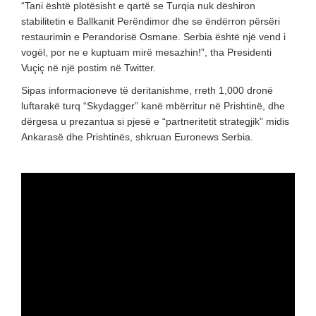
“Tani është plotësisht e qartë se Turqia nuk dëshiron
stabilitetin e Ballkanit Perëndimor dhe se ëndërron përsëri
restaurimin e Perandorisë Osmane. Serbia është një vend i
vogël, por ne e kuptuam mirë mesazhin!”, tha Presidenti
Vuçiç në një postim në Twitter.
Sipas informacioneve të deritanishme, rreth 1,000 dronë
luftarakë turq “Skydagger” kanë mbërritur në Prishtinë, dhe
dërgesa u prezantua si pjesë e “partneritetit strategjik” midis
Ankarasë dhe Prishtinës, shkruan Euronews Serbia.