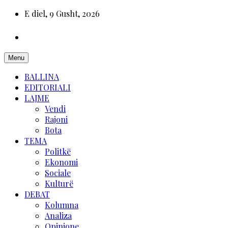
E diel, 9 Gusht, 2026
Menu
BALLINA
EDITORIALI
LAJME
Vendi
Rajoni
Bota
TEMA
Politkë
Ekonomi
Sociale
Kulturë
DEBAT
Kolumna
Analiza
Opinione