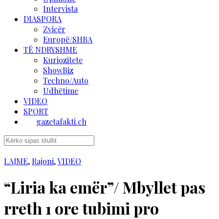
Intervista
DIASPORA
Zvicër
Europë/SHBA
TË NDRYSHME
Kuriozitete
ShowBiz
Techno/Auto
Udhëtime
VIDEO
SPORT
gazetafakti.ch
LAJME
,
Rajoni
,
VIDEO
“Liria ka emër”/ Mbyllet pas
rreth 1 ore tubimi pro