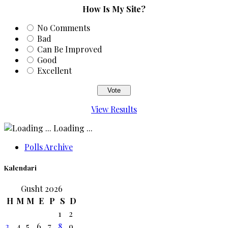
How Is My Site?
No Comments
Bad
Can Be Improved
Good
Excellent
View Results
Loading ...
Polls Archive
Kalendari
Gusht 2026
H
M
M
E
P
S
D
1
2
3
4
5
6
7
8
9