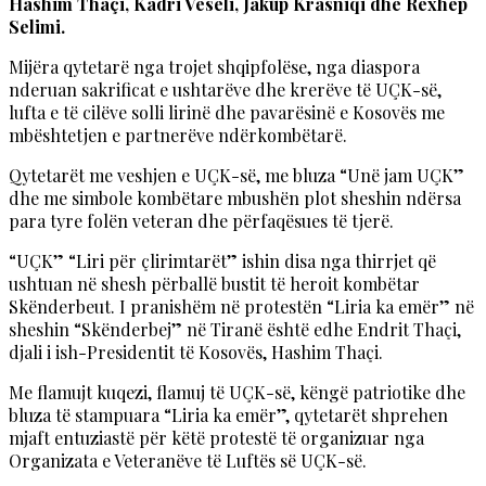
Hashim Thaçi, Kadri Veseli, Jakup Krasniqi dhe Rexhep
Selimi.
Mijëra qytetarë nga trojet shqipfolëse, nga diaspora
nderuan sakrificat e ushtarëve dhe krerëve të UÇK-së,
lufta e të cilëve solli lirinë dhe pavarësinë e Kosovës me
mbështetjen e partnerëve ndërkombëtarë.
Qytetarët me veshjen e UÇK-së, me bluza “Unë jam UÇK”
dhe me simbole kombëtare mbushën plot sheshin ndërsa
para tyre folën veteran dhe përfaqësues të tjerë.
“UÇK” “Liri për çlirimtarët” ishin disa nga thirrjet që
ushtuan në shesh përballë bustit të heroit kombëtar
Skënderbeut. I pranishëm në protestën “Liria ka emër” në
sheshin “Skënderbej” në Tiranë është edhe Endrit Thaçi,
djali i ish-Presidentit të Kosovës, Hashim Thaçi.
Me flamujt kuqezi, flamuj të UÇK-së, këngë patriotike dhe
bluza të stampuara “Liria ka emër”, qytetarët shprehen
mjaft entuziastë për këtë protestë të organizuar nga
Organizata e Veteranëve të Luftës së UÇK-së.