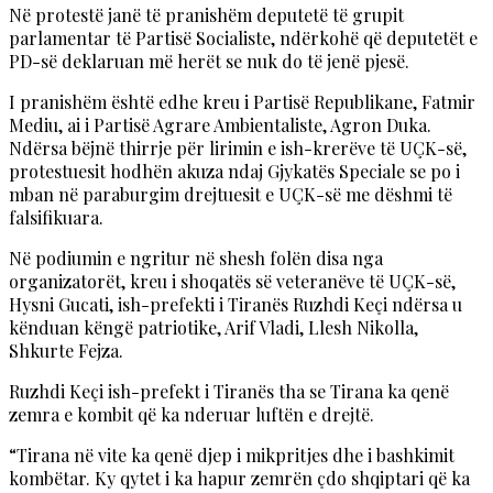
Në protestë janë të pranishëm deputetë të grupit
parlamentar të Partisë Socialiste, ndërkohë që deputetët e
PD-së deklaruan më herët se nuk do të jenë pjesë.
I pranishëm është edhe kreu i Partisë Republikane, Fatmir
Mediu, ai i Partisë Agrare Ambientaliste, Agron Duka.
Ndërsa bëjnë thirrje për lirimin e ish-krerëve të UÇK-së,
protestuesit hodhën akuza ndaj Gjykatës Speciale se po i
mban në paraburgim drejtuesit e UÇK-së me dëshmi të
falsifikuara.
Në podiumin e ngritur në shesh folën disa nga
organizatorët, kreu i shoqatës së veteranëve të UÇK-së,
Hysni Gucati, ish-prefekti i Tiranës Ruzhdi Keçi ndërsa u
kënduan këngë patriotike, Arif Vladi, Llesh Nikolla,
Shkurte Fejza.
Ruzhdi Keçi ish-prefekt i Tiranës tha se Tirana ka qenë
zemra e kombit që ka nderuar luftën e drejtë.
“Tirana në vite ka qenë djep i mikpritjes dhe i bashkimit
kombëtar. Ky qytet i ka hapur zemrën çdo shqiptari që ka