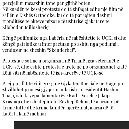
përcjellim mesazhin tone për gjithë botën.
Në kuadër të kësaj proteste do të shfaqet edhe një film në
sallën e Kishës Ortodoke, ku do të paraqiten dëshmi
tronditëse të akteve mizore të ushtrisë gjakatare të
Sllobodan Millosheviçi.
Këngë polifonike nga Labëria në mbështetje të UÇK, si dhe
këngë patriotike u interpretuan po ashtu nga podiumi i
vendosur në sheshin “Skënderbej”.
Protesta e sotme u organizua në Tiranë nga veteranët e
UÇK-së, dhe është protesta e tretë që po organizohet gjatë
këtij viti në mbështetje të ish-krerëve të UÇK-së.
Prej 3 prillit të vitit 2023, në Gjykatën Speciale në Hagë po
zhvillohet procesi gjyqësor ndaj ish-presidentit Hashim
Thaçi, ish-kryeparlamentarëve Kadri Veseli e Jakup
Krasniqi dhe ish-deputetit Rexhep Selimi, të akuzuar për
krime lufte dhe krime kundër njerëzimit, akuza që të
katërt i kanë mohuar.