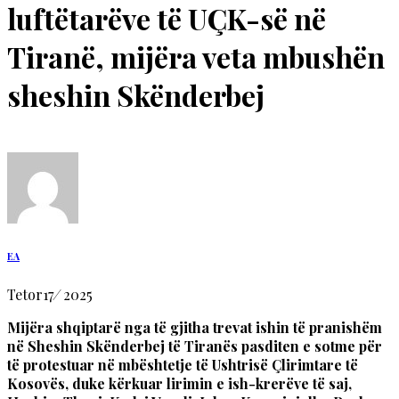
luftëtarëve të UÇK-së në
Tiranë, mijëra veta mbushën
sheshin Skënderbej
EA
Tetor
17
/
2025
Mijëra shqiptarë nga të gjitha trevat ishin të pranishëm
në Sheshin Skënderbej të Tiranës pasditen e sotme për
të protestuar në mbështetje të Ushtrisë Çlirimtare të
Kosovës, duke kërkuar lirimin e ish-krerëve të saj,