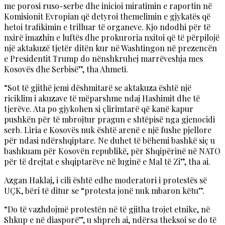
me porosi ruso-serbe dhe inicioi miratimin e raportin në
Komisionit Evropian që detyroi themelimin e gjykatës që
hetoi trafikimin e trilluar të organeve. Kjo ndodhi për të
nxirë imazhin e luftës dhe prokuroria nxitoi që të përpilojë
një aktakuzë tjetër ditën kur në Washtingon në prezencën
e Presidentit Trump do nënshkruhej marrëveshja mes
Kosovës dhe Serbisë”, tha Ahmeti.
“Sot të gjithë jemi dëshmitarë se aktakuza është një
riciklim i akuzave të mëparshme ndaj Hashimit dhe të
tjerëve. Ata po gjykohen si çlirimtarë që kanë kapur
pushkën për të mbrojtur pragun e shtëpisë nga gjenocidi
serb. Liria e Kosovës nuk është arenë e një fushe pjellore
për ndasi ndërshqiptare. Ne duhet të bëhemi bashkë siç u
bashkuam për Kosovën republikë, për Shqipërinë në NATO
për të drejtat e shqiptarëve në luginë e Mal të Zi”, tha ai.
Azgan Haklaj, i cili është edhe moderatori i protestës së
UÇK, bëri të ditur se “protesta jonë nuk mbaron këtu”.
“Do të vazhdojmë protestën në të gjitha trojet etnike, në
Shkup e në diasporë”, u shpreh ai, ndërsa theksoi se do të