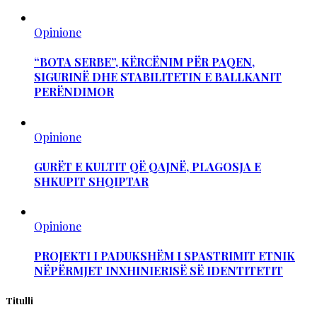
Opinione
“BOTA SERBE”, KËRCËNIM PËR PAQEN,
SIGURINË DHE STABILITETIN E BALLKANIT
PERËNDIMOR
Opinione
GURËT E KULTIT QË QAJNË, PLAGOSJA E
SHKUPIT SHQIPTAR
Opinione
PROJEKTI I PADUKSHËM I SPASTRIMIT ETNIK
NËPËRMJET INXHINIERISË SË IDENTITETIT
Titulli