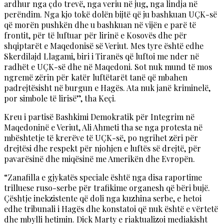
ardhur nga çdo trevë, nga veriu në jug, nga lindja në
perëndim. Nga kjo tokë dolën bijtë që ju bashkuan UÇK-së
që morën pushkën dhe u bashkuan në vijën e parë të
frontit, për të luftuar për lirinë e Kosovës dhe për
shqiptarët e Maqedonisë së Veriut. Mes tyre është edhe
Skerdilajd Llagami, biri i Tiranës që luftoi me nder në
radhët e UÇK-së dhe në Maqedoni. Sot nuk mund të mos
ngremë zërin për katër luftëtarët tanë që mbahen
padrejtësisht në burgun e Hagës. Ata nuk janë kriminelë,
por simbole të lirisë”, tha Keçi.
Kreu i partisë Bashkimi Demokratik për Integrim në
Maqedoninë e Veriut, Ali Ahmeti tha se nga protesta në
mbështetje të krerëve të UÇK-së, po ngrihet zëri për
drejtësi dhe respekt për njohjen e luftës së drejtë, për
pavarësinë dhe miqësinë me Amerikën dhe Evropën.
“Zanafilla e gjykatës speciale është nga disa raportime
trilluese ruso-serbe për trafikime organesh që bëri bujë.
Çështje inekzistente që doli nga kuzhina serbe, e hetoi
edhe tribunali i Hagës dhe konstatoi që nuk është e vërtetë
dhe mbylli hetimin. Dick Marty e riaktualizoi mediakisht