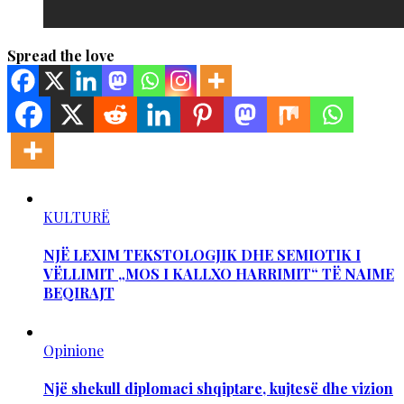
Spread the love
KULTURË
NJË LEXIM TEKSTOLOGJIK DHE SEMIOTIK I
VËLLIMIT „MOS I KALLXO HARRIMIT“ TË NAIME
BEQIRAJT
Opinione
Një shekull diplomaci shqiptare, kujtesë dhe vizion