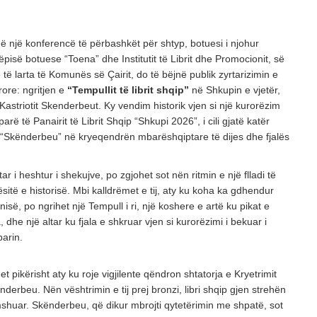
POSTED ON: 25/07/2026
OPINIONE
ë një konferencë të përbashkët për shtyp, botuesi i njohur
PROJEKTI I PADUKSHËM I SPASTRIMIT ETN
tëpisë botuese “Toena” dhe Institutit të Librit dhe Promocionit, së
IDENTITETIT
të larta të Komunës së Çairit, do të bëjnë publik zyrtarizimin e
POSTED ON: 20/07/2026
ore: ngritjen e
“Tempullit të librit shqip”
në Shkupin e vjetër,
Kastriotit Skenderbeut. Ky vendim historik vjen si një kurorëzim
KULTURË
arë të Panairit të Librit Shqip “Shkupi 2026”, i cili gjatë katër
NJË LEXIM TEKSTOLOGJIK DHE SEMIOTIK I
 “Skënderbeu” në kryeqendrën mbarëshqiptare të dijes dhe fjalës
TË NAIME BEQIRAJT
POSTED ON: 08/08/2026
ar i heshtur i shekujve, po zgjohet sot nën ritmin e një flladi të
sitë e historisë. Mbi kalldrëmet e tij, aty ku koha ka gdhendur
isë, po ngrihet një Tempull i ri, një koshere e artë ku pikat e
, dhe një altar ku fjala e shkruar vjen si kurorëzimi i bekuar i
parin.
et pikërisht aty ku roje vigjilente qëndron shtatorja e Kryetrimit
ënderbeu. Nën vështrimin e tij prej bronzi, libri shqip gjen strehën
shuar. Skënderbeu, që dikur mbrojti qytetërimin me shpatë, sot