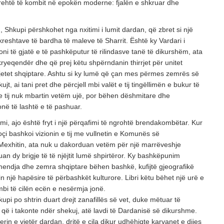
ehtë të kombit në epokën moderne: fjalën e shkruar dhe
 Shkupi përshkohet nga nxitimi i lumit dardan, që zbret si një
reshtave të bardha të maleve të Sharrit. Është ky Vardari i
oni të gjatë e të pashkëputur të rilindasve tanë të dikurshëm, ata
kryeqendër dhe që prej këtu shpërndanin thirrjet për unitet
ajetet shqiptare. Ashtu si ky lumë që çan mes përmes zemrës së
jt, ai tani pret dhe përcjell mbi valët e tij tingëllimën e bukur të
e tij nuk mbartin vetëm ujë, por bëhen dëshmitare dhe
në të lashtë e të pashuar.
tmi, ajo është fryt i një përqafimi të ngrohtë brendakombëtar. Kur
çi bashkoi vizionin e tij me vullnetin e Komunës së
et Mexhitin, ata nuk u dakorduan vetëm për një marrëveshje
uan dy brigje të të njëjtit lumë shpirtëror. Ky bashkëpunim
 mendja dhe zemra shqiptare bëhen bashkë, kufijtë gjeografikë
in një hapësire të përbashkët kulturore. Libri këtu bëhet një urë e
, mbi të cilën ecën e nesërmja jonë.
upi po shtrin duart drejt zanafillës së vet, duke mëtuar të
 që i takonte ndër shekuj, atë lavdi të Dardanisë së dikurshme.
erin e vjetër dardan, dritë e cila dikur udhëhiqte karvanet e dijes