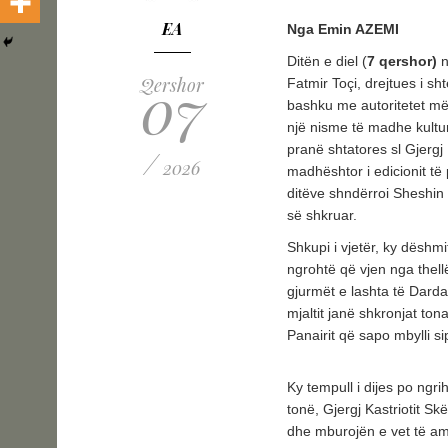
EA
Nga Emin AZEMI
Ditën e diel (
7 qershor)
n
07
Qershor
Fatmir Toçi, drejtues i sh
bashku me autoritetet më 
një nisme të madhe kultur
pranë shtatores sl Gjergj 
/
2026
madhështor i edicionit të p
ditëve shndërroi Sheshin
së shkruar.
Shkupi i vjetër, ky dëshmit
ngrohtë që vjen nga thellë
gjurmët e lashta të Dardan
mjaltit janë shkronjat tona
Panairit që sapo mbylli si
Ky tempull i dijes po ngrih
tonë, Gjergj Kastriotit Sk
dhe mburojën e vet të am