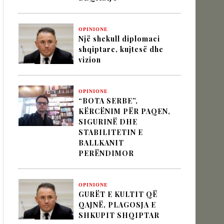
OPINIONE
IK NËPËRMJET INXHINIERISË SË
Një shekull diplomaci
shqiptare, kujtesë dhe
vizion
 VËLLIMIT „MOS I KALLXO HARRIMIT“
OPINIONE
“BOTA SERBE”,
KËRCËNIM PËR PAQEN,
SIGURINË DHE
STABILITETIN E
BALLKANIT
PERËNDIMOR
OPINIONE
GURËT E KULTIT QË
QAJNË, PLAGOSJA E
SHKUPIT SHQIPTAR