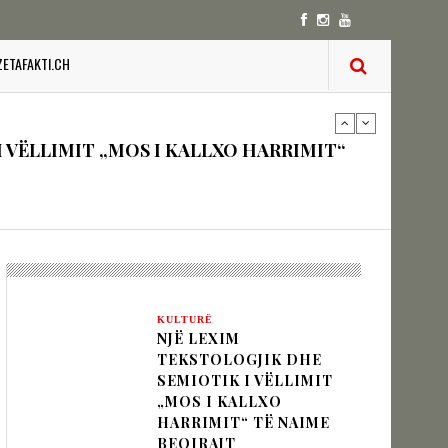
IK NËPËRMJET INXHINIERISË SË
ZETAFAKTI.CH
 VËLLIMIT „MOS I KALLXO HARRIMIT“
zion
KULTURË
URINË DHE STABILITETIN E BALLKANIT
NJË LEXIM
TEKSTOLOGJIK DHE
SEMIOTIK I VËLLIMIT
„MOS I KALLXO
HARRIMIT“ TË NAIME
SHKUPIT SHQIPTAR
BEQIRAJT