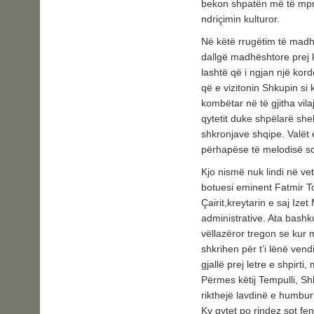
bekon shpatën më të mpr
ndriçimin kulturor.
Në këtë rrugëtim të madh,
dallgë madhështore prej k
lashtë që i ngjan një kord
që e vizitonin Shkupin si 
kombëtar në të gjitha vil
qytetit duke shpëlarë sheku
shkronjave shqipe. Valët 
përhapëse të melodisë so
Kjo nismë nuk lindi në ve
botuesi eminent Fatmir To
Çairit,kreytarin e saj Iz
administrative. Ata bashk
vëllazëror tregon se kur
shkrihen për t’i lënë vend
gjallë prej letre e shpirti
Përmes këtij Tempulli, Shk
rikthejë lavdinë e humbur
Ky qytet po rindez sot fen