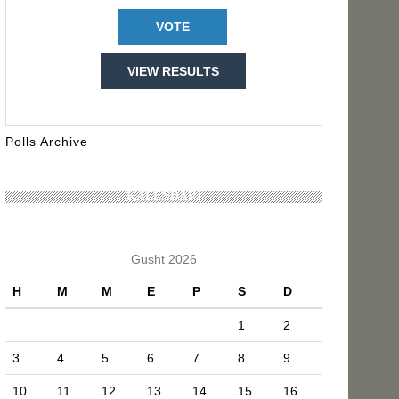
VIEW RESULTS
Polls Archive
KALENDARI
Gusht 2026
H
M
M
E
P
S
D
1
2
3
4
5
6
7
8
9
10
11
12
13
14
15
16