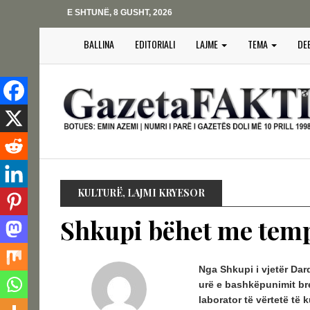
E SHTUNË, 8 GUSHT, 2026
BALLINA
EDITORIALI
LAJME
TEMA
DE
KULTURË
,
LAJMI KRYESOR
Shkupi bëhet me tempu
Nga Shkupi i vjetër Dard
urë e bashkëpunimit br
laborator të vërtetë të