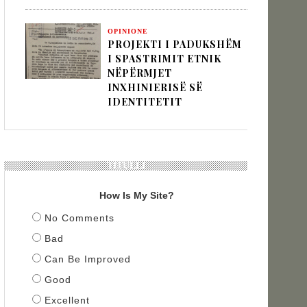
OPINIONE
PROJEKTI I PADUKSHËM
I SPASTRIMIT ETNIK
NËPËRMJET
INXHINIERISË SË
IDENTITETIT
TITULLI
How Is My Site?
No Comments
Bad
Can Be Improved
Good
Excellent