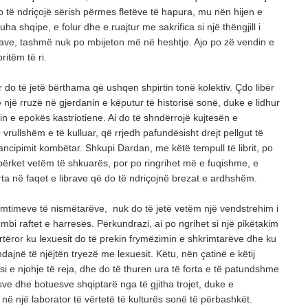
o të ndriçojë sërish përmes fletëve të hapura, mu nën hijen e
uha shqipe, e folur dhe e ruajtur me sakrifica si një thëngjill i
rave, tashmë nuk po mbijeton më në heshtje. Ajo po zë vendin e
ritëm të ri.
r do të jetë bërthama që ushqen shpirtin tonë kolektiv. Çdo libër
 një rruzë në gjerdanin e këputur të historisë sonë, duke e lidhur
in e epokës kastriotiene. Ai do të shndërrojë kujtesën e
vrullshëm e të kulluar, që rrjedh pafundësisht drejt pellgut të
cipimit kombëtar. Shkupi Dardan, me këtë tempull të librit, po
përket vetëm të shkuarës, por po ringrihet më e fuqishme, e
ta në faqet e librave që do të ndriçojnë brezat e ardhshëm.
 premtimeve të nismëtarëve, nuk do të jetë vetëm një vendstrehim i
r mbi raftet e harresës. Përkundrazi, ai po ngrihet si një pikëtakim
irtëror ku lexuesit do të prekin frymëzimin e shkrimtarëve dhe ku
dajnë të njëjtën tryezë me lexuesit. Këtu, nën çatinë e këtij
ësi e njohje të reja, dhe do të thuren ura të forta e të patundshme
e dhe botuesve shqiptarë nga të gjitha trojet, duke e
në një laborator të vërtetë të kulturës sonë të përbashkët.