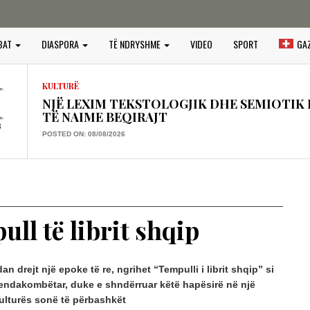
OPINIONE
PROJEKTI I PADUKSHËM I SPASTRIMIT ETN
BAT
DIASPORA
TË NDRYSHME
VIDEO
SPORT
GA
IDENTITETIT
POSTED ON: 20/07/2026
KULTURË
NJË LEXIM TEKSTOLOGJIK DHE SEMIOTIK I
TË NAIME BEQIRAJT
POSTED ON: 08/08/2026
OPINIONE
Një shekull diplomaci shqiptare, kujtesë dhe vi
POSTED ON: 03/08/2026
OPINIONE
ll të librit shqip
“BOTA SERBE”, KËRCËNIM PËR PAQEN, SIG
PERËNDIMOR
POSTED ON: 25/07/2026
an drejt një epoke të re, ngrihet “Tempulli i librit shqip” si
endakombëtar, duke e shndërruar këtë hapësirë në një
OPINIONE
 kulturës sonë të përbashkët
GURËT E KULTIT QË QAJNË, PLAGOSJA E 