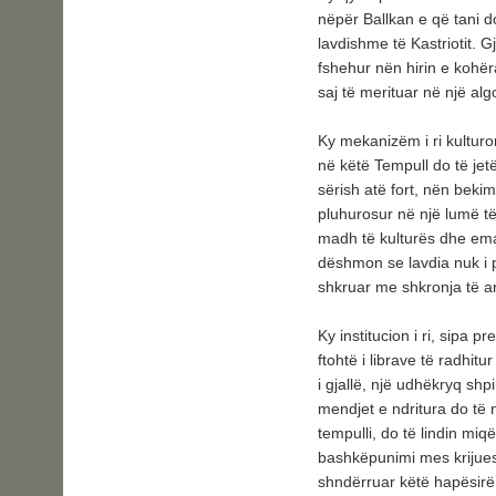
nëpër Ballkan e që tani d
lavdishme të Kastriotit. Gj
fshehur nën hirin e kohë
saj të merituar në një algo
Ky mekanizëm i ri kulturo
në këtë Tempull do të jetë
sërish atë fort, nën bekim
pluhurosur në një lumë të 
madh të kulturës dhe eman
dëshmon se lavdia nuk i 
shkruar me shkronja të ar
Ky institucion i ri, sipa
ftohtë i librave të radhitu
i gjallë, një udhëkryq shp
mendjet e ndritura do të n
tempulli, do të lindin miq
bashkëpunimi mes krijuesv
shndërruar këtë hapësirë 