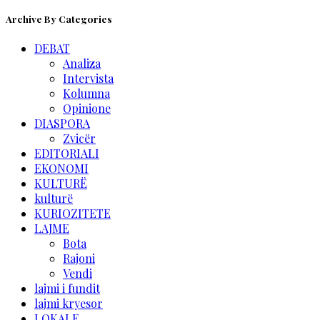
Archive By Categories
DEBAT
Analiza
Intervista
Kolumna
Opinione
DIASPORA
Zvicër
EDITORIALI
EKONOMI
KULTURË
kulturë
KURIOZITETE
LAJME
Bota
Rajoni
Vendi
lajmi i fundit
lajmi kryesor
LOKALE