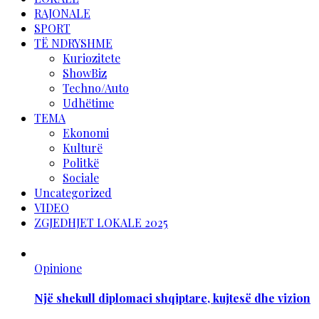
RAJONALE
SPORT
TË NDRYSHME
Kuriozitete
ShowBiz
Techno/Auto
Udhëtime
TEMA
Ekonomi
Kulturë
Politkë
Sociale
Uncategorized
VIDEO
ZGJEDHJET LOKALE 2025
Opinione
Një shekull diplomaci shqiptare, kujtesë dhe vizion