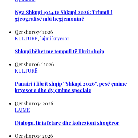
Nga Shkupi 1924 te Shkupi 2026: Triumfi i
gjeografisë mbi hegjemoninë
Qershor
07
/
2026
KULTURË
,
lajmi kryesor
Shkupi bëhet me tempull të librit shqip
Qershor
06
/
2026
KULTURË
Panairi i librit shqip ‘’Shkupi 2026’’, pesë çmime
kryesore dhe dy çmime speciale
Qershor
03
/
2026
LAJME
Dialogu, liria fetare dhe kohezioni shoqëror
Qershor
01
/
2026