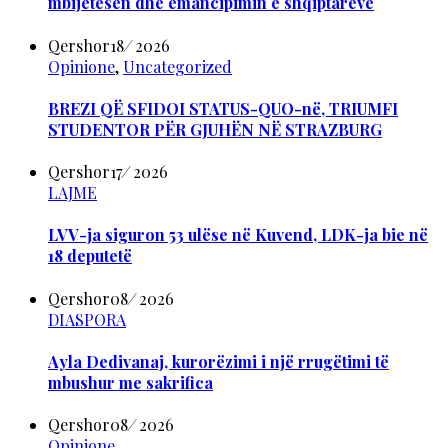
mbijetesën dhe emancipimin e shqiptarëve
Qershor
18
/
2026
Opinione
,
Uncategorized
BREZI QË SFIDOI STATUS-QUO-në, TRIUMFI
STUDENTOR PËR GJUHËN NË STRAZBURG
Qershor
17
/
2026
LAJME
LVV-ja siguron 53 ulëse në Kuvend, LDK-ja bie në
18 deputetë
Qershor
08
/
2026
DIASPORA
Ayla Dedivanaj, kurorëzimi i një rrugëtimi të
mbushur me sakrifica
Qershor
08
/
2026
Opinione