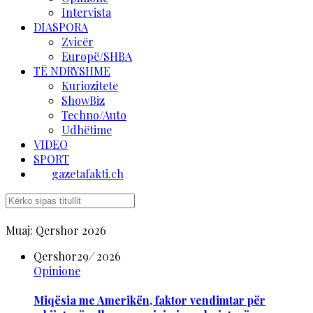
Intervista
DIASPORA
Zvicër
Europë/SHBA
TË NDRYSHME
Kuriozitete
ShowBiz
Techno/Auto
Udhëtime
VIDEO
SPORT
gazetafakti.ch
Muaj:
Qershor 2026
Qershor
29
/
2026
Opinione
Miqësia me Amerikën, faktor vendimtar për