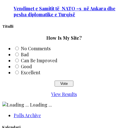
Vendimet e Samitit të NATO –s në Ankara dhe
pesha diplomatike e Turqisë
Titulli
How Is My Site?
No Comments
Bad
Can Be Improved
Good
Excellent
View Results
Loading ...
Polls Archive
Kalendari