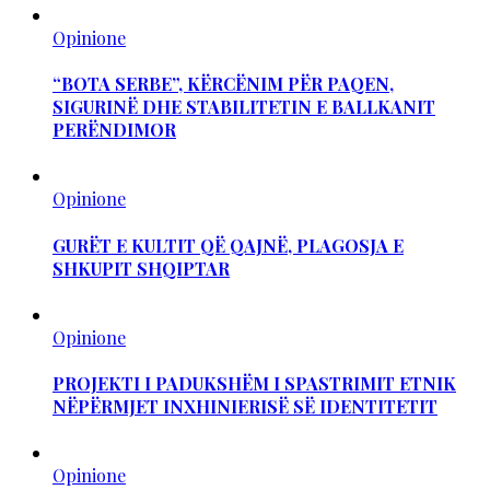
Opinione
“BOTA SERBE”, KËRCËNIM PËR PAQEN,
SIGURINË DHE STABILITETIN E BALLKANIT
PERËNDIMOR
Opinione
GURËT E KULTIT QË QAJNË, PLAGOSJA E
SHKUPIT SHQIPTAR
Opinione
PROJEKTI I PADUKSHËM I SPASTRIMIT ETNIK
NËPËRMJET INXHINIERISË SË IDENTITETIT
Opinione