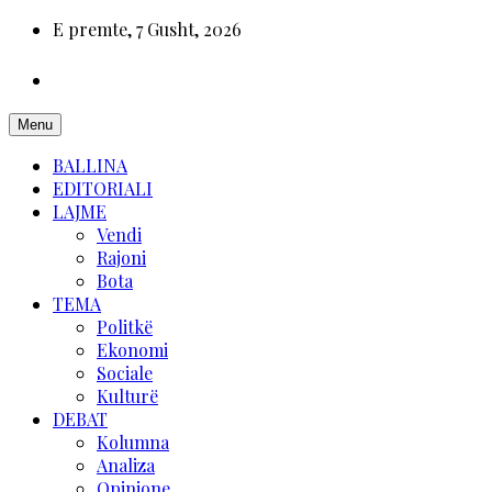
E premte, 7 Gusht, 2026
Menu
BALLINA
EDITORIALI
LAJME
Vendi
Rajoni
Bota
TEMA
Politkë
Ekonomi
Sociale
Kulturë
DEBAT
Kolumna
Analiza
Opinione