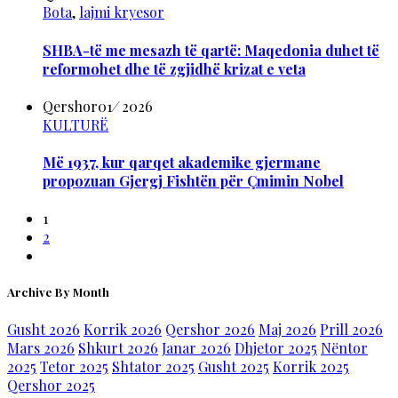
Bota
,
lajmi kryesor
SHBA-të me mesazh të qartë: Maqedonia duhet të
reformohet dhe të zgjidhë krizat e veta
Qershor
01
/
2026
KULTURË
Më 1937, kur qarqet akademike gjermane
propozuan Gjergj Fishtën për Çmimin Nobel
1
2
Archive By Month
Gusht 2026
Korrik 2026
Qershor 2026
Maj 2026
Prill 2026
Mars 2026
Shkurt 2026
Janar 2026
Dhjetor 2025
Nëntor
2025
Tetor 2025
Shtator 2025
Gusht 2025
Korrik 2025
Qershor 2025