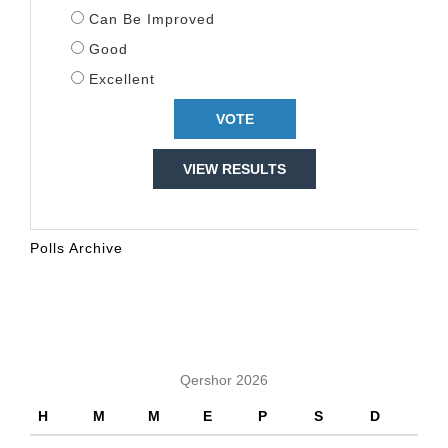
Can Be Improved
Good
Excellent
VIEW RESULTS
Polls Archive
KALENDARI
Qershor 2026
H
M
M
E
P
S
D