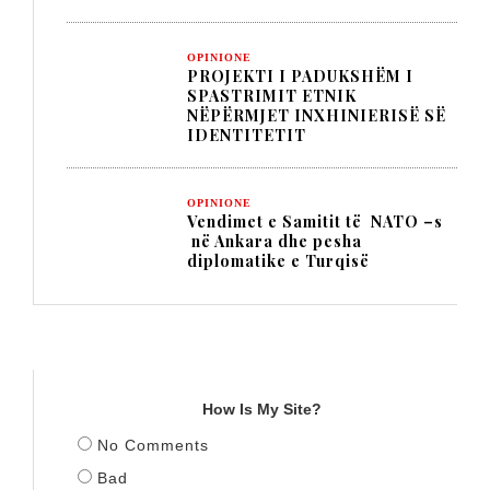
OPINIONE
PROJEKTI I PADUKSHËM I
SPASTRIMIT ETNIK
NËPËRMJET INXHINIERISË SË
IDENTITETIT
OPINIONE
Vendimet e Samitit të NATO –s
në Ankara dhe pesha
diplomatike e Turqisë
TITULLI
How Is My Site?
No Comments
Bad