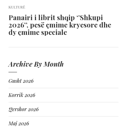
KULTURË
Panairi i librit shqip ‘’Shkupi
2026’’, pesë çmime kryesore dhe
dy çmime speciale
Archive By Month
Gusht 2026
Korrik 2026
Qershor 2026
Maj 2026