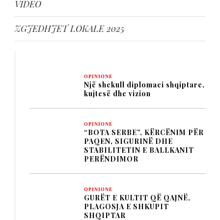
VIDEO
ZGJEDHJET LOKALE 2025
OPINIONE
Një shekull diplomaci shqiptare,
kujtesë dhe vizion
OPINIONE
“BOTA SERBE”, KËRCËNIM PËR
PAQEN, SIGURINË DHE
STABILITETIN E BALLKANIT
PERËNDIMOR
OPINIONE
GURËT E KULTIT QË QAJNË,
PLAGOSJA E SHKUPIT
SHQIPTAR