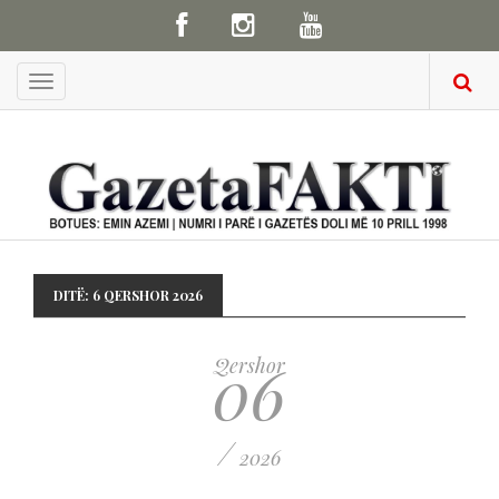
Menu
DITË:
6 QERSHOR 2026
06
Qershor
/
2026