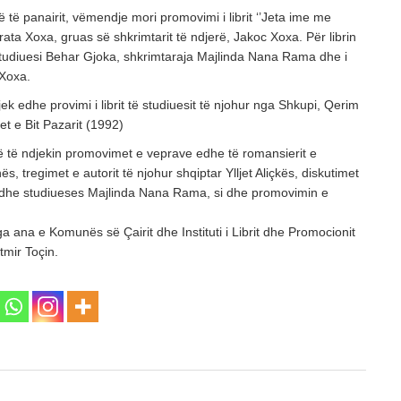
ë të panairit, vëmendje mori promovimi i librit ‘’Jeta ime me
rata Xoxa, gruas së shkrimtarit të ndjerë, Jakoc Xoxa. Për librin
 studiuesi Behar Gjoka, shkrimtaraja Majlinda Nana Rama dhe i
 Xoxa.
k edhe provimi i librit të studiuesit të njohur nga Shkupi, Qerim
jet e Bit Pazarit (1992)
ë të ndjekin promovimet e veprave edhe të romansierit e
s, tregimet e autorit të njohur shqiptar Ylljet Aliçkës, diskutimet
s dhe studiueses Majlinda Nana Rama, si dhe promovimin e
a ana e Komunës së Çairit dhe Instituti i Librit dhe Promocionit
tmir Toçin.