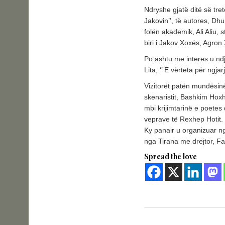
Ndryshe gjatë ditë së tret
Jakovin’’, të autores, Dhu
folën akademik, Ali Aliu,
biri i Jakov Xoxës, Agron
Po ashtu me interes u ndje
Lita, ‘’ E vërteta për ngjar
Vizitorët patën mundësin
skenaristit, Bashkim Hoxhë
mbi krijimtarinë e poete
veprave të Rexhep Hotit.
Ky panair u organizuar ng
nga Tirana me drejtor, Fa
Spread the love