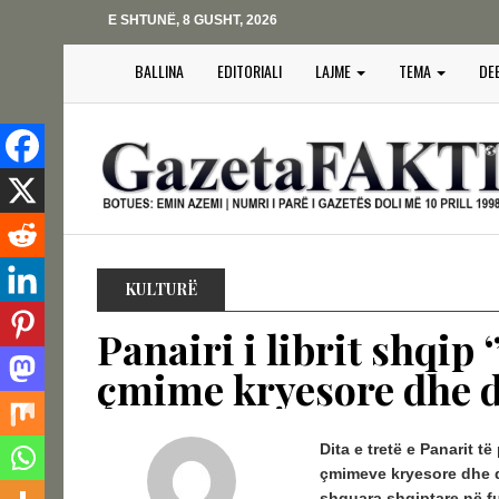
E SHTUNË, 8 GUSHT, 2026
BALLINA
EDITORIALI
LAJME
TEMA
DE
KULTURË
Panairi i librit shqip 
çmime kryesore dhe d
Dita e tretë e Panarit t
çmimeve kryesore dhe dy
shquara shqiptare në fus