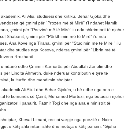
POSTED ON: 20/07/2026
.
OPINIONE
 akademik, Ali Aliu, studiuesi dhe kritiku, Behar Gjoka dhe
Vendimet e Samitit të NATO –s në Ankara dhe
 vendosën që çmimi për “Prozën më të Mirë” t’i ndahet Namik
ana, çmimi për “Poezinë më të Mirë” iu nda shkrimtarit të njohur
POSTED ON: 16/07/2026
ul Shabanit, çmimi për “Përkthimin më të Mirë” i’u nda
OPINIONE
ses, Ana Kove nga Tirana, çmimi për “Studimin më të Mirë ” i’u
Një shekull diplomaci shqiptare, kujtesë dhe vi
mtar dhe studies nga Kosova, ndërsa çmimi për “Librin më të
 Rovena Rrozhanit.
POSTED ON: 03/08/2026
u ndanë edhe Çmimi i Karrierës për Abdullah Zenelin dhe
 për Lindita Ahmetin, duke nderuar kontributin e tyre të
sinë, kulturën dhe mendimin shqiptar.
akademik Ali Aliut dhe Behar Gjokës, u bë edhe nga ana e
munal të komunës së Çairit, Muhamed Murtezi, nga botuesi i njohur
nizatori i panairit, Fatmir Toçi dhe nga ana e ministrit të
xha.
shqiptar, Xhevat Limani, recitoi vargje nga poezitë e Naim
gjet e këtij shkrimtari ishte dhe motoja e këtij panairi: “Gjuha