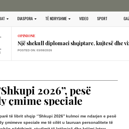
OPINIONE
BAT
DIASPORA
TË NDRYSHME
VIDEO
SPORT
GA
Vendimet e Samitit të NATO –s në Ankara dhe
POSTED ON: 16/07/2026
OPINIONE
Një shekull diplomaci shqiptare, kujtesë dhe vi
POSTED ON: 03/08/2026
OPINIONE
“BOTA SERBE”, KËRCËNIM PËR PAQEN, SIG
PERËNDIMOR
POSTED ON: 25/07/2026
‘’Shkupi 2026’’, pesë
OPINIONE
y çmime speciale
GURËT E KULTIT QË QAJNË, PLAGOSJA E 
POSTED ON: 25/07/2026
OPINIONE
ë parë të librit shqip ‘’Shkupi 2026’’ kulmoi me ndarjen e pesë
PROJEKTI I PADUKSHËM I SPASTRIMIT ETN
 çmimeve speciale me të cilët u lauruan personalitete të
IDENTITETIT
hën përkthimit, studimit të letërsisë dhe krijimi letrar,