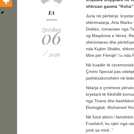
shkruan gazeta “Koha”
EA
Juria në përbërje: kryetar
shkrimatarja, Arta Marku
06
Qershor
Dokles, romansier nga Tir
ng Maqdonia e Veriut, Res
shkrimtares dhe përkthye
nda Kujtim Shalës, shkri
/
2026
Mirë për Fëmijë” i’u nda
Në kuadër të ceremonisë 
Çmimi Special pas vdekjes
jashtëzakonshëm në letër
Ndarja e çmimeve përvec 
kryetarit të Këshillit ko
nga Tirana dhe bashkëorga
Ekologjisë, Muhamed Ho
Në fund aktori i famshëm 
Frashërit, ku njëri nga var
jonë sa mirë..’’