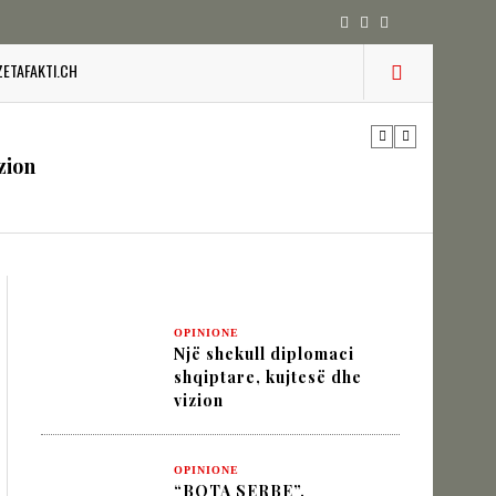
ZETAFAKTI.CH
 pesha diplomatike e Turqisë
zion
URINË DHE STABILITETIN E BALLKANIT
OPINIONE
Një shekull diplomaci
SHKUPIT SHQIPTAR
shqiptare, kujtesë dhe
vizion
IK NËPËRMJET INXHINIERISË SË
OPINIONE
“BOTA SERBE”,