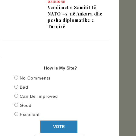
OPINIONE
Vendimet e Samitit të
NATO –s në Ankara dhe
pesha diplomatike e
Turqisë
TITULLI
How Is My Site?
No Comments
Bad
Can Be Improved
Good
Excellent