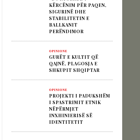
KËRCËNIM PËR PAQEN,
SIGURINË DHE
STABILITETIN E
 pesha diplomatike e Turqisë
BALLKANIT
PERËNDIMOR
zion
OPINIONE
GURËT E KULTIT QË
QAJNË, PLAGOSJA E
SHKUPIT SHQIPTAR
OPINIONE
PROJEKTI I PADUKSHËM
I SPASTRIMIT ETNIK
NËPËRMJET
INXHINIERISË SË
IDENTITETIT