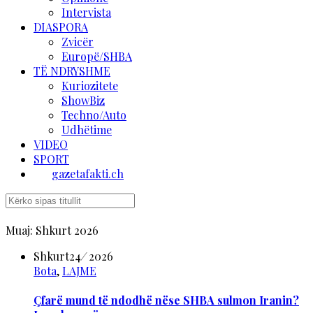
Intervista
DIASPORA
Zvicër
Europë/SHBA
TË NDRYSHME
Kuriozitete
ShowBiz
Techno/Auto
Udhëtime
VIDEO
SPORT
gazetafakti.ch
Muaj:
Shkurt 2026
Shkurt
24
/
2026
Bota
,
LAJME
Çfarë mund të ndodhë nëse SHBA sulmon Iranin?