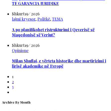
TE GARANCIA JURIDIKE
Shkurt
19
/
2026
lajmi kryesor
,
Politkë
,
TEMA
А po planifikohet ristrukturimi i Qeverisë së
Maqedonisë së Veriut?
Shkurt
19
/
2026
Opinione
Milan Shuflaj, e vërteta historike dhe martirizimi i
lirisë akademike në Evropë
1
2
3
Archive By Month