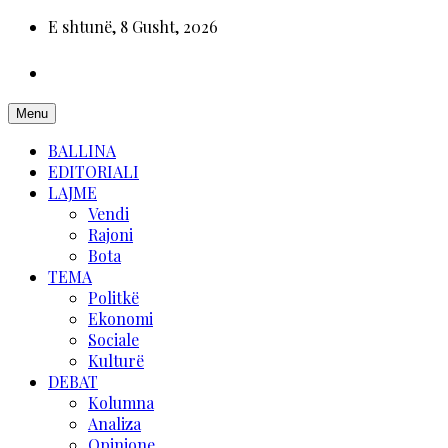
E shtunë, 8 Gusht, 2026
Menu
BALLINA
EDITORIALI
LAJME
Vendi
Rajoni
Bota
TEMA
Politkë
Ekonomi
Sociale
Kulturë
DEBAT
Kolumna
Analiza
Opinione