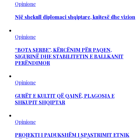
Opinione
Një shekull diplomaci shqiptare, kujtesë dhe vizion
Opinione
“BOTA SERBE”, KËRCËNIM PËR PAQEN,
SIGURINË DHE STABILITETIN E BALLKANIT
PERËNDIMOR
Opinione
GURËT E KULTIT QË QAJNË, PLAGOSJA E
SHKUPIT SHQIPTAR
Opinione
PROJEKTI I PADUKSHËM I SPASTRIMIT ETNIK