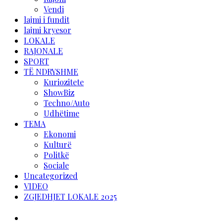
Vendi
lajmi i fundit
lajmi kryesor
LOKALE
RAJONALE
SPORT
TË NDRYSHME
Kuriozitete
ShowBiz
Techno/Auto
Udhëtime
TEMA
Ekonomi
Kulturë
Politkë
Sociale
Uncategorized
VIDEO
ZGJEDHJET LOKALE 2025