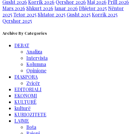
Gusht 2026
Korrik 2026
Qershor 2026
Maj 2026
Prill 2026
Mars 2026
Shkurt 2026
Janar 2026
Dhjetor 2025
Nëntor
2025
Tetor 2025
Shtator 2025
Gusht 2025
Korrik 2025
Qershor 2025
Archive By Categories
DEBAT
Analiza
Intervista
Kolumna
Opinione
DIASPORA
Zvicër
EDITORIALI
EKONOMI
KULTURË
kulturë
KURIOZITETE
LAJME
Bota
Rajoni