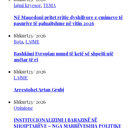
lajmi kryesor
,
TEMA
Në Maqedoni pritet rritje dyshifrore e çmimeve të
pasurive të paluajtshme në vitin 2026
Shkurt
23
/
2026
Bota
,
LAJME
Bashkimi Evropian mund të ketë së shpejti një
anëtar të ri
Shkurt
23
/
2026
LAJME
Arrestohet Artan Grubi
Shkurt
23
/
2026
Opinione
INSTITUCIONALIZIMI I BARAZISË SË
SHQIPTARËVE – NGA MARRËVESHJA POLITIKE