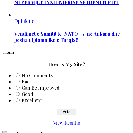
NËPËRMJET INXHINIERISË SË IDENTITETIT
Opinione
Vendimet e Samitit të NATO –s në Ankara dhe
pesha diplomatike e Turqisë
Titulli
How Is My Site?
No Comments
Bad
Can Be Improved
Good
Excellent
View Results