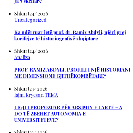
Ja 7 skenarë
Shkurt
24
/
2026
Uncategorized
Ka ndërruar jetë prof. dr. Ramiz Abdyli, njëri prej
korifejve të historiografisë shqiptare
Shkurt
24
/
2026
Analiza
PROF. RAMIZ ABDYLI, PROFILI I NJË HISTORIANI
ME DIMENSIONE GJITHËKOMBËTARE*
Shkurt
23
/
2026
lajmi kryesor
,
TEMA
LIGJI I PROPOZUAR PËR ARSIMIN E LARTË – A
DO TË ZBEHET AUTONOMIA E
UNIVERSITETEVE?
Shkurt
23
/
2026