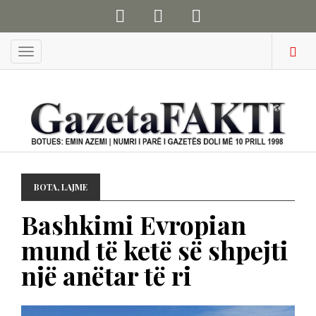
Menu
BOTA
,
LAJME
Bashkimi Evropian
mund të ketë së shpejti
një anëtar të ri