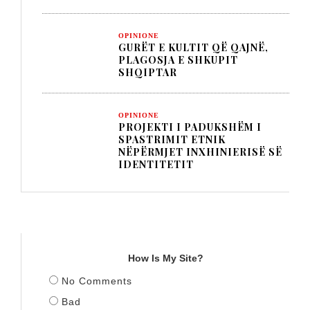
OPINIONE
GURËT E KULTIT QË QAJNË,
PLAGOSJA E SHKUPIT
SHQIPTAR
OPINIONE
PROJEKTI I PADUKSHËM I
SPASTRIMIT ETNIK
NËPËRMJET INXHINIERISË SË
IDENTITETIT
TITULLI
How Is My Site?
No Comments
Bad