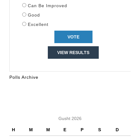
Can Be Improved
Good
Excellent
VIEW RESULTS
Polls Archive
KALENDARI
Gusht 2026
H
M
M
E
P
S
D