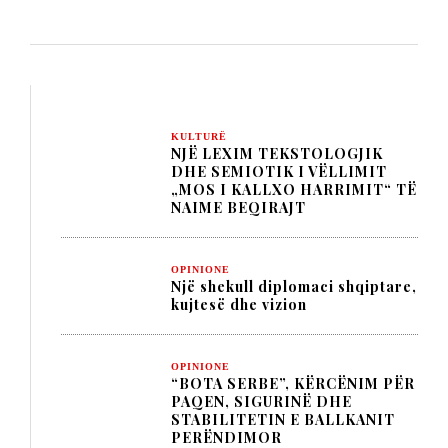
KULTURË
NJË LEXIM TEKSTOLOGJIK
DHE SEMIOTIK I VËLLIMIT
„MOS I KALLXO HARRIMIT“ TË
NAIME BEQIRAJT
OPINIONE
Një shekull diplomaci shqiptare,
kujtesë dhe vizion
OPINIONE
“BOTA SERBE”, KËRCËNIM PËR
PAQEN, SIGURINË DHE
STABILITETIN E BALLKANIT
PERËNDIMOR