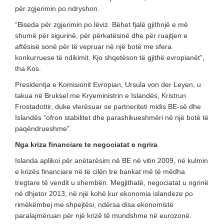
për zgjerimin po ndryshon.
“Biseda për zgjerimin po lëviz. Bëhet fjalë gjithnjë e më
shumë për sigurinë, për përkatësinë dhe për ruajtjen e
aftësisë sonë për të vepruar në një botë me sfera
konkurruese të ndikimit. Kjo shqetëson të gjithë evropianët”,
tha Kos.
Presidentja e Komisionit Evropian, Ursula von der Leyen, u
takua në Bruksel me Kryeministrin e Islandës, Kristrun
Frostadottir, duke vlerësuar se partneriteti midis BE-së dhe
Islandës “ofron stabilitet dhe parashikueshmëri në një botë të
paqëndrueshme”.
Nga kriza financiare te negociatat e ngrira
Islanda aplikoi për anëtarësim në BE në vitin 2009, në kulmin
e krizës financiare në të cilën tre bankat më të mëdha
tregtare të vendit u shembën. Megjithatë, negociatat u ngrinë
në dhjetor 2013, në një kohë kur ekonomia islandeze po
rimëkëmbej me shpejtësi, ndërsa disa ekonomistë
paralajmëruan për një krizë të mundshme në eurozonë.