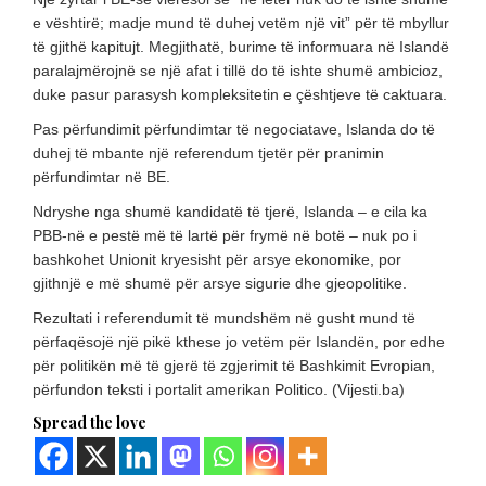
e vështirë; madje mund të duhej vetëm një vit” për të mbyllur
të gjithë kapitujt. Megjithatë, burime të informuara në Islandë
paralajmërojnë se një afat i tillë do të ishte shumë ambicioz,
duke pasur parasysh kompleksitetin e çështjeve të caktuara.
Pas përfundimit përfundimtar të negociatave, Islanda do të
duhej të mbante një referendum tjetër për pranimin
përfundimtar në BE.
Ndryshe nga shumë kandidatë të tjerë, Islanda – e cila ka
PBB-në e pestë më të lartë për frymë në botë – nuk po i
bashkohet Unionit kryesisht për arsye ekonomike, por
gjithnjë e më shumë për arsye sigurie dhe gjeopolitike.
Rezultati i referendumit të mundshëm në gusht mund të
përfaqësojë një pikë kthese jo vetëm për Islandën, por edhe
për politikën më të gjerë të zgjerimit të Bashkimit Evropian,
përfundon teksti i portalit amerikan Politico. (Vijesti.ba)
Spread the love