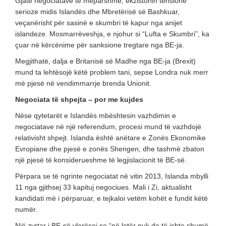
Gjatë negociatave të mëparshme, ekzistonin tensione
serioze midis Islandës dhe Mbretërisë së Bashkuar,
veçanërisht për sasinë e skumbri të kapur nga anijet
islandeze. Mosmarrëveshja, e njohur si “Lufta e Skumbri”, ka
çuar në kërcënime për sanksione tregtare nga BE-ja.
Megjithatë, dalja e Britanisë së Madhe nga BE-ja (Brexit)
mund ta lehtësojë këtë problem tani, sepse Londra nuk merr
më pjesë në vendimmarrje brenda Unionit.
Negociata të shpejta – por me kujdes
Nëse qytetarët e Islandës mbështesin vazhdimin e
negociatave në një referendum, procesi mund të vazhdojë
relativisht shpejt. Islanda është anëtare e Zonës Ekonomike
Evropiane dhe pjesë e zonës Shengen, dhe tashmë zbaton
një pjesë të konsiderueshme të legjislacionit të BE-së.
Përpara se të ngrinte negociatat në vitin 2013, Islanda mbylli
11 nga gjithsej 33 kapituj negociues. Mali i Zi, aktualisht
kandidati më i përparuar, e tejkaloi vetëm kohët e fundit këtë
numër.
Një zyrtar i BE-së vlerësoi se “në letër nuk do të ishte shumë