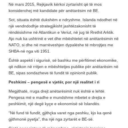
Në mars 2015, Rejkjavík kërkoi zyrtarisht që të mos
konsiderohej më kandidate për anëtarësim në BE.
Sot, situata është dukshëm e ndryshme. Islanda ndodhet në
një vendndodhje strategjikisht jashtëzakonisht të
rëndësishme në Atlantikun e Veriut, në jug të Rrethit Arktik.
Ajo nuk ka ushtrinë e vet dhe mbështetet në anëtarësimin në
NATO, si dhe në marrëveshjen dypalëshe të mbrojtjes me
SHBA-në nga viti 1951.
Është aspekti i sigurisë, së bashku me përfitimet ekonomike,
që ndikon në rritjen e mbështetjes publike për anëtarësim në
BE, sipas sondazheve të fundit të opinionit publik.
Peshkimi – pengesë e vjetër, por një realitet i ri
Megjithatë, rruga drejt anëtarësimit nuk është e lehtë.
Pengesa më e madhe e mundshme mbetet e drejta e
peshkimit, një degë kyçe e ekonomisë së Islandës.
“Në fund të fundit, gjithçka varet nga peshku, kjo ka qenë
gjithmonë pyetja”, tha një nga zyrtarët e BE-së.