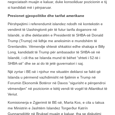
negociatash muajin e kaluar, duke konsoliduar pozicionin e tij
si kandidati më i përparuar.
Presionet gjeopolitike dhe tarifat amerikane
Përshpejtimi i referendumit islandez ndodh në kontekstin e
vendimit të Uashingtonit për të futur tarifa doganore në
Islandë, si dhe deklaratën e Presidentit të SHBA-së Donald
Trump (Trump) në lidhje me aneksimin e mundshëm të
Grenlandës. Vëmendje shtesë shkaktoi edhe shakaja e Billy
Long, kandidatit të Trump për ambasador të SHBA-së në
Islandë, i cili tha se Islanda mund të bëhet “shteti i 52-të i
SHBA-së” dhe se ai do të jetë guvernatori i saj.
Një zyrtar i BE-së i njohur me situatën deklaroi se fakti që
Islanda u përmend vazhdimisht në fjalimin e Trump në
Forumin Ekonomik Botëror në Davos “sigurisht e përqendroi
vëmendjen” në pozicionin e këtij vendi të vogël të Atlantikut të
Veriut.
Komisionerja e Zgjerimit të BE-së, Marta Kos, e cila u takua
me Ministrin e Jashtëm Islandez Torgerður Katrín
Gunnarsdóttir në Bruksel muajin e kaluar, tha se diskutimi