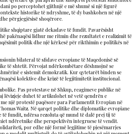
dani po perceptohet gjithnjë e më shumë si një figurë
e kontekste historike të ndryshme, të dy bashkohen në një
t dhe përgjegjësisë shoqërore.
tike shqiptare gjatë dekadave të fundit. Pavarësisht
ë pakënaqësi lidhur me ritmin dhe rezultatet e realizimit të
qësimit politik dhe një kërkesë për rikthimin e politikës në
ionin bilateral të sfidave evropiane të Maqedonisë së
nike të shtetit. Përvojat ndërkombëtare dëshmojnë se
nshmërinë e sistemit demokratik. Kur qytetarët binden se
qësi kolektive dhe krizë të legjitimitetit institucional.
simbolike. Pas protestave në Shkup, reagimeve publike në
j lëvizjeje duhet të artikulohet në vetë qendrën e
ë me një protestë paqësore para Parlamentit Evropian në
 Thomas Waitz. Në qarqet politike dhe diplomatike evropiane
 të fundit, ndërsa rezoluta që mund të dalë prej tij të
niet ndëretnike dhe perspektivën integruese të vendit.
lidariteti, por edhe një formë legjitime të pjesëmarrjes
en e modelit multietnik do të artikuloheshin në një moment