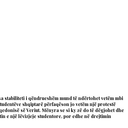
sa stabiliteti i qëndrueshëm mund të ndërtohet vetëm mbi
i studentëve shqiptarë përfaqëson jo vetëm një protestë
edonisë së Veriut. Mënyra se si ky zë do të dëgjohet dhe
in e një lëvizjeje studentore, por edhe në drejtimin