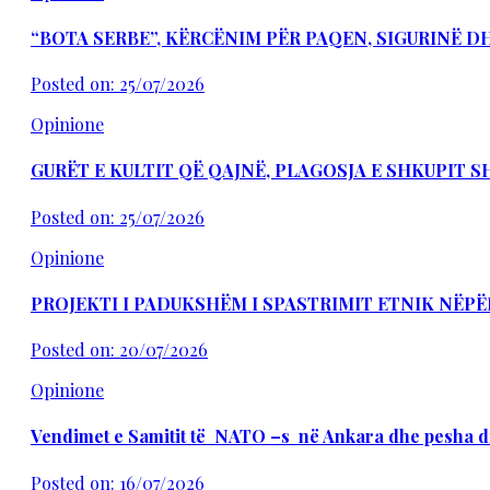
“BOTA SERBE”, KËRCËNIM PËR PAQEN, SIGURINË 
Posted on: 25/07/2026
Opinione
GURËT E KULTIT QË QAJNË, PLAGOSJA E SHKUPIT 
Posted on: 25/07/2026
Opinione
PROJEKTI I PADUKSHËM I SPASTRIMIT ETNIK NËPË
Posted on: 20/07/2026
Opinione
Vendimet e Samitit të NATO –s në Ankara dhe pesha d
Posted on: 16/07/2026