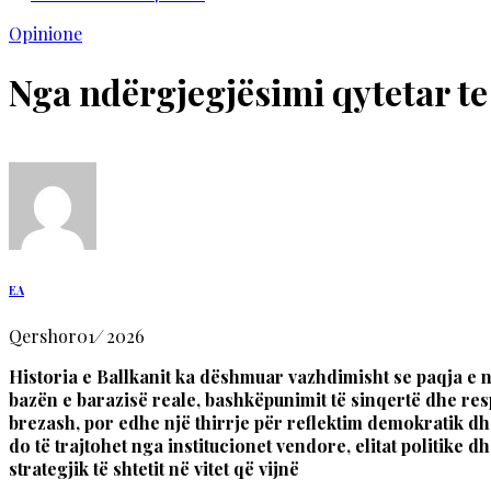
Opinione
Nga ndërgjegjësimi qytetar te
EA
Qershor
01
/
2026
Historia e Ballkanit ka dëshmuar vazhdimisht se paqja e n
bazën e barazisë reale, bashkëpunimit të sinqertë dhe respe
brezash, por edhe një thirrje për reflektim demokratik d
do të trajtohet nga institucionet vendore, elitat politike
strategjik të shtetit në vitet që vijnë