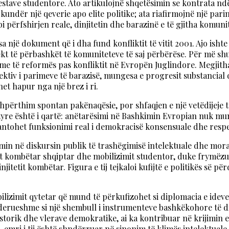
otestave studentore. Ato artikulojnë shqetësimin se kontrata 
kundër një qeverie apo elite politike; ata riafirmojnë një par
ërfshirjen reale, dinjitetin dhe barazinë e të gjitha komunit
jë dokument që i dha fund konfliktit të vitit 2001. Ajo ishte
jekt të përbashkët të komuniteteve të saj përbërëse. Për më 
me të reformës pas konfliktit në Evropën Juglindore. Megjit
elektiv i parimeve të barazisë, mungesa e progresit substancial
et hapur nga një brez i ri.
hpërthim spontan pakënaqësie, por shfaqjen e një vetëdijeje t
 tyre është i qartë: anëtarësimi në Bashkimin Evropian nuk m
rantohet funksionimi real i demokracisë konsensuale dhe respe
himin në diskursin publik të trashëgimisë intelektuale dhe mor
t kombëtar shqiptar dhe mobilizimit studentor, duke frymëzuar
injitetit kombëtar. Figura e tij tejkaloi kufijtë e politikës s
bilizimit qytetar që mund të përkufizohet si diplomacia e ideve
erueshme si një shembull i instrumenteve bashkëkohore të d
storik dhe vlerave demokratike, ai ka kontribuar në krijimin e
k, emri i tij është shndërruar në sinonim të klimës intelektua