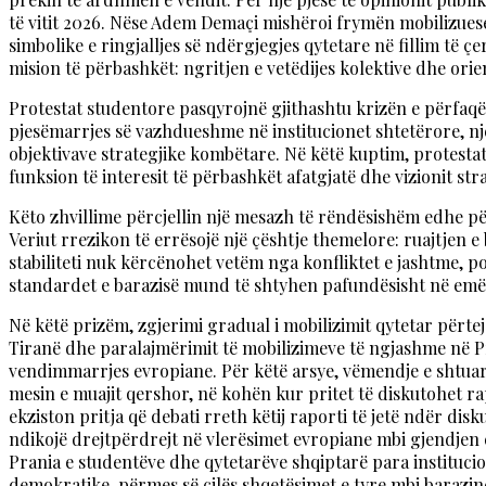
të vitit 2026. Nëse Adem Demaçi mishëroi frymën mobilizuese
simbolike e ringjalljes së ndërgjegjes qytetare në fillim të 
mision të përbashkët: ngritjen e vetëdijes kolektive dhe ori
Protestat studentore pasqyrojnë gjithashtu krizën e përfaqës
pjesëmarrjes së vazhdueshme në institucionet shtetërore, nj
objektivave strategjike kombëtare. Në këtë kuptim, protestat 
funksion të interesit të përbashkët afatgjatë dhe vizionit stra
Këto zhvillime përcjellin një mesazh të rëndësishëm edhe p
Veriut rrezikon të errësojë një çështje themelore: ruajtjen 
stabiliteti nuk kërcënohet vetëm nga konfliktet e jashtme, 
standardet e barazisë mund të shtyhen pafundësisht në emër të
Në këtë prizëm, zgjerimi gradual i mobilizimit qytetar përtej
Tiranë dhe paralajmërimit të mobilizimeve të ngjashme në Pri
vendimmarrjes evropiane. Për këtë arsye, vëmendje e shtuar
mesin e muajit qershor, në kohën kur pritet të diskutohet r
ekziston pritja që debati rreth këtij raporti të jetë ndër di
ndikojë drejtpërdrejt në vlerësimet evropiane mbi gjendjen 
Prania e studentëve dhe qytetarëve shqiptarë para institucio
demokratike, përmes së cilës shqetësimet e tyre mbi barazin