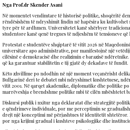
Nga Prof.dr Skender Asani
Në momentet vendimtare të historisë politike, shoqëritë de
rëndësishëm të ndryshimit lindin në hapësira ku kultivohet me
tyre për të ardhmen. Universitetet kanë shërbyer tradicional
studentore kanë qenë tregues të ndjeshëm të tensioneve që 
Protestat e studentëve shqiptarë të vitit 2026 në Maqedoninë
universitare apo administrative, por manifestojnë një vetëdij
cilësinë e demokracisë dhe realizimin e barazisë ndëretnike. 
që ka garantuar stabilitetin e tij gjatë dy dekadave të fundit.
Këto zhvillime po ndodhin në një moment veçanërisht delikat
Bullgarinë deri te debatet mbi ndryshimet kushtetuese, ndë
vitit 2001. Në qarqet akademike, diplomatike dhe politike po 
marrëveshja e brendshme politike mbi të cilën mbështetet b
Diskursi publik i nxitur nga deklaratat dhe strategjitë polit
e qëndrimeve individuale, por me perceptimin se gradualish
drejt një konceptimi më përjashtues të identitetit shtetëro
por nga krijimi gradual i kushteve psikologjike dhe instituc