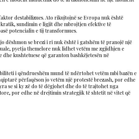
aktor destabilizues. Ato rikujtojnë se Evropa nuk është
ratik, sundimin e ligjit dhe mbrojtjen efektive të
së potencialin e tij transformues.
Ajo dëshmon se brezi i ri nuk është i gatshëm të pranojë një
tuale, pyetja themelore nuk lidhet vetëm me zgjidhjen e
le dhe kushtetuese që garanton bashkëjetesën në
tabiliteti i qëndrueshëm mund të ndërtohet vetëm mbi bazën e
 shqiptarë përfaqëson jo vetëm një protestë brezash, por edhe
a se si ky zë do të dëgjohet dhe do të trajtohet nga
ore, por edhe në drejtimin strategjik të shtetit në vitet që