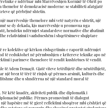
ndëretnike e ndërtuar mbi Marrëveshjen Kornizë të Ohrit po
im themelor të demokracisë moderne: se stabiliteti afatgjatë
eteve që përbëjnë shtetin.
 një marrëveshje themelore mbi vetë natyrën e shtetit, një
shumë se dy dekada, kjo marrëveshje u promovua nga
hatë, hendeku ndërmjet standardeve normative dhe zbatimit
 dhe relativizimi i vazhdueshëm i shqetësimeve shqiptare
ë re kolektive që kërkon rishqyrtimin e raportit ndërmjet
und të reduktohet në përmbushjen e kritereve teknike apo në
ktimi i parimeve themelore të rendit kushtetues të vendit.
ale të Adem Demaçit. Gjatë viteve tetëdhjetë dhe nëntëdhjetë,
 një brez të tërë të rinjsh që përmes arsimit, kulturës dhe
ë përditshme dhe u shndërrua në një standard moral të
. Në këtë kuadër, aktiviteti publik dhe diplomatik i
iplomacisë publike. Përmes promovimit të dialogut
 një hapësire më të gjerë reflektimi shoqëror mbi çështjet që
le dhe qytetare që parapriu dhe shoqëroi protestat studentore