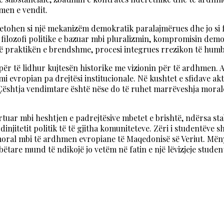
men e vendit.
retohen si një mekanizëm demokratik paralajmërues dhe jo si f
ë filozofi politike e bazuar mbi pluralizmin, kompromisin demok
ë praktikën e brendshme, procesi integrues rrezikon të humba
j për të lidhur kujtesën historike me vizionin për të ardhmen. 
i evropian pa drejtësi institucionale. Në kushtet e sfidave ak
. Çështja vendimtare është nëse do të ruhet marrëveshja mora
rtuar mbi heshtjen e padrejtësive mbetet e brishtë, ndërsa s
dinjitetit politik të të gjitha komuniteteve. Zëri i studentëve
oral mbi të ardhmen evropiane të Maqedonisë së Veriut. Mënyr
ëtare mund të ndikojë jo vetëm në fatin e një lëvizjeje student