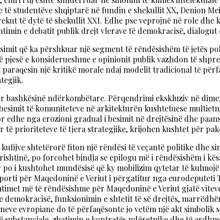
 të studentëve shqiptarë në fundin e shekullit XX, Denion Mei
çerekut të dytë të shekullit XXI. Edhe pse veprojnë në role dh
entimin e debatit publik drejt vlerave të demokracisë, dialogu
imit që ka përshkuar një segment të rëndësishëm të jetës poli
ë pjesë e konsiderueshme e opinionit publik vazhdon të shpreh
paraqesin një kritikë morale ndaj modelit tradicional të përfa
tegjik.
ër bashkësinë ndërkombëtare. Përqendrimi ekskluziv në dimens
e besimit të komuniteteve në arkitekturën kushtetuese multiet
por edhe nga erozioni gradual i besimit në drejtësinë dhe paa
 prioriteteve të tjera strategjike, krijohen kushtet për pakëna
 kufijve shtetërorë fiton një rëndësi të veçantë politike dhe 
shtinë, po forcohet bindja se epilogu më i rëndësishëm i kësa
 po i kushtohet mundësisë që ky mobilizim qytetar të kulmoj
aporti për Maqedoninë e Veriut i përgatitur nga eurodeputeti
skutimet më të rëndësishme për Maqedoninë e Veriut gjatë viteve
e demokracisë, funksionimin e shtetit të së drejtës, marrëdhë
neve evropiane do të përfaqësonte jo vetëm një akt simbolik so
ë substanciale, zbatimin e kontratës ndëretnike dhe të ardhm