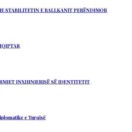
DHE STABILITETIN E BALLKANIT PERËNDIMOR
SHQIPTAR
RMJET INXHINIERISË SË IDENTITETIT
iplomatike e Turqisë