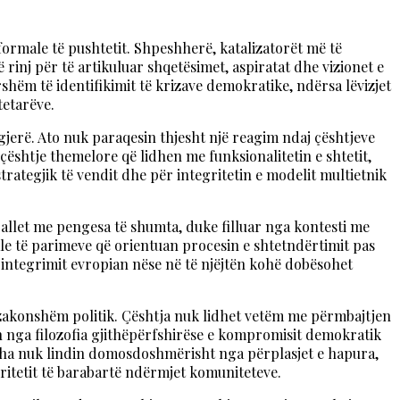
ormale të pushtetit. Shpeshherë, katalizatorët më të
rinj për të artikuluar shqetësimet, aspiratat dhe vizionet e
shëm të identifikimit të krizave demokratike, ndërsa lëvizjet
tetarëve.
gjerë. Ato nuk paraqesin thjesht një reagim ndaj çështjeve
 çështje themelore që lidhen me funksionalitetin e shtetit,
trategjik të vendit dhe për integritetin e modelit multietnik
allet me pengesa të shumta, duke filluar nga kontesti me
e të parimeve që orientuan procesin e shtetndërtimit pas
i integrimit evropian nëse në të njëjtën kohë dobësohet
n e zakonshëm politik. Çështja nuk lidhet vetëm me përmbajtjen
 nga filozofia gjithëpërfshirëse e kompromisit demokratik
mëdha nuk lindin domosdoshmërisht nga përplasjet e hapura,
eritetit të barabartë ndërmjet komuniteteve.