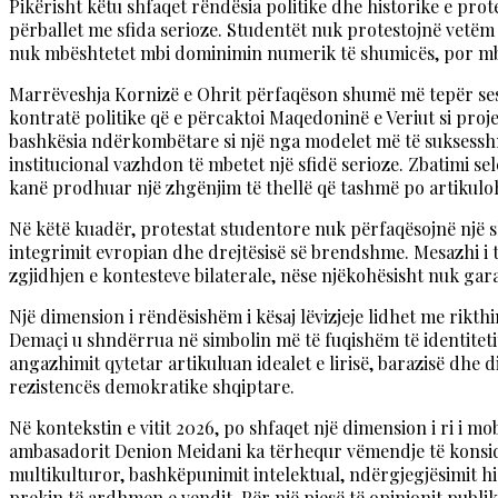
Pikërisht këtu shfaqet rëndësia politike dhe historike e pr
përballet me sfida serioze. Studentët nuk protestojnë vetëm 
nuk mbështetet mbi dominimin numerik të shumicës, por mbi p
Marrëveshja Kornizë e Ohrit përfaqëson shumë më tepër sesa n
kontratë politike që e përcaktoi Maqedoninë e Veriut si pro
bashkësia ndërkombëtare si një nga modelet më të suksessh
institucional vazhdon të mbetet një sfidë serioze. Zbatimi s
kanë prodhuar një zhgënjim të thellë që tashmë po artikuloh
Në këtë kuadër, protestat studentore nuk përfaqësojnë një s
integrimit evropian dhe drejtësisë së brendshme. Mesazhi i
zgjidhjen e kontesteve bilaterale, nëse njëkohësisht nuk ga
Një dimension i rëndësishëm i kësaj lëvizjeje lidhet me rikt
Demaçi u shndërrua në simbolin më të fuqishëm të identiteti
angazhimit qytetar artikuluan idealet e lirisë, barazisë dhe d
rezistencës demokratike shqiptare.
Në kontekstin e vitit 2026, po shfaqet një dimension i ri i mo
ambasadorit Denion Meidani ka tërhequr vëmendje të konsid
multikulturor, bashkëpunimit intelektual, ndërgjegjësimit hi
prekin të ardhmen e vendit. Për një pjesë të opinionit publi