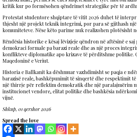
kritik kur po formësohen qëndrimet strategjike për të ardh
Protestat studentore shqiptare të vitit 2026 duhet të interp
thjesht një projekt teknik integrimi, por para së gjithash nj
komuniteteve. Nëse këto parime nuk realizohen plotësisht n
Rëndësia historike e kësaj lëvizjeje qëndron në aftësinë e sa
demokraci formale pa barazi reale dhe as një proces integrim
konflikteve diplomatike apo krizave të përditshme politike
Maqedoninë e Veriut.
Historia e Ballkanit ka dëshmuar vazhdimisht se paqja e ndë
barazisë reale, bashkëpunimit të sinqertë dhe respektimit të 
një thirrje për reflektim demokratik dhe një paralajmërim m
institucionet vendore, elitat politike dhe bashkësia ndërkomb
vijnë.
Shkup, 01 qershor 2026
Spread the love