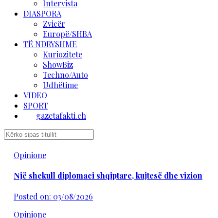
Intervista
DIASPORA
Zvicër
Europë/SHBA
TË NDRYSHME
Kuriozitete
ShowBiz
Techno/Auto
Udhëtime
VIDEO
SPORT
gazetafakti.ch
Opinione
Një shekull diplomaci shqiptare, kujtesë dhe vizion
Posted on: 03/08/2026
Opinione