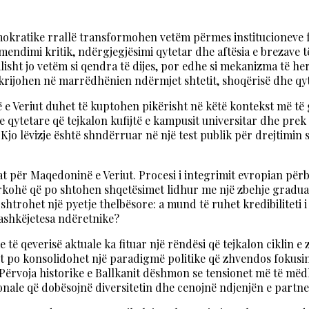
mokratike rrallë transformohen vetëm përmes institucioneve f
ndimi kritik, ndërgjegjësimi qytetar dhe aftësia e brezave të 
isht jo vetëm si qendra të dijes, por edhe si mekanizma të her
krijohen në marrëdhënien ndërmjet shtetit, shoqërisë dhe qy
 e Veriut duhet të kuptohen pikërisht në këtë kontekst më të 
e qytetare që tejkalon kufijtë e kampusit universitar dhe prek
Kjo lëvizje është shndërruar në një test publik për drejtimin s
 për Maqedoninë e Veriut. Procesi i integrimit evropian përb
rkohë që po shtohen shqetësimet lidhur me një zbehje gradual
shtrohet një pyetje thelbësore: a mund të ruhet kredibiliteti 
ashkëjetesa ndëretnike?
ike të qeverisë aktuale ka fituar një rëndësi që tejkalon cikli
t po konsolidohet një paradigmë politike që zhvendos fokusin
r. Përvoja historike e Ballkanit dëshmon se tensionet më të 
ionale që dobësojnë diversitetin dhe cenojnë ndjenjën e partn