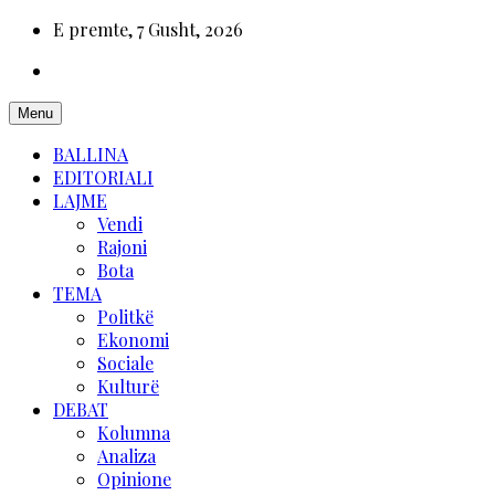
E premte, 7 Gusht, 2026
Menu
BALLINA
EDITORIALI
LAJME
Vendi
Rajoni
Bota
TEMA
Politkë
Ekonomi
Sociale
Kulturë
DEBAT
Kolumna
Analiza
Opinione