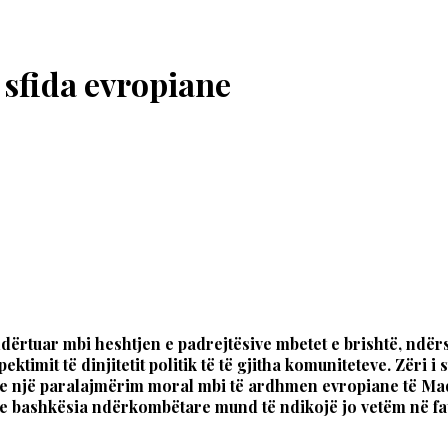
 sfida evropiane
dërtuar mbi heshtjen e padrejtësive mbetet e brishtë, ndër
ktimit të dinjitetit politik të të gjitha komuniteteve. Zëri 
he një paralajmërim moral mbi të ardhmen evropiane të Maq
 dhe bashkësia ndërkombëtare mund të ndikojë jo vetëm në fat