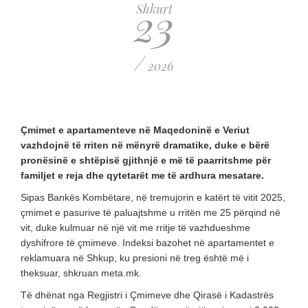
23
Shkurt
/
2026
Çmimet e apartamenteve në Maqedoninë e Veriut
vazhdojnë të rriten në mënyrë dramatike, duke e bërë
pronësinë e shtëpisë gjithnjë e më të paarritshme për
familjet e reja dhe qytetarët me të ardhura mesatare.
Sipas Bankës Kombëtare, në tremujorin e katërt të vitit 2025,
çmimet e pasurive të paluajtshme u rritën me 25 përqind në
vit, duke kulmuar në një vit me rritje të vazhdueshme
dyshifrore të çmimeve. Indeksi bazohet në apartamentet e
reklamuara në Shkup, ku presioni në treg është më i
theksuar, shkruan meta.mk.
Të dhënat nga Regjistri i Çmimeve dhe Qirasë i Kadastrës