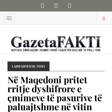
Menu
LAJMI KRYESOR
,
TEMA
Në Maqedoni pritet
rritje dyshifrore e
çmimeve të pasurive të
paluajtshme në vitin