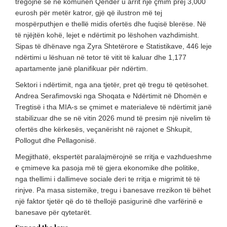
tregojnë se në komunën Qendër u arrit një çmim prej 3,000
eurosh për metër katror, ​​gjë që ilustron më tej
mospërputhjen e thellë midis ofertës dhe fuqisë blerëse. Në
të njëjtën kohë, lejet e ndërtimit po lëshohen vazhdimisht.
Sipas të dhënave nga Zyra Shtetërore e Statistikave, 446 leje
ndërtimi u lëshuan në tetor të vitit të kaluar dhe 1,177
apartamente janë planifikuar për ndërtim.
Sektori i ndërtimit, nga ana tjetër, pret që tregu të qetësohet.
Andrea Serafimovski nga Shoqata e Ndërtimit në Dhomën e
Tregtisë i tha MIA-s se çmimet e materialeve të ndërtimit janë
stabilizuar dhe se në vitin 2026 mund të presim një nivelim të
ofertës dhe kërkesës, veçanërisht në rajonet e Shkupit,
Pollogut dhe Pellagonisë.
Megjithatë, ekspertët paralajmërojnë se rritja e vazhdueshme
e çmimeve ka pasoja më të gjera ekonomike dhe politike,
nga thellimi i dallimeve sociale deri te rritja e migrimit të të
rinjve. Pa masa sistemike, tregu i banesave rrezikon të bëhet
një faktor tjetër që do të thellojë pasigurinë dhe varfërinë e
banesave për qytetarët.