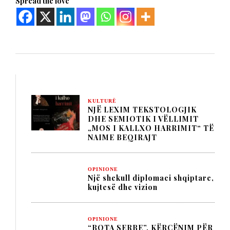
Spread the love
KULTURË
NJË LEXIM TEKSTOLOGJIK
DHE SEMIOTIK I VËLLIMIT
„MOS I KALLXO HARRIMIT“ TË
NAIME BEQIRAJT
OPINIONE
Një shekull diplomaci shqiptare,
kujtesë dhe vizion
OPINIONE
“BOTA SERBE”, KËRCËNIM PËR