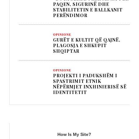
PAQEN, SIGURINË DHE
STABILITETIN E BALLKANIT
PERËNDIMOR
OPINIONE
GURËT E KULTIT QË QAJNË,
PLAGOSJA E SHKUPIT
SHQIPTAR
OPINIONE
PROJEKTI I PADUKSHËM I
SPASTRIMIT ETNIK
NËPËRMJET INXHINIERISË SË
IDENTITETIT
TITULLI
How Is My Site?