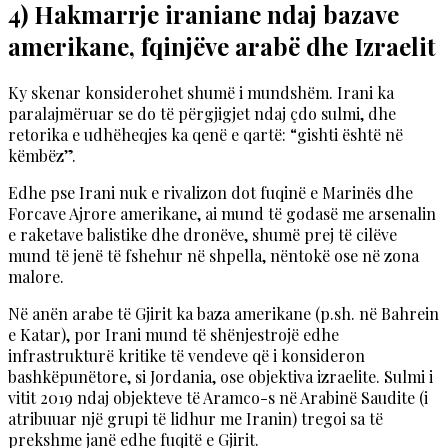
4) Hakmarrje iraniane ndaj bazave
amerikane, fqinjëve arabë dhe Izraelit
Ky skenar konsiderohet shumë i mundshëm. Irani ka
paralajmëruar se do të përgjigjet ndaj çdo sulmi, dhe
retorika e udhëheqjes ka qenë e qartë: “gishti është në
këmbëz”.
Edhe pse Irani nuk e rivalizon dot fuqinë e Marinës dhe
Forcave Ajrore amerikane, ai mund të godasë me arsenalin
e raketave balistike dhe dronëve, shumë prej të cilëve
mund të jenë të fshehur në shpella, nëntokë ose në zona
malore.
Në anën arabe të Gjirit ka baza amerikane (p.sh. në Bahrein
e Katar), por Irani mund të shënjestrojë edhe
infrastrukturë kritike të vendeve që i konsideron
bashkëpunëtore, si Jordania, ose objektiva izraelite. Sulmi i
vitit 2019 ndaj objekteve të Aramco-s në Arabinë Saudite (i
atribuuar një grupi të lidhur me Iranin) tregoi sa të
prekshme janë edhe fuqitë e Gjirit.