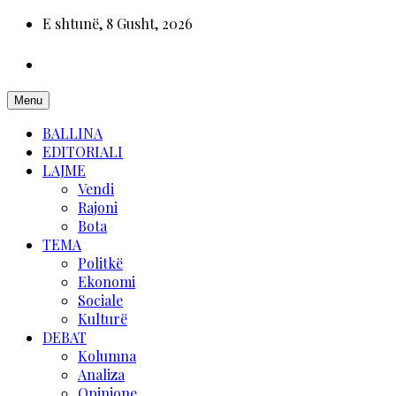
E shtunë, 8 Gusht, 2026
Menu
BALLINA
EDITORIALI
LAJME
Vendi
Rajoni
Bota
TEMA
Politkë
Ekonomi
Sociale
Kulturë
DEBAT
Kolumna
Analiza
Opinione