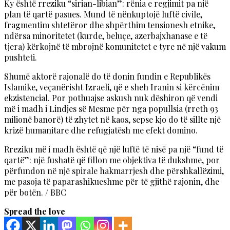
Ky është rreziku “sirian-libian”: rënia e regjimit pa një
plan të qartë pasues. Mund të nënkuptojë luftë civile,
fragmentim shtetëror dhe shpërthim tensionesh etnike,
ndërsa minoritetet (kurde, beluçe, azerbajxhanase e të
tjera) kërkojnë të mbrojnë komunitetet e tyre në një vakum
pushteti.
Shumë aktorë rajonalë do të donin fundin e Republikës
Islamike, veçanërisht Izraeli, që e sheh Iranin si kërcënim
ekzistencial. Por pothuajse askush nuk dëshiron që vendi
më i madh i Lindjes së Mesme për nga popullsia (rreth 93
milionë banorë) të zhytet në kaos, sepse kjo do të sillte një
krizë humanitare dhe refugjatësh me efekt domino.
Rreziku më i madh është që një luftë të nisë pa një “fund të
qartë”: një fushatë që fillon me objektiva të dukshme, por
përfundon në një spirale hakmarrjesh dhe përshkallëzimi,
me pasoja të paparashikueshme për të gjithë rajonin, dhe
për botën. / BBC
Spread the love