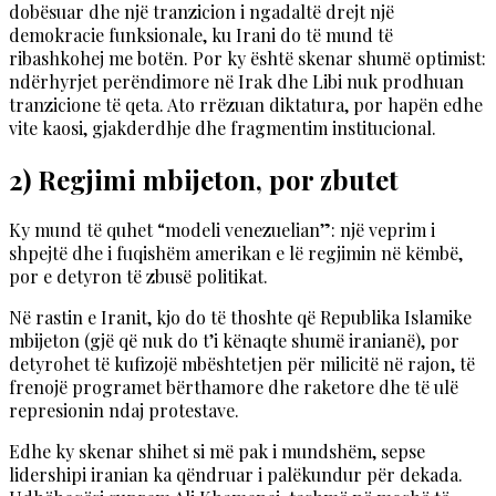
dobësuar dhe një tranzicion i ngadaltë drejt një
demokracie funksionale, ku Irani do të mund të
ribashkohej me botën. Por ky është skenar shumë optimist:
ndërhyrjet perëndimore në Irak dhe Libi nuk prodhuan
tranzicione të qeta. Ato rrëzuan diktatura, por hapën edhe
vite kaosi, gjakderdhje dhe fragmentim institucional.
2) Regjimi mbijeton, por zbutet
Ky mund të quhet “modeli venezuelian”: një veprim i
shpejtë dhe i fuqishëm amerikan e lë regjimin në këmbë,
por e detyron të zbusë politikat.
Në rastin e Iranit, kjo do të thoshte që Republika Islamike
mbijeton (gjë që nuk do t’i kënaqte shumë iranianë), por
detyrohet të kufizojë mbështetjen për milicitë në rajon, të
frenojë programet bërthamore dhe raketore dhe të ulë
represionin ndaj protestave.
Edhe ky skenar shihet si më pak i mundshëm, sepse
lidershipi iranian ka qëndruar i palëkundur për dekada.