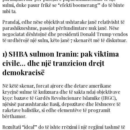
sulmi, duke pasur frikë se “efekti boomerang” do të binte
mbi ta.
Prandaj, edhe nëse objektivat ushtarake janë relativisht të
parashikueshme, pasojat përfundimtare nuk janë. Nëse
negociatat dështojnë dhe presidenti Donald Trump vendos
të urdhërojë një sulm, këto janë 7 skenarët më të diskutuar.
1) SHBA sulmon Iranin: pak viktima
civile… dhe një tranzicion drejt
demokracisë
Në këtë skenar, forcat ajrore dhe detare amerikane
kryejnë sulme të kufizuara dhe të sakta ndaj objektivave
kyçe: bazave të Gardës Revolucionare Islamike (IRGC),
njësisë paraushtarake Basij, depozitave dhe lëshuesve të
raketave balistike, si edhe elementëve të programit
bërthamor.
Rezultati “ideal” do të ishte rrëzimi i një regjimi tashmë të