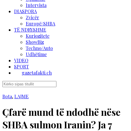
Intervista
DIASPORA
Zvicër
Europë/SHBA
TË NDRYSHME
Kuriozitete
ShowBiz
Techno/Auto
Udhëtime
VIDEO
SPORT
gazetafakti.ch
Bota
,
LAJME
Çfarë mund të ndodhë nëse
SHBA sulmon Iranin? Ja 7