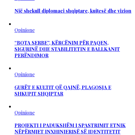
Një shekull diplomaci shqiptare, kujtesë dhe vizion
Opinione
“BOTA SERBE”, KËRCËNIM PËR PAQEN,
SIGURINË DHE STABILITETIN E BALLKANIT
PERËNDIMOR
Opinione
GURËT E KULTIT QË QAJNË, PLAGOSJA E
SHKUPIT SHQIPTAR
Opinione
PROJEKTI I PADUKSHËM I SPASTRIMIT ETNIK
NËPËRMJET INXHINIERISË SË IDENTITETIT