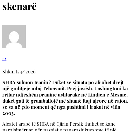
skenarë
EA
Shkurt
24
/
2026
SHBA sulmon Iranin? Duket se situata po afrohet drejt
një goditjeje ndaj Teheranit. Prej javësh, Uashingtoni ka
rritur ndjeshëm praninë ushtarake në Lindjen e Mesme,
duket gati të grumbullojë më shumë fuqi ajrore në rajon,
se sa në çdo moment që nga pushtimi i Irakut në vitin
2003.
Aleatët arabë të SHBA në Gjirin Persik thuhet se kanë
paralajmëruar për pasojat e paparashikueshme të një