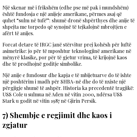
Një skenar më i frikshëm (edhe pse më pak i mundshëm)
është fundosja e një anijeje amerikane, përmes asaj që
quhet “sulm në tufë”: shumë dronë shpërthyes dhe anije të
shpejta me torpedo që synojnë të tejkalojnë mbrojtjen e
afërt të anijes.
Forcat detare të IRGC janë stërvitur prej kohësh për luftë
asimetrike: jo për të mposhtur teknologjinë amerikane në
mënyrë klasike, por për të gjetur vrima, të krijojnë kaos
dhe të prodhojnë goditje simbolike.
Një anije e fundosur dhe kapja e të mbijetuarve do të ishte
një poshtërim i madh për SHBA-në dhe do të nxiste një
përgjigje shumë të ashpër. Historia ka precedentë tragjikë:
USS Cole u sulmua në Aden në vitin 2000, ndërsa USS
Stark u godit në vitin 1987 në Gjirin Persik.
7) Shembje e regjimit dhe kaos i
zgjatur