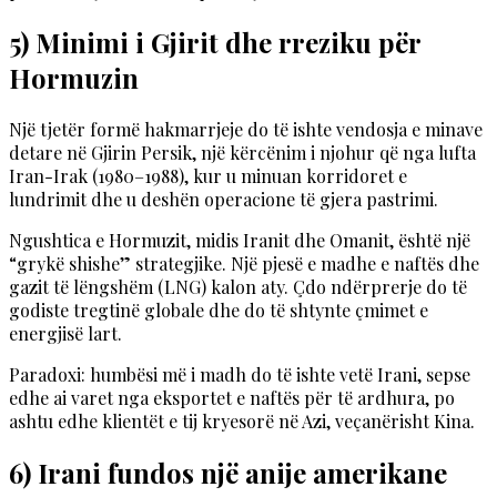
5) Minimi i Gjirit dhe rreziku për
Hormuzin
Një tjetër formë hakmarrjeje do të ishte vendosja e minave
detare në Gjirin Persik, një kërcënim i njohur që nga lufta
Iran-Irak (1980–1988), kur u minuan korridoret e
lundrimit dhe u deshën operacione të gjera pastrimi.
Ngushtica e Hormuzit, midis Iranit dhe Omanit, është një
“grykë shishe” strategjike. Një pjesë e madhe e naftës dhe
gazit të lëngshëm (LNG) kalon aty. Çdo ndërprerje do të
godiste tregtinë globale dhe do të shtynte çmimet e
energjisë lart.
Paradoxi: humbësi më i madh do të ishte vetë Irani, sepse
edhe ai varet nga eksportet e naftës për të ardhura, po
ashtu edhe klientët e tij kryesorë në Azi, veçanërisht Kina.
6) Irani fundos një anije amerikane