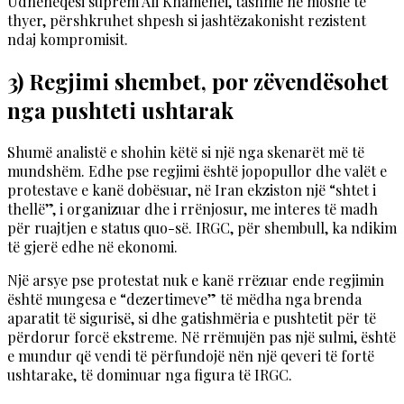
Udhëheqësi suprem Ali Khamenei, tashmë në moshë të
thyer, përshkruhet shpesh si jashtëzakonisht rezistent
ndaj kompromisit.
3) Regjimi shembet, por zëvendësohet
nga pushteti ushtarak
Shumë analistë e shohin këtë si një nga skenarët më të
mundshëm. Edhe pse regjimi është jopopullor dhe valët e
protestave e kanë dobësuar, në Iran ekziston një “shtet i
thellë”, i organizuar dhe i rrënjosur, me interes të madh
për ruajtjen e status quo-së. IRGC, për shembull, ka ndikim
të gjerë edhe në ekonomi.
Një arsye pse protestat nuk e kanë rrëzuar ende regjimin
është mungesa e “dezertimeve” të mëdha nga brenda
aparatit të sigurisë, si dhe gatishmëria e pushtetit për të
përdorur forcë ekstreme. Në rrëmujën pas një sulmi, është
e mundur që vendi të përfundojë nën një qeveri të fortë
ushtarake, të dominuar nga figura të IRGC.