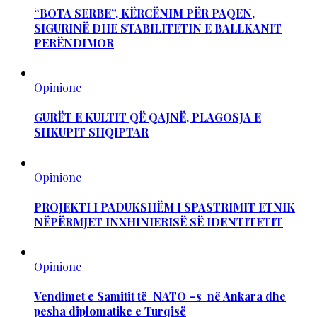
“BOTA SERBE”, KËRCËNIM PËR PAQEN,
SIGURINË DHE STABILITETIN E BALLKANIT
PERËNDIMOR
Opinione
GURËT E KULTIT QË QAJNË, PLAGOSJA E
SHKUPIT SHQIPTAR
Opinione
PROJEKTI I PADUKSHËM I SPASTRIMIT ETNIK
NËPËRMJET INXHINIERISË SË IDENTITETIT
Opinione
Vendimet e Samitit të NATO –s në Ankara dhe
pesha diplomatike e Turqisë