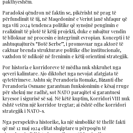
pakthyeshëm.
Paradoksi qëndron në faktin se, pikërisht në prag të
përfundimit të tij, në Maqedoninë e Veriut janë shfaqur që
nga viti 2024 tendenca politike që synojnë pengimin e
realizimit të plotë të këtij projekti, duke e mbajtur vendin
të bllokuar në procesin e integrimit evropian. Koncepti i të
ashtuquajturës “Botë Serbe”, i promovuar nga aktorë të
caktuar brenda strukturave politike dhe institucionale,
vazhdon të ndikojë në frenimin e këtij orientimi strategjik.
Por historia e korridoreve të mëdha nuk shkruhet nga
qeveri kalimtare. Ajo diktohet nga nevojat afatgjata të
qytetërimeve. Ashtu siç Perandoria Romake, Bizanti dhe
Perandoria Osmane garantuan funksionimin e kësaj rruge
për shekuj me radhë, sot NATO paraqitet si garantuesi
kryesor i sigurisë së saj. Në këtë kuptim, Korridori VIII nuk
është vetëm një korridor tregtar; ai është edhe korridori
strategjik i NATO-s.
Nga perspektiva historike, ka një simbolikë të thellë fakti
që më 12 maj 1924 elitat shqiptare u përpoqën të