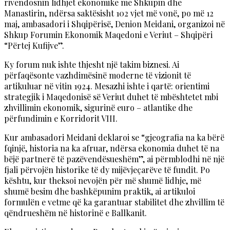
rivendosnin lidhjet ekonomike me Shkupin dhe
Manastirin, ndërsa saktësisht 102 vjet më vonë, po më 12
maj, ambasadori i Shqipërisë, Denion Meidani, organizoi në
Shkup Forumin Ekonomik Maqedoni e Veriut – Shqipëri
“Përtej Kufijve”.
Ky forum nuk ishte thjesht një takim biznesi. Ai
përfaqësonte vazhdimësinë moderne të vizionit të
artikuluar në vitin 1924. Mesazhi ishte i qartë: orientimi
strategjik i Maqedonisë së Veriut duhet të mbështetet mbi
zhvillimin ekonomik, sigurinë euro – atlantike dhe
përfundimin e Korridorit VIII.
Kur ambasadori Meidani deklaroi se “gjeografia na ka bërë
fqinjë, historia na ka afruar, ndërsa ekonomia duhet të na
bëjë partnerë të pazëvendësueshëm”, ai përmblodhi në një
fjali përvojën historike të dy mijëvjeçarëve të fundit. Po
kështu, kur theksoi nevojën për më shumë lidhje, më
shumë besim dhe bashkëpunim praktik, ai artikuloi
formulën e vetme që ka garantuar stabilitet dhe zhvillim të
qëndrueshëm në historinë e Ballkanit.