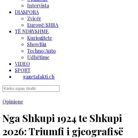
Intervista
DIASPORA
Zvicër
Europë/SHBA
TË NDRYSHME
Kuriozitete
ShowBiz
Techno/Auto
Udhëtime
VIDEO
SPORT
gazetafakti.ch
Opinione
Nga Shkupi 1924 te Shkupi
2026: Triumfi i gjeografisë