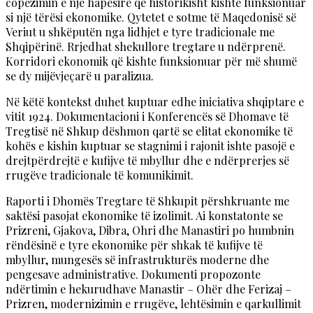
copëzimin e një hapësire që historikisht kishte funksionuar
si një tërësi ekonomike. Qytetet e sotme të Maqedonisë së
Veriut u shkëputën nga lidhjet e tyre tradicionale me
Shqipërinë. Rrjedhat shekullore tregtare u ndërprenë.
Korridori ekonomik që kishte funksionuar për më shumë
se dy mijëvjeçarë u paralizua.
Në këtë kontekst duhet kuptuar edhe iniciativa shqiptare e
vitit 1924. Dokumentacioni i Konferencës së Dhomave të
Tregtisë në Shkup dëshmon qartë se elitat ekonomike të
kohës e kishin kuptuar se stagnimi i rajonit ishte pasojë e
drejtpërdrejtë e kufijve të mbyllur dhe e ndërprerjes së
rrugëve tradicionale të komunikimit.
Raporti i Dhomës Tregtare të Shkupit përshkruante me
saktësi pasojat ekonomike të izolimit. Ai konstatonte se
Prizreni, Gjakova, Dibra, Ohri dhe Manastiri po humbnin
rëndësinë e tyre ekonomike për shkak të kufijve të
mbyllur, mungesës së infrastrukturës moderne dhe
pengesave administrative. Dokumenti propozonte
ndërtimin e hekurudhave Manastir – Ohër dhe Ferizaj –
Prizren, modernizimin e rrugëve, lehtësimin e qarkullimit