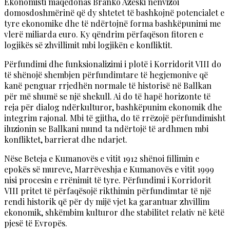
Ekonomisti maqedonas Branko Azeski nënvizoi
domosdoshmërinë që dy shtetet të bashkojnë potencialet e
tyre ekonomike dhe të ndërtojnë forma bashkëpunimi me
vlerë miliarda euro. Ky qëndrim përfaqëson fitoren e
logjikës së zhvillimit mbi logjikën e konfliktit.
Përfundimi dhe funksionalizimi i plotë i Korridorit VIII do
të shënojë shembjen përfundimtare të hegjemonive që
kanë penguar rrjedhën normale të historisë në Ballkan
për më shumë se një shekull. Ai do të hapë horizonte të
reja për dialog ndërkulturor, bashkëpunim ekonomik dhe
integrim rajonal. Mbi të gjitha, do të rrëzojë përfundimisht
iluzionin se Ballkani mund ta ndërtojë të ardhmen mbi
konfliktet, barrierat dhe ndarjet.
Nëse Beteja e Kumanovës e vitit 1912 shënoi fillimin e
epokës së mureve, Marrëveshja e Kumanovës e vitit 1999
nisi procesin e rrënimit të tyre. Përfundimi i Korridorit
VIII pritet të përfaqësojë rikthimin përfundimtar të një
rendi historik që për dy mijë vjet ka garantuar zhvillim
ekonomik, shkëmbim kulturor dhe stabilitet relativ në këtë
pjesë të Evropës.