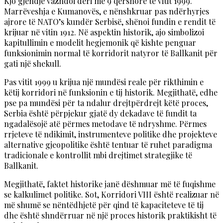
Kjo gjendje vazhdoi deri më 9 qershorë të vitit 1999.
Marrëveshja e Kumanovës, e nënshkruar pas ndërhyrjes
ajrore të NATO’s kundër Serbisë, shënoi fundin e rendit të
krijuar në vitin 1912. Në aspektin historik, ajo simbolizoi
kapitullimin e modelit hegjemonik që kishte penguar
funksionimin normal të korridorit natyror të Ballkanit për
gati një shekull.
Pas vitit 1999 u krijua një mundësi reale për rikthimin e
këtij korridori në funksionin e tij historik. Megjithatë, edhe
pse pa mundësi për ta ndalur drejtpërdrejt këtë proces,
Serbia është përpjekur gjatë dy dekadave të fundit ta
ngadalësojë atë përmes metodave të ndryshme. Përmes
rrjeteve të ndikimit, instrumenteve politike dhe projekteve
alternative gjeopolitike është tentuar të ruhet paradigma
tradicionale e kontrollit mbi drejtimet strategjike të
Ballkanit.
Megjithatë, faktet historike janë dëshmuar më të fuqishme
se kalkulimet politike. Sot, Korridori VIII është realizuar në
më shumë se nëntëdhjetë për qind të kapaciteteve të tij
dhe është shndërruar në një proces historik praktikisht të