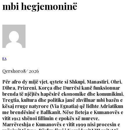
mbi hegjemoninë
EA
Qershor
08
/
2026
Për afro dy mijë vjet, qytete si Shkupi, Manastiri, Ohri,
Dibra, Prizreni, Korça dhe Durrësi kanë funksionuar
brenda të njëjtës hapësirë ekonomike dhe komunikimi.
Tregtia, kultura dhe politika janë zhvilluar mbi bazën e
kësaj rruge natyrore (Via Egnatia) që lidhte Adriatikun
me brendësinë e Ballkanit. Nëse Beteja e Kumanovës e
vitit 1912 shënoi fillimin e epokës së mureve,
Marrëveshja e Kumanovës e vitit 1999 nisi procesin e