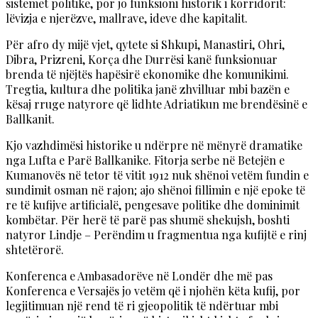
sistemet politike, por jo funksioni historik i korridorit:
lëvizja e njerëzve, mallrave, ideve dhe kapitalit.
Për afro dy mijë vjet, qytete si Shkupi, Manastiri, Ohri,
Dibra, Prizreni, Korça dhe Durrësi kanë funksionuar
brenda të njëjtës hapësirë ekonomike dhe komunikimi.
Tregtia, kultura dhe politika janë zhvilluar mbi bazën e
kësaj rruge natyrore që lidhte Adriatikun me brendësinë e
Ballkanit.
Kjo vazhdimësi historike u ndërpre në mënyrë dramatike
nga Lufta e Parë Ballkanike. Fitorja serbe në Betejën e
Kumanovës në tetor të vitit 1912 nuk shënoi vetëm fundin e
sundimit osman në rajon; ajo shënoi fillimin e një epoke të
re të kufijve artificialë, pengesave politike dhe dominimit
kombëtar. Për herë të parë pas shumë shekujsh, boshti
natyror Lindje – Perëndim u fragmentua nga kufijtë e rinj
shtetërorë.
Konferenca e Ambasadorëve në Londër dhe më pas
Konferenca e Versajës jo vetëm që i njohën këta kufij, por
legjitimuan një rend të ri gjeopolitik të ndërtuar mbi