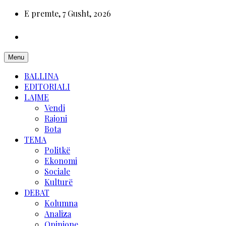
E premte, 7 Gusht, 2026
Menu
BALLINA
EDITORIALI
LAJME
Vendi
Rajoni
Bota
TEMA
Politkë
Ekonomi
Sociale
Kulturë
DEBAT
Kolumna
Analiza
Opinione