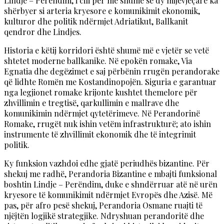
Lindje – Perëndim, i cili për më shumë se dy mijëvjeçarë ka
shërbyer si arteria kryesore e komunikimit ekonomik,
kulturor dhe politik ndërmjet Adriatikut, Ballkanit
qendror dhe Lindjes.
Historia e këtij korridori është shumë më e vjetër se vetë
shtetet moderne ballkanike. Në epokën romake, Via
Egnatia dhe degëzimet e saj përbënin rrugën perandorake
që lidhte Romën me Kostandinopojën. Siguria e garantuar
nga legjionet romake krijonte kushtet themelore për
zhvillimin e tregtisë, qarkullimin e mallrave dhe
komunikimin ndërmjet qytetërimeve. Në Perandorinë
Romake, rrugët nuk ishin vetëm infrastrukturë; ato ishin
instrumente të zhvillimit ekonomik dhe të integrimit
politik.
Ky funksion vazhdoi edhe gjatë periudhës bizantine. Për
shekuj me radhë, Perandoria Bizantine e mbajti funksional
boshtin Lindje – Perëndim, duke e shndërruar atë në urën
kryesore të komunikimit ndërmjet Evropës dhe Azisë. Më
pas, për afro pesë shekuj, Perandoria Osmane ruajti të
njëjtën logjikë strategjike. Ndryshuan perandoritë dhe