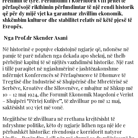
rrënimit të tyre. Përfundimi i Korridorit VIII pritet të
përfaqësojë rikthimin përfundimtar të një rendi historik
që për dy mijë vjet ka garantuar zhvillim ekonomik,
shkëmbim kulturor dhe stabilitet relativ në këtë pjesë të
Evropës.
Nga Prof.dr Skender Asani
Në historinë e popujve ekzistojnë ngjarje që, ndonëse në
pamje të parë ndahen nga dekada apo shekuj, në thelb
përbëjnë kapituj të së njëjtës vazhdimësi historike. Një rast
i tillë paraqitet në ngjashmërinë e jashtëzakonshme
ndërmjet Konferencës së Përfaqësuesve të Dhomave të
Tregtisë dhe Industrisë së Shqipërisë dhe Mbretërisë së
Serbëve, Kroatëve dhe Sllovenëve, e mbajtur në Shkup më
10 – 12 maj 1924, dhe Forumit Ekonomik Maqedoni e Veriut
– Shqipëri “Përtej Kufijve”, të zhvilluar po më 12 maj,
saktësisht 102 vjet më vonë.
Megjithëse të zhvilluara në rrethana krejtësisht të
ndryshme politike, këto dy ngjarje lidhen nga një ide e
përbashkët historike: rivendosja e korridorit natyror