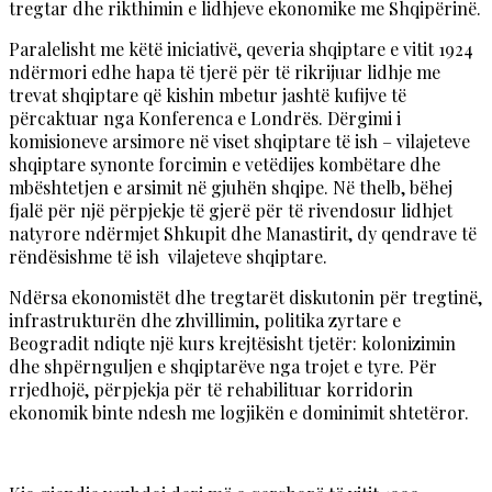
tregtar dhe rikthimin e lidhjeve ekonomike me Shqipërinë.
Paralelisht me këtë iniciativë, qeveria shqiptare e vitit 1924
ndërmori edhe hapa të tjerë për të rikrijuar lidhje me
trevat shqiptare që kishin mbetur jashtë kufijve të
përcaktuar nga Konferenca e Londrës. Dërgimi i
komisioneve arsimore në viset shqiptare të ish – vilajeteve
shqiptare synonte forcimin e vetëdijes kombëtare dhe
mbështetjen e arsimit në gjuhën shqipe. Në thelb, bëhej
fjalë për një përpjekje të gjerë për të rivendosur lidhjet
natyrore ndërmjet Shkupit dhe Manastirit, dy qendrave të
rëndësishme të ish vilajeteve shqiptare.
Ndërsa ekonomistët dhe tregtarët diskutonin për tregtinë,
infrastrukturën dhe zhvillimin, politika zyrtare e
Beogradit ndiqte një kurs krejtësisht tjetër: kolonizimin
dhe shpërnguljen e shqiptarëve nga trojet e tyre. Për
rrjedhojë, përpjekja për të rehabilituar korridorin
ekonomik binte ndesh me logjikën e dominimit shtetëror.