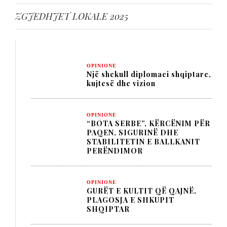
ZGJEDHJET LOKALE 2025
OPINIONE
Një shekull diplomaci shqiptare,
kujtesë dhe vizion
OPINIONE
“BOTA SERBE”, KËRCËNIM PËR
PAQEN, SIGURINË DHE
STABILITETIN E BALLKANIT
PERËNDIMOR
OPINIONE
GURËT E KULTIT QË QAJNË,
PLAGOSJA E SHKUPIT
SHQIPTAR