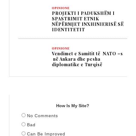
OPINIONE
PROJEKTI I PADUKSHËM I
SPASTRIMIT ETNIK
NËPËRMJET INXHINIERISË SË
IDENTITETIT
OPINIONE
Vendimet e Samitit të NATO –s
në Ankara dhe pesha
diplomatike e Turqisë
TITULLI
How Is My Site?
No Comments
Bad
Can Be Improved