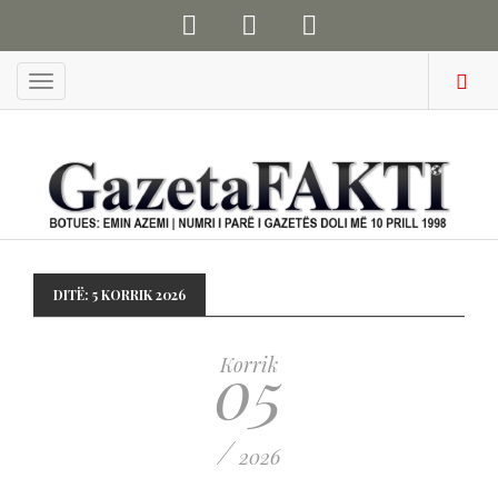
Menu
DITË:
5 KORRIK 2026
05
Korrik
/
2026