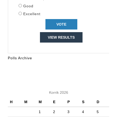
Good
Excellent
VIEW RESULTS
Polls Archive
KALENDARI
Korrik 2026
H
M
M
E
P
S
D
1
2
3
4
5