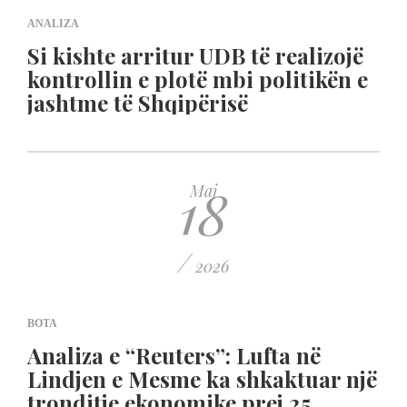
ANALIZA
Si kishte arritur UDB të realizojë
kontrollin e plotë mbi politikën e
jashtme të Shqipërisë
18
Maj
/
2026
BOTA
Analiza e “Reuters”: Lufta në
Lindjen e Mesme ka shkaktuar një
tronditje ekonomike prej 25