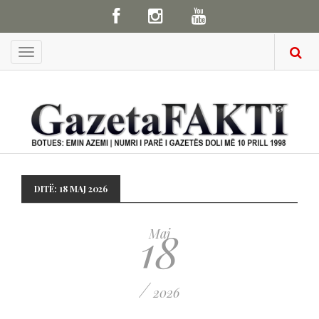
Menu
DITË:
18 MAJ 2026
18
Maj
/
2026