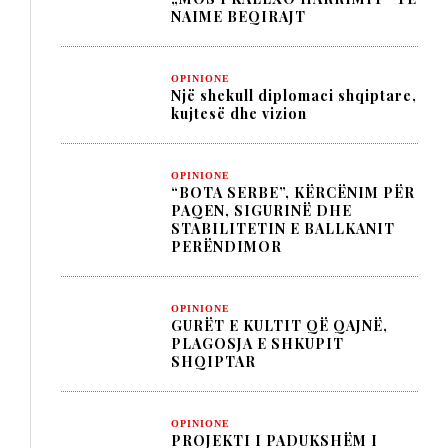
NAIME BEQIRAJT
OPINIONE
Një shekull diplomaci shqiptare,
kujtesë dhe vizion
OPINIONE
“BOTA SERBE”, KËRCËNIM PËR
PAQEN, SIGURINË DHE
STABILITETIN E BALLKANIT
PERËNDIMOR
OPINIONE
GURËT E KULTIT QË QAJNË,
PLAGOSJA E SHKUPIT
SHQIPTAR
OPINIONE
PROJEKTI I PADUKSHËM I