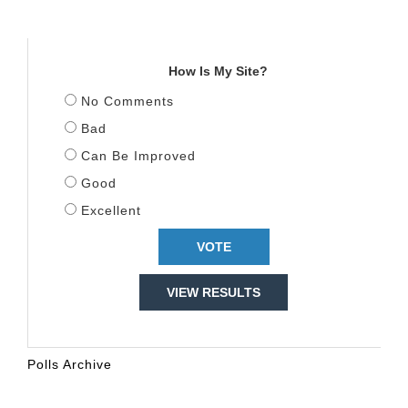
TITULLI
How Is My Site?
No Comments
Bad
Can Be Improved
Good
Excellent
VIEW RESULTS
Polls Archive