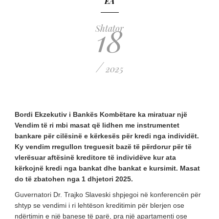
EA
18
Shtator
/
2025
Bordi Ekzekutiv i Bankës Kombëtare ka miratuar një
Vendim të ri mbi masat që lidhen me instrumentet
bankare për cilësinë e kërkesës për kredi nga individët.
Ky vendim rregullon treguesit bazë të përdorur për të
vlerësuar aftësinë kreditore të individëve kur ata
kërkojnë kredi nga bankat dhe bankat e kursimit. Masat
do të zbatohen nga 1 dhjetori 2025.
Guvernatori Dr. Trajko Slaveski shpjegoi në konferencën për
shtyp se vendimi i ri lehtëson kreditimin për blerjen ose
ndërtimin e një banese të parë, pra një apartamenti ose