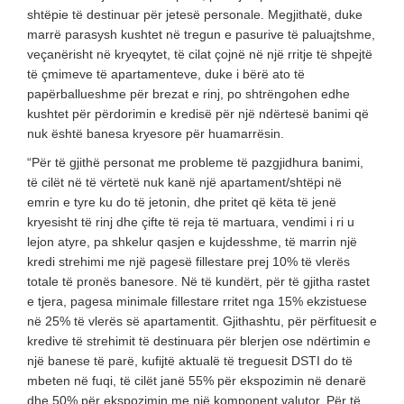
shtëpie të destinuar për jetesë personale. Megjithatë, duke
marrë parasysh kushtet në tregun e pasurive të paluajtshme,
veçanërisht në kryeqytet, të cilat çojnë në një rritje të shpejtë
të çmimeve të apartamenteve, duke i bërë ato të
papërballueshme për brezat e rinj, po shtrëngohen edhe
kushtet për përdorimin e kredisë për një ndërtesë banimi që
nuk është banesa kryesore për huamarrësin.
“Për të gjithë personat me probleme të pazgjidhura banimi,
të cilët në të vërtetë nuk kanë një apartament/shtëpi në
emrin e tyre ku do të jetonin, dhe pritet që këta të jenë
kryesisht të rinj dhe çifte të reja të martuara, vendimi i ri u
lejon atyre, pa shkelur qasjen e kujdesshme, të marrin një
kredi strehimi me një pagesë fillestare prej 10% të vlerës
totale të pronës banesore. Në të kundërt, për të gjitha rastet
e tjera, pagesa minimale fillestare rritet nga 15% ekzistuese
në 25% të vlerës së apartamentit. Gjithashtu, për përfituesit e
kredive të strehimit të destinuara për blerjen ose ndërtimin e
një banese të parë, kufijtë aktualë të treguesit DSTI do të
mbeten në fuqi, të cilët janë 55% për ekspozimin në denarë
dhe 50% për ekspozimin me një komponent valutor. Për të