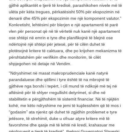
gjithë aplikantët e tjerë të kredisë, parashikohen nivele më të
ulëta për këta tregues, përkatësisht 50% për ekspozimin në
denarë dhe 45% për ekspozimin me një komponent valutor.”
Konkretisht, lehtësimi për blerjen e një apartamenti të parë
vlen për personat që në të vërtetë nuk kanë një apartament
ose shtëpi në emrin e tyre dhe planifikojnë të blejnë ose
ndërtojnë një shtëpi për jetesë, për të cilën duhet të
plotësojnë kritere të caktuara, dhe po krijohen mekanizma të
përshtatshëm për verifikim dhe monitorim, të cilët
shpjegohen në detaje në Vendim.
“Ndryshimet në masat makroprudenciale kanë natyrë
parandaluese dhe qëllimi i tyre është të na mbrojnë të
gjithëve nga borxhi i tepërt, i cili mund të ndikojë më tej në
aftësinë për të shlyer rregullisht detyrimet, si dhe në
stabilitetin e përgjithshëm të sistemit financiar. Në të njëjtën
kohë, me këto ndryshime ne jemi të kujdesshëm që të mos i
“godasim” ata njerëz që duhet të zgjidhin problemet e tyre
jetësore, të strehimit, duke u ofruar atyre kritere më të
favorshme dhe qasje më të lehtë në kredi, krahasuar me
përdoruesit e tjerë të kredisë”, theksoi Guvernatori Slaveski.