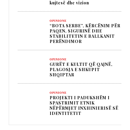
kujtesë dhe vizion
OPINIONE
“BOTA SERBE”, KËRCËNIM PËR
PAQEN, SIGURINË DHE
STABILITETIN E BALLKANIT
PERËNDIMOR
OPINIONE
GURËT E KULTIT QË QAJNË,
PLAGOSJA E SHKUPIT
SHQIPTAR
OPINIONE
PROJEKTI I PADUKSHËM I
SPASTRIMIT ETNIK
NËPËRMJET INXHINIERISË SË
IDENTITETIT