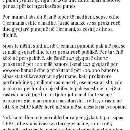
për sa i përket ngarkesës së punës.
Por numrat absolutë janë tepër të mëdhenj, sepse edhe
Gjermania është e madhe. Ja një analizë se sa prokurorë
dhe gjyqtarë punojnë në Gjermani, sa çështje dhe sa
fitojnë.
Sipas të njëjtit studim, në Gjermani punojnë pak më pak se
21 mijë gjyqtarë dhe 6,503 prokurorë publikë. Për ta vënë
këtë në perspektivë, kjo është 24.7 gjyqtarë dhe 7.7
prokurorë për 100 mijë banorë (kemi 22.3 gjyqtarë për
100,000 banorë dhe 9 prokurorë për 100,000 banorë).
Sipas statistikave zyrtare gjermane, këta prokurorë
përfundojnë 5.5 milionë raste në vit, ose mesatarisht, çdo
prokuror përfundon një shifër të pabesueshme prej 846
rastesh në vit (një burim tjetër joformal thotë se një
prokuror gjerman punon mesatarisht rreth 770 raste në
vit). Kjo është katër herë më shumë se mesatarja evropiane.
Nuk ka të dhëna të përmbledhura për gjykatat, por sipas
CEPEJ dhe statistikave zyrtare gjermane, 4 deri në 5
milionë raste (civile, penale, administrative) përfundohen