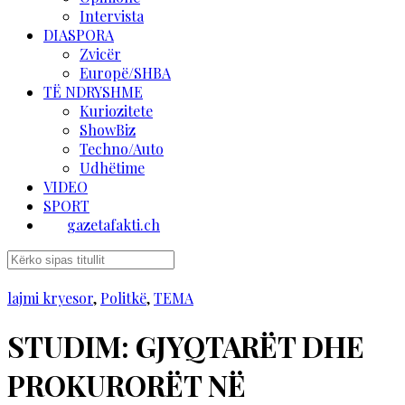
Intervista
DIASPORA
Zvicër
Europë/SHBA
TË NDRYSHME
Kuriozitete
ShowBiz
Techno/Auto
Udhëtime
VIDEO
SPORT
gazetafakti.ch
lajmi kryesor
,
Politkë
,
TEMA
STUDIM: GJYQTARËT DHE
PROKURORËT NË