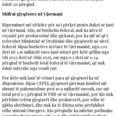
është 20 përqind.
Shifrat gjyqësore në Gjermani
Shpenzimet më efektive për sa i përket punës duket se janë
në Gjermani. Atje, në buxhetin federal, nuk ka zëra të
veçantë për prokurorinë dhe gjykatat, por ka një zë që i
referohet Ministrisë së Drejtësisë dhe gjyqësorit në nivel
federal. Sipas buxheteve zyrtare të Gjermanisë, nga 1.01
deri në 1.16 miliardë euro janë ndarë për këtë qëllim nga
viti 2022 deri në vitin 2025, ose nga 0.2 deri në 0.24
përqind të buxhetit total federal të Gjermanisë, që nuk
është ndryshe nga vendi ynë.
Por këto nuk janë të vetmet para që gjyqësori ka në
dispozicion. Sipas CEPEJ, gjyqësori gjerman kushtoi një
shumë të pabesueshme prej 10.9 miliardë eurosh, ose një
total prej 0.3 përqind të PBB-së së Gjermanisë, por kjo nuk
përfshin vetëm gjyqtarët dhe prokurorët, por edhe të
gjitha shërbimet, dhe nuk ka të dhëna nëse përfshihet
edhe sistemi i burgjeve. Kjo përqindje ka mbetur pothuajse
e pandryshuar që nga viti 2016 dhe është mjaft modeste