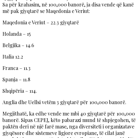
Sa për krahasim, në 100,000 banorë, ja disa vende që kanë
më pak gjyqtarë se Maqedonia e Veriut:
Maqedonia e Veriut – 22.3 gjyqtarë
Holanda – 15
Belgjika – 14.6
Italia 12.2
Franca – 11.3
Spanja – 11.8
Shqipëria – 114.
Anglia dhe Uellsi vetëm 3 gjyqtarë për 100,000 banorë.
Megjithatë, ka edhe vende me mbi 40 gjyqtarë për 100,000
banorë. Sipas CEPEJ, këto pabarazi mund të shpjegohen, të
paktën deri në një farë mase, nga diversiteti i organizatave
gjyqësore dhe sistemeve ligjore evropiane, të cilat janë