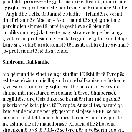
produkt i proceseve të gjata historike. Kështu, numri i ulët
i gjyqtarëve profesionistë për frymë në Britaninë e Madhe
– Angli dhe Uells, Britaninë e Madhe – Irlandën e Veriut
dhe Britaninë e Madhe – Skoci mund të shpjegohet me
përqindjen shumë të lartë të çështjeve që bien nën
juridiksionin e gjykatave të magjistratëve të përbëra nga
gjyqtarë jo-profesionalë. Harta tregon të gjitha vendet që
kanë si gjyqtarë profesionistë të rastit, ashtu edhe gjyqtarë
jo-profesionistë në disa vende.
Sindroma Ballkanike
Ajo që mund të vihet re nga studimi i Këshillit të Evropës
është se ekziston një lloj sindrome ballkanike në fushën e
gjyqësorit – numri i gjyqtarëve dhe prokurorëve është
shumë mbi mesataren evropiane (përveç Shqipërisë),
megjithëse drejtësia duket se ka mbërritur më ngadalë
pikërisht në këtë pjesë të Evropës. Anasjelltas, paratë që
këto vende ndajnë për gjyqësorin si pjesë e PBB-së ose
buxhetit të shtetit janë mbi mesataren evropiane, por të
ngjashme me atë maqedonase. Kroacia dhe Sllovenia
shpenzojnë 0.38 të PBB-së së tyre për gjyqësorin çdo vit,