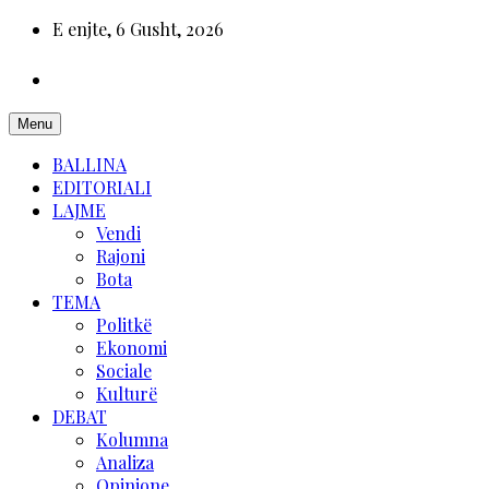
E enjte, 6 Gusht, 2026
Menu
BALLINA
EDITORIALI
LAJME
Vendi
Rajoni
Bota
TEMA
Politkë
Ekonomi
Sociale
Kulturë
DEBAT
Kolumna
Analiza
Opinione