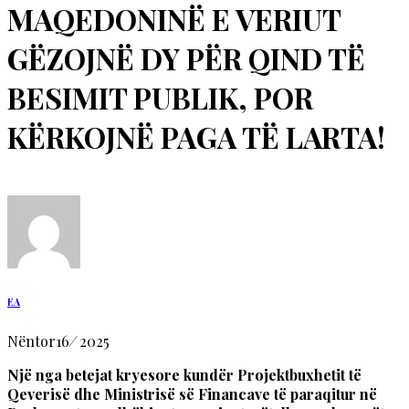
MAQEDONINË E VERIUT
GËZOJNË DY PËR QIND TË
BESIMIT PUBLIK, POR
KËRKOJNË PAGA TË LARTA!
EA
Nëntor
16
/
2025
Një nga betejat kryesore kundër Projektbuxhetit të
Qeverisë dhe Ministrisë së Financave të paraqitur në