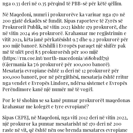
nga 0.33 deri në 0.35 përqind të PBB-së për këtë qëllim.
Në Maqedoni, numri i prokurorëve ka variuar nga 170 në
200 gjatë dekadës së fundit. Sipas raporteve të Zyrës së
Prokurorit Publik, në vitin 2023 kishte 179 prokurorë, dhe
në vitin 2024 169 prokurorë. Krahasuar me regjistrimin e
vitit 2021, këta janë përkatësisht 9.7 dhe 9.2 prokurorë për
100 mijë banorë. Këshilli i Evropës paraqet një shifër pak
më të ulët prej 8.5 prokurorësh për 100 mijë
(https://rm.coe.int/north-macedonia/1680b1df79)
(Gjermania ka 7.6 prokurorë për 100,000 banorë).
Mesatarja evropiane është 11 deri në 12 prokurorë për
100,000 banorë, por në përgjithësi, mesatarja është rritur
nga vendet e Evropës Lindore, ndërsa sistemet e Evropës
Perëndimore kanë një numër më të vogël.
Por le të shohim se sa kanë punuar prokurorët maqedonas
krahasuar me kolegët e tyre evropianë?
Sipas CEPEJ, në Maqedoni, nga viti 2012 deri në vitin 2022,
një prokuror ka punuar mesatarisht në 170 deri në 200
raste në vit, që është nën ose brenda mesatares evropiane