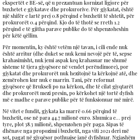
ekspertët e BE-së, që u prezantuan kornizat ligjore për
buxhetet e gjykatave dhe prokurorive. Për gjykatat, është
një shifër e lartë prej 0.8 përqind e buxhetit të shtetit, për
prokurorët 0.4 përqind. Kjo do të thotë se rreth 1.2
përqind e të gjitha parave publike do të shpenzoheshin
për këtë qëllim.
Për momentin, ky është vetëm një tavan, i cili ende nuk
është arritur (dhe duket se nuk kemi nevojë për të, sepse
krahasimisht, nuk jemi aspak keq krahasuar me shumë
sisteme të tjera gjyqësore në vendet perëndimore), por
gjykatat dhe prokurorët nuk hezitojnë ta kërkojnë atë, dhe
zemërohen kur nuk e marrin. Tani, për reformat
gjyqësore që Brukseli po na kërkon, dhe të cilat gjyqtarët
dhe prokurorët mezi presin, po kërkohet një tortë dyfish
më e madhe e parave publike për të funksionuar më mirë.
Në vitet e fundit, gjykata ka marrë 0.66 përqind të
buxhetit, ose në para 44.7 milionë euro. Shumica e… prej
tyre, plot 38.3 milionë, shpenzohen për paga. Sipas të
dhënave nga propozimi i buxhetit, nga viti 2021 deri më
sot, pagat në gjyqësor pothuajse janë dyfishuar. Ngjashëm