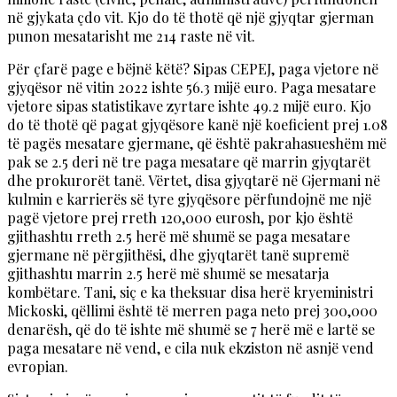
në gjykata çdo vit. Kjo do të thotë që një gjyqtar gjerman
punon mesatarisht me 214 raste në vit.
Për çfarë page e bëjnë këtë? Sipas CEPEJ, paga vjetore në
gjyqësor në vitin 2022 ishte 56.3 mijë euro. Paga mesatare
vjetore sipas statistikave zyrtare ishte 49.2 mijë euro. Kjo
do të thotë që pagat gjyqësore kanë një koeficient prej 1.08
të pagës mesatare gjermane, që është pakrahasueshëm më
pak se 2.5 deri në tre paga mesatare që marrin gjyqtarët
dhe prokurorët tanë. Vërtet, disa gjyqtarë në Gjermani në
kulmin e karrierës së tyre gjyqësore përfundojnë me një
pagë vjetore prej rreth 120,000 eurosh, por kjo është
gjithashtu rreth 2.5 herë më shumë se paga mesatare
gjermane në përgjithësi, dhe gjyqtarët tanë supremë
gjithashtu marrin 2.5 herë më shumë se mesatarja
kombëtare. Tani, siç e ka theksuar disa herë kryeministri
Mickoski, qëllimi është të merren paga neto prej 300,000
denarësh, që do të ishte më shumë se 7 herë më e lartë se
paga mesatare në vend, e cila nuk ekziston në asnjë vend
evropian.