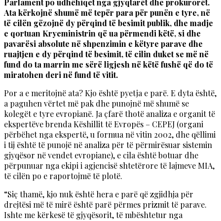
Parlament po udhëhiqet nga gjyqtarët dhe prokurorët.
Ata kërkojnë shumë më tepër para për punën e tyre, në
të cilën gëzojnë dy përqind të besimit publik, dhe madje
e qortuan Kryeministrin që ua përmendi këtë, si dhe
pavarësi absolute në shpenzimin e këtyre parave dhe
ruajtjen e dy përqind të besimit, të cilin duket se më në
fund do ta marrin me sërë ligjesh në këtë fushë që do të
miratohen deri në fund të vitit.
Por a e meritojnë ata? Kjo është pyetja e parë. E dyta është,
a paguhen vërtet më pak dhe punojnë më shumë se
kolegët e tyre evropianë. Ja çfarë thotë analiza e organit të
ekspertëve brenda Këshillit të Evropës – CEPEJ (organi
përbëhet nga ekspertë, u formua në vitin 2002, dhe qëllimi
i tij është të punojë në analiza për të përmirësuar sistemin
gjyqësor në vendet evropiane), e cila është botuar dhe
përpunuar nga ekipi i agjencisë shtetërore të lajmeve MIA,
të cilën po e raportojmë të plotë.
“Siç thamë, kjo nuk është hera e parë që zgjidhja për
drejtësi më të mirë është parë përmes prizmit të parave.
Ishte me kërkesë të gjyqësorit, të mbështetur nga