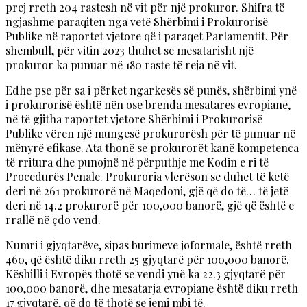
prej rreth 204 rastesh në vit për një prokuror. Shifra të
ngjashme paraqiten nga vetë Shërbimi i Prokurorisë
Publike në raportet vjetore që i paraqet Parlamentit. Për
shembull, për vitin 2023 thuhet se mesatarisht një
prokuror ka punuar në 180 raste të reja në vit.
Edhe pse për sa i përket ngarkesës së punës, shërbimi ynë
i prokurorisë është nën ose brenda mesatares evropiane,
në të gjitha raportet vjetore Shërbimi i Prokurorisë
Publike vëren një mungesë prokurorësh për të punuar në
mënyrë efikase. Ata thonë se prokurorët kanë kompetenca
të rritura dhe punojnë në përputhje me Kodin e ri të
Procedurës Penale. Prokuroria vlerëson se duhet të ketë
deri në 261 prokurorë në Maqedoni, gjë që do të… të jetë
deri në 14.2 prokurorë për 100,000 banorë, gjë që është e
rrallë në çdo vend.
Numri i gjyqtarëve, sipas burimeve joformale, është rreth
460, që është diku rreth 25 gjyqtarë për 100,000 banorë.
Këshilli i Evropës thotë se vendi ynë ka 22.3 gjyqtarë për
100,000 banorë, dhe mesatarja evropiane është diku rreth
17 gjyqtarë, që do të thotë se jemi mbi të.