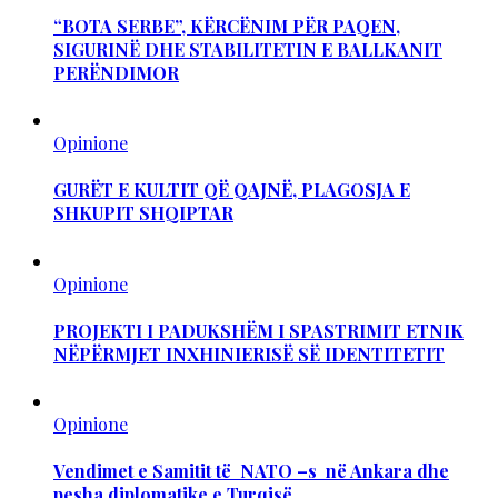
“BOTA SERBE”, KËRCËNIM PËR PAQEN,
SIGURINË DHE STABILITETIN E BALLKANIT
PERËNDIMOR
Opinione
GURËT E KULTIT QË QAJNË, PLAGOSJA E
SHKUPIT SHQIPTAR
Opinione
PROJEKTI I PADUKSHËM I SPASTRIMIT ETNIK
NËPËRMJET INXHINIERISË SË IDENTITETIT
Opinione
Vendimet e Samitit të NATO –s në Ankara dhe
pesha diplomatike e Turqisë