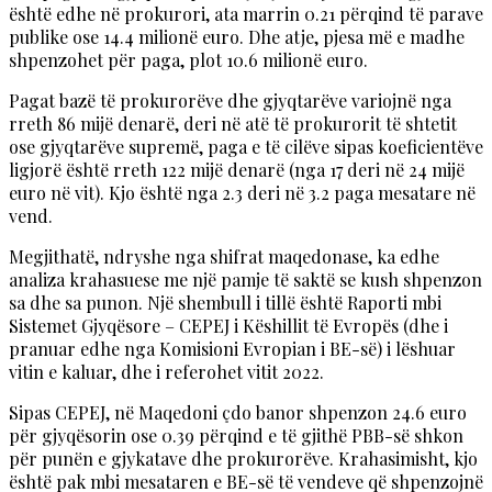
është edhe në prokurori, ata marrin 0.21 përqind të parave
publike ose 14.4 milionë euro. Dhe atje, pjesa më e madhe
shpenzohet për paga, plot 10.6 milionë euro.
Pagat bazë të prokurorëve dhe gjyqtarëve variojnë nga
rreth 86 mijë denarë, deri në atë të prokurorit të shtetit
ose gjyqtarëve supremë, paga e të cilëve sipas koeficientëve
ligjorë është rreth 122 mijë denarë (nga 17 deri në 24 mijë
euro në vit). Kjo është nga 2.3 deri në 3.2 paga mesatare në
vend.
Megjithatë, ndryshe nga shifrat maqedonase, ka edhe
analiza krahasuese me një pamje të saktë se kush shpenzon
sa dhe sa punon. Një shembull i tillë është Raporti mbi
Sistemet Gjyqësore – CEPEJ i Këshillit të Evropës (dhe i
pranuar edhe nga Komisioni Evropian i BE-së) i lëshuar
vitin e kaluar, dhe i referohet vitit 2022.
Sipas CEPEJ, në Maqedoni çdo banor shpenzon 24.6 euro
për gjyqësorin ose 0.39 përqind e të gjithë PBB-së shkon
për punën e gjykatave dhe prokurorëve. Krahasimisht, kjo
është pak mbi mesataren e BE-së të vendeve që shpenzojnë