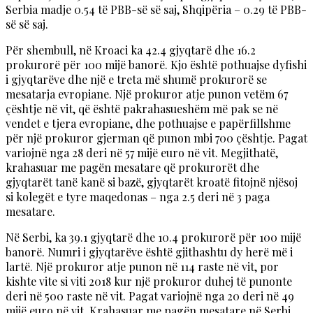
Serbia madje 0.54 të PBB-së së saj, Shqipëria – 0.29 të PBB-
së së saj.
Për shembull, në Kroaci ka 42.4 gjyqtarë dhe 16.2
prokurorë për 100 mijë banorë. Kjo është pothuajse dyfishi
i gjyqtarëve dhe një e treta më shumë prokurorë se
mesatarja evropiane. Një prokuror atje punon vetëm 67
çështje në vit, që është pakrahasueshëm më pak se në
vendet e tjera evropiane, dhe pothuajse e papërfillshme
për një prokuror gjerman që punon mbi 700 çështje. Pagat
variojnë nga 28 deri në 57 mijë euro në vit. Megjithatë,
krahasuar me pagën mesatare që prokurorët dhe
gjyqtarët tanë kanë si bazë, gjyqtarët kroatë fitojnë njësoj
si kolegët e tyre maqedonas – nga 2.5 deri në 3 paga
mesatare.
Në Serbi, ka 39.1 gjyqtarë dhe 10.4 prokurorë për 100 mijë
banorë. Numri i gjyqtarëve është gjithashtu dy herë më i
lartë. Një prokuror atje punon në 114 raste në vit, por
kishte vite si viti 2018 kur një prokuror duhej të punonte
deri në 500 raste në vit. Pagat variojnë nga 20 deri në 49
mijë euro në vit. Krahasuar me pagën mesatare në Serbi,