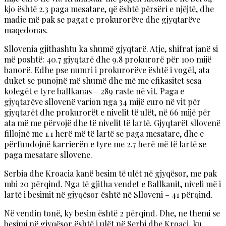
kjo është 2.3 paga mesatare, që është përsëri e njëjtë, dhe
madje më pak se pagat e prokurorëve dhe gjyqtarëve
maqedonas.
Sllovenia gjithashtu ka shumë gjyqtarë. Atje, shifrat janë si
më poshtë: 40.7 gjyqtarë dhe 9.8 prokurorë për 100 mijë
banorë. Edhe pse numri i prokurorëve është i vogël, ata
duket se punojnë më shumë dhe më me efikasitet sesa
kolegët e tyre ballkanas – 289 raste në vit. Paga e
gjyqtarëve sllovenë varion nga 34 mijë euro në vit për
gjyqtarët dhe prokurorët e nivelit të ulët, në 66 mijë për
ata më me përvojë dhe të nivelit të lartë. Gjyqtarët sllovenë
fillojnë me 1.1 herë më të lartë se paga mesatare, dhe e
përfundojnë karrierën e tyre me 2.7 herë më të lartë se
paga mesatare sllovene.
Serbia dhe Kroacia kanë besim të ulët në gjyqësor, me pak
mbi 20 përqind. Nga të gjitha vendet e Ballkanit, niveli më i
lartë i besimit në gjyqësor është në Slloveni – 41 përqind.
Në vendin tonë, ky besim është 2 përqind. Dhe, ne themi se
besimi në gjyqësor është i ulët në Serbi dhe Kroaci, ku