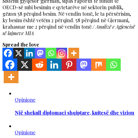
Sistemi gjyqësor gjerman, sipas raportit të fundit të
OECD-së mbi besimin e qytetarëve në sektorin publik,
gëzon 58 përqind besim. Në vendin tonë, le ta përsërisim,
ky besim është vetëm 2 përqind. 58 përqind në Gjermani,
krahasuar me 2 përqind në vendin tonë./
Analizë e Agjencisë
së lajmeve MIA
Spread the love
Opinione
Një shekull diplomaci shqiptare, kujtesë dhe vizion
Opinione