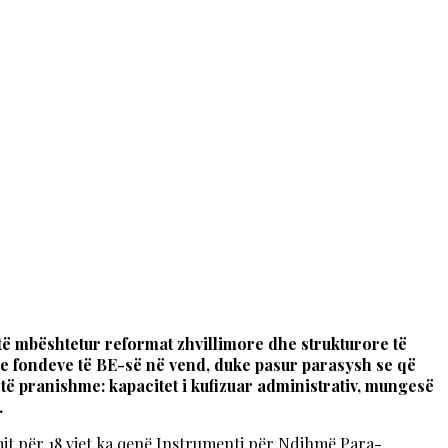
 të mbështetur reformat zhvillimore dhe strukturore të
 e fondeve të BE-së në vend, duke pasur parasysh se që
 të pranishme: kapacitet i kufizuar administrativ, mungesë
.
it për 18 vjet ka qenë Instrumenti për Ndihmë Para-