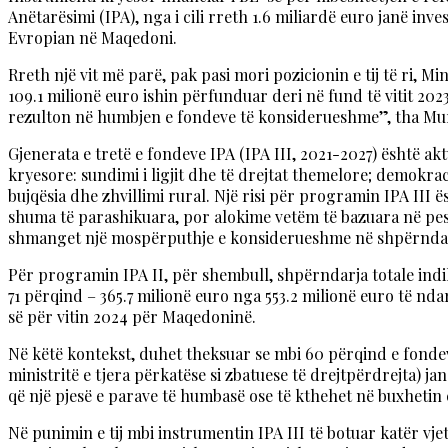
Anëtarësimi (IPA), nga i cili rreth 1.6 miliardë euro janë in
Evropian në Maqedoni.
Rreth një vit më parë, pak pasi mori pozicionin e tij të ri, 
109.1 milionë euro ishin përfunduar deri në fund të vitit 202
rezulton në humbjen e fondeve të konsiderueshme”, tha Murt
Gjenerata e tretë e fondeve IPA (IPA III, 2021-2027) është ak
kryesore: sundimi i ligjit dhe të drejtat themelore; demokra
bujqësia dhe zhvillimi rural. Një risi për programin IPA III
shuma të parashikuara, por alokime vetëm të bazuara në pes
shmanget një mospërputhje e konsiderueshme në shpërndarj
Për programin IPA II, për shembull, shpërndarja totale indi
71 përqind – 365.7 milionë euro nga 553.2 milionë euro të nd
së për vitin 2024 për Maqedoninë.
Në këtë kontekst, duhet theksuar se mbi 60 përqind e fondeve
ministritë e tjera përkatëse si zbatuese të drejtpërdrejta) 
që një pjesë e parave të humbasë ose të kthehet në buxhetin 
Në punimin e tij mbi instrumentin IPA III të botuar katër 