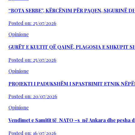
“BOTA SERBE”, KËRCËNIM PËR PAQEN, SIGURINË 
Posted on: 25/07/2026
Opinione
GURËT E KULTIT QË QAJNË, PLAGOSJA E SHKUPIT 
Posted on: 25/07/2026
Opinione
PROJEKTI I PADUKSHËM I SPASTRIMIT ETNIK NËPË
Posted on: 20/07/2026
Opinione
Vendimet e Samitit të NATO –s në Ankara dhe pesha d
Posted on: 16/07/2026