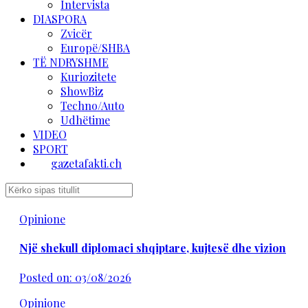
Intervista
DIASPORA
Zvicër
Europë/SHBA
TË NDRYSHME
Kuriozitete
ShowBiz
Techno/Auto
Udhëtime
VIDEO
SPORT
gazetafakti.ch
Opinione
Një shekull diplomaci shqiptare, kujtesë dhe vizion
Posted on: 03/08/2026
Opinione