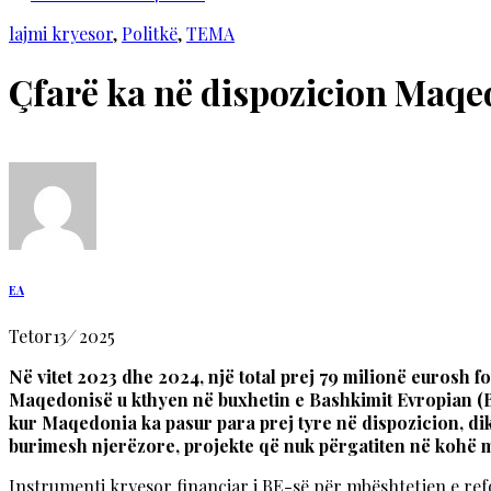
lajmi kryesor
,
Politkë
,
TEMA
Çfarë ka në dispozicion Maqe
EA
Tetor
13
/
2025
Në vitet 2023 dhe 2024, një total prej 79 milionë eurosh 
Maqedonisë u kthyen në buxhetin e Bashkimit Evropian (BE
kur Maqedonia ka pasur para prej tyre në dispozicion, dik
burimesh njerëzore, projekte që nuk përgatiten në kohë m
Instrumenti kryesor financiar i BE-së për mbështetjen e re