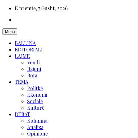
E premte, 7 Gusht, 2026
Menu
BALLINA
EDITORIALI
LAJME
Vendi
Rajoni
Bota
TEMA
Politkë
Ekonomi
Sociale
Kulturë
DEBAT
Kolumna
Analiza
Opinione