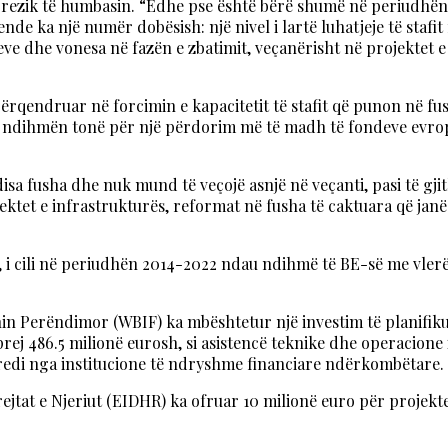
 rrezik të humbasin. “Edhe pse është bërë shumë në periudhë
nde ka një numër dobësish: një nivel i lartë luhatjeje të sta
eve dhe vonesa në fazën e zbatimit, veçanërisht në projektet e
përqendruar në forcimin e kapacitetit të stafit që punon në f
më ndihmën tonë për një përdorim më të madh të fondeve evro
sa fusha dhe nuk mund të veçojë asnjë në veçanti, pasi të gj
tet e infrastrukturës, reformat në fusha të caktuara që janë
 i cili në periudhën 2014-2022 ndau ndihmë të BE-së me vlerë
nin Perëndimor (WBIF) ka mbështetur një investim të planifik
prej 486.5 milionë eurosh, si asistencë teknike dhe operacione
redi nga institucione të ndryshme financiare ndërkombëtare.
jtat e Njeriut (EIDHR) ka ofruar 10 milionë euro për projekte