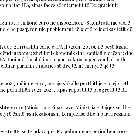
kombëtar IPA, sipas faqes së internetit të Delegacionit
 nga 302.4 milionë euro në dispozicion, 58 kontrata me vlerë
ind dhe pasqyron një problem më të gjerë të joefikasitetit që
 (2007-2013) ashtu edhe e IPA II (2014-2020), në pesë fusha
 e qëndrueshme; zhvillimi ekonomik dhe kapitali njerëzor; dhe
PA, tani nuk ka alokime të paracaktuara për vend, d.m.th.
ektuar parimin e ndarjes së drejtë, në mënyrë që të
 608.7 milionë euro, me një shkallë përthithjeje prej rreth
 në periudhën 2021-2024, sipas raportit të progresit të BE-
htetërore (Ministria e Financave, Ministria e Bujqësisë dhe
jo detyrë është jashtëzakonisht komplekse dhe mbart rrezikun
ondeve të BE-së të ndara për Maqedoninë në periudhën 2007-