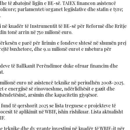
he të zbatojnë ligjin e BE-së. TAIEX financon asistencë
licore; parlamentet/organet legjislative dhe stafin e tyre;
.
 në kuadër të Instrumentit të BE-së për Reformë dhe Rritje
din tonë arrin në 750 milionë euro.
kërkesën e parë për lirimin e fondeve shtesë në shumën prej
rejtë buxhetore, dhe 9.11 milionë eurot e mbetura për
ndeve të Ballkanit Perëndimor duke ofruar financim dhe
t.
6 milionë euro në asistencë teknike në periudhën 2008-2025.
 e energjisë së rinovueshme, ndërlidhësit e gazit dhe
 shëndetësinë, arsimin dhe kapacitetin gjyqësor.
fund të qershorit 2025 se lista treguese e projekteve të
esit të aplikimit në WBIF, ishin rishikuar. Lista aktualisht
IF.
ce teknike dhe dy grante investimi në kuadër të WBIF-it për