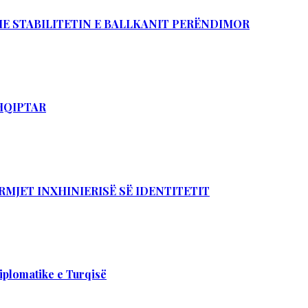
DHE STABILITETIN E BALLKANIT PERËNDIMOR
SHQIPTAR
RMJET INXHINIERISË SË IDENTITETIT
iplomatike e Turqisë