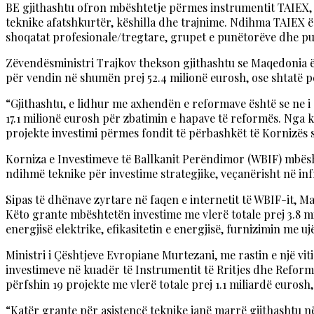
BE gjithashtu ofron mbështetje përmes instrumentit TAIEX, i
teknike afatshkurtër, këshilla dhe trajnime. Ndihma TAIEX ësh
shoqatat profesionale/tregtare, grupet e punëtorëve dhe pun
Zëvendësministri Trajkov thekson gjithashtu se Maqedonia ë
për vendin në shumën prej 52.4 milionë eurosh, ose shtatë për
“Gjithashtu, e lidhur me axhendën e reformave është se ne i
17.1 milionë eurosh për zbatimin e hapave të reformës. Nga k
projekte investimi përmes fondit të përbashkët të Kornizës 
Korniza e Investimeve të Ballkanit Perëndimor (WBIF) mbës
ndihmë teknike për investime strategjike, veçanërisht në infr
Sipas të dhënave zyrtare në faqen e internetit të WBIF-it, 
Këto grante mbështetën investime me vlerë totale prej 3.8 
energjisë elektrike, efikasitetin e energjisë, furnizimin me 
Ministri i Çështjeve Evropiane Murtezani, me rastin e një vit
investimeve në kuadër të Instrumentit të Rritjes dhe Reformës
përfshin 19 projekte me vlerë totale prej 1.1 miliardë eurosh
“Katër grante për asistencë teknike janë marrë gjithashtu n