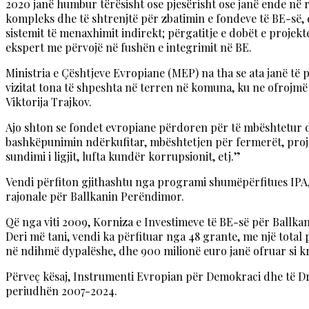
2020 janë humbur tërësisht ose pjesërisht ose janë ende në
kompleks dhe të shtrenjtë për zbatimin e fondeve të BE-së, e
sistemit të menaxhimit indirekt; përgatitje e dobët e projekt
ekspert me përvojë në fushën e integrimit në BE.
Ministria e Çështjeve Evropiane (MEP) na tha se ata janë të 
vizitat tona të shpeshta në terren në komuna, ku ne ofroj
Viktorija Trajkov.
Ajo shton se fondet evropiane përdoren për të mbështetur di
bashkëpunimin ndërkufitar, mbështetjen për fermerët, projek
sundimi i ligjit, lufta kundër korrupsionit, etj.”
Vendi përfiton gjithashtu nga programi shumëpërfitues IPA,
rajonale për Ballkanin Perëndimor.
Që nga viti 2009, Korniza e Investimeve të BE-së për Ballka
Deri më tani, vendi ka përfituar nga 48 grante, me një total 
në ndihmë dypalëshe, dhe 900 milionë euro janë ofruar si k
Përveç kësaj, Instrumenti Evropian për Demokraci dhe të Dre
periudhën 2007-2024.