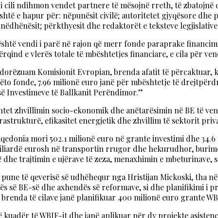
 cili ndihmon vendet partnere të mësojnë rreth, të zbatojnë d
të e hapur për: nëpunësit civilë; autoritetet gjyqësore dhe po
ëdhënësit; përkthyesit dhe redaktorët e teksteve legjislative
shtë vendi i parë në rajon që merr fonde paraprake financimi
qind e vlerës totale të mbështetjes financiare, e cila për ven
 dorëzuam Komisionit Evropian, brenda afatit të përcaktuar, 
ëto fonde, 7.96 milionë euro janë për mbështetje të drejtpërd
së Investimeve të Ballkanit Perëndimor.”
htet zhvillimin socio-ekonomik dhe anëtarësimin në BE të ve
astrukturë, efikasitet energjetik dhe zhvillim të sektorit priva
Maqedonia mori 502.1 milionë euro në grante investimi dhe 34.
miliardë eurosh në transportin rrugor dhe hekurudhor, burimet
ujë dhe trajtimin e ujërave të zeza, menaxhimin e mbeturinave,
i pune të qeverisë së udhëhequr nga Hristijan Mickoski, tha në 
 së BE-së dhe axhendës së reformave, si dhe planifikimi i proc
, brenda të cilave janë planifikuar 400 milionë euro grante WB
ë kuadër të WBIF-it dhe janë aplikuar për dy projekte asisten