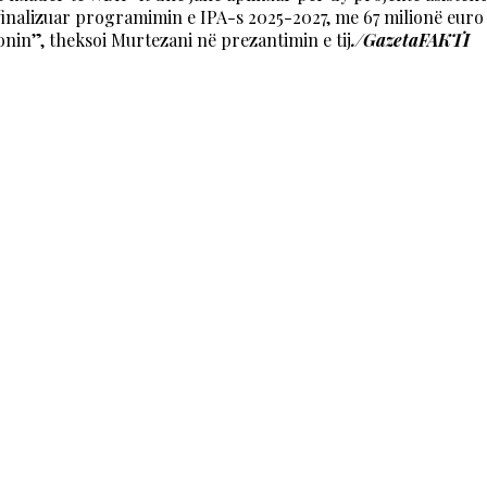
inalizuar programimin e IPA-s 2025-2027, me 67 milionë euro t
onin”, theksoi Murtezani në prezantimin e tij
./GazetaFAKTI