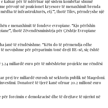
n e kaluar për të ndërtuar një sistem kombëtar shumë
fit me përvojë në pozicionet kryesore të menaxhimit brenda
 mëdha të infrastrukturës, etj.”, thotë Tilev, përndryshe një
ushën e menaxhimit të fondeve evropiane. “Kjo përfshin
piane”, thotë Zëvendësministrja për Çështje Evropiane
itha janë të rëndësishme. “Këtu do të përmendja edhe
 të nevojshme për përparimin tonë drejt BE-së, siç është
 3.24 miliardë euro për të mbështetur projekte me rëndësi
uar prej tre miliardë eurosh në sektorin publik në Maqedoni.
 investimi. Donatorë të tjerë kanë ofruar 20.2 milionë euro
 për forcimin e demokracisë dhe të drejtave të njeriut në