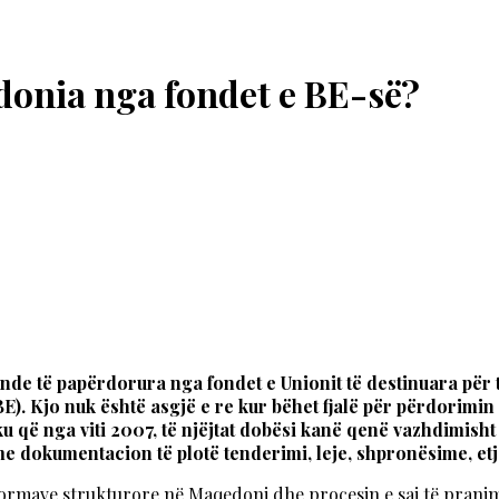
donia nga fondet e BE-së?
fonde të papërdorura nga fondet e Unionit të destinuara për
). Kjo nuk është asgjë e re kur bëhet fjalë për përdorimin
u që nga viti 2007, të njëjtat dobësi kanë qenë vazhdimisht
e dokumentacion të plotë tenderimi, leje, shpronësime, etj
formave strukturore në Maqedoni dhe procesin e saj të pranim