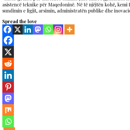
asistencë teknike për Maqedoninë. Në të njëjtën kohë, kemi f
sundimin e ligjit, arsimin, administratën publike dhe inovaci
Spread the love