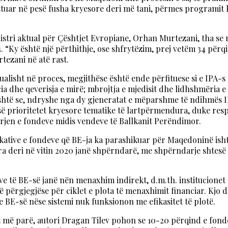
vestuar në pesë fusha kryesore deri më tani, përmes programit 
Ministri aktual për Çështjet Evropiane, Orhan Murtezani, tha se
3. “Ky është një përthithje, ose shfrytëzim, prej vetëm 34 përq
ezani në atë rast.
tualisht në proces, megjithëse është ende përfituese si e IPA-s
cia dhe qeverisja e mirë; mbrojtja e mjedisit dhe lidhshmëria
 është se, ndryshe nga dy gjeneratat e mëparshme të ndihmës I
ë prioritetet kryesore tematike të lartpërmendura, duke resp
en e fondeve midis vendeve të Ballkanit Perëndimor.
kative e fondeve që BE-ja ka parashikuar për Maqedoninë ishte
ara deri në vitin 2020 janë shpërndarë, me shpërndarje shtesë
 të BE-së janë nën menaxhim indirekt, d.m.th. institucionet s
janë përgjegjëse për ciklet e plota të menaxhimit financiar. K
e BE-së nëse sistemi nuk funksionon me efikasitet të plotë.
vjet më parë, autori Dragan Tilev pohon se 10-20 përqind e f