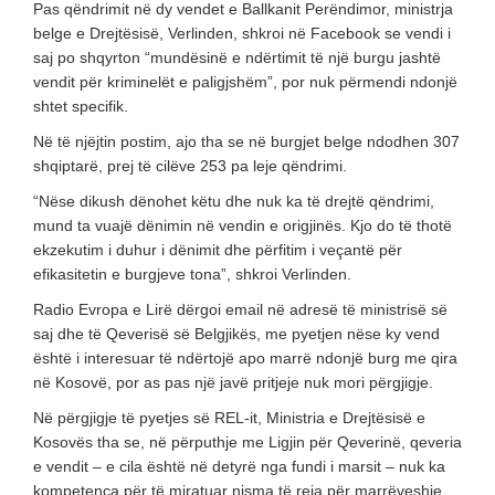
Pas qëndrimit në dy vendet e Ballkanit Perëndimor, ministrja
belge e Drejtësisë, Verlinden, shkroi në Facebook se vendi i
saj po shqyrton “mundësinë e ndërtimit të një burgu jashtë
vendit për kriminelët e paligjshëm”, por nuk përmendi ndonjë
shtet specifik.
Në të njëjtin postim, ajo tha se në burgjet belge ndodhen 307
shqiptarë, prej të cilëve 253 pa leje qëndrimi.
“Nëse dikush dënohet këtu dhe nuk ka të drejtë qëndrimi,
mund ta vuajë dënimin në vendin e origjinës. Kjo do të thotë
ekzekutim i duhur i dënimit dhe përfitim i veçantë për
efikasitetin e burgjeve tona”, shkroi Verlinden.
Radio Evropa e Lirë dërgoi email në adresë të ministrisë së
saj dhe të Qeverisë së Belgjikës, me pyetjen nëse ky vend
është i interesuar të ndërtojë apo marrë ndonjë burg me qira
në Kosovë, por as pas një javë pritjeje nuk mori përgjigje.
Në përgjigje të pyetjes së REL-it, Ministria e Drejtësisë e
Kosovës tha se, në përputhje me Ligjin për Qeverinë, qeveria
e vendit – e cila është në detyrë nga fundi i marsit – nuk ka
kompetenca për të miratuar nisma të reja për marrëveshje