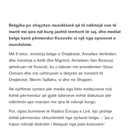
Belgjika po shqyrton mundësinë që të ndërtojë ose të
marrë me qira një burg jashtë territorit të saj, dhe mediat
belge kanë përmendur Kosovën si një nga opsionet e
mundshme.
Më 6 tetor, ministrja belge e Drejtësisë, Annelies Verlinden,
dhe ministrja e Azilit dhe Migrimit, Anneleen Van Bossuyt,
qëndruan në Kosovë, ku u takuan me presidenten Vjosa
Osmani dhe me ushtruesin e detyrës së ministrit të
Drejtësisë, Blerim Sallahu, si dhe në Shqipëri.
Në njoftimet zyrtare për media nga këto institucione nuk
është përmendur që gjatë takimeve është diskutuar për
ndërtimin apo marrjen me qira të ndonjë burgu.
Por, sipas burimeve të Radios Evropa e Lirë, kjo çështje
është përmendur shkurtimisht nga zyrtaret belge – “pa u
hapur ndonjë diskutim i detajuar nga pala kosovare”.