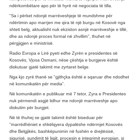
ndërkombëtare apo për të hyrë në negociata të tilla.
“Sa i përket ndonjë marrëveshjeje të mundshme për
ndërtimin apo marrjen me qira të një burgu në Kosovë nga
shteti belg, aktualisht nuk ekziston asnjë marrëveshje e tillë,
dhe as ndonjë proces formal në zhvillim”, thuhet në
përgjigjen e ministrisë.
Radio Evropa e Lirë pyeti edhe Zyrën e presidentes së
Kosovës, Vjosa Osmani, nëse çështja e burgjeve është
diskutuar gjatë takimit me zyrtaret belge.
Nga kjo zyrë thanë se “gjithçka është e sqaruar dhe ndodhet
në komunikatën për media”.
Në komunikatën e publikuar më 7 tetor, Zyra e Presidentes
nuk përmendi asgjë lidhur me ndonjë marrëveshje apo
diskutim për burgjet.
Në të thuhej se gjatë takimit është biseduar për
“marrëdhëniet e shkëlqyera dypalëshe ndërmjet Kosovës
dhe Belgjikës, bashkëpunimin në fushën e drejtësisë,
sigurisë, sundimit të ligjit, procesin e integrimit evropian, si