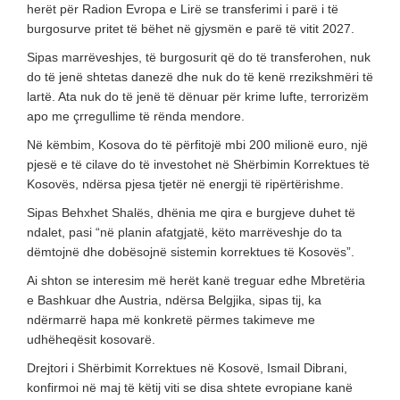
herët për Radion Evropa e Lirë se transferimi i parë i të
burgosurve pritet të bëhet në gjysmën e parë të vitit 2027.
Sipas marrëveshjes, të burgosurit që do të transferohen, nuk
do të jenë shtetas danezë dhe nuk do të kenë rrezikshmëri të
lartë. Ata nuk do të jenë të dënuar për krime lufte, terrorizëm
apo me çrregullime të rënda mendore.
Në këmbim, Kosova do të përfitojë mbi 200 milionë euro, një
pjesë e të cilave do të investohet në Shërbimin Korrektues të
Kosovës, ndërsa pjesa tjetër në energji të ripërtërishme.
Sipas Behxhet Shalës, dhënia me qira e burgjeve duhet të
ndalet, pasi “në planin afatgjatë, këto marrëveshje do ta
dëmtojnë dhe dobësojnë sistemin korrektues të Kosovës”.
Ai shton se interesim më herët kanë treguar edhe Mbretëria
e Bashkuar dhe Austria, ndërsa Belgjika, sipas tij, ka
ndërmarrë hapa më konkretë përmes takimeve me
udhëheqësit kosovarë.
Drejtori i Shërbimit Korrektues në Kosovë, Ismail Dibrani,
konfirmoi në maj të këtij viti se disa shtete evropiane kanë