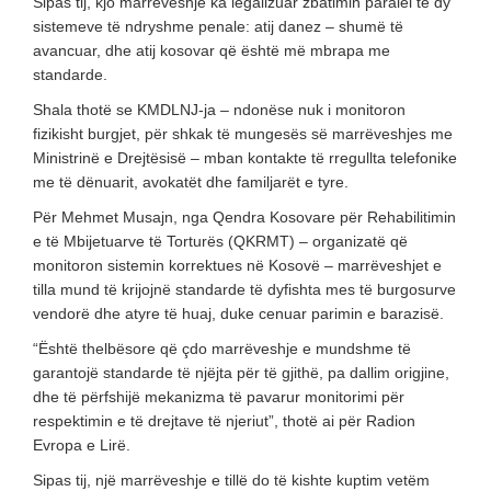
Sipas tij, kjo marrëveshje ka legalizuar zbatimin paralel të dy
sistemeve të ndryshme penale: atij danez – shumë të
avancuar, dhe atij kosovar që është më mbrapa me
standarde.
Shala thotë se KMDLNJ-ja – ndonëse nuk i monitoron
fizikisht burgjet, për shkak të mungesës së marrëveshjes me
Ministrinë e Drejtësisë – mban kontakte të rregullta telefonike
me të dënuarit, avokatët dhe familjarët e tyre.
Për Mehmet Musajn, nga Qendra Kosovare për Rehabilitimin
e të Mbijetuarve të Torturës (QKRMT) – organizatë që
monitoron sistemin korrektues në Kosovë – marrëveshjet e
tilla mund të krijojnë standarde të dyfishta mes të burgosurve
vendorë dhe atyre të huaj, duke cenuar parimin e barazisë.
“Është thelbësore që çdo marrëveshje e mundshme të
garantojë standarde të njëjta për të gjithë, pa dallim origjine,
dhe të përfshijë mekanizma të pavarur monitorimi për
respektimin e të drejtave të njeriut”, thotë ai për Radion
Evropa e Lirë.
Sipas tij, një marrëveshje e tillë do të kishte kuptim vetëm