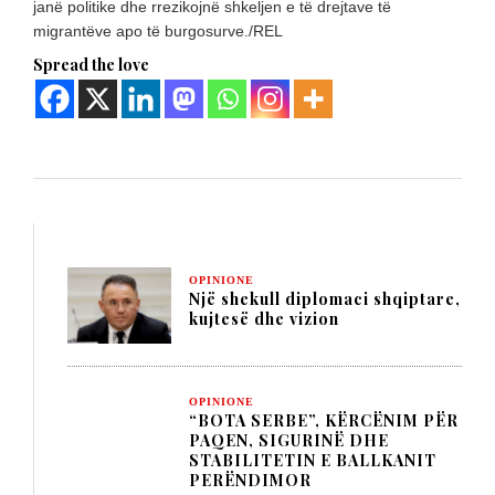
janë politike dhe rrezikojnë shkeljen e të drejtave të
migrantëve apo të burgosurve./REL
Spread the love
OPINIONE
Një shekull diplomaci shqiptare,
kujtesë dhe vizion
OPINIONE
“BOTA SERBE”, KËRCËNIM PËR
PAQEN, SIGURINË DHE
STABILITETIN E BALLKANIT
PERËNDIMOR