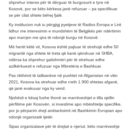
shprehur interes për të dërguar të burgosurit e tyre në
Kosovë, por se këto kërkesa janë refuzuar – pa specifikuar
se për cilat shtete bëhej fjalë.
Ky institucion nuk iu përgjigj pyetjeve të Radios Evropa e Lirë
lidhur me interesimin e mundshëm të Belgjikës për ndërtimin
apo marrjen me qira të ndonjë burgu në Kosovë.
Më herët këtë vit, Kosova është pajtuar të strehojë edhe 50
migrantë nga shtete të treta që kanë qëndruar në SHBA,
ndërsa ka shprehur gatishmëri për të strehuar edhe
azilkërkuesit e refuzuar nga Mbretëria e Bashkuar.
Pas rikthimit të talibanëve në pushtet në Afganistan në vitin
2021, Kosova ka strehuar edhe rreth 1.900 shtetas afganë,
që janë evakuuar nga ky vend.
Njohësit e kësaj fushe thonë se marrëveshjet e tilla sjellin
përfitime për Kosovën, si investime apo mbështetje specifike,
por jo përparim drejt anëtarësimit në Bashkimin Evropian apo
ndonjë organizatë tjetër.
Sipas organizatave për të drejtat e njeriut, këto marrëveshje