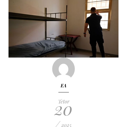
EA
20
Tetor
/
2025