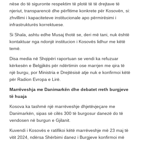
nëse do të siguronte respektim të plotë të të drejtave të
njeriut, transparencë dhe përfitime konkrete për Kosovën, si:
zhvillimi i kapaciteteve institucionale apo përmirësimi i
infrastrukturës korrektuese.
Si Shala, ashtu edhe Musaj thotë se, deri më tani, nuk është
kontaktuar nga ndonjë institucion i Kosovës lidhur me këtë
temë.
Disa media në Shqipëri raportuan se vendi ka refuzuar
kërkesën e Belgjikës për ndërtimin ose marrjen me qira të
një burgu, por Ministria e Drejtësisë atje nuk e konfirmoi këtë
për Radion Evropa e Lirë.
Marrëveshja me Danimarkën dhe debatet rreth burgjeve
të huaja
Kosova ka tashmë një marrëveshje dhjetëvjeçare me
Danimarkën, sipas së cilës 300 të burgosur danezë do të
vendosen në burgun e Gjilanit.
Kuvendi i Kosovës e ratifikoi këtë marrëveshje më 23 maj të
vitit 2024, ndërsa Shërbimi danez i Burgjeve konfirmoi më