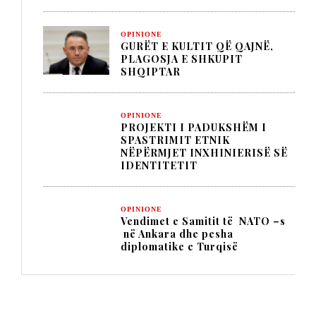
OPINIONE
GURËT E KULTIT QË QAJNË,
PLAGOSJA E SHKUPIT
SHQIPTAR
OPINIONE
PROJEKTI I PADUKSHËM I
SPASTRIMIT ETNIK
NËPËRMJET INXHINIERISË SË
IDENTITETIT
OPINIONE
Vendimet e Samitit të NATO –s
në Ankara dhe pesha
diplomatike e Turqisë
TITULLI