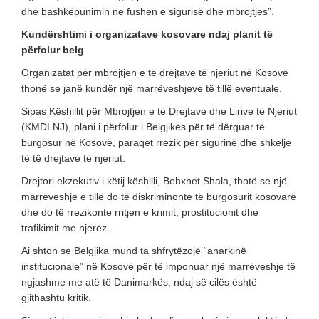
dhe bashkëpunimin në fushën e sigurisë dhe mbrojtjes”.
Kundërshtimi i organizatave kosovare ndaj planit të
përfolur belg
Organizatat për mbrojtjen e të drejtave të njeriut në Kosovë
thonë se janë kundër një marrëveshjeve të tillë eventuale.
Sipas Këshillit për Mbrojtjen e të Drejtave dhe Lirive të Njeriut
(KMDLNJ), plani i përfolur i Belgjikës për të dërguar të
burgosur në Kosovë, paraqet rrezik për sigurinë dhe shkelje
të të drejtave të njeriut.
Drejtori ekzekutiv i këtij këshilli, Behxhet Shala, thotë se një
marrëveshje e tillë do të diskriminonte të burgosurit kosovarë
dhe do të rrezikonte rritjen e krimit, prostitucionit dhe
trafikimit me njerëz.
Ai shton se Belgjika mund ta shfrytëzojë “anarkinë
institucionale” në Kosovë për të imponuar një marrëveshje të
ngjashme me atë të Danimarkës, ndaj së cilës është
gjithashtu kritik.