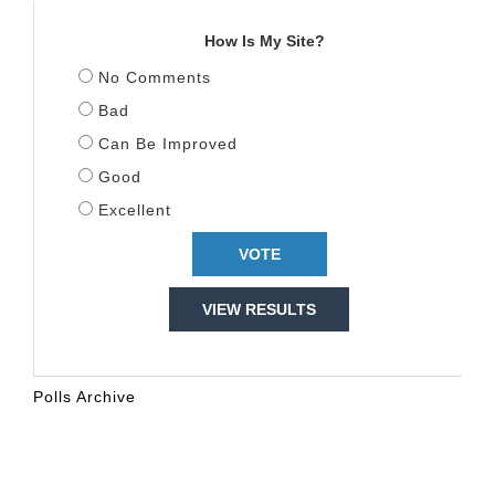
How Is My Site?
No Comments
Bad
Can Be Improved
Good
Excellent
VIEW RESULTS
Polls Archive
KALENDARI