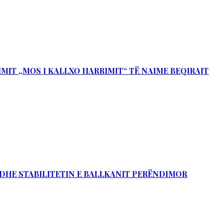
IMIT „MOS I KALLXO HARRIMIT“ TË NAIME BEQIRAJT
Ë DHE STABILITETIN E BALLKANIT PERËNDIMOR