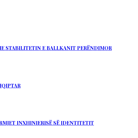
DHE STABILITETIN E BALLKANIT PERËNDIMOR
SHQIPTAR
RMJET INXHINIERISË SË IDENTITETIT