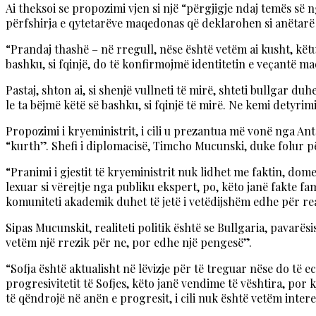
Ai theksoi se propozimi vjen si një “përgjigje ndaj temës së
përfshirja e qytetarëve maqedonas që deklarohen si anëtarë 
“Prandaj thashë – në rregull, nëse është vetëm ai kusht, këtu
bashku, si fqinjë, do të konfirmojmë identitetin e veçantë 
Pastaj, shton ai, si shenjë vullneti të mirë, shteti bullgar d
le ta bëjmë këtë së bashku, si fqinjë të mirë. Ne kemi detyrim
Propozimi i kryeministrit, i cili u prezantua më vonë nga A
“kurth”. Shefi i diplomacisë, Timcho Mucunski, duke folur pë
“Pranimi i gjestit të kryeministrit nuk lidhet me faktin, do
lexuar si vërejtje nga publiku ekspert, po, këto janë fakte 
komuniteti akademik duhet të jetë i vetëdijshëm edhe për reali
Sipas Mucunskit, realiteti politik është se Bullgaria, pavar
vetëm një rrezik për ne, por edhe një pengesë”.
“Sofja është aktualisht në lëvizje për të treguar nëse do të e
progresivitetit të Sofjes, këto janë vendime të vështira, por
të qëndrojë në anën e progresit, i cili nuk është vetëm inter