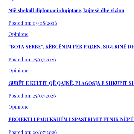
Një shekull diplomaci shqiptare, kujtesë dhe vizion
Posted on: 03/08/2026
Opinione
“BOTA SERBE”, KËRCËNIM PËR PAQEN, SIGURINË 
Posted on: 25/07/2026
Opinione
GURËT E KULTIT QË QAJNË, PLAGOSJA E SHKUPIT 
Posted on: 25/07/2026
Opinione
PROJEKTI I PADUKSHËM I SPASTRIMIT ETNIK NËPË
Posted on: 20/07/2026