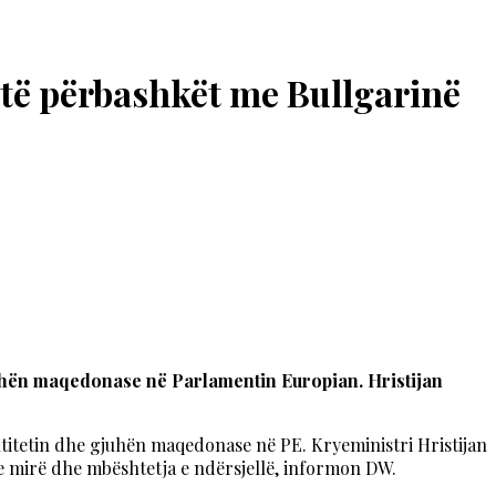
 të përbashkët me Bullgarinë
juhën maqedonase në Parlamentin Europian. Hristijan
titetin dhe gjuhën maqedonase në PE. Kryeministri Hristijan
ia e mirë dhe mbështetja e ndërsjellë, informon DW.