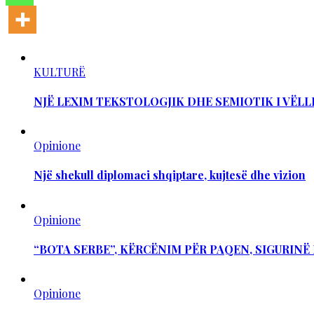
KULTURË
NJË LEXIM TEKSTOLOGJIK DHE SEMIOTIK I VËLL
Opinione
Një shekull diplomaci shqiptare, kujtesë dhe vizion
Opinione
“BOTA SERBE”, KËRCËNIM PËR PAQEN, SIGURIN
Opinione