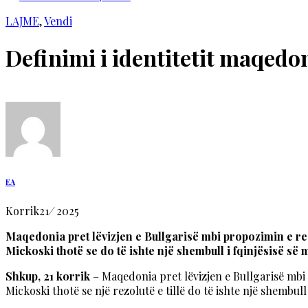
LAJME
,
Vendi
Definimi i identitetit maqedo
EA
Korrik
21
/
2025
Maqedonia pret lëvizjen e Bullgarisë mbi propozimin e re
Mickoski thotë se do të ishte një shembull i fqinjësisë së 
Shkup, 21 korrik
– Maqedonia pret lëvizjen e Bullgarisë mb
Mickoski thotë se një rezolutë e tillë do të ishte një shembu