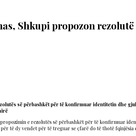
nas, Shkupi propozon rezolutë
zolutës së përbashkët për të konfirmuar identitetin dhe g
mirë
i propozimin e rezolutës së përbashkët për të konfirmuar iden
ll për të dy vendet për të treguar se çfarë do të thotë fqinjës