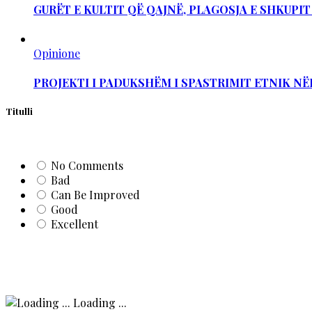
GURËT E KULTIT QË QAJNË, PLAGOSJA E SHKUPI
Opinione
PROJEKTI I PADUKSHËM I SPASTRIMIT ETNIK NË
Titulli
No Comments
Bad
Can Be Improved
Good
Excellent
Loading ...