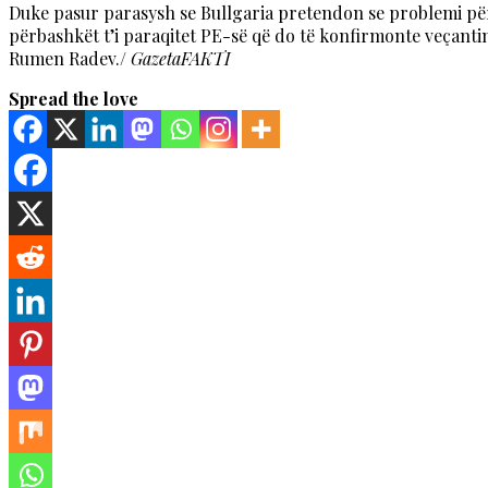
Duke pasur parasysh se Bullgaria pretendon se problemi për
përbashkët t’i paraqitet PE-së që do të konfirmonte veçantinë
Rumen Radev./
GazetaFAKTI
Spread the love