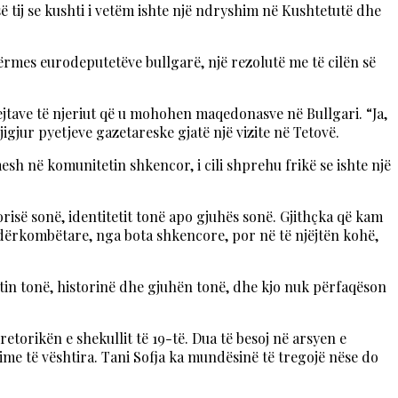
 tij se kushti i vetëm ishte një ndryshim në Kushtetutë dhe
përmes eurodeputetëve bullgarë, një rezolutë me të cilën së
drejtave të njeriut që u mohohen maqedonasve në Bullgari. “Ja,
jigjur pyetjeve gazetareske gjatë një vizite në Tetovë.
h në komunitetin shkencor, i cili shprehu frikë se ishte një
risë sonë, identitetit tonë apo gjuhës sonë. Gjithçka që kam
 ndërkombëtare, nga bota shkencore, por në të njëjtën kohë,
etin tonë, historinë dhe gjuhën tonë, dhe kjo nuk përfaqëson
retorikën e shekullit të 19-të. Dua të besoj në arsyen e
dime të vështira. Tani Sofja ka mundësinë të tregojë nëse do