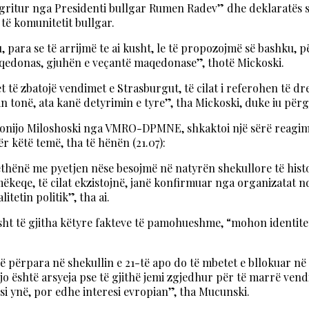
 ngritur nga Presidenti bullgar Rumen Radev” dhe deklaratës së
të komunitetit bullgar.
, para se të arrijmë te ai kusht, le të propozojmë së bashku, 
maqedonas, gjuhën e veçantë maqedonase”, thotë Mickoski.
uhet të zbatojë vendimet e Strasburgut, të cilat i referohen të 
in tonë, ata kanë detyrimin e tyre”, tha Mickoski, duke iu përg
ntonijo Miloshoski nga VMRO-DPMNE, shkaktoi një sërë reagimes
r këtë temë, tha të hënën (21.07):
methënë me pyetjen nëse besojmë në natyrën shekullore të histo
famëkeqe, të cilat ekzistojnë, janë konfirmuar nga organizatat
tetin politik”, tha ai.
ësisht të gjitha këtyre fakteve të pamohueshme, “mohon identit
cë përpara në shekullin e 21-të apo do të mbetet e bllokuar në 
 kjo është arsyeja pse të gjithë jemi zgjedhur për të marrë ven
esi ynë, por edhe interesi evropian”, tha Mucunski.