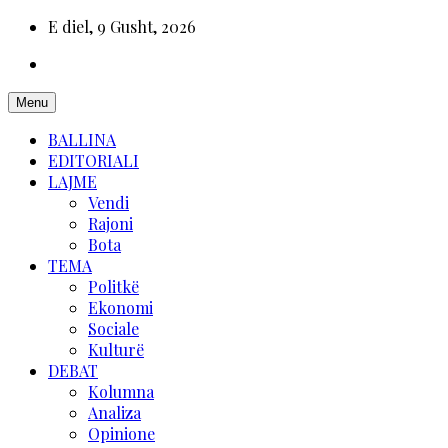
E diel, 9 Gusht, 2026
Menu
BALLINA
EDITORIALI
LAJME
Vendi
Rajoni
Bota
TEMA
Politkë
Ekonomi
Sociale
Kulturë
DEBAT
Kolumna
Analiza
Opinione