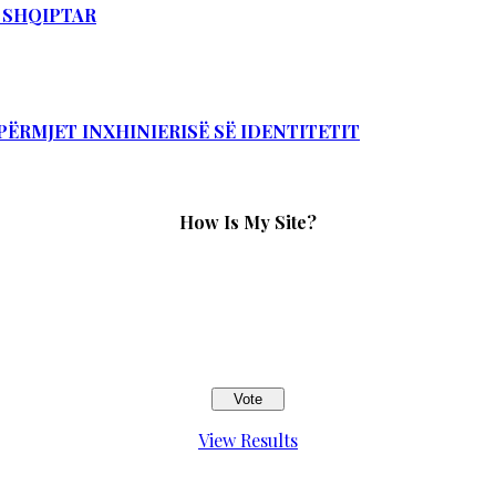
T SHQIPTAR
PËRMJET INXHINIERISË SË IDENTITETIT
How Is My Site?
View Results