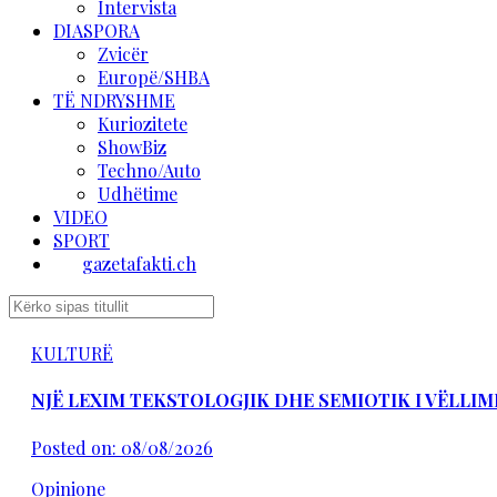
Intervista
DIASPORA
Zvicër
Europë/SHBA
TË NDRYSHME
Kuriozitete
ShowBiz
Techno/Auto
Udhëtime
VIDEO
SPORT
gazetafakti.ch
KULTURË
NJË LEXIM TEKSTOLOGJIK DHE SEMIOTIK I VËLLIM
Posted on: 08/08/2026
Opinione