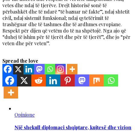
vetes dhe ndaj të tjerëve. Drejt historisë sonë të
përbashkët dhe të ndarë “të bazuar në fakte”, ndaj shtetit
civil, ndaj sistemit funksional; ndaj qytetërimit të
trashëguar dhe të tashmes dhe të ardhmes evropiane.
Respekt për dijen që vetëm do të na shpëtojë. Nga ajo që
“duhej të ishim për të tjerët dhe për të tjerët”, dhe jo “për
veten dhe për veten”.
Spread the love
Opinione
Një shekull diplomaci shqiptare, kujtesë dhe vizion