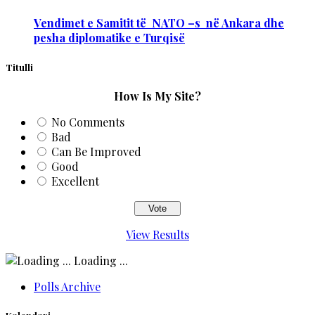
Vendimet e Samitit të NATO –s në Ankara dhe
pesha diplomatike e Turqisë
Titulli
How Is My Site?
No Comments
Bad
Can Be Improved
Good
Excellent
View Results
Loading ...
Polls Archive