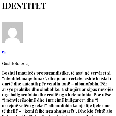
IDENTITET
EA
Gusht
06
/
2025
Boshti i matricës propagandistike, të asaj që serviret si
“identitet maqedonas”, dhe jo ai i vërtetë, është kristal i
qartë dhe autentik për vendin tonë – albanofobia. Për
arsye praktike dhe simbolike. E shoqëruar sipas nevojës
nga bullgarofobia dhe rrallë nga helenofobia. Por nëse
“i nënvlerësojmë dhe i urrejmë bullgarët”, dhe “i
urrejmë vetëm grekët”, albanofobia ka një fije tjetër më
të thellë – “kemi frikë nga shqiptarët”. Dhe kjo është ajo