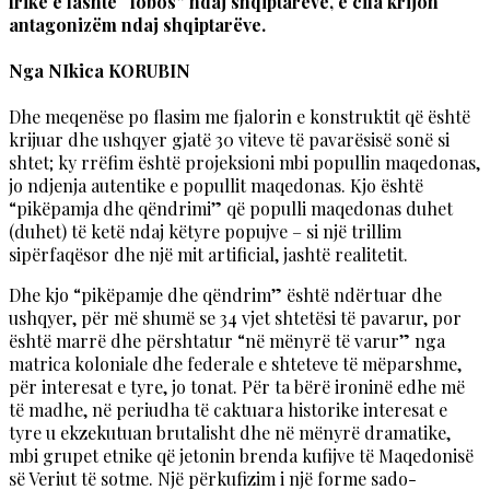
frikë e lashtë “fobos” ndaj shqiptarëve, e cila krijon
antagonizëm ndaj shqiptarëve.
Nga NIkica KORUBIN
Dhe meqenëse po flasim me fjalorin e konstruktit që është
krijuar dhe ushqyer gjatë 30 viteve të pavarësisë sonë si
shtet; ky rrëfim është projeksioni mbi popullin maqedonas,
jo ndjenja autentike e popullit maqedonas. Kjo është
“pikëpamja dhe qëndrimi” që populli maqedonas duhet
(duhet) të ketë ndaj këtyre popujve – si një trillim
sipërfaqësor dhe një mit artificial, jashtë realitetit.
Dhe kjo “pikëpamje dhe qëndrim” është ndërtuar dhe
ushqyer, për më shumë se 34 vjet shtetësi të pavarur, por
është marrë dhe përshtatur “në mënyrë të varur” nga
matrica koloniale dhe federale e shteteve të mëparshme,
për interesat e tyre, jo tonat. Për ta bërë ironinë edhe më
të madhe, në periudha të caktuara historike interesat e
tyre u ekzekutuan brutalisht dhe në mënyrë dramatike,
mbi grupet etnike që jetonin brenda kufijve të Maqedonisë
së Veriut të sotme. Një përkufizim i një forme sado-