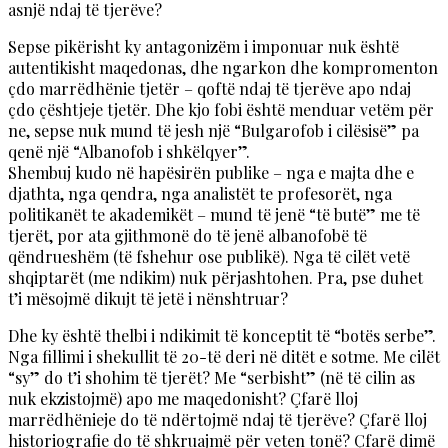
asnjë ndaj të tjerëve?
Sepse pikërisht ky antagonizëm i imponuar nuk është
autentikisht maqedonas, dhe ngarkon dhe kompromenton
çdo marrëdhënie tjetër – qoftë ndaj të tjerëve apo ndaj
çdo çështjeje tjetër. Dhe kjo fobi është menduar vetëm për
ne, sepse nuk mund të jesh një “Bulgarofob i cilësisë” pa
qenë një “Albanofob i shkëlqyer”.
Shembuj kudo në hapësirën publike – nga e majta dhe e
djathta, nga qendra, nga analistët te profesorët, nga
politikanët te akademikët – mund të jenë “të butë” me të
tjerët, por ata gjithmonë do të jenë albanofobë të
qëndrueshëm (të fshehur ose publikë). Nga të cilët vetë
shqiptarët (me ndikim) nuk përjashtohen. Pra, pse duhet
t’i mësojmë dikujt të jetë i nënshtruar?
Dhe ky është thelbi i ndikimit të konceptit të “botës serbe”.
Nga fillimi i shekullit të 20-të deri në ditët e sotme. Me cilët
“sy” do t’i shohim të tjerët? Me “serbisht” (në të cilin as
nuk ekzistojmë) apo me maqedonisht? Çfarë lloj
marrëdhënieje do të ndërtojmë ndaj të tjerëve? Çfarë lloj
historiografie do të shkruajmë për veten tonë? Çfarë dimë