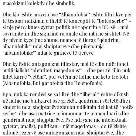
masokizmi kolektiv dhe simbolik.
Dhe kjo është arsyeja pse “Albanofobia” është filtri kyç për
të testuar ndikimin e thellë të konceptit të “botës serbe” –
si një përcaktues zyrtar politik në raportin e BE-së – mbi
sovranitetin dhe sigurinë rajonale dhe mbi ne si shtet. Në
dy nivele kyçe (me shumë nuanca të tjera): “qëndrimi
albanofobik” ndaj shqiptarëve dhe pikëpamja
“albanofobike” ndaj të gjithëve të tjerëve.
Dhe ky është antagonizmi fillestar, mbi të cilin ndërtohet
artificialisht “identiteti maqedonas” – dhe për të cilin nuk
flitet kurrë “vetëm”, por vetëm në lidhje me këto tre fobi
(Albanofobia, Bullgarofobia dhe Helenofobia).
Epo, nuk ka rëndësi se sa i lirë dhe “liberal” është dikush
në lidhje me bullgarët ose grekët, qëndrimi i vërtetë dhe i
sinqertë ndaj shqiptarëve zbulon ndikimin delikat të “botës
serbe” dhe asaj matrice të imponuar të të menduarit dhe
qëndrimit ndaj shqiptarëve. Pse ndryshe një intelektual,
qytetar, analist, politikan – një maqedonas – do të kishte
ndonjë rezervë ose antagonizëm ndaj shqiptarëve, dhe