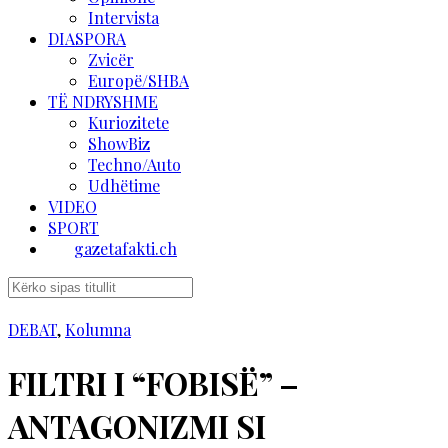
Intervista
DIASPORA
Zvicër
Europë/SHBA
TË NDRYSHME
Kuriozitete
ShowBiz
Techno/Auto
Udhëtime
VIDEO
SPORT
gazetafakti.ch
DEBAT
,
Kolumna
FILTRI I “FOBISË” –
ANTAGONIZMI SI