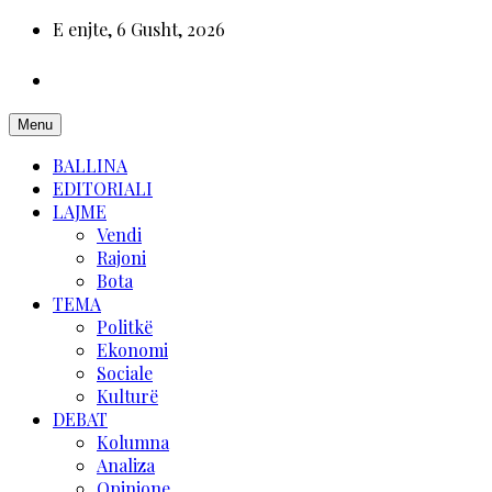
E enjte, 6 Gusht, 2026
Menu
BALLINA
EDITORIALI
LAJME
Vendi
Rajoni
Bota
TEMA
Politkë
Ekonomi
Sociale
Kulturë
DEBAT
Kolumna
Analiza
Opinione