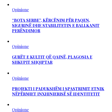
Opinione
“BOTA SERBE”, KËRCËNIM PËR PAQEN,
SIGURINË DHE STABILITETIN E BALLKANIT
PERËNDIMOR
Opinione
GURËT E KULTIT QË QAJNË, PLAGOSJA E
SHKUPIT SHQIPTAR
Opinione
PROJEKTI I PADUKSHËM I SPASTRIMIT ETNIK
NËPËRMJET INXHINIERISË SË IDENTITETIT
Opinione