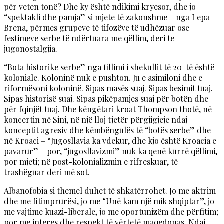
për veten tonë? Dhe ky është ndikimi kryesor, dhe jo
“spektakli dhe pamja” si mjete të zakonshme – nga Lepa
Brena, përmes grupeve të tifozëve të udhëzuar ose
festimeve serbe të ndërtuara me qëllim, deri te
jugonostalgjia.
“Bota historike serbe” nga fillimi i shekullit të 20-të është
koloniale. Koloninë nuk e pushton. Ju e asimiloni dhe e
riformësoni koloninë. Sipas masës suaj. Sipas besimit tuaj.
Sipas historisë suaj. Sipas pikëpamjes suaj për botën dhe
për fqinjët tuaj. Dhe këngëtari kroat Thompson thotë, në
koncertin në Sinj, në një lloj tjetër përgjigjeje ndaj
konceptit agresiv dhe këmbëngulës të “botës serbe” dhe
në Kroaci – “Jugosllavia ka vdekur, dhe kjo është Kroacia e
pavarur” – por, “jugosllavizmi” nuk ka qenë kurrë qëllimi,
por mjeti; në post-kolonializmin e rifreskuar, të
trashëguar deri më sot.
Albanofobia si themel duhet të shkatërrohet. Jo me aktrim
dhe me fitimprurësi, jo me “Unë kam një mik shqiptar”, jo
me vajtime kuazi-liberale, jo me oportunizëm dhe përfitim;
por me interes dhe respekt të vërtetë maqedonas. Ndaj