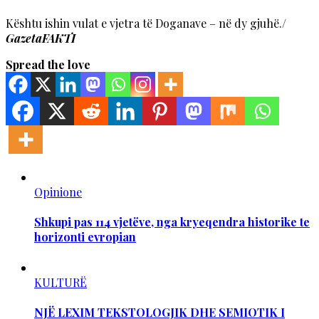
Kështu ishin vulat e vjetra të Doganave – në dy gjuhë./
GazetaFAKTI
Spread the love
Opinione
Shkupi pas 114 vjetëve, nga kryeqendra historike te
horizonti evropian
KULTURË
NJË LEXIM TEKSTOLOGJIK DHE SEMIOTIK I