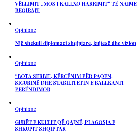
VËLLIMIT „MOS I KALLXO HARRIMIT“ TË NAIME
BEQIRAJT
Opinione
Një shekull diplomaci shqiptare, kujtesë dhe vizion
Opinione
“BOTA SERBE”, KËRCËNIM PËR PAQEN,
SIGURINË DHE STABILITETIN E BALLKANIT
PERËNDIMOR
Opinione
GURËT E KULTIT QË QAJNË, PLAGOSJA E
SHKUPIT SHQIPTAR