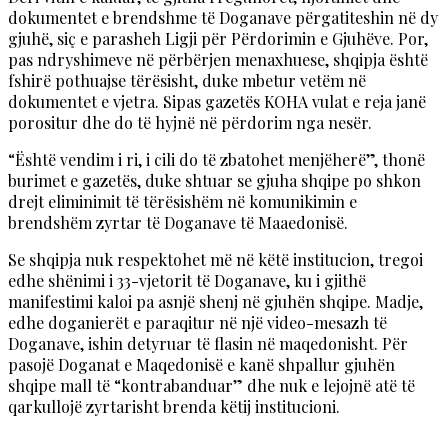
dokumentet e brendshme të Doganave përgatiteshin në dy
gjuhë, siç e parasheh Ligji për Përdorimin e Gjuhëve. Por,
pas ndryshimeve në përbërjen menaxhuese, shqipja është
fshirë pothuajse tërësisht, duke mbetur vetëm në
dokumentet e vjetra. Sipas gazetës KOHA vulat e reja janë
porositur dhe do të hyjnë në përdorim nga nesër.
“Është vendim i ri, i cili do të zbatohet menjëherë”, thonë
burimet e gazetës, duke shtuar se gjuha shqipe po shkon
drejt eliminimit të tërësishëm në komunikimin e
brendshëm zyrtar të Doganave të Maaedonisë.
Se shqipja nuk respektohet më në këtë institucion, tregoi
edhe shënimi i 33-vjetorit të Doganave, ku i gjithë
manifestimi kaloi pa asnjë shenj në gjuhën shqipe. Madje,
edhe doganierët e paraqitur në një video-mesazh të
Doganave, ishin detyruar të flasin në maqedonisht. Për
pasojë Doganat e Maqedonisë e kanë shpallur gjuhën
shqipe mall të “kontrabanduar” dhe nuk e lejojnë atë të
qarkullojë zyrtarisht brenda këtij institucioni.