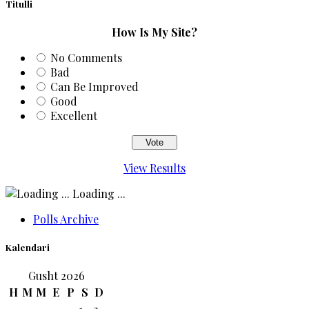
Titulli
How Is My Site?
No Comments
Bad
Can Be Improved
Good
Excellent
View Results
Loading ...
Polls Archive
Kalendari
Gusht 2026
H
M
M
E
P
S
D