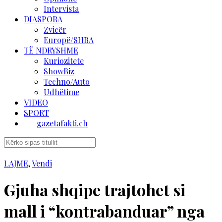
Intervista
DIASPORA
Zvicër
Europë/SHBA
TË NDRYSHME
Kuriozitete
ShowBiz
Techno/Auto
Udhëtime
VIDEO
SPORT
gazetafakti.ch
LAJME
,
Vendi
Gjuha shqipe trajtohet si
mall i “kontrabanduar” nga