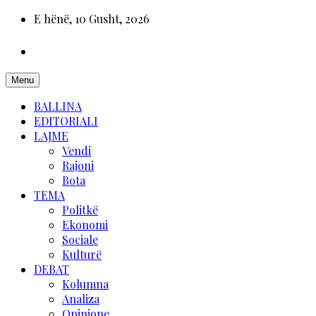
E hënë, 10 Gusht, 2026
Menu
BALLINA
EDITORIALI
LAJME
Vendi
Rajoni
Bota
TEMA
Politkë
Ekonomi
Sociale
Kulturë
DEBAT
Kolumna
Analiza
Opinione