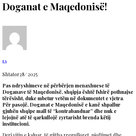
Doganat e Maqedonisë!
EA
Shtator
28
/
2025
Pas ndryshimeve në përbërjen menaxhuese të
Doganave të Maqedonisë, shqipja është fshirë pothuajse
tërësisht, duke mbetur vetëm në dokumentet e vjetra
.
Për pasojë, Doganat e Maqedonisë e kanë shpallur
gjuhën shqipe mall të “kontrabanduar” dhe nuk e
lejojnë atë të qarkullojë zyrtarisht brenda këtij
institucioni.
Deri vitin e kaluar, të gjitha rregulloret, njoftimet dhe