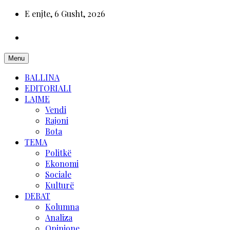
E enjte, 6 Gusht, 2026
Menu
BALLINA
EDITORIALI
LAJME
Vendi
Rajoni
Bota
TEMA
Politkë
Ekonomi
Sociale
Kulturë
DEBAT
Kolumna
Analiza
Opinione