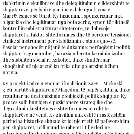
rishkrimin e ekuilibrave dhe delegjitimimin e lidershipit të
shqiptarëve, përfshirë partinë e dalë nga fryma e
Marrëveshjes së Ohrit. Ky fuzionim, i sponzorizuar nga
oligarkia dhe legjitimuar nga bota serbe, synon të rikthejë
kontrollin mbi strukturat shtetërore, të dobësojë
shqiptarët si faktor shtetformues dhe të përdorë tensionet
etnike si instrument për stabilizimin e status quo-së.
Pasojat për shoqërinë janë të dukshme: përfaqësimi politik
shqiptar fragmentohet, barazia ndëretnike minimizohet
dhe stabiliteti social rrezikohet, duke shndërruar
shoqërinë në një arenë ku frika dhe polarizimi bëhen
norma.
Ky projekt i mirë menduar i koalicionit Zaev – Mickoski
gjeti partitë shqiptare në Maqedoni të papërgatitura, duke
rezultuar në deatomizimin e subjektit politik shqiptar. Ky
proces solli humbjen e pozicioneve strategjike dhe
degradimin kushtetues e shtetformues të rolit të
shqiptarëve në vend. Ky zhvillim nuk është i rastësishëm;
periudha historike aktuale krijoi një rreth të pafavorshëm
për shqiptarët, i cili mund të mbetet i tillë deri në
ndryshime dhe konfiguracione ndërkombëtare. Vetëm një