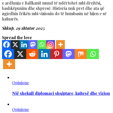
e ardhmja e Ballkanit mund të ndërtohet mbi drejtësi,
bashkëpunim dhe shpresë. Historia nuk pret dhe ata që
zgjedhin frikën mbi vizionin do të humbasin në hijen e së
kaluarës.
Shkup, 29 shtator 2025
Spread the love
Opinione
Një shekull diplomaci shqiptare, kujtesë dhe vizion
Opinione