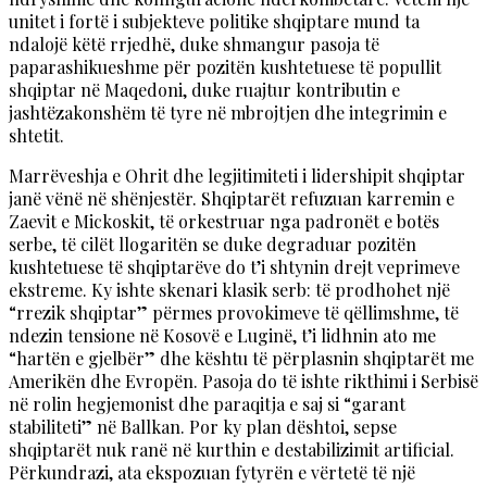
unitet i fortë i subjekteve politike shqiptare mund ta
ndalojë këtë rrjedhë, duke shmangur pasoja të
paparashikueshme për pozitën kushtetuese të popullit
shqiptar në Maqedoni, duke ruajtur kontributin e
jashtëzakonshëm të tyre në mbrojtjen dhe integrimin e
shtetit.
Marrëveshja e Ohrit dhe legjitimiteti i lidershipit shqiptar
janë vënë në shënjestër. Shqiptarët refuzuan karremin e
Zaevit e Mickoskit, të orkestruar nga padronët e botës
serbe, të cilët llogaritën se duke degraduar pozitën
kushtetuese të shqiptarëve do t’i shtynin drejt veprimeve
ekstreme. Ky ishte skenari klasik serb: të prodhohet një
“rrezik shqiptar” përmes provokimeve të qëllimshme, të
ndezin tensione në Kosovë e Luginë, t’i lidhnin ato me
“hartën e gjelbër” dhe kështu të përplasnin shqiptarët me
Amerikën dhe Evropën. Pasoja do të ishte rikthimi i Serbisë
në rolin hegjemonist dhe paraqitja e saj si “garant
stabiliteti” në Ballkan. Por ky plan dështoi, sepse
shqiptarët nuk ranë në kurthin e destabilizimit artificial.
Përkundrazi, ata ekspozuan fytyrën e vërtetë të një