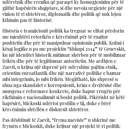
ndëretnik dhe rreziku që paraqet ky homogjenizim për të
gjithë hapësirën shqiptare, si dhe nevoja urgjente për një
vizion të ri shtetëror, diplomatik dhe politik që nuk lejon
kthimin pas të historisë.
Historia e tranzicionit politik ka treguar se elitat përdorin
me mjeshtëri retorikën e kërcënimit për të ruajtur
pushtetin dhe për të manipuluar opinionin publik. Kulmi i
kësaj logjike u pa me projektin “Shkupi 2014” të Gruevskit,
ku një identitet historik mitizuar shërbeu për të mobilizuar
frikën dhe për të legjitimuar autoritetin. Me ardhjen e
Zaevit, u krijua një shpresë për ndryshim: pajtim etnik,
orientim euroatlantik dhe një narrativë politike e bazuar
mbi integrimin, jo mbi frikën. Megjithatë, kjo shpresë u
shua nga skandalet e korrupsionit, kriza e drejtësisë dhe
mungesa e reformave konkrete, duke hapur rrugën për
rikthimin e nacionalizmit si bosht politik. Pikërisht në këtë
hapësirë, Mickoski ndërtoi profilin e tij, duke e bërë
kërcënimin shtyllën e diskursit shtetëror.
Pas dështimit të Zaevit, “fryma zaeviste” u shkrinë me
frymën e Mickoskit, duke krijuar një projekt të ri politik: