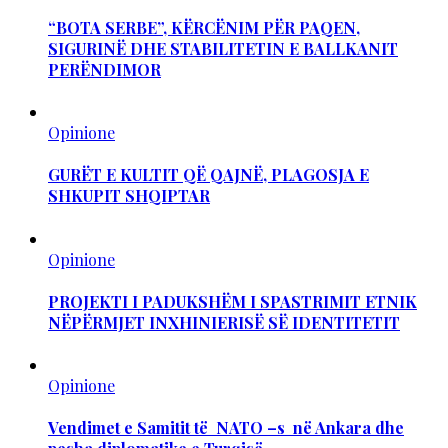
“BOTA SERBE”, KËRCËNIM PËR PAQEN,
SIGURINË DHE STABILITETIN E BALLKANIT
PERËNDIMOR
Opinione
GURËT E KULTIT QË QAJNË, PLAGOSJA E
SHKUPIT SHQIPTAR
Opinione
PROJEKTI I PADUKSHËM I SPASTRIMIT ETNIK
NËPËRMJET INXHINIERISË SË IDENTITETIT
Opinione
Vendimet e Samitit të NATO –s në Ankara dhe