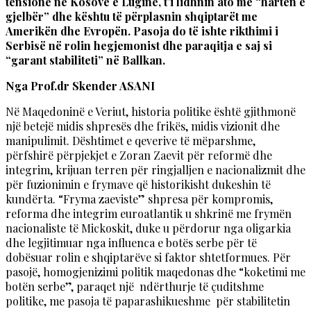
tensione në Kosovë e Luginë, t’i lidhnin ato me “hartën e
gjelbër” dhe kështu të përplasnin shqiptarët me
Amerikën dhe Evropën. Pasoja do të ishte rikthimi i
Serbisë në rolin hegjemonist dhe paraqitja e saj si
“garant stabiliteti” në Ballkan.
Nga Prof.dr Skender ASANI
Në Maqedoninë e Veriut, historia politike është gjithmonë
një betejë midis shpresës dhe frikës, midis vizionit dhe
manipulimit. Dështimet e qeverive të mëparshme,
përfshirë përpjekjet e Zoran Zaevit për reformë dhe
integrim, krijuan terren për ringjalljen e nacionalizmit dhe
për fuzionimin e frymave që historikisht dukeshin të
kundërta. “Fryma zaeviste” shpresa për kompromis,
reforma dhe integrim euroatlantik u shkrinë me frymën
nacionaliste të Mickoskit, duke u përdorur nga oligarkia
dhe legjitimuar nga influenca e botës serbe për të
dobësuar rolin e shqiptarëve si faktor shtetformues. Për
pasojë, homogjenizimi politik maqedonas dhe “koketimi me
botën serbe”, paraqet një ndërthurje të çuditshme
politike, me pasoja të paparashikueshme për stabilitetin