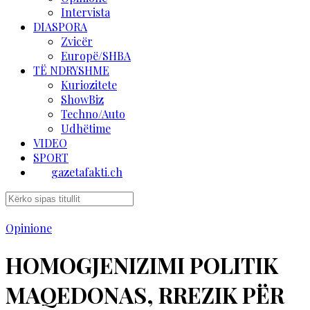
Intervista
DIASPORA
Zvicër
Europë/SHBA
TË NDRYSHME
Kuriozitete
ShowBiz
Techno/Auto
Udhëtime
VIDEO
SPORT
gazetafakti.ch
Opinione
HOMOGJENIZIMI POLITIK
MAQEDONAS, RREZIK PËR