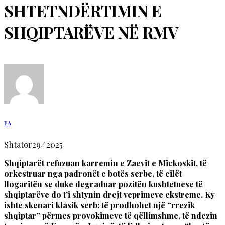
SHTETNDËRTIMIN E
SHQIPTARËVE NË RMV
EA
Shtator
29
/
2025
Shqiptarët refuzuan karremin e Zaevit e Mickoskit, të
orkestruar nga padronët e botës serbe, të cilët
llogaritën se duke degraduar pozitën kushtetuese të
shqiptarëve do t’i shtynin drejt veprimeve ekstreme. Ky
ishte skenari klasik serb: të prodhohet një “rrezik
shqiptar” përmes provokimeve të qëllimshme, të ndezin