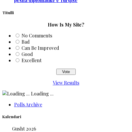
pesha diplomatike e Turqisë
Titulli
How Is My Site?
No Comments
Bad
Can Be Improved
Good
Excellent
View Results
Loading ...
Polls Archive
Kalendari
Gusht 2026