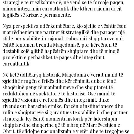
strategjie të rrezikshme që, në vend se të forcojë paqen,
minon integrimin euroatlantik dhe kthen rajonin drejt
logjikës së krizave permanente.
Nga perspektiva ndërkombëtare, kjo sjellje e vështirëson
marrëdhënien me partnerët strategjikë dhe paraqet një
sfidë për stabilitetin rajonal. Dobësimi i shqiptarëve nuk
është fenomen brenda Maqedonisë, por kërcënon të
destabilizojë gjithë hapësirën shqiptare dhe të minojë
projektin e përbashkët të paqes dhe integrimit
euroatlantik.
Në këtë udhëkryq historik, Maqedonia e Veriut mund të
zgjedhë rrugën e frikës dhe kërcënimit, duke e lënë
shoqërinë peng të manipulimeve dhe shqiptarët të
reduktohen në spektatorë të historisë. Ose mund të
zgjedhë vizionin e reformës dhe integrimit, duke
rivendosur barazinë etnike, forcën e institucioneve dhe
rolin e shqiptarëve si garantues të stabilitetit dhe partner
strategjik. Ky është momenti historik për lidershipin
shqiptar dhe shoqërinë që të mbrojnë Marrëveshjen e
Ohrit, të sfidojnë nacionalizmin e vjetër dhe të tregojnë se