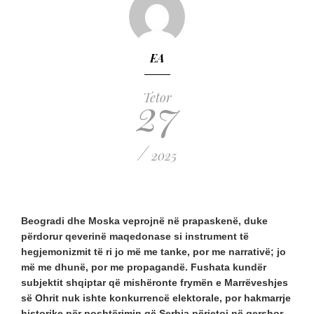
EA
27
Tetor
/
2025
Beogradi dhe Moska veprojnë në prapaskenë, duke
përdorur qeverinë maqedonase si instrument të
hegjemonizmit të ri jo më me tanke, por me narrativë; jo
më me dhunë, por me propagandë. Fushata kundër
subjektit shqiptar që mishëronte frymën e Marrëveshjes
së Ohrit nuk ishte konkurrencë elektorale, por hakmarrje
historike për poshtërimin që Serbia përjetoi në qershor