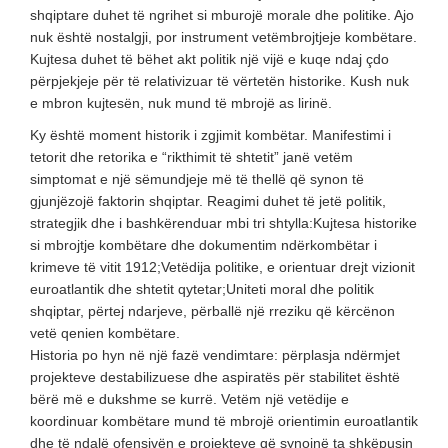
shqiptare duhet të ngrihet si mburojë morale dhe politike. Ajo
nuk është nostalgji, por instrument vetëmbrojtjeje kombëtare.
Kujtesa duhet të bëhet akt politik një vijë e kuqe ndaj çdo
përpjekjeje për të relativizuar të vërtetën historike. Kush nuk
e mbron kujtesën, nuk mund të mbrojë as lirinë.
Ky është moment historik i zgjimit kombëtar. Manifestimi i
tetorit dhe retorika e “rikthimit të shtetit” janë vetëm
simptomat e një sëmundjeje më të thellë që synon të
gjunjëzojë faktorin shqiptar. Reagimi duhet të jetë politik,
strategjik dhe i bashkërenduar mbi tri shtylla:Kujtesa historike
si mbrojtje kombëtare dhe dokumentim ndërkombëtar i
krimeve të vitit 1912;Vetëdija politike, e orientuar drejt vizionit
euroatlantik dhe shtetit qytetar;Uniteti moral dhe politik
shqiptar, përtej ndarjeve, përballë një rreziku që kërcënon
vetë qenien kombëtare.
Historia po hyn në një fazë vendimtare: përplasja ndërmjet
projekteve destabilizuese dhe aspiratës për stabilitet është
bërë më e dukshme se kurrë. Vetëm një vetëdije e
koordinuar kombëtare mund të mbrojë orientimin euroatlantik
dhe të ndalë ofensivën e projekteve që synojnë ta shkëpusin