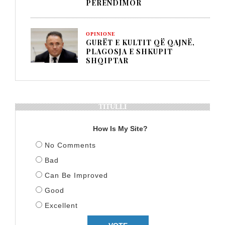
PERËNDIMOR
OPINIONE
GURËT E KULTIT QË QAJNË,
PLAGOSJA E SHKUPIT
SHQIPTAR
TITULLI
How Is My Site?
No Comments
Bad
Can Be Improved
Good
Excellent