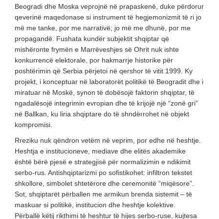
Beogradi dhe Moska veprojnë në prapaskenë, duke përdorur
qeverinë maqedonase si instrument të hegjemonizmit të ri jo
më me tanke, por me narrativë; jo më me dhunë, por me
propagandë. Fushata kundër subjektit shqiptar që
mishëronte frymën e Marrëveshjes së Ohrit nuk ishte
konkurrencë elektorale, por hakmarrje historike për
poshtërimin që Serbia përjetoi në qershor të vitit 1999. Ky
projekt, i konceptuar në laboratorët politikë të Beogradit dhe i
miratuar në Moskë, synon të dobësojë faktorin shqiptar, të
ngadalësojë integrimin evropian dhe të krijojë një “zonë gri”
në Ballkan, ku liria shqiptare do të shndërrohet në objekt
kompromisi.
Rreziku nuk qëndron vetëm në veprim, por edhe në heshtje.
Heshtja e institucioneve, mediave dhe elitës akademike
është bërë pjesë e strategjisë për normalizimin e ndikimit
serbo-rus. Antishqiptarizmi po sofistikohet: infiltron tekstet
shkollore, simbolet shtetërore dhe ceremonitë “miqësore”.
Sot, shqiptarët përballen me armikun brenda sistemit – të
maskuar si politikë, institucion dhe heshtje kolektive.
Përballë këtij rikthimi të heshtur të hijes serbo-ruse, kujtesa