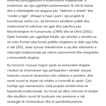
Retorika parazgjedhore e kryeministrit maqedonas, e
evidentuar që nga zgjedhjet parlamentare të vitit të kaluar
dhe e mbështjellë me slogane për “rikthimin e shtetit” dhe
“rendin e ligjit”, shfaqet si hapi i parë i një projekti të
koordinuar serbo-rus, që kërcënon ekuilibrin politik dhe
institucional të ndërtuar me gjak dhe sakrifica pas
Marrëveshjeve të Kumanovës (1999) dhe të Ohrit (2001).
Gjatë fushatës për zgjedhjet lokale, kjo retorikë u shndërrua
në sulm frontal ndaj forcës politike shqiptare të dalë nga lufta
e vitit 2001, duke synuar shkatërrimin e saj dhe eliminimin e
mburojës institucionale që mbron autonominë dhe integritetin
e komunitetit shqiptar.
Ky horizont i trazuar tregon qartë se komuniteti shqiptar
rrezikon të zhvendoset nga përfaqësimi i vërtetë; kauzat
historike mund të dorëzohen nën ndikimin e jashtëm; dhe
vendi mund të zhytet në orbitën e kontrollit të vjetër. Çdo
heshtje apo nënvlerësim i këtij projekti shndërrohet në
katastrofë institucionale, ku forcat që dikur mbronin të drejtat
dhe ekuilibrin mund të fundosën nën presionin e një
strategjie të mirëstudiuar dhe të pandëshkueshme.