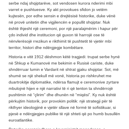
serbe ndaj shqiptarëve, sot vendosen kurora nderimi mbi
varret e pushtuesve. Ky akt provokues sfidon jo vetëm
kujtesën, por edhe sensin e drejtësisë historike, duke vënë
në provë unitetin dhe vigjilencën e popullit shqiptar. Nuk
është thjesht një ceremoni, por një paralajmërim i hapur për
çdo individ dhe institucion që guxon të harrojë ose të
nënvlerësojë rrezikun e rikthimit të pushtetit të vjetër mbi
territor, histori dhe ndërgjegje kombëtare.
Historia e vitit 1912 dëshmon këtë tragjedi: trupat serbe hynë
në Shkup e Kumanovë me bekimin e Rusisë cariste, duke
shndërruar lumin e Vardarit në shtrat gjaku shqiptar. Sot, më
shumë se një shekull më vonë, historia po rishkruhet me
duartrokitje diplomatike, ndërsa flamujt e ceremonive zyrtare
mbulojnë hijen e një narrativi të ri që tenton ta shndërrojë
pushtimin në “çlirim” dhe dhunën në “miqësi”. Ky nuk është
përkujtim historik, por provokim politik: një strategji për të
rikthyer ideologjinë e vjetër sllave në formë të sofistikuar, si
pjesë e ndërgjegjes publike të një shteti që po humb busullën
euroatlantike.