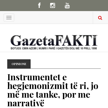
Menu
OPINIONE
Instrumentеt е
hegjemonizmit të ri, jo
më me tanke, por me
narrativë