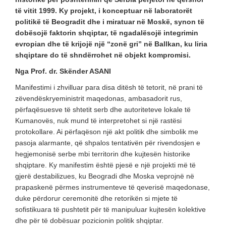
të vitit 1999. Ky projekt, i konceptuar në laboratorët
politikë të Beogradit dhe i miratuar në Moskë, synon të
dobësojë faktorin shqiptar, të ngadalësojë integrimin
evropian dhe të krijojë një “zonë gri” në Ballkan, ku liria
shqiptare do të shndërrohet në objekt kompromisi.
Nga Prof. dr. Skënder ASANI
Manifestimi i zhvilluar para disa ditësh të tetorit, në prani të
zëvendëskryeministrit maqedonas, ambasadorit rus,
përfaqësuesve të shtetit serb dhe autoriteteve lokale të
Kumanovës, nuk mund të interpretohet si një rastësi
protokollare. Ai përfaqëson një akt politik dhe simbolik me
pasoja alarmante, që shpalos tentativën për rivendosjen e
hegjemonisë serbe mbi territorin dhe kujtesën historike
shqiptare. Ky manifestim është pjesë e një projekti më të
gjerë destabilizues, ku Beogradi dhe Moska veprojnë në
prapaskenë përmes instrumenteve të qeverisë maqedonase,
duke përdorur ceremonitë dhe retorikën si mjete të
sofistikuara të pushtetit për të manipuluar kujtesën kolektive
dhe për të dobësuar pozicionin politik shqiptar.