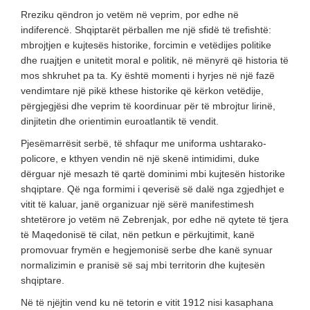
Rreziku qëndron jo vetëm në veprim, por edhe në
indiferencë. Shqiptarët përballen me një sfidë të trefishtë:
mbrojtjen e kujtesës historike, forcimin e vetëdijes politike
dhe ruajtjen e unitetit moral e politik, në mënyrë që historia të
mos shkruhet pa ta. Ky është momenti i hyrjes në një fazë
vendimtare një pikë kthese historike që kërkon vetëdije,
përgjegjësi dhe veprim të koordinuar për të mbrojtur lirinë,
dinjitetin dhe orientimin euroatlantik të vendit.
Pjesëmarrësit serbë, të shfaqur me uniforma ushtarako-
policore, e kthyen vendin në një skenë intimidimi, duke
dërguar një mesazh të qartë dominimi mbi kujtesën historike
shqiptare. Që nga formimi i qeverisë së dalë nga zgjedhjet e
vitit të kaluar, janë organizuar një sërë manifestimesh
shtetërore jo vetëm në Zebrenjak, por edhe në qytete të tjera
të Maqedonisë të cilat, nën petkun e përkujtimit, kanë
promovuar frymën e hegjemonisë serbe dhe kanë synuar
normalizimin e pranisë së saj mbi territorin dhe kujtesën
shqiptare.
Në të njëjtin vend ku në tetorin e vitit 1912 nisi kasaphana