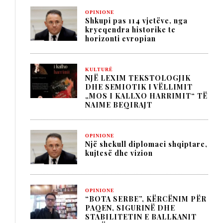
OPINIONE
Shkupi pas 114 vjetëve, nga
kryeqendra historike te
horizonti evropian
KULTURË
NJË LEXIM TEKSTOLOGJIK
DHE SEMIOTIK I VËLLIMIT
„MOS I KALLXO HARRIMIT“ TË
NAIME BEQIRAJT
OPINIONE
Një shekull diplomaci shqiptare,
kujtesë dhe vizion
OPINIONE
“BOTA SERBE”, KËRCËNIM PËR
PAQEN, SIGURINË DHE
STABILITETIN E BALLKANIT