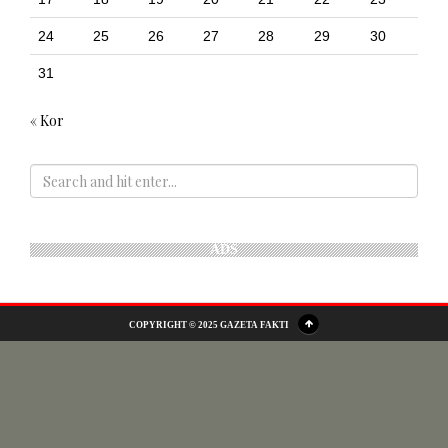
24
25
26
27
28
29
30
31
« Kor
ADS
COPYRIGHT © 2025 GAZETA FAKTI