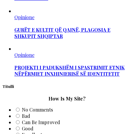
Opinione
GURËT E KULTIT QË QAJNË, PLAGOSJA E
SHKUPIT SHQIPTAR
Opinione
PROJEKTI I PADUKSHËM I SPASTRIMIT ETNIK
NËPËRMJET INXHINIERISË SË IDENTITETIT
Titulli
How Is My Site?
No Comments
Bad
Can Be Improved
Good