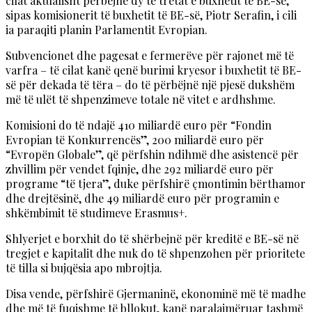
cilat aktualisht përbëjnë dy të tretat e buxhetit të BE-së,
sipas komisionerit të buxhetit të BE-së, Piotr Serafin, i cili
ia paraqiti planin Parlamentit Evropian.
Subvencionet dhe pagesat e fermerëve për rajonet më të
varfra – të cilat kanë qenë burimi kryesor i buxhetit të BE-
së për dekada të tëra – do të përbëjnë një pjesë dukshëm
më të ulët të shpenzimeve totale në vitet e ardhshme.
Komisioni do të ndajë 410 miliardë euro për “Fondin
Evropian të Konkurrencës”, 200 miliardë euro për
“Evropën Globale”, që përfshin ndihmë dhe asistencë për
zhvillim për vendet fqinje, dhe 292 miliardë euro për
programe “të tjera”, duke përfshirë çmontimin bërthamor
dhe drejtësinë, dhe 49 miliardë euro për programin e
shkëmbimit të studimeve Erasmus+.
Shlyerjet e borxhit do të shërbejnë për kreditë e BE-së në
tregjet e kapitalit dhe nuk do të shpenzohen për prioritete
të tilla si bujqësia apo mbrojtja.
Disa vende, përfshirë Gjermaninë, ekonominë më të madhe
dhe më të fuqishme të bllokut, kanë paralajmëruar tashmë