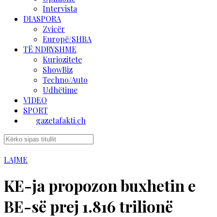
Intervista
DIASPORA
Zvicër
Europë/SHBA
TË NDRYSHME
Kuriozitete
ShowBiz
Techno/Auto
Udhëtime
VIDEO
SPORT
gazetafakti.ch
LAJME
KE-ja propozon buxhetin e
BE-së prej 1.816 trilionë