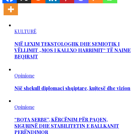
KULTURË
NJË LEXIM TEKSTOLOGJIK DHE SEMIOTIK I
VËLLIMIT „MOS I KALLXO HARRIMIT“ TË NAIME
BEQIRAJT
Opinione
Një shekull diplomaci shqiptare, kujtesë dhe vizion
Opinione
“BOTA SERBE”, KËRCËNIM PËR PAQEN,
SIGURINË DHE STABILITETIN E BALLKANIT
PERËNDIMOR