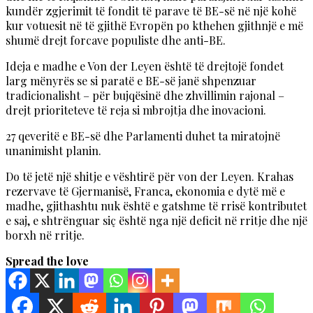
kundër zgjerimit të fondit të parave të BE-së në një kohë
kur votuesit në të gjithë Evropën po kthehen gjithnjë e më
shumë drejt forcave populiste dhe anti-BE.
Ideja e madhe e Von der Leyen është të drejtojë fondet
larg mënyrës se si paratë e BE-së janë shpenzuar
tradicionalisht – për bujqësinë dhe zhvillimin rajonal –
drejt prioriteteve të reja si mbrojtja dhe inovacioni.
27 qeveritë e BE-së dhe Parlamenti duhet ta miratojnë
unanimisht planin.
Do të jetë një shitje e vështirë për von der Leyen. Krahas
rezervave të Gjermanisë, Franca, ekonomia e dytë më e
madhe, gjithashtu nuk është e gatshme të rrisë kontributet
e saj, e shtrënguar siç është nga një deficit në rritje dhe një
borxh në rritje.
Spread the love