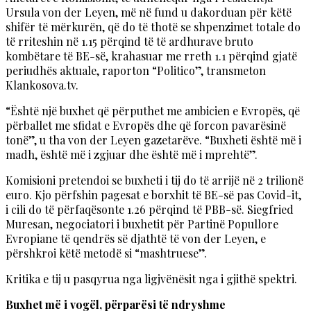
Ursula von der Leyen, më në fund u dakorduan për këtë
shifër të mërkurën, që do të thotë se shpenzimet totale do
të rriteshin në 1.15 përqind të të ardhurave bruto
kombëtare të BE-së, krahasuar me rreth 1.1 përqind gjatë
periudhës aktuale, raporton “Politico”, transmeton
Klankosova.tv.
“Është një buxhet që përputhet me ambicien e Evropës, që
përballet me sfidat e Evropës dhe që forcon pavarësinë
tonë”, u tha von der Leyen gazetarëve. “Buxheti është më i
madh, është më i zgjuar dhe është më i mprehtë”.
Komisioni pretendoi se buxheti i tij do të arrijë në 2 trilionë
euro. Kjo përfshin pagesat e borxhit të BE-së pas Covid-it,
i cili do të përfaqësonte 1.26 përqind të PBB-së. Siegfried
Muresan, negociatori i buxhetit për Partinë Popullore
Evropiane të qendrës së djathtë të von der Leyen, e
përshkroi këtë metodë si “mashtruese”.
Kritika e tij u pasqyrua nga ligjvënësit nga i gjithë spektri.
Buxhet më i vogël, përparësi të ndryshme