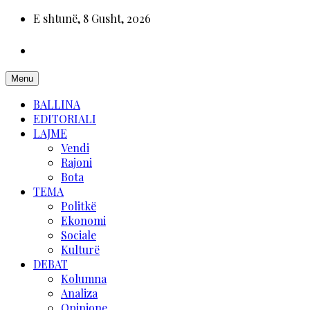
E shtunë, 8 Gusht, 2026
Menu
BALLINA
EDITORIALI
LAJME
Vendi
Rajoni
Bota
TEMA
Politkë
Ekonomi
Sociale
Kulturë
DEBAT
Kolumna
Analiza
Opinione