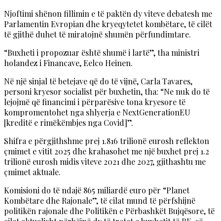
Njoftimi shënon fillimin e të paktën dy viteve debatesh me
Parlamentin Evropian dhe kryeqytetet kombëtare, të cilët
të gjithë duhet të miratojnë shumën përfundimtare.
“Buxheti i propozuar është shumë i lartë”, tha ministri
holandez i Financave, Eelco Heinen.
Në një sinjal të betejave që do të vijnë, Carla Tavares,
personi kryesor socialist për buxhetin, tha: “Ne nuk do të
lejojmë që financimi i përparësive tona kryesore të
kompromentohet nga shlyerja e NextGenerationEU
[kreditë e rimëkëmbjes nga Covid]”.
Shifra e përgjithshme prej 1.816 trilionë eurosh reflekton
çmimet e vitit 2025 dhe krahasohet me një buxhet prej 1.2
trilionë eurosh midis viteve 2021 dhe 2027, gjithashtu me
çmimet aktuale.
Komisioni do të ndajë 865 miliardë euro për “Planet
Kombëtare dhe Rajonale”, të cilat mund të përfshijnë
politikën rajonale dhe Politikën e Përbashkët Bujqësore, të