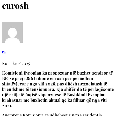
eurosh
EA
Korrik
16
/
2025
Komisioni Evropian ka propozuar një buxhet qendror të
BE-së prej 1.816 trilionë eurosh për periudhën
shtatëvjeçare nga viti 2028, pas ditësh negociatash të
brendshme të tensionuara. Kjo shifër do të përfaqësonte
një rritje të fuqisë shpenzuese të Bashkimit Evropian
krahasuar me buxhetin aktual që ka filluar që nga viti
2021.
Anëtarët e Komisionit, të udhëhequr nga Presidentja