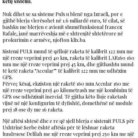
këtij sistemi.
Nuk dihet se sa sisteme Puls u blenë nga Izraeli, por e
gjithë blerja vlerësohet në 1.6 miliardë euro, të cilat, së
bashku me blerjen e avionit shumëfunksional francez
Rafale, janë marrëveshja më e shtrenjtë shtetërore në
prokurimin e armëve, njofton klix.ba.
Sistemi PULS mund të qëllojë raketa të kalibrit 122 mm me
një rreze veprimi prej 40 km, raketa të kalibrit LAR160 160
mm me një rreze veprimi prej 45 km, dhe gjithashtu mund
të ketë raketa “Accular” të kalibrit 122 mm me udhëzim
GPS.
Përveç kësaj, ekziston një raketë 160 mm Accular 160 me
një rreze veprimi prej 40 kilometrash me një kombinim të
GPS ose udhëzimit inercial. Të gjitha këto lloje raketash
vijnë në një konfigurim të dyfishtë, domethënë në module
prej 18 ose dy me 16 raketa.
Një aftësi shtesë dhe e re që sjell blerja e sistemit PULS për
Ushtrinë Serbe është aftësia për të lëshuar raketa
lundruese Delilah me një rreze veprimi prej 250 km me një