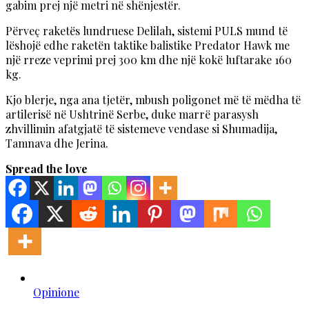
gabim prej një metri në shënjestër.
Përveç raketës lundruese Delilah, sistemi PULS mund të
lëshojë edhe raketën taktike balistike Predator Hawk me
një rreze veprimi prej 300 km dhe një kokë luftarake 160
kg.
Kjo blerje, nga ana tjetër, mbush poligonet më të mëdha të
artilerisë në Ushtrinë Serbe, duke marrë parasysh
zhvillimin afatgjatë të sistemeve vendase si Shumadija,
Tamnava dhe Jerina.
Spread the love
Opinione