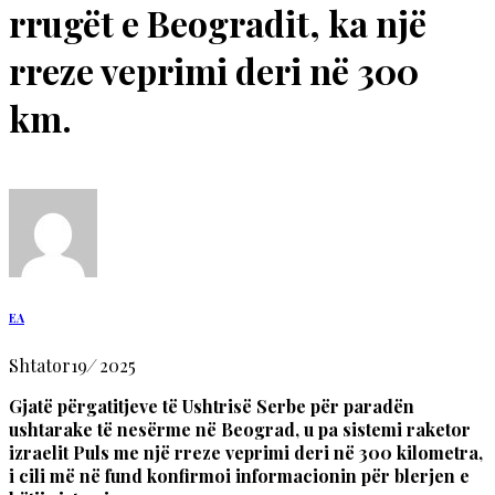
rrugët e Beogradit, ka një
rreze veprimi deri në 300
km.
EA
Shtator
19
/
2025
Gjatë përgatitjeve të Ushtrisë Serbe për paradën
ushtarake të nesërme në Beograd, u pa sistemi raketor
izraelit Puls me një rreze veprimi deri në 300 kilometra,
i cili më në fund konfirmoi informacionin për blerjen e