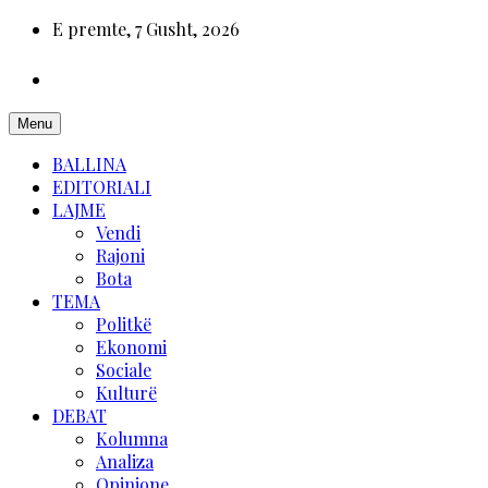
E premte, 7 Gusht, 2026
Menu
BALLINA
EDITORIALI
LAJME
Vendi
Rajoni
Bota
TEMA
Politkë
Ekonomi
Sociale
Kulturë
DEBAT
Kolumna
Analiza
Opinione