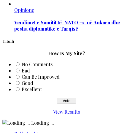
Opinione
Vendimet e Samitit të NATO –s në Ankara dhe
pesha diplomatike e Turqisë
Titulli
How Is My Site?
No Comments
Bad
Can Be Improved
Good
Excellent
View Results
Loading ...