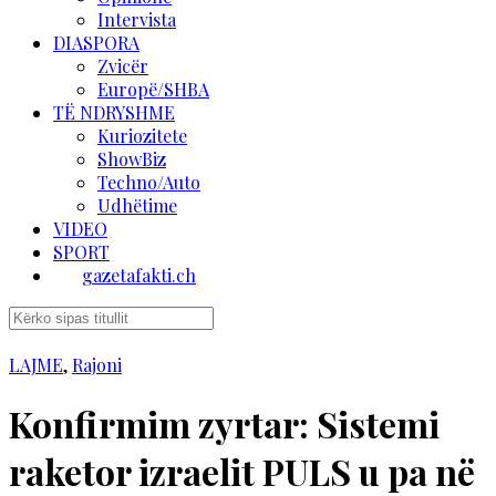
Intervista
DIASPORA
Zvicër
Europë/SHBA
TË NDRYSHME
Kuriozitete
ShowBiz
Techno/Auto
Udhëtime
VIDEO
SPORT
gazetafakti.ch
LAJME
,
Rajoni
Konfirmim zyrtar: Sistemi
raketor izraelit PULS u pa në