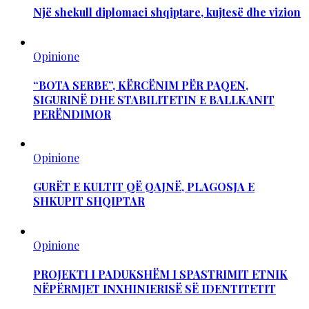
Një shekull diplomaci shqiptare, kujtesë dhe vizion
Opinione
“BOTA SERBE”, KËRCËNIM PËR PAQEN,
SIGURINË DHE STABILITETIN E BALLKANIT
PERËNDIMOR
Opinione
GURËT E KULTIT QË QAJNË, PLAGOSJA E
SHKUPIT SHQIPTAR
Opinione
PROJEKTI I PADUKSHËM I SPASTRIMIT ETNIK
NËPËRMJET INXHINIERISË SË IDENTITETIT