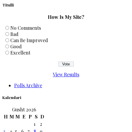
Titulli
How Is My Site?
No Comments
Bad
Can Be Improved
Good
Excellent
View Results
Polls Archive
Kalendari
Gusht 2026
H
M
M
E
P
S
D
1
2
3
4
5
6
7
8
9