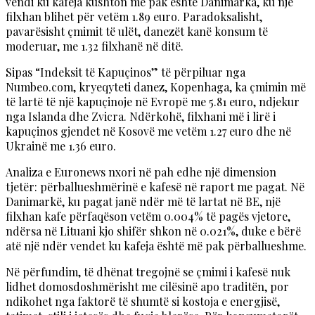
vendi ku kafeja kushton më pak është Danimarka, ku një
filxhan blihet për vetëm 1.89 euro. Paradoksalisht,
pavarësisht çmimit të ulët, danezët kanë konsum të
moderuar, me 1.32 filxhanë në ditë.
Sipas “Indeksit të Kapuçinos” të përpiluar nga
Numbeo.com, kryeqyteti danez, Kopenhaga, ka çmimin më
të lartë të një kapuçinoje në Evropë me 5.81 euro, ndjekur
nga Islanda dhe Zvicra. Ndërkohë, filxhani më i lirë i
kapuçinos gjendet në Kosovë me vetëm 1.27 euro dhe në
Ukrainë me 1.36 euro.
Analiza e Euronews nxori në pah edhe një dimension
tjetër: përballueshmërinë e kafesë në raport me pagat. Në
Danimarkë, ku pagat janë ndër më të lartat në BE, një
filxhan kafe përfaqëson vetëm 0.004% të pagës vjetore,
ndërsa në Lituani kjo shifër shkon në 0.021%, duke e bërë
atë një ndër vendet ku kafeja është më pak përballueshme.
Në përfundim, të dhënat tregojnë se çmimi i kafesë nuk
lidhet domosdoshmërisht me cilësinë apo traditën, por
ndikohet nga faktorë të shumtë si kostoja e energjisë,