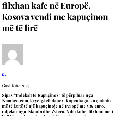
filxhan kafe në Europë,
Kosova vendi me kapuçinon
më të lirë
EA
Gusht
06
/
2025
Sipas “Indeksit të Kapuçinos” të përpiluar nga
Numbeo.com, kryeqyteti danez, Kopenhaga, ka çmimin
më të lartë të një kapuçinoje në Evropë me 5.81 euro,
ndjekur nga Islanda dhe Zvicra. Ndërkohë, filxhani më i