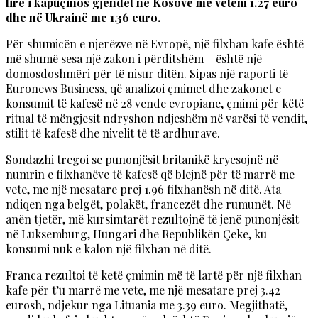
lirë i kapuçinos gjendet në Kosovë me vetëm 1.27 euro
dhe në Ukrainë me 1.36 euro.
Për shumicën e njerëzve në Evropë, një filxhan kafe është
më shumë sesa një zakon i përditshëm – është një
domosdoshmëri për të nisur ditën. Sipas një raporti të
Euronews Business, që analizoi çmimet dhe zakonet e
konsumit të kafesë në 28 vende evropiane, çmimi për këtë
ritual të mëngjesit ndryshon ndjeshëm në varësi të vendit,
stilit të kafesë dhe nivelit të të ardhurave.
Sondazhi tregoi se punonjësit britanikë kryesojnë në
numrin e filxhanëve të kafesë që blejnë për të marrë me
vete, me një mesatare prej 1.96 filxhanësh në ditë. Ata
ndiqen nga belgët, polakët, francezët dhe rumunët. Në
anën tjetër, më kursimtarët rezultojnë të jenë punonjësit
në Luksemburg, Hungari dhe Republikën Çeke, ku
konsumi nuk e kalon një filxhan në ditë.
Franca rezultoi të ketë çmimin më të lartë për një filxhan
kafe për t’u marrë me vete, me një mesatare prej 3.42
eurosh, ndjekur nga Lituania me 3.39 euro. Megjithatë,