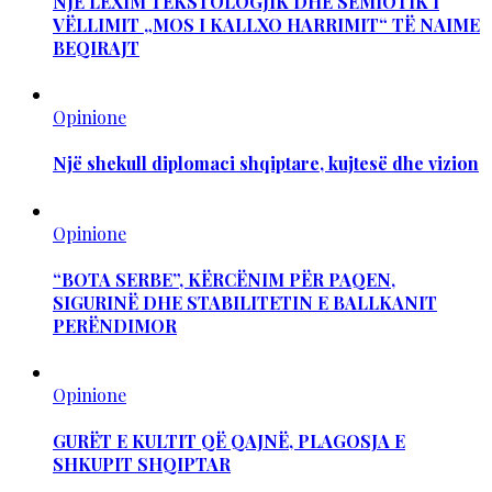
NJË LEXIM TEKSTOLOGJIK DHE SEMIOTIK I
VËLLIMIT „MOS I KALLXO HARRIMIT“ TË NAIME
BEQIRAJT
Opinione
Një shekull diplomaci shqiptare, kujtesë dhe vizion
Opinione
“BOTA SERBE”, KËRCËNIM PËR PAQEN,
SIGURINË DHE STABILITETIN E BALLKANIT
PERËNDIMOR
Opinione
GURËT E KULTIT QË QAJNË, PLAGOSJA E
SHKUPIT SHQIPTAR