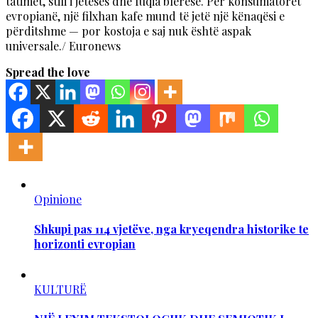
tatimet, stili i jetesës dhe fuqia blerëse. Për konsumatorët
evropianë, një filxhan kafe mund të jetë një kënaqësi e
përditshme — por kostoja e saj nuk është aspak
universale./ Euronews
Spread the love
Opinione
Shkupi pas 114 vjetëve, nga kryeqendra historike te
horizonti evropian
KULTURË