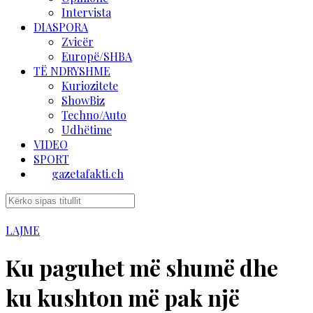
Intervista
DIASPORA
Zvicër
Europë/SHBA
TË NDRYSHME
Kuriozitete
ShowBiz
Techno/Auto
Udhëtime
VIDEO
SPORT
gazetafakti.ch
LAJME
Ku paguhet më shumë dhe
ku kushton më pak një