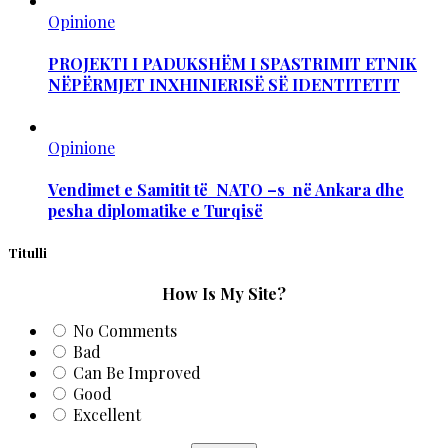
Opinione
PROJEKTI I PADUKSHËM I SPASTRIMIT ETNIK
NËPËRMJET INXHINIERISË SË IDENTITETIT
Opinione
Vendimet e Samitit të NATO –s në Ankara dhe
pesha diplomatike e Turqisë
Titulli
How Is My Site?
No Comments
Bad
Can Be Improved
Good
Excellent