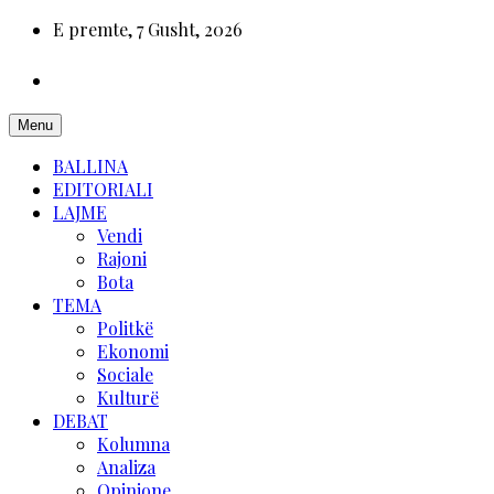
E premte, 7 Gusht, 2026
Menu
BALLINA
EDITORIALI
LAJME
Vendi
Rajoni
Bota
TEMA
Politkë
Ekonomi
Sociale
Kulturë
DEBAT
Kolumna
Analiza
Opinione