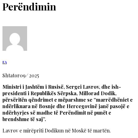
Perëndimin
EA
Shtator
09
/
2025
Ministri i Jashtëm i Rusisë, Sergei Lavrov, dhe ish-
presidenti i Republikës Sërpska, Millorad Dodik,
përsëritën qëndrimet e mëparshme se “marrëdhëniet e
ndërlikuara në Bosnje dhe Hercegovinë janë pasojë e
ndërhyrjes së madhe të Perëndimit në punët e
brendshme të saj”.
Lavrov e mirëpriti Dodikun në Moskë të martën.