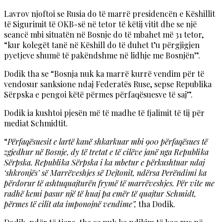
Lavrov njoftoi se Rusia do të marrë presidencën e Këshillit
të Sigurimit të OKB-së në tetor të këtij vitit dhe se një
seancë mbi situatën në Bosnje do të mbahet më 31 tetor,
“kur kolegët tanë në Këshill do të duhet t’u përgjigjen
pyetjeve shumë të pakëndshme në lidhje me Bosnjën”.
Dodik tha se “Bosnja nuk ka marrë kurrë vendim për të
vendosur sanksione ndaj Federatës Ruse, sepse Republika
Sërpska e pengoi këtë përmes përfaqësuesve të saj”.
Dodik ia kushtoi pjesën më të madhe të fjalimit të tij për
mediat Schmidtit.
“
Përfaqësuesit e lartë kanë shkarkuar mbi 900 përfaqësues të
zgjedhur në Bosnje, dy të tretat e të cilëve janë nga Republika
Sërpska. Republika Sërpska i ka mbetur e përkushtuar ndaj
‘shkronjës’ së Marrëveshjes së Dejtonit, ndërsa Perëndimi ka
përdorur të ashtuquajturën frymë të marrëveshjes. Për vite me
radhë kemi pasur një të huaj pa emër të quajtur Schmidt,
përmes të cilit ata imponojnë vendime”,
tha Dodik.