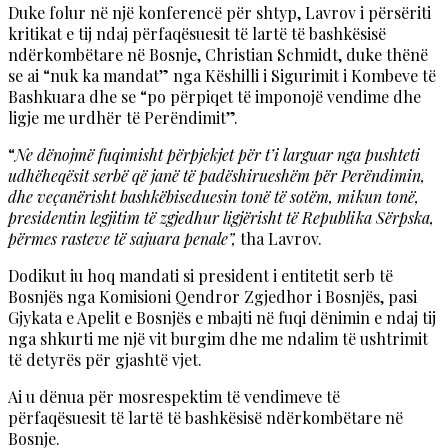
Duke folur në një konferencë për shtyp, Lavrov i përsëriti
kritikat e tij ndaj përfaqësuesit të lartë të bashkësisë
ndërkombëtare në Bosnje, Christian Schmidt, duke thënë
se ai “nuk ka mandat” nga Këshilli i Sigurimit i Kombeve të
Bashkuara dhe se “po përpiqet të imponojë vendime dhe
ligje me urdhër të Perëndimit”.
“
Ne dënojmë fuqimisht përpjekjet për t’i larguar nga pushteti
udhëheqësit serbë që janë të padëshirueshëm për Perëndimin,
dhe veçanërisht bashkëbiseduesin tonë të sotëm, mikun tonë,
presidentin legjitim të zgjedhur ligjërisht të Republika Sërpska,
përmes rasteve të sajuara penale”,
tha Lavrov.
Dodikut iu hoq mandati si president i entitetit serb të
Bosnjës nga Komisioni Qendror Zgjedhor i Bosnjës, pasi
Gjykata e Apelit e Bosnjës e mbajti në fuqi dënimin e ndaj tij
nga shkurti me një vit burgim dhe me ndalim të ushtrimit
të detyrës për gjashtë vjet.
Ai u dënua për mosrespektim të vendimeve të
përfaqësuesit të lartë të bashkësisë ndërkombëtare në
Bosnje.