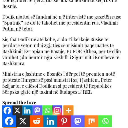
Dodik, ndër të tjera, tha se nuk ka ndikim të keq rus në
Bosnje.
Dodik njoftoi së fundmi në një intervistë me gazetën ruse
“Sputnik” se do të takohet me presidentin rus, Vladimir
Putin, në tetor.
Siç tha Dodik në atë kohë, ai do t’i kërkojë Rusisë të
përdorë veton ndaj zgjatjes së misionit paqeruajtës të
Bashkimit Evropian në Bosnje, EUFOR Althea, për të cilin
votohet çdo nëntor nga Këshilli i Sigurimit i Kombeve të
Bashkuara.
Ministria e Jashtme e Bosnjës i dërgoi të premten notë
proteste Hungarisë pasi ministri i saj i Jashtëm, Peter
Szijjarto, e cilësoi Dodikun si president të Republikës
Sërpska gjatë një takimi në Budapest./
REL
Spread the love