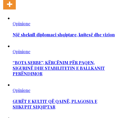
Opinione
Një shekull diplomaci shqiptare, kujtesë dhe vizion
Opinione
“BOTA SERBE”, KËRCËNIM PËR PAQEN,
SIGURINË DHE STABILITETIN E BALLKANIT
PERËNDIMOR
Opinione
GURËT E KULTIT QË QAJNË, PLAGOSJA E
SHKUPIT SHQIPTAR