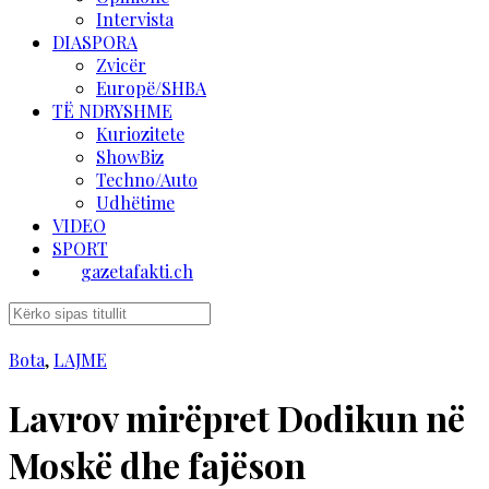
Intervista
DIASPORA
Zvicër
Europë/SHBA
TË NDRYSHME
Kuriozitete
ShowBiz
Techno/Auto
Udhëtime
VIDEO
SPORT
gazetafakti.ch
Bota
,
LAJME
Lavrov mirëpret Dodikun në
Moskë dhe fajëson