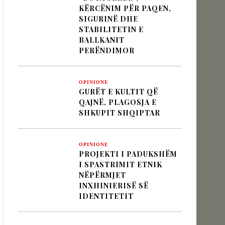
KËRCËNIM PËR PAQEN,
SIGURINË DHE
STABILITETIN E
 pesha diplomatike e Turqisë
BALLKANIT
PERËNDIMOR
zion
OPINIONE
GURËT E KULTIT QË
QAJNË, PLAGOSJA E
SHKUPIT SHQIPTAR
OPINIONE
PROJEKTI I PADUKSHËM
I SPASTRIMIT ETNIK
NËPËRMJET
INXHINIERISË SË
IDENTITETIT