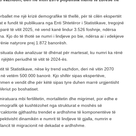
POSTED ON: 20/07/2026
OPINIONE
ballet me një krizë demografike të thellë, për të cilën ekspertët
Vendimet e Samitit të NATO –s në Ankara dhe
 e fundit të publikuara nga Enti Shtetëror i Statistikave, tregojnë
parë të vitit 2025, në vend kanë lindur 3.526 foshnje, ndërsa
POSTED ON: 16/07/2026
. Kjo do të thotë se numri i lindjeve po bie, ndërsa ai i vdekjeve
OPINIONE
ë rënie natyrore prej 1.872 banorësh.
Një shekull diplomaci shqiptare, kujtesë dhe vi
ituata duke analizuar të dhënat për martesat, ku numri ka rënë
POSTED ON: 03/08/2026
jëjtën periudhë të vitit të 2024-ës.
it të Statistikave, nëse ky trend vazhdon, deri në vitin 2070
 në vetëm 500.000 banorë. Kjo shifër sipas ekspertëve,
hmen e vendit dhe për këtë sipas tyre duhen marrë urgjentisht
eriut po boshatiset.
miratuara mbi fertilitetin, mortalitetin dhe migrimet, por edhe e
demografik që kushtëzohet nga strukturat e moshës së
caktonte gjithashtu trendet e ardhshme të komponentëve të
spektivisht dinamikën e numrit të lindjeve të gjalla, numrin e
ilancit të migracionit në dekadat e ardhshme.