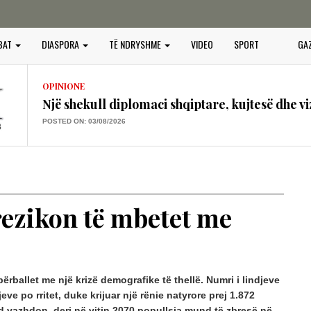
OPINIONE
BAT
DIASPORA
TË NDRYSHME
VIDEO
SPORT
GA
Vendimet e Samitit të NATO –s në Ankara dhe
POSTED ON: 16/07/2026
OPINIONE
Një shekull diplomaci shqiptare, kujtesë dhe vi
POSTED ON: 03/08/2026
OPINIONE
“BOTA SERBE”, KËRCËNIM PËR PAQEN, SIG
PERËNDIMOR
POSTED ON: 25/07/2026
rezikon të mbetet me
OPINIONE
GURËT E KULTIT QË QAJNË, PLAGOSJA E 
POSTED ON: 25/07/2026
OPINIONE
ërballet me një krizë demografike të thellë. Numri i lindjeve
PROJEKTI I PADUKSHËM I SPASTRIMIT ETN
eve po rritet, duke krijuar një rënie natyrore prej 1.872
IDENTITETIT
d vazhdon, deri në vitin 2070 popullsia mund të zbresë në