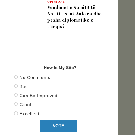
OPINIONE
Vendimet e Samitit të
NATO –s në Ankara dhe
pesha diplomatike e
Turqisë
TITULLI
How Is My Site?
No Comments
Bad
Can Be Improved
Good
Excellent