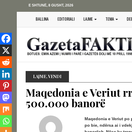
E SHTUNË, 8 GUSHT, 2026
BALLINA
EDITORIALI
LAJME
TEMA
DE
LAJME
,
VENDI
Maqedonia e Veriut r
500.000 banorë
Maqedonia e Veriut po p
po bie, ndërsa ai i vdekj
banorësh.
Nëse ky tren