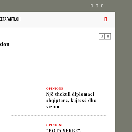
ZETAFAKTI.CH
 pesha diplomatike e Turqisë
zion
URINË DHE STABILITETIN E BALLKANIT
OPINIONE
Një shekull diplomaci
SHKUPIT SHQIPTAR
shqiptare, kujtesë dhe
vizion
IK NËPËRMJET INXHINIERISË SË
OPINIONE
“BOTA SERBE”,