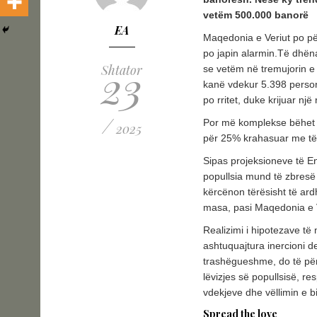
vetëm 500.000 banorë
EA
Maqedonia e Veriut po për
po japin alarmin.Të dhënat
23
Shtator
se vetëm në tremujorin e 
kanë vdekur 5.398 persona
po rritet, duke krijuar nj
/
Por më komplekse bëhet s
2025
për 25% krahasuar me të n
Sipas projeksioneve të Ent
popullsia mund të zbresë
kërcënon tërësisht të ard
masa, pasi Maqedonia e V
Realizimi i hipotezave të 
ashtuquajtura inercioni 
trashëgueshme, do të për
lëvizjes së popullsisë, re
vdekjeve dhe vëllimin e b
Spread the love