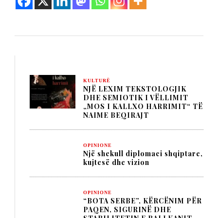
KULTURË
NJË LEXIM TEKSTOLOGJIK
DHE SEMIOTIK I VËLLIMIT
„MOS I KALLXO HARRIMIT“ TË
NAIME BEQIRAJT
OPINIONE
Një shekull diplomaci shqiptare,
kujtesë dhe vizion
OPINIONE
“BOTA SERBE”, KËRCËNIM PËR
PAQEN, SIGURINË DHE