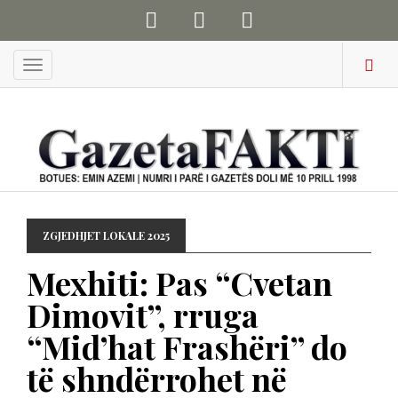
Menu
ZGJEDHJET LOKALE 2025
Mexhiti: Pas “Cvetan
Dimovit”, rruga
“Mid’hat Frashëri” do
të shndërrohet në