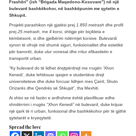
Frashëri” (ish “Brigada Maqedono-Kosovare”) në një
bulevard bashkëkohor, në bashkëpunim me qytetin e
Shkupit.
Projekti parashikon një gjatësi prej
1.850 metrash
dhe profil
prej
25 metrash
, me
4 korsi,
shtigje për biçikleta e
këmbësorë, si dhe gjelbërim ndërmjet korsive. Bulevardi
synon të ofrojë më shumë siguri, funksionalitet dhe estetikë
për banorët, duke ulur vonesat dhe rritur efikasitetin e
transportit urban.
“
Ky bulevard do të lidhet drejtpërdrejt me rrugën ‘Xhon
Kenedi’, duke lehtësuar qasjen e studentëve drejt
universiteteve dhe duke forcuar lidhjen mes Çairit, Shuto
Orizarës dhe Qendrës së Shkupit”, tha Mexhiti.
Ai shtoi se në fazën e ardhshme është planifikuar edhe
shndërrimi i rrugës
“Xhon Kenedi”
në bulevard, duke krijuar
një qark të ri urban, funksional dhe bashkëkohor për të gjithë
qytetarët e kryeqytetit.
Spread the love