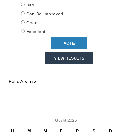
Bad
Can Be Improved
Good
Excellent
VIEW RESULTS
Polls Archive
KALENDARI
Gusht 2026
H
M
M
E
P
S
D