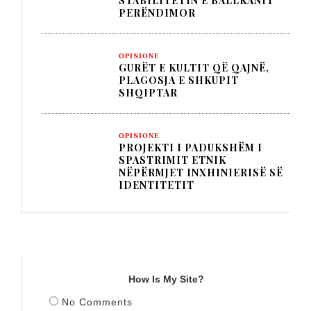
STABILITETIN E BALLKANIT
PERËNDIMOR
OPINIONE
GURËT E KULTIT QË QAJNË,
PLAGOSJA E SHKUPIT
SHQIPTAR
OPINIONE
PROJEKTI I PADUKSHËM I
SPASTRIMIT ETNIK
NËPËRMJET INXHINIERISË SË
IDENTITETIT
TITULLI
How Is My Site?
No Comments