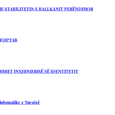
DHE STABILITETIN E BALLKANIT PERËNDIMOR
SHQIPTAR
RMJET INXHINIERISË SË IDENTITETIT
iplomatike e Turqisë