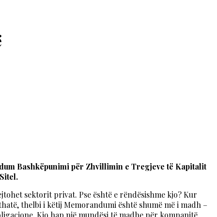
ë
um Bashkëpunimi për Zhvillimin e Tregjeve të Kapitalit
itel.
jtohet sektorit privat. Pse është e rëndësishme kjo? Kur
ithatë, thelbi i këtij Memorandumi është shumë më i madh –
obligacione. Kjo hap një mundësi të madhe për kompanitë