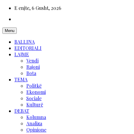
E enjte, 6 Gusht, 2026
Menu
BALLINA
EDITORIALI
LAJME
Vendi
Rajoni
Bota
TEMA
Politkë
Ekonomi
Sociale
Kulturë
DEBAT
Kolumna
Analiza
Opinione