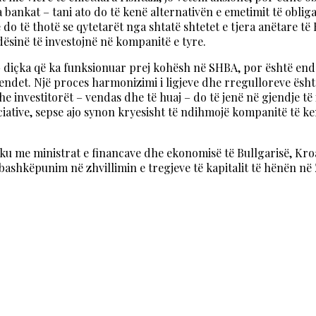
bankat – tani ato do të kenë alternativën e emetimit të obliga
 do të thotë se qytetarët nga shtatë shtetet e tjera anëtare të 
sinë të investojnë në kompanitë e tyre.
 – diçka që ka funksionuar prej kohësh në SHBA, por është ende 
vendet. Një proces harmonizimi i ligjeve dhe rregulloreve ësh
 dhe investitorët – vendas dhe të huaj – do të jenë në gjendje 
ciative, sepse ajo synon kryesisht të ndihmojë kompanitë të ken
u me ministrat e financave dhe ekonomisë të Bullgarisë, Kroa
shkëpunim në zhvillimin e tregjeve të kapitalit të hënën në