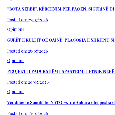
“BOTA SERBE”, KËRCËNIM PËR PAQEN, SIGURINË 
Posted on: 25/07/2026
Opinione
GURËT E KULTIT QË QAJNË, PLAGOSJA E SHKUPIT 
Posted on: 25/07/2026
Opinione
PROJEKTI I PADUKSHËM I SPASTRIMIT ETNIK NËPË
Posted on: 20/07/2026
Opinione
Vendimet e Samitit të NATO –s në Ankara dhe pesha d
Posted on: 16/07/2026