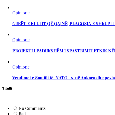
Opinione
GURËT E KULTIT QË QAJNË, PLAGOSJA E SHKUPI
Opinione
PROJEKTI I PADUKSHËM I SPASTRIMIT ETNIK NË
Opinione
Vendimet e Samitit të NATO –s në Ankara dhe pesha
Titulli
No Comments
Bad