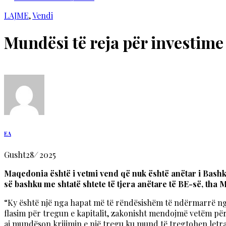
LAJME
,
Vendi
Mundësi të reja për investim
EA
Gusht
28
/
2025
Maqedonia është i vetmi vend që nuk është anëtar i Bash
së bashku me shtatë shtete të tjera anëtare të BE-së, tha
“Ky është një nga hapat më të rëndësishëm të ndërmarrë nga 
flasim për tregun e kapitalit, zakonisht mendojmë vetëm për
ai mundëson krijimin e një tregu ku mund të tregtohen letra