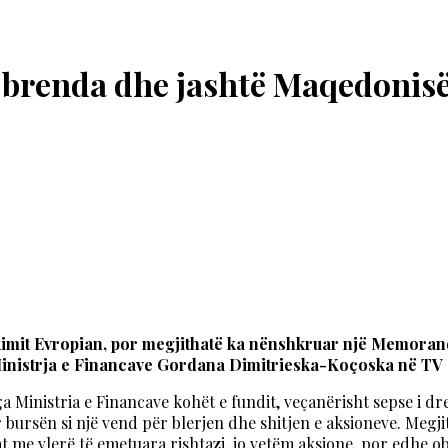
e brenda dhe jashtë Maqedonis
kimit Evropian, por megjithatë ka nënshkruar një Memorand
 Ministrja e Financave Gordana Dimitrieska-Koçoska në TV S
Ministria e Financave kohët e fundit, veçanërisht sepse i dre
 bursën si një vend për blerjen dhe shitjen e aksioneve. Megj
t me vlerë të emetuara rishtazi, jo vetëm aksione, por edhe 