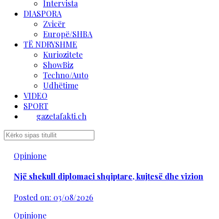
Intervista
DIASPORA
Zvicër
Europë/SHBA
TË NDRYSHME
Kuriozitete
ShowBiz
Techno/Auto
Udhëtime
VIDEO
SPORT
gazetafakti.ch
Opinione
Një shekull diplomaci shqiptare, kujtesë dhe vizion
Posted on: 03/08/2026
Opinione