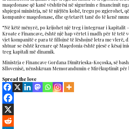
maqedonase që kanë vështirësi në sigurimin e financimit nga 
shpjegoi ministrja, në të njëjtën kohë, tregu po zgjerohet, që
kompanive maqedonase, dhe qytetarët tanë do të kenë mundë
“Në këtë mënyrë, po krijohet një treg i integruar i kapitalit
Kroate e Financave, është një hap vërtet i madh për të tetë 
vjet kompanitë e para të fillojnë të lëshojnë letra me vlerë,
shtuar se është krenare që Maqedonia është pjesë e kësaj ini
treg kapitali më dinamik.
Ministrja e Financave Gordana Dimitrieska-Koçoska, së bashk
Sllovenisë, nënshkruan Memorandumin e Mirëkuptimit për ba
Spread the love