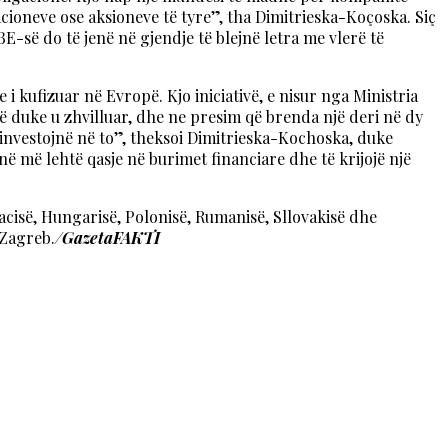
cioneve ose aksioneve të tyre”, tha Dimitrieska-Koçoska. Siç
BE-së do të jenë në gjendje të blejnë letra me vlerë të
i kufizuar në Evropë. Kjo iniciativë, e nisur nga Ministria
të duke u zhvilluar, dhe ne presim që brenda një deri në dy
të investojnë në to”, theksoi Dimitrieska-Kochoska, duke
ë më lehtë qasje në burimet financiare dhe të krijojë një
cisë, Hungarisë, Polonisë, Rumanisë, Sllovakisë dhe
 Zagreb.
/GazetaFAKTI