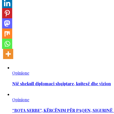
Opinione
Një shekull diplomaci shqiptare, kujtesë dhe vizion
Opinione
“BOTA SERBE”, KËRCËNIM PËR PAQEN, SIGURIN