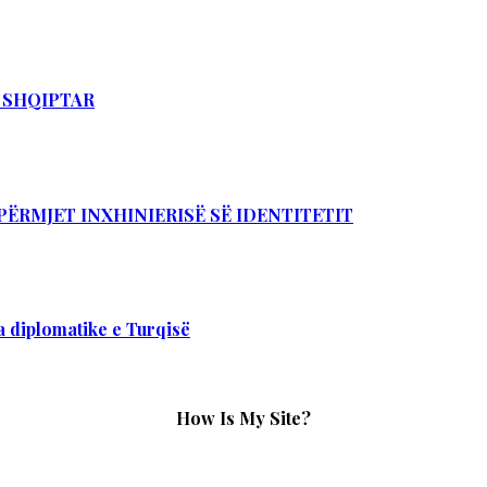
T SHQIPTAR
PËRMJET INXHINIERISË SË IDENTITETIT
 diplomatike e Turqisë
How Is My Site?