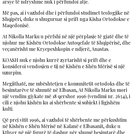
arsye të ndryshme nuk i përfundoi atje.
Më pas, ai i vazhdoi dhe i përfundoi studimet teologjike në
Shqipëri, duke u shuguruar si prift nga Kisha Ortodokse e
Maqedonisë.
At Nikolla Marku u përfshi në një përplasje të gjatë dhe të
njohur me Kishën Ortodokse Autoqefale të Shqipërisë, dhe
veçanërisht me Kryepeshkopin e ndjerë, Anastas.
KOASH nuk e njohu kurrë zyrtarisht si prift dhe e
konsideroi vendosjen e tij në Kishën e Shën Mërisë si një
uzurpim.
Megjithatë, me mbështetjen e komunitetit ortodoks dhe të
besimtarëve të shumtë në Elbasan, At Nikolla Marku mori
një vendim gjykate më 18 qershor 1996 (vendimi nr. 2634), i
cili e njohu kishën ku ai shërbente si subjekt i ligjshëm
kulti.
Që prej vitit 1996, ai vazhdoi të shërbente me përkushtim
në Kishën e Shën Mërisë në Kalanë e Elbasanit, duke u
kthyer në një figurë të dashur për shumë besimtarë dhe