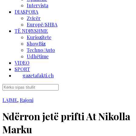
Intervista
DIASPORA
Zvicër
Europë/SHBA
TË NDRYSHME
Kuriozitete
ShowBiz
Techno/Auto
Udhëtime
VIDEO
SPORT
gazetafakti.ch
LAJME
,
Rajoni
Ndërron jetë prifti At Nikolla
Marku