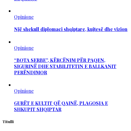
Opinione
Një shekull diplomaci shqiptare, kujtesë dhe vizion
Opinione
“BOTA SERBE”, KËRCËNIM PËR PAQEN,
SIGURINË DHE STABILITETIN E BALLKANIT
PERËNDIMOR
Opinione
GURËT E KULTIT QË QAJNË, PLAGOSJA E
SHKUPIT SHQIPTAR
Titulli