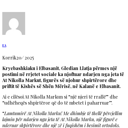
EA
Korrik
20
/
2025
Kryebashkiaku i Elbasanit, Gledian Llatja përmes një
postimi në rrjetet sociale ka njoftuar ndarjen nga jeta të
At Nikolla Markut, figurës së njohur shpirtërore dhe
priftit të Kishës së Shën Mërisë, në Kalanë e Elbasanit.
Ai e cilësoi At Nikolla Markun si “një njeri të rrallë” dhe
“udhëheqës shpirtëror që do të mbetet i paharruar”.
“
Lamtumirë At Nikolla Marku! Me dhimbje të thellë përcjellim
lajmin për ndarjen nga jeta të At Nikolla Marku, një figurë e
nderuar shpirtërore dhe një zë i fuqishëm i besimit ortodoks.