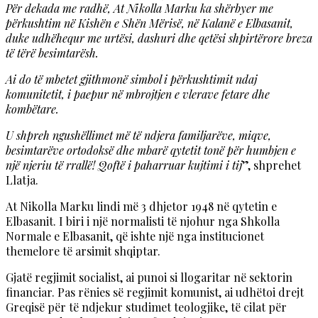
Për dekada me radhë, At Nikolla Marku ka shërbyer me
përkushtim në Kishën e Shën Mërisë, në Kalanë e Elbasanit,
duke udhëhequr me urtësi, dashuri dhe qetësi shpirtërore breza
të tërë besimtarësh.
Ai do të mbetet gjithmonë simbol i përkushtimit ndaj
komunitetit, i paepur në mbrojtjen e vlerave fetare dhe
kombëtare.
U shpreh ngushëllimet më të ndjera familjarëve, miqve,
besimtarëve ortodoksë dhe mbarë qytetit tonë për humbjen e
një njeriu të rrallë! Qoftë i paharruar kujtimi i tij
”, shprehet
Llatja.
At Nikolla Marku lindi më 3 dhjetor 1948 në qytetin e
Elbasanit. I biri i një normalisti të njohur nga Shkolla
Normale e Elbasanit, që ishte një nga institucionet
themelore të arsimit shqiptar.
Gjatë regjimit socialist, ai punoi si llogaritar në sektorin
financiar. Pas rënies së regjimit komunist, ai udhëtoi drejt
Greqisë për të ndjekur studimet teologjike, të cilat për