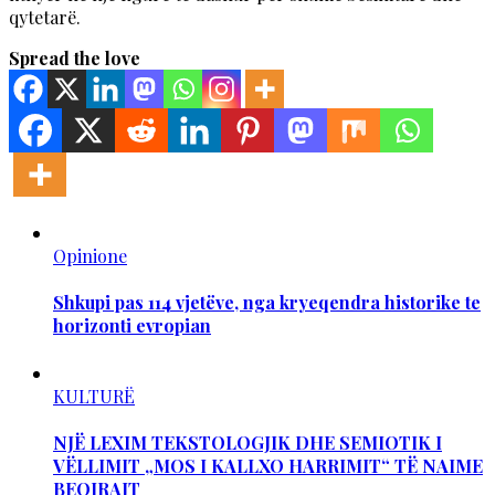
qytetarë.
Spread the love
Opinione
Shkupi pas 114 vjetëve, nga kryeqendra historike te
horizonti evropian
KULTURË
NJË LEXIM TEKSTOLOGJIK DHE SEMIOTIK I
VËLLIMIT „MOS I KALLXO HARRIMIT“ TË NAIME
BEQIRAJT