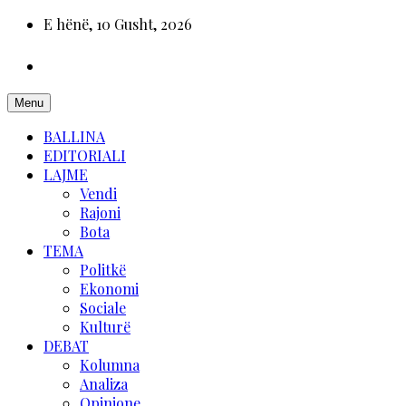
E hënë, 10 Gusht, 2026
Menu
BALLINA
EDITORIALI
LAJME
Vendi
Rajoni
Bota
TEMA
Politkë
Ekonomi
Sociale
Kulturë
DEBAT
Kolumna
Analiza
Opinione