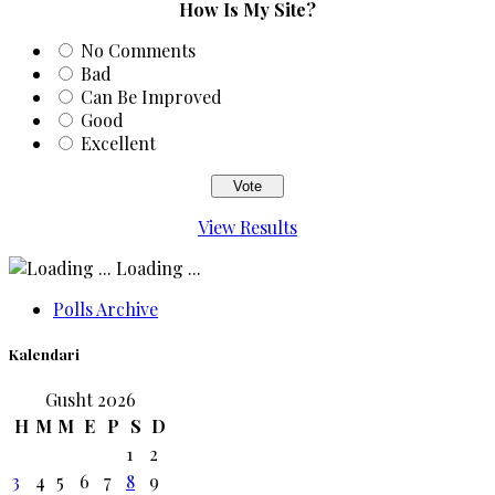
How Is My Site?
No Comments
Bad
Can Be Improved
Good
Excellent
View Results
Loading ...
Polls Archive
Kalendari
Gusht 2026
H
M
M
E
P
S
D
1
2
3
4
5
6
7
8
9