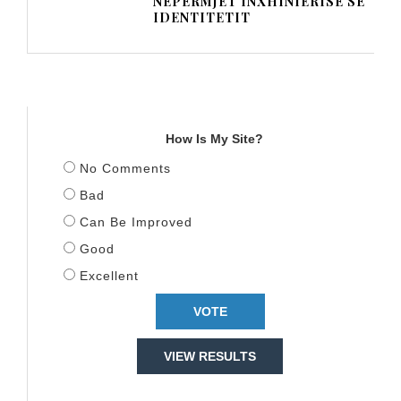
NËPËRMJET INXHINIERISË SË
IDENTITETIT
TITULLI
How Is My Site?
No Comments
Bad
Can Be Improved
Good
Excellent
VIEW RESULTS