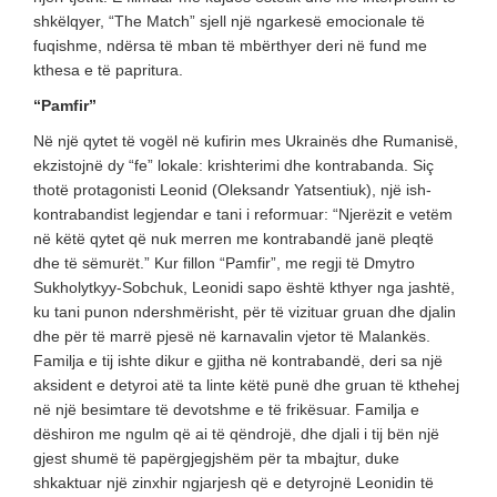
shkëlqyer, “The Match” sjell një ngarkesë emocionale të
fuqishme, ndërsa të mban të mbërthyer deri në fund me
kthesa e të papritura.
“Pamfir”
Në një qytet të vogël në kufirin mes Ukrainës dhe Rumanisë,
ekzistojnë dy “fe” lokale: krishterimi dhe kontrabanda. Siç
thotë protagonisti Leonid (Oleksandr Yatsentiuk), një ish-
kontrabandist legjendar e tani i reformuar: “Njerëzit e vetëm
në këtë qytet që nuk merren me kontrabandë janë pleqtë
dhe të sëmurët.” Kur fillon “Pamfir”, me regji të Dmytro
Sukholytkyy-Sobchuk, Leonidi sapo është kthyer nga jashtë,
ku tani punon ndershmërisht, për të vizituar gruan dhe djalin
dhe për të marrë pjesë në karnavalin vjetor të Malankës.
Familja e tij ishte dikur e gjitha në kontrabandë, deri sa një
aksident e detyroi atë ta linte këtë punë dhe gruan të kthehej
në një besimtare të devotshme e të frikësuar. Familja e
dëshiron me ngulm që ai të qëndrojë, dhe djali i tij bën një
gjest shumë të papërgjegjshëm për ta mbajtur, duke
shkaktuar një zinxhir ngjarjesh që e detyrojnë Leonidin të