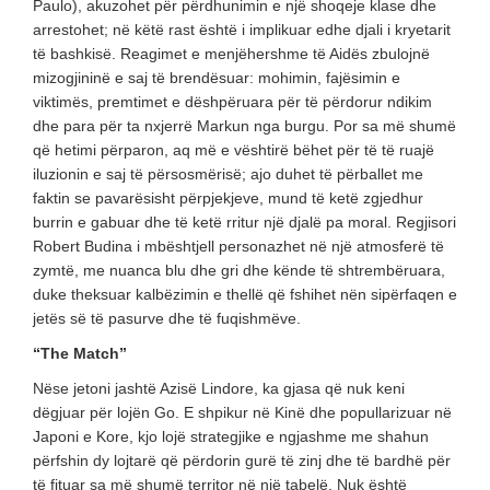
Paulo), akuzohet për përdhunimin e një shoqeje klase dhe
arrestohet; në këtë rast është i implikuar edhe djali i kryetarit
të bashkisë. Reagimet e menjëhershme të Aidës zbulojnë
mizogjininë e saj të brendësuar: mohimin, fajësimin e
viktimës, premtimet e dëshpëruara për të përdorur ndikim
dhe para për ta nxjerrë Markun nga burgu. Por sa më shumë
që hetimi përparon, aq më e vështirë bëhet për të të ruajë
iluzionin e saj të përsosmërisë; ajo duhet të përballet me
faktin se pavarësisht përpjekjeve, mund të ketë zgjedhur
burrin e gabuar dhe të ketë rritur një djalë pa moral. Regjisori
Robert Budina i mbështjell personazhet në një atmosferë të
zymtë, me nuanca blu dhe gri dhe kënde të shtrembëruara,
duke theksuar kalbëzimin e thellë që fshihet nën sipërfaqen e
jetës së të pasurve dhe të fuqishmëve.
“The Match”
Nëse jetoni jashtë Azisë Lindore, ka gjasa që nuk keni
dëgjuar për lojën Go. E shpikur në Kinë dhe popullarizuar në
Japoni e Kore, kjo lojë strategjike e ngjashme me shahun
përfshin dy lojtarë që përdorin gurë të zinj dhe të bardhë për
të fituar sa më shumë territor në një tabelë. Nuk është