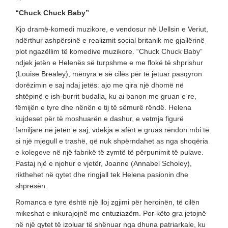
“Chuck Chuck Baby”
Kjo dramë-komedi muzikore, e vendosur në Uellsin e Veriut,
ndërthur ashpërsinë e realizmit social britanik me gjallërinë
plot ngazëllim të komedive muzikore. “Chuck Chuck Baby”
ndjek jetën e Helenës së turpshme e me flokë të shprishur
(Louise Brealey), mënyra e së cilës për të jetuar pasqyron
dorëzimin e saj ndaj jetës: ajo me qira një dhomë në
shtëpinë e ish-burrit budalla, ku ai banon me gruan e re,
fëmijën e tyre dhe nënën e tij të sëmurë rëndë. Helena
kujdeset për të moshuarën e dashur, e vetmja figurë
familjare në jetën e saj; vdekja e afërt e gruas rëndon mbi të
si një mjegull e trashë, që nuk shpërndahet as nga shoqëria
e kolegeve në një fabrikë të zymtë të përpunimit të pulave.
Pastaj një e njohur e vjetër, Joanne (Annabel Scholey),
rikthehet në qytet dhe ringjall tek Helena pasionin dhe
shpresën.
Romanca e tyre është një lloj zgjimi për heroinën, të cilën
mikeshat e inkurajojnë me entuziazëm. Por këto gra jetojnë
në një qytet të izoluar të shënuar nga dhuna patriarkale, ku