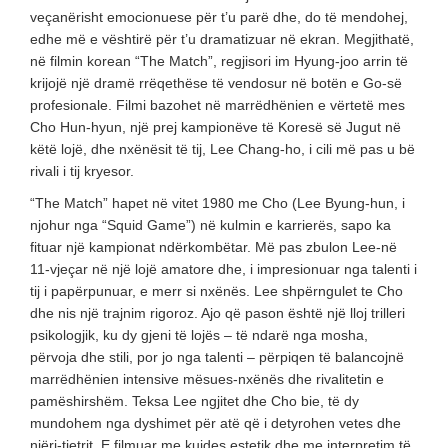
veçanërisht emocionuese për t’u parë dhe, do të mendohej,
edhe më e vështirë për t’u dramatizuar në ekran. Megjithatë,
në filmin korean “The Match”, regjisori im Hyung-joo arrin të
krijojë një dramë rrëqethëse të vendosur në botën e Go-së
profesionale. Filmi bazohet në marrëdhënien e vërtetë mes
Cho Hun-hyun, një prej kampionëve të Koresë së Jugut në
këtë lojë, dhe nxënësit të tij, Lee Chang-ho, i cili më pas u bë
rivali i tij kryesor.
“The Match” hapet në vitet 1980 me Cho (Lee Byung-hun, i
njohur nga “Squid Game”) në kulmin e karrierës, sapo ka
fituar një kampionat ndërkombëtar. Më pas zbulon Lee-në
11-vjeçar në një lojë amatore dhe, i impresionuar nga talenti i
tij i papërpunuar, e merr si nxënës. Lee shpërngulet te Cho
dhe nis një trajnim rigoroz. Ajo që pason është një lloj trilleri
psikologjik, ku dy gjeni të lojës – të ndarë nga mosha,
përvoja dhe stili, por jo nga talenti – përpiqen të balancojnë
marrëdhënien intensive mësues-nxënës dhe rivalitetin e
pamëshirshëm. Teksa Lee ngjitet dhe Cho bie, të dy
mundohem nga dyshimet për atë që i detyrohen vetes dhe
njëri-tjetrit. E filmuar me kujdes estetik dhe me interpretim të