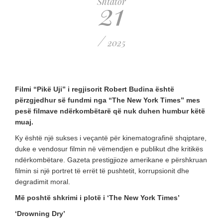
21
Shtator
/
2025
Filmi “Pikë Uji” i regjisorit Robert Budina është
përzgjedhur së fundmi nga “The New York Times” mes
pesë filmave ndërkombëtarë që nuk duhen humbur këtë
muaj.
Ky është një sukses i veçantë për kinematografinë shqiptare,
duke e vendosur filmin në vëmendjen e publikut dhe kritikës
ndërkombëtare. Gazeta prestigjioze amerikane e përshkruan
filmin si një portret të errët të pushtetit, korrupsionit dhe
degradimit moral.
Më poshtë shkrimi i plotë i ‘The New York Times’
‘Drowning Dry’