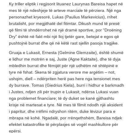
Ky triller eliptik i regjisorit lituanez Laurynas Bareisa hapet në
mes të një ndeshjeje të arteve marciale të përziera. Një nga
personazhet kryesorë, Lukas (Paulius Markevicius), rrihet
brutalisht, por megjithatë del fitimtar. Dikush mund të presë
që filmi të shndërrohet në një dramë sportive, por “Droëning
Dry” është në fakt mbi një lloj tjetër gare, betejat e egos që
pushtojnë burrat dhe që në këtë rast sjellin pasoja tragjike.
Gruaja e Lukasit, Ernesta (Gelmine Glemzaite), është shumë
e lidhur me motrën e saj, Juste (Agne Kaktaite), dhe të dyja
mbledhin burrat dhe fëmijët për një udhëtim në shtëpinë e
tyre në fshat. Skena të zgjatura verore me argëtim – not,
ushqim, diell – ndërpriten herë pas here nga tensionet mes
dy burrave. Tomas (Giedrius Kiela), burri i hidhur e barkmadh
i Justes, ndjen zili për trupin e Lukasit, ndërsa Lukasi vuan
nga problemet financiare; të dy duket se kanë gjithashtu
krisje në martesat e tyre. Në mes të filmit ndodh një aksident
i papritur, dhe rrëfimi ndryshon ritëm, duke lëvizur para e
mbrapa në kohë. Ngadalë, por rrënqethshëm, Bareisa ndjek
efektet katastrofike të përplasjes së vogël mashkullore për
epërsi.