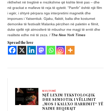
rikthehet në tregtinë e rrezikshme që kishte lënë pas – dhe
në grackat e mafieve të reja të qytetit. “Pamfir” është një film
i egër, i shtyrë përpara nga interpretimi magnetik dhe
imponues i Yatsentiuk. Gjaku, flakët, balta dhe kostumet
demonike të festivalit Malanka përzihen në paletën e filmit,
duke sjellë një atmosferë të mbushur me magji të errët dhe
realitete edhe më të zeza. /
The New York Times
Spread the love
KULTURË
NJË LEXIM TEKSTOLOGJIK
DHE SEMIOTIK I VËLLIMIT
„MOS I KALLXO HARRIMIT“ TË
NAIME BEQIRAJT