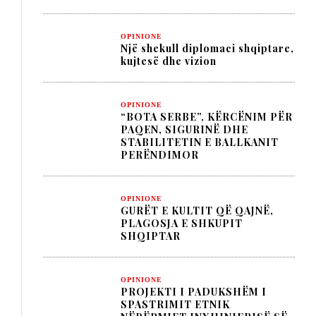
OPINIONE
Një shekull diplomaci shqiptare,
kujtesë dhe vizion
OPINIONE
“BOTA SERBE”, KËRCËNIM PËR
PAQEN, SIGURINË DHE
STABILITETIN E BALLKANIT
PERËNDIMOR
OPINIONE
GURËT E KULTIT QË QAJNË,
PLAGOSJA E SHKUPIT
SHQIPTAR
OPINIONE
PROJEKTI I PADUKSHËM I
SPASTRIMIT ETNIK