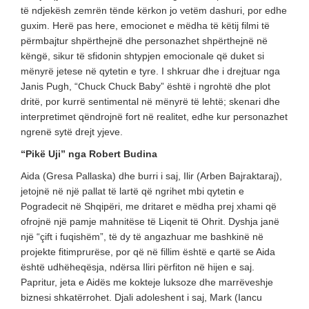
të ndjekësh zemrën tënde kërkon jo vetëm dashuri, por edhe
guxim. Herë pas here, emocionet e mëdha të këtij filmi të
përmbajtur shpërthejnë dhe personazhet shpërthejnë në
këngë, sikur të sfidonin shtypjen emocionale që duket si
mënyrë jetese në qytetin e tyre. I shkruar dhe i drejtuar nga
Janis Pugh, “Chuck Chuck Baby” është i ngrohtë dhe plot
dritë, por kurrë sentimental në mënyrë të lehtë; skenari dhe
interpretimet qëndrojnë fort në realitet, edhe kur personazhet
ngrenë sytë drejt yjeve.
“Pikë Uji” nga Robert Budina
Aida (Gresa Pallaska) dhe burri i saj, Ilir (Arben Bajraktaraj),
jetojnë në një pallat të lartë që ngrihet mbi qytetin e
Pogradecit në Shqipëri, me dritaret e mëdha prej xhami që
ofrojnë një pamje mahnitëse të Liqenit të Ohrit. Dyshja janë
një “çift i fuqishëm”, të dy të angazhuar me bashkinë në
projekte fitimprurëse, por që në fillim është e qartë se Aida
është udhëheqësja, ndërsa Iliri përfiton në hijen e saj.
Papritur, jeta e Aidës me kokteje luksoze dhe marrëveshje
biznesi shkatërrohet. Djali adoleshent i saj, Mark (Iancu