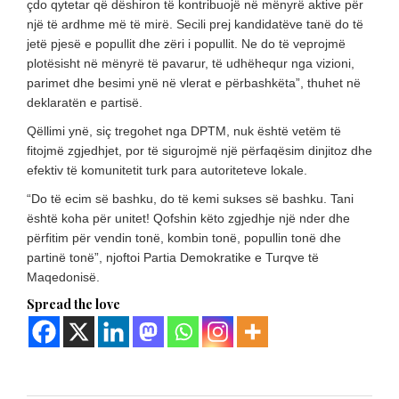
çdo qytetar që dëshiron të kontribuojë në mënyrë aktive për
një të ardhme më të mirë. Secili prej kandidatëve tanë do të
jetë pjesë e popullit dhe zëri i popullit. Ne do të veprojmë
plotësisht në mënyrë të pavarur, të udhëhequr nga vizioni,
parimet dhe besimi ynë në vlerat e përbashkëta”, thuhet në
deklaratën e partisë.
Qëllimi ynë, siç tregohet nga DPTM, nuk është vetëm të
fitojmë zgjedhjet, por të sigurojmë një përfaqësim dinjitoz dhe
efektiv të komunitetit turk para autoriteteve lokale.
“Do të ecim së bashku, do të kemi sukses së bashku. Tani
është koha për unitet! Qofshin këto zgjedhje një nder dhe
përfitim për vendin tonë, kombin tonë, popullin tonë dhe
partinë tonë”, njoftoi Partia Demokratike e Turqve të
Maqedonisë.
Spread the love