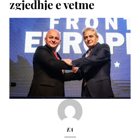
zgjedhje e vetme
EA