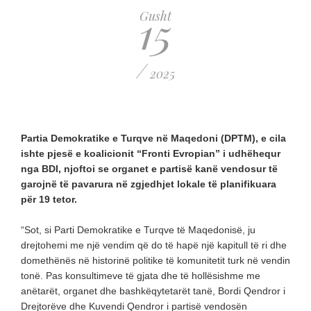
15
Gusht
/
2025
Partia Demokratike e Turqve në Maqedoni (DPTM), e cila
ishte pjesë e koalicionit “Fronti Evropian” i udhëhequr
nga BDI, njoftoi se organet e partisë kanë vendosur të
garojnë të pavarura në zgjedhjet lokale të planifikuara
për 19 tetor.
“Sot, si Parti Demokratike e Turqve të Maqedonisë, ju
drejtohemi me një vendim që do të hapë një kapitull të ri dhe
domethënës në historinë politike të komunitetit turk në vendin
tonë. Pas konsultimeve të gjata dhe të hollësishme me
anëtarët, organet dhe bashkëqytetarët tanë, Bordi Qendror i
Drejtorëve dhe Kuvendi Qendror i partisë vendosën