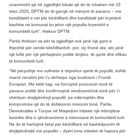
unanimisht që në zgjedhjet lokale që do të mbahen më 19
tetor 2025, DPTM do të garojë në mënyrë të pavarur – me
kandidatët e vet për këshilltarë dhe kandidatë për kryetarë
bashkie në komunat ku jeton një popullsi kryesisht e
komunitetit turk”, theksoi DPTM.
Partia thekson se për ta zgjedhjet nuk janë një garë e
thjeshtë për vende këshilltarësh, por, siç thonë ata, ato janë
një luftë për një përfaqësim politik dinjitoz, të qartë dhe efikas
të komunitetit turk.
“Në përputhje me vullnetin e shprehur qartë të popullit, është
marrë vendimi për t’u tërhequr nga koalicioni i Frontit
Evropian. Me këtë hap, ne forcojmë pozicionin tonë të
pavarur politik dhe konfirmojmë vendosmërinë tonë për t’i
shërbyer drejtpërdrejt popullit, pa ndërmjetës dhe
kompromise që do të dobësonin misionin tonë. Partia
Demokratike e Turqve në Maqedoni mbetet një mbrojtëse
besnike dhe e qëndrueshme e interesave të komunitetit turk.
Ne do të hartojmë listat për këshilltarë në bashkëpunim të
drejtpërdrejtë me popullin – dyert tona mbeten të hapura për