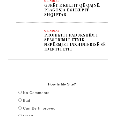
OPINIONE
GURËT E KULTIT QË QAJNË,
PLAGOSJA E SHKUPIT
SHQIPTAR
OPINIONE
PROJEKTI I PADUKSHËM I
SPASTRIMIT ETNIK
NËPËRMJET INXHINIERISË SË
IDENTITETIT
TITULLI
How Is My Site?
No Comments
Bad
Can Be Improved