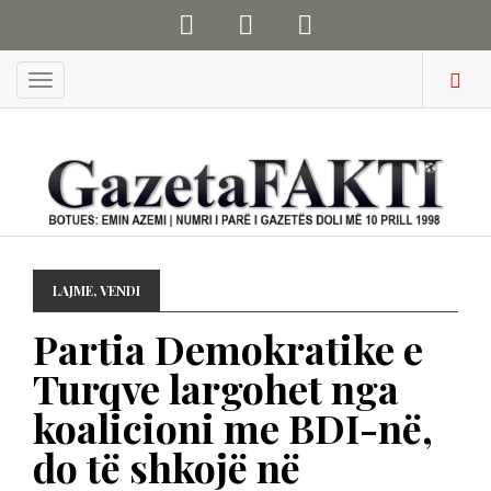
Menu
LAJME
,
VENDI
Partia Demokratike e
Turqve largohet nga
koalicioni me BDI-në,
do të shkojë në