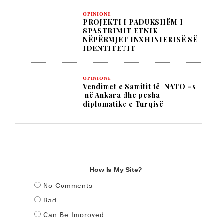
OPINIONE
PROJEKTI I PADUKSHËM I
SPASTRIMIT ETNIK
NËPËRMJET INXHINIERISË SË
IDENTITETIT
OPINIONE
Vendimet e Samitit të NATO –s
në Ankara dhe pesha
diplomatike e Turqisë
TITULLI
How Is My Site?
No Comments
Bad
Can Be Improved