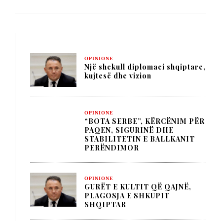
OPINIONE
Një shekull diplomaci shqiptare,
kujtesë dhe vizion
OPINIONE
“BOTA SERBE”, KËRCËNIM PËR
PAQEN, SIGURINË DHE
STABILITETIN E BALLKANIT
PERËNDIMOR
OPINIONE
GURËT E KULTIT QË QAJNË,
PLAGOSJA E SHKUPIT
SHQIPTAR