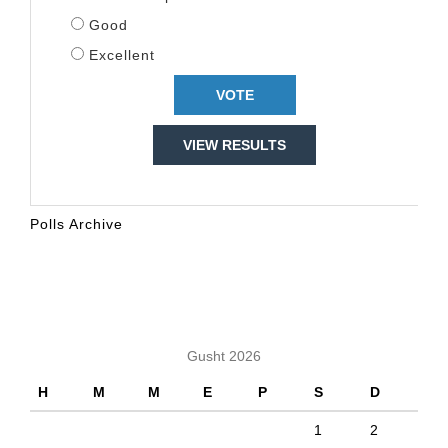
Good
Excellent
VIEW RESULTS
Polls Archive
KALENDARI
Gusht 2026
H
M
M
E
P
S
D
1
2