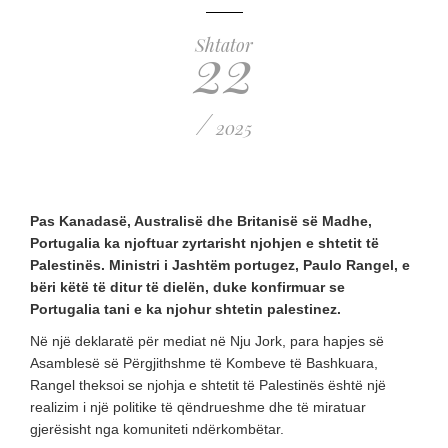
22
Shtator
/
2025
Pas Kanadasë, Australisë dhe Britanisë së Madhe,
Portugalia ka njoftuar zyrtarisht njohjen e shtetit të
Palestinës. Ministri i Jashtëm portugez, Paulo Rangel, e
bëri këtë të ditur të dielën, duke konfirmuar se
Portugalia tani e ka njohur shtetin palestinez.
Në një deklaratë për mediat në Nju Jork, para hapjes së
Asamblesë së Përgjithshme të Kombeve të Bashkuara,
Rangel theksoi se njohja e shtetit të Palestinës është një
realizim i një politike të qëndrueshme dhe të miratuar
gjerësisht nga komuniteti ndërkombëtar.