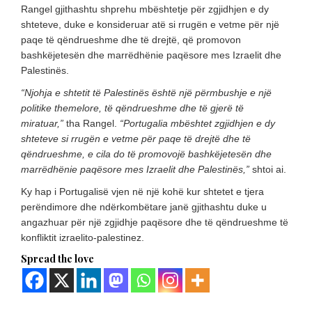
Rangel gjithashtu shprehu mbështetje për zgjidhjen e dy
shteteve, duke e konsideruar atë si rrugën e vetme për një
paqe të qëndrueshme dhe të drejtë, që promovon
bashkëjetesën dhe marrëdhënie paqësore mes Izraelit dhe
Palestinës.
“Njohja e shtetit të Palestinës është një përmbushje e një
politike themelore, të qëndrueshme dhe të gjerë të
miratuar,”
tha Rangel.
“Portugalia mbështet zgjidhjen e dy
shteteve si rrugën e vetme për paqe të drejtë dhe të
qëndrueshme, e cila do të promovojë bashkëjetesën dhe
marrëdhënie paqësore mes Izraelit dhe Palestinës,”
shtoi ai.
Ky hap i Portugalisë vjen në një kohë kur shtetet e tjera
perëndimore dhe ndërkombëtare janë gjithashtu duke u
angazhuar për një zgjidhje paqësore dhe të qëndrueshme të
konfliktit izraelito-palestinez.
Spread the love