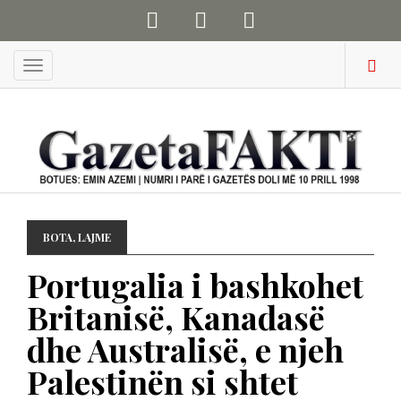
Menu
BOTA
,
LAJME
Portugalia i bashkohet
Britanisë, Kanadasë
dhe Australisë, e njeh
Palestinën si shtet