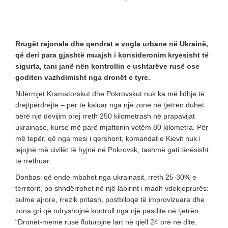
Rrugët rajonale dhe qendrat e vogla urbane në Ukrainë,
që deri para gjashtë muajsh i konsideronim kryesisht të
sigurta, tani janë nën kontrollin e ushtarëve rusë ose
goditen vazhdimisht nga dronët e tyre.
Ndërmjet Kramatorskut dhe Pokrovskut nuk ka më lidhje të
drejtpërdrejtë – për të kaluar nga një zonë në tjetrën duhet
bërë një devijim prej rreth 250 kilometrash në prapavijat
ukrainase, kurse më parë mjaftonin vetëm 80 kilometra. Për
më tepër, që nga mesi i qershorit, komandat e Kievit nuk i
lejojnë më civilët të hyjnë në Pokrovsk, tashmë gati tërësisht
të rrethuar.
Donbasi që ende mbahet nga ukrainasit, rreth 25-30% e
territorit, po shndërrohet në një labirint i madh vdekjeprurës:
sulme ajrore, rrezik pritash, postblloqe të improvizuara dhe
zona gri që ndryshojnë kontroll nga një pasdite në tjetrën.
“Dronët-mëmë rusë fluturojnë lart në qiell 24 orë në ditë,