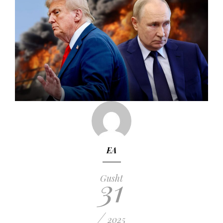
EA
31
Gusht
/
2025