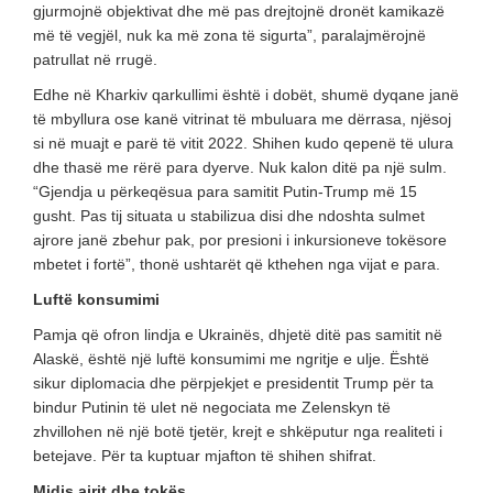
gjurmojnë objektivat dhe më pas drejtojnë dronët kamikazë
më të vegjël, nuk ka më zona të sigurta”, paralajmërojnë
patrullat në rrugë.
Edhe në Kharkiv qarkullimi është i dobët, shumë dyqane janë
të mbyllura ose kanë vitrinat të mbuluara me dërrasa, njësoj
si në muajt e parë të vitit 2022. Shihen kudo qepenë të ulura
dhe thasë me rërë para dyerve. Nuk kalon ditë pa një sulm.
“Gjendja u përkeqësua para samitit Putin-Trump më 15
gusht. Pas tij situata u stabilizua disi dhe ndoshta sulmet
ajrore janë zbehur pak, por presioni i inkursioneve tokësore
mbetet i fortë”, thonë ushtarët që kthehen nga vijat e para.
Luftë konsumimi
Pamja që ofron lindja e Ukrainës, dhjetë ditë pas samitit në
Alaskë, është një luftë konsumimi me ngritje e ulje. Është
sikur diplomacia dhe përpjekjet e presidentit Trump për ta
bindur Putinin të ulet në negociata me Zelenskyn të
zhvillohen në një botë tjetër, krejt e shkëputur nga realiteti i
betejave. Për ta kuptuar mjafton të shihen shifrat.
Midis ajrit dhe tokës