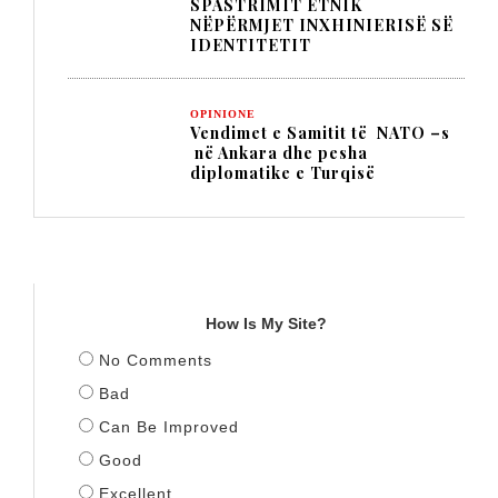
SPASTRIMIT ETNIK
NËPËRMJET INXHINIERISË SË
IDENTITETIT
OPINIONE
Vendimet e Samitit të NATO –s
në Ankara dhe pesha
diplomatike e Turqisë
TITULLI
How Is My Site?
No Comments
Bad
Can Be Improved
Good
Excellent