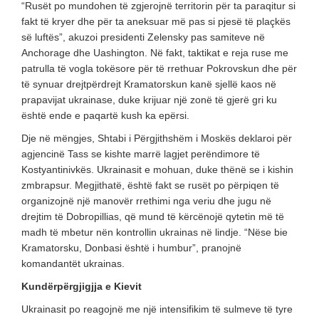
“Rusët po mundohen të zgjerojnë territorin për ta paraqitur si
fakt të kryer dhe për ta aneksuar më pas si pjesë të plaçkës
së luftës”, akuzoi presidenti Zelensky pas samiteve në
Anchorage dhe Uashington. Në fakt, taktikat e reja ruse me
patrulla të vogla tokësore për të rrethuar Pokrovskun dhe për
të synuar drejtpërdrejt Kramatorskun kanë sjellë kaos në
prapavijat ukrainase, duke krijuar një zonë të gjerë gri ku
është ende e paqartë kush ka epërsi.
Dje në mëngjes, Shtabi i Përgjithshëm i Moskës deklaroi për
agjencinë Tass se kishte marrë lagjet perëndimore të
Kostyantinivkës. Ukrainasit e mohuan, duke thënë se i kishin
zmbrapsur. Megjithatë, është fakt se rusët po përpiqen të
organizojnë një manovër rrethimi nga veriu dhe jugu në
drejtim të Dobropillias, që mund të kërcënojë qytetin më të
madh të mbetur nën kontrollin ukrainas në lindje. “Nëse bie
Kramatorsku, Donbasi është i humbur”, pranojnë
komandantët ukrainas.
Kundërpërgjigjja e Kievit
Ukrainasit po reagojnë me një intensifikim të sulmeve të tyre