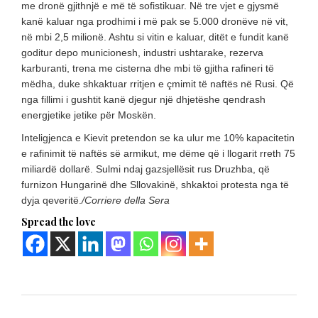
me dronë gjithnjë e më të sofistikuar. Në tre vjet e gjysmë
kanë kaluar nga prodhimi i më pak se 5.000 dronëve në vit,
në mbi 2,5 milionë. Ashtu si vitin e kaluar, ditët e fundit kanë
goditur depo municionesh, industri ushtarake, rezerva
karburanti, trena me cisterna dhe mbi të gjitha rafineri të
mëdha, duke shkaktuar rritjen e çmimit të naftës në Rusi. Që
nga fillimi i gushtit kanë djegur një dhjetëshe qendrash
energjetike jetike për Moskën.
Inteligjenca e Kievit pretendon se ka ulur me 10% kapacitetin
e rafinimit të naftës së armikut, me dëme që i llogarit rreth 75
miliardë dollarë. Sulmi ndaj gazsjellësit rus Druzhba, që
furnizon Hungarinë dhe Sllovakinë, shkaktoi protesta nga të
dyja qeveritë.
/Corriere della Sera
Spread the love