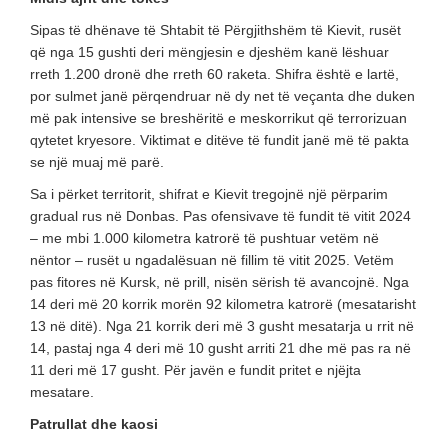
Sipas të dhënave të Shtabit të Përgjithshëm të Kievit, rusët
që nga 15 gushti deri mëngjesin e djeshëm kanë lëshuar
rreth 1.200 dronë dhe rreth 60 raketa. Shifra është e lartë,
por sulmet janë përqendruar në dy net të veçanta dhe duken
më pak intensive se breshëritë e meskorrikut që terrorizuan
qytetet kryesore. Viktimat e ditëve të fundit janë më të pakta
se një muaj më parë.
Sa i përket territorit, shifrat e Kievit tregojnë një përparim
gradual rus në Donbas. Pas ofensivave të fundit të vitit 2024
– me mbi 1.000 kilometra katrorë të pushtuar vetëm në
nëntor – rusët u ngadalësuan në fillim të vitit 2025. Vetëm
pas fitores në Kursk, në prill, nisën sërish të avancojnë. Nga
14 deri më 20 korrik morën 92 kilometra katrorë (mesatarisht
13 në ditë). Nga 21 korrik deri më 3 gusht mesatarja u rrit në
14, pastaj nga 4 deri më 10 gusht arriti 21 dhe më pas ra në
11 deri më 17 gusht. Për javën e fundit pritet e njëjta
mesatare.
Patrullat dhe kaosi