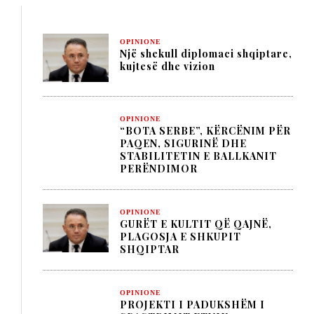
OPINIONE
Një shekull diplomaci shqiptare,
kujtesë dhe vizion
OPINIONE
“BOTA SERBE”, KËRCËNIM PËR
PAQEN, SIGURINË DHE
STABILITETIN E BALLKANIT
PERËNDIMOR
OPINIONE
GURËT E KULTIT QË QAJNË,
PLAGOSJA E SHKUPIT
SHQIPTAR
OPINIONE
PROJEKTI I PADUKSHËM I