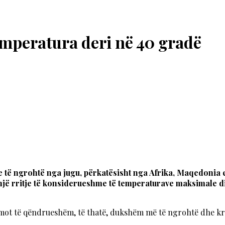
temperatura deri në 40 gradë
 të ngrohtë nga jugu, përkatësisht nga Afrika, Maqedonia e 
një rritje të konsiderueshme të temperaturave maksimale dit
mot të qëndrueshëm, të thatë, dukshëm më të ngrohtë dhe krye