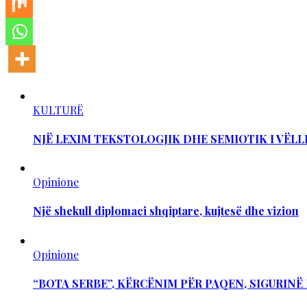
KULTURË
NJË LEXIM TEKSTOLOGJIK DHE SEMIOTIK I VËLL
Opinione
Një shekull diplomaci shqiptare, kujtesë dhe vizion
Opinione
“BOTA SERBE”, KËRCËNIM PËR PAQEN, SIGURIN