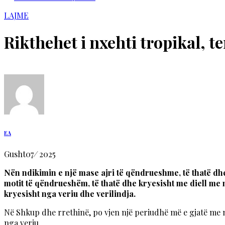
LAJME
Rikthehet i nxehti tropikal, 
EA
Gusht
07
/
2025
Nën ndikimin e një mase ajri të qëndrueshme, të thatë dhe
motit të qëndrueshëm, të thatë dhe kryesisht me diell me 
kryesisht nga veriu dhe verilindja.
Në Shkup dhe rrethinë, po vjen një periudhë më e gjatë me 
nga veriu.