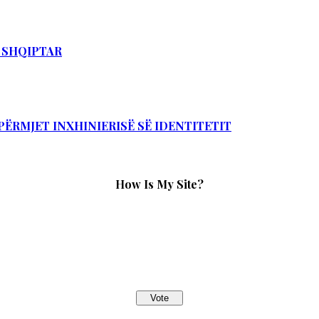
T SHQIPTAR
PËRMJET INXHINIERISË SË IDENTITETIT
How Is My Site?