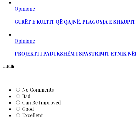
Opinione
GURËT E KULTIT QË QAJNË, PLAGOSJA E SHKUPI
Opinione
PROJEKTI I PADUKSHËM I SPASTRIMIT ETNIK NË
Titulli
No Comments
Bad
Can Be Improved
Good
Excellent