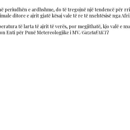
t në periudhën e ardhshme, do të tregojnë një tendencë për rri
e ditore e ajrit gjatë kësaj vale të re të nxehtësisë nga Afrik
ura të larta të ajrit të verës, por megjithatë, kjo valë e nxe
fton Enti për Punë Metereologjike i MV.
/GazetaFAKTI