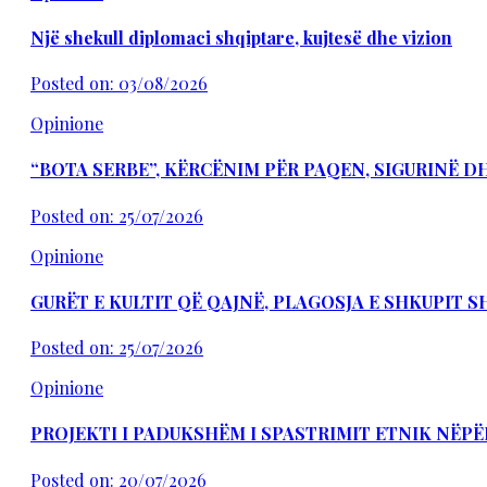
Një shekull diplomaci shqiptare, kujtesë dhe vizion
Posted on: 03/08/2026
Opinione
“BOTA SERBE”, KËRCËNIM PËR PAQEN, SIGURINË 
Posted on: 25/07/2026
Opinione
GURËT E KULTIT QË QAJNË, PLAGOSJA E SHKUPIT 
Posted on: 25/07/2026
Opinione
PROJEKTI I PADUKSHËM I SPASTRIMIT ETNIK NËPË
Posted on: 20/07/2026