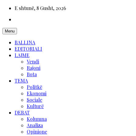
E shtunë, 8 Gusht, 2026
Menu
BALLINA
EDITORIALI
LAJME
Vendi
Rajoni
Bota
TEMA
Politkë
Ekonomi
Sociale
Kulturë
DEBAT
Kolumna
Analiza
Opinione