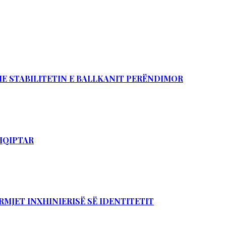
DHE STABILITETIN E BALLKANIT PERËNDIMOR
SHQIPTAR
RMJET INXHINIERISË SË IDENTITETIT