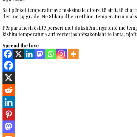
Sa i përket temperaturave maksimale ditore të ajrit, të cila
deri në 39 gradë. Në Shkup dhe rrethinë, temperatura maksimal
Përpara nesh është përsëri mot dukshëm i ngrohtë me temperat
kishim temperatura ajri vërtet jashtëzakonisht të larta, njo
Spread the love