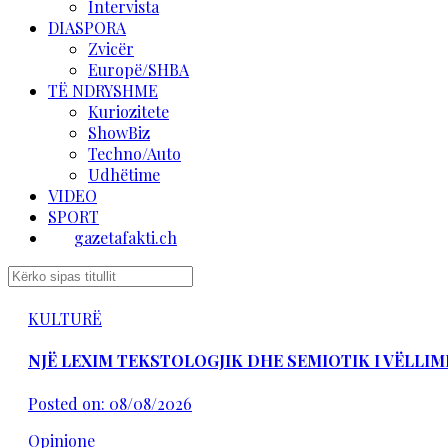
Intervista
DIASPORA
Zvicër
Europë/SHBA
TË NDRYSHME
Kuriozitete
ShowBiz
Techno/Auto
Udhëtime
VIDEO
SPORT
gazetafakti.ch
KULTURË
NJË LEXIM TEKSTOLOGJIK DHE SEMIOTIK I VËLLIM
Posted on: 08/08/2026
Opinione