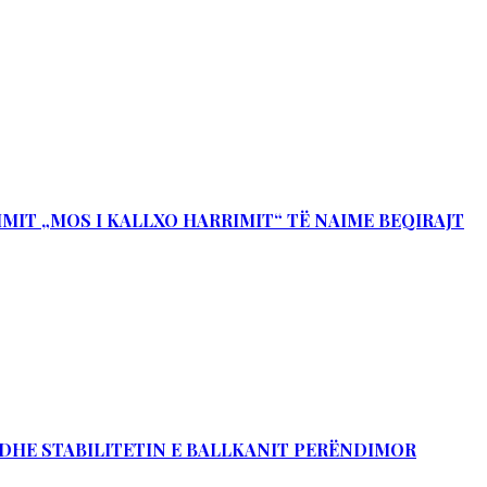
IMIT „MOS I KALLXO HARRIMIT“ TË NAIME BEQIRAJT
Ë DHE STABILITETIN E BALLKANIT PERËNDIMOR