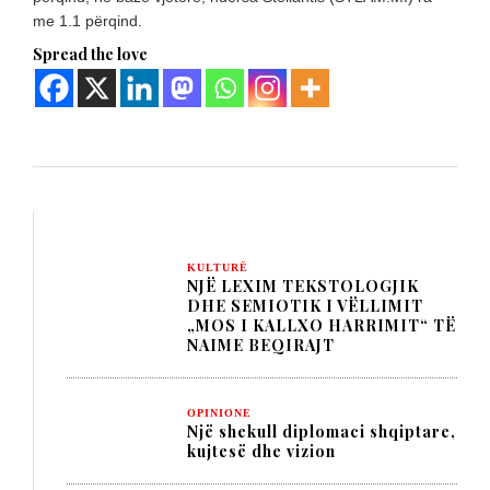
me 1.1 përqind.
Spread the love
KULTURË
NJË LEXIM TEKSTOLOGJIK
DHE SEMIOTIK I VËLLIMIT
„MOS I KALLXO HARRIMIT“ TË
NAIME BEQIRAJT
OPINIONE
Një shekull diplomaci shqiptare,
kujtesë dhe vizion