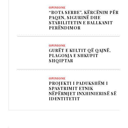
OPINIONE
“BOTA SERBE”, KËRCËNIM PËR
PAQEN, SIGURINË DHE
STABILITETIN E BALLKANIT
PERËNDIMOR
OPINIONE
GURËT E KULTIT QË QAJNË,
PLAGOSJA E SHKUPIT
SHQIPTAR
OPINIONE
PROJEKTI I PADUKSHËM I
SPASTRIMIT ETNIK
NËPËRMJET INXHINIERISË SË
IDENTITETIT
TITULLI