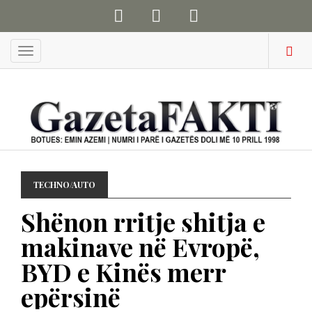
Menu
TECHNO/AUTO
Shënon rritje shitja e
makinave në Evropë,
BYD e Kinës merr
epërsinë