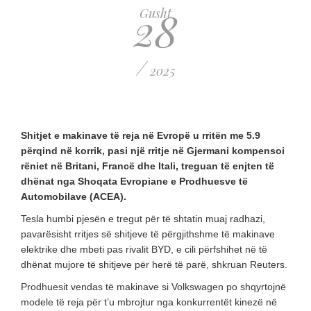
28
Gusht
/
2025
Shitjet e makinave të reja në Evropë u rritën me 5.9
përqind në korrik, pasi një rritje në Gjermani kompensoi
rëniet në Britani, Francë dhe Itali, treguan të enjten të
dhënat nga Shoqata Evropiane e Prodhuesve të
Automobilave (ACEA).
Tesla humbi pjesën e tregut për të shtatin muaj radhazi,
pavarësisht rritjes së shitjeve të përgjithshme të makinave
elektrike dhe mbeti pas rivalit BYD, e cili përfshihet në të
dhënat mujore të shitjeve për herë të parë, shkruan Reuters.
Prodhuesit vendas të makinave si Volkswagen po shqyrtojnë
modele të reja për t’u mbrojtur nga konkurrentët kinezë në