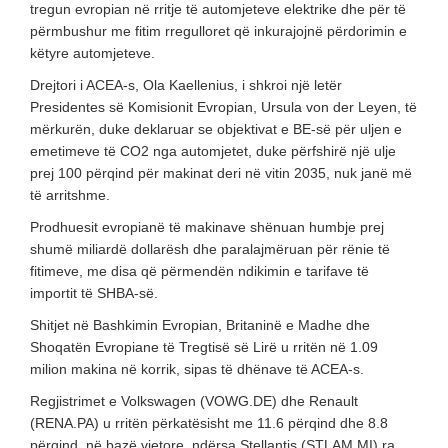
tregun evropian në rritje të automjeteve elektrike dhe për të
përmbushur me fitim rregulloret që inkurajojnë përdorimin e
këtyre automjeteve.
Drejtori i ACEA-s, Ola Kaellenius, i shkroi një letër
Presidentes së Komisionit Evropian, Ursula von der Leyen, të
mërkurën, duke deklaruar se objektivat e BE-së për uljen e
emetimeve të CO2 nga automjetet, duke përfshirë një ulje
prej 100 përqind për makinat deri në vitin 2035, nuk janë më
të arritshme.
Prodhuesit evropianë të makinave shënuan humbje prej
shumë miliardë dollarësh dhe paralajmëruan për rënie të
fitimeve, me disa që përmendën ndikimin e tarifave të
importit të SHBA-së.
Shitjet në Bashkimin Evropian, Britaninë e Madhe dhe
Shoqatën Evropiane të Tregtisë së Lirë u rritën në 1.09
milion makina në korrik, sipas të dhënave të ACEA-s.
Regjistrimet e Volkswagen (VOWG.DE) dhe Renault
(RENA.PA) u rritën përkatësisht me 11.6 përqind dhe 8.8
përqind, në bazë vjetore, ndërsa Stellantis (STLAM.MI) ra