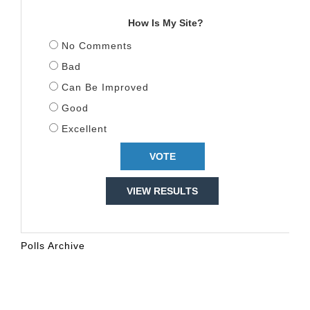
How Is My Site?
No Comments
Bad
Can Be Improved
Good
Excellent
VIEW RESULTS
Polls Archive
KALENDARI