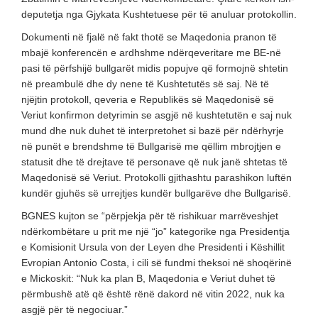
deputetja nga Gjykata Kushtetuese për të anuluar protokollin.
Dokumenti në fjalë në fakt thotë se Maqedonia pranon të
mbajë konferencën e ardhshme ndërqeveritare me BE-në
pasi të përfshijë bullgarët midis popujve që formojnë shtetin
në preambulë dhe dy nene të Kushtetutës së saj. Në të
njëjtin protokoll, qeveria e Republikës së Maqedonisë së
Veriut konfirmon detyrimin se asgjë në kushtetutën e saj nuk
mund dhe nuk duhet të interpretohet si bazë për ndërhyrje
në punët e brendshme të Bullgarisë me qëllim mbrojtjen e
statusit dhe të drejtave të personave që nuk janë shtetas të
Maqedonisë së Veriut. Protokolli gjithashtu parashikon luftën
kundër gjuhës së urrejtjes kundër bullgarëve dhe Bullgarisë.
BGNES kujton se “përpjekja për të rishikuar marrëveshjet
ndërkombëtare u prit me një “jo” kategorike nga Presidentja
e Komisionit Ursula von der Leyen dhe Presidenti i Këshillit
Evropian Antonio Costa, i cili së fundmi theksoi në shoqërinë
e Mickoskit: “Nuk ka plan B, Maqedonia e Veriut duhet të
përmbushë atë që është rënë dakord në vitin 2022, nuk ka
asgjë për të negociuar.”