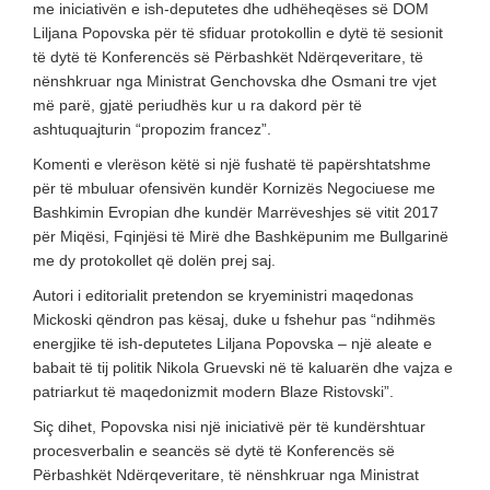
me iniciativën e ish-deputetes dhe udhëheqëses së DOM
Liljana Popovska për të sfiduar protokollin e dytë të sesionit
të dytë të Konferencës së Përbashkët Ndërqeveritare, të
nënshkruar nga Ministrat Genchovska dhe Osmani tre vjet
më parë, gjatë periudhës kur u ra dakord për të
ashtuquajturin “propozim francez”.
Komenti e vlerëson këtë si një fushatë të papërshtatshme
për të mbuluar ofensivën kundër Kornizës Negociuese me
Bashkimin Evropian dhe kundër Marrëveshjes së vitit 2017
për Miqësi, Fqinjësi të Mirë dhe Bashkëpunim me Bullgarinë
me dy protokollet që dolën prej saj.
Autori i editorialit pretendon se kryeministri maqedonas
Mickoski qëndron pas kësaj, duke u fshehur pas “ndihmës
energjike të ish-deputetes Liljana Popovska – një aleate e
babait të tij politik Nikola Gruevski në të kaluarën dhe vajza e
patriarkut të maqedonizmit modern Blaze Ristovski”.
Siç dihet, Popovska nisi një iniciativë për të kundërshtuar
procesverbalin e seancës së dytë të Konferencës së
Përbashkët Ndërqeveritare, të nënshkruar nga Ministrat