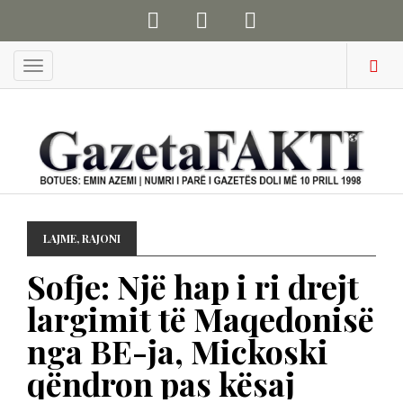
Menu
LAJME
,
RAJONI
Sofje: Një hap i ri drejt
largimit të Maqedonisë
nga BE-ja, Mickoski
qëndron pas kësaj