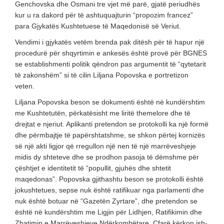
Genchovska dhe Osmani tre vjet më parë, gjatë periudhës
kur u ra dakord për të ashtuquajturin “propozim francez”
para Gjykatës Kushtetuese të Maqedonisë së Veriut.
Vendimi i gjykatës vetëm brenda pak ditësh për të hapur një
procedurë për shqyrtimin e ankesës është provë për BGNES
se establishmenti politik qëndron pas argumentit të “qytetarit
të zakonshëm” si të cilin Liljana Popovska e portretizon
veten.
Liljana Popovska beson se dokumenti është në kundërshtim
me Kushtetutën, përkatësisht me liritë themelore dhe të
drejtat e njeriut. Aplikanti pretendon se protokolli ka një formë
dhe përmbajtje të papërshtatshme, se shkon përtej kornizës
së një akti ligjor që rregullon një nen të një marrëveshjeje
midis dy shteteve dhe se prodhon pasoja të dëmshme për
çështjet e identitetit të “popullit, gjuhës dhe shtetit
maqedonas”. Popovska gjithashtu beson se protokolli është
jokushtetues, sepse nuk është ratifikuar nga parlamenti dhe
nuk është botuar në “Gazetën Zyrtare”, dhe pretendon se
është në kundërshtim me Ligjin për Lidhjen, Ratifikimin dhe
Zbatimin e Marrëveshjeve Ndërkombëtare. Çfarë kërkon ish-