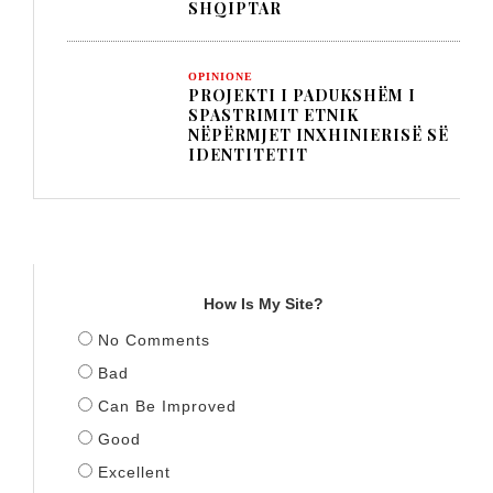
SHQIPTAR
OPINIONE
PROJEKTI I PADUKSHËM I
SPASTRIMIT ETNIK
NËPËRMJET INXHINIERISË SË
IDENTITETIT
TITULLI
How Is My Site?
No Comments
Bad
Can Be Improved
Good
Excellent