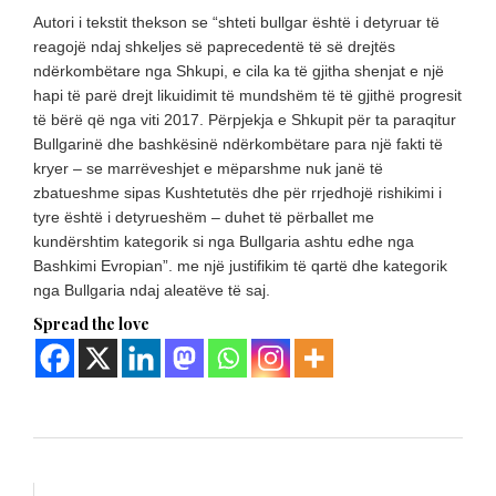
Autori i tekstit thekson se “shteti bullgar është i detyruar të
reagojë ndaj shkeljes së paprecedentë të së drejtës
ndërkombëtare nga Shkupi, e cila ka të gjitha shenjat e një
hapi të parë drejt likuidimit të mundshëm të të gjithë progresit
të bërë që nga viti 2017. Përpjekja e Shkupit për ta paraqitur
Bullgarinë dhe bashkësinë ndërkombëtare para një fakti të
kryer – se marrëveshjet e mëparshme nuk janë të
zbatueshme sipas Kushtetutës dhe për rrjedhojë rishikimi i
tyre është i detyrueshëm – duhet të përballet me
kundërshtim kategorik si nga Bullgaria ashtu edhe nga
Bashkimi Evropian”. me një justifikim të qartë dhe kategorik
nga Bullgaria ndaj aleatëve të saj.
Spread the love