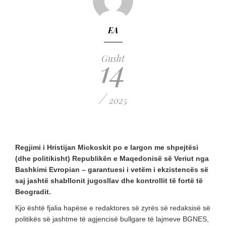
EA
14
Gusht
/
2025
Regjimi i Hristijan Mickoskit po e largon me shpejtësi
(dhe politikisht) Republikën e Maqedonisë së Veriut nga
Bashkimi Evropian – garantuesi i vetëm i ekzistencës së
saj jashtë shabllonit jugosllav dhe kontrollit të fortë të
Beogradit.
Kjo është fjalia hapëse e redaktores së zyrës së redaksisë së
politikës së jashtme të agjencisë bullgare të lajmeve BGNES,