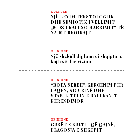
KULTURË
NJË LEXIM TEKSTOLOGJIK
DHE SEMIOTIK I VËLLIMIT
„MOS I KALLXO HARRIMIT“ TË
NAIME BEQIRAJT
OPINIONE
Një shekull diplomaci shqiptare,
kujtesë dhe vizion
OPINIONE
“BOTA SERBE”, KËRCËNIM PËR
PAQEN, SIGURINË DHE
STABILITETIN E BALLKANIT
PERËNDIMOR
OPINIONE
GURËT E KULTIT QË QAJNË,
PLAGOSJA E SHKUPIT