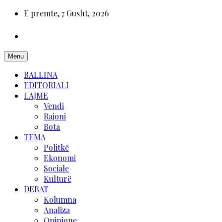
E premte, 7 Gusht, 2026
Menu
BALLINA
EDITORIALI
LAJME
Vendi
Rajoni
Bota
TEMA
Politkë
Ekonomi
Sociale
Kulturë
DEBAT
Kolumna
Analiza
Opinione