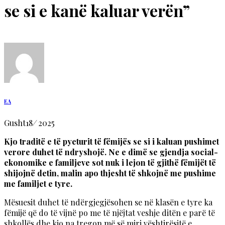
se si e kanë kaluar verën”
EA
Gusht
18
/
2025
Kjo traditë e të pyeturit të fëmijës se si i kaluan pushimet
verore duhet të ndryshojë. Ne e dimë se gjendja social-
ekonomike e familjeve sot nuk i lejon të gjithë fëmijët të
shijojnë detin, malin apo thjesht të shkojnë me pushime
me familjet e tyre.
Mësuesit duhet të ndërgjegjësohen se në klasën e tyre ka
fëmijë që do të vijnë po me të njëjtat veshje ditën e parë të
shkollës dhe kjo na tregon më së miri vështirësitë e