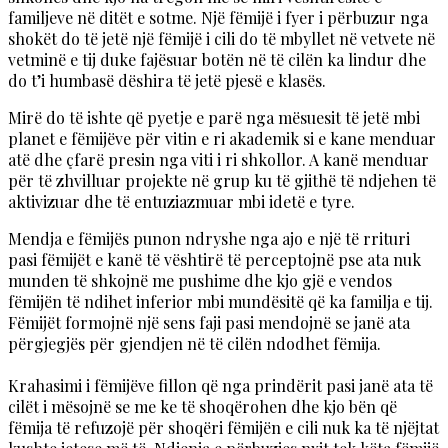
familjeve në ditët e sotme. Një fëmijë i fyer i përbuzur nga
shokët do të jetë një fëmijë i cili do të mbyllet në vetvete në
vetminë e tij duke fajësuar botën në të cilën ka lindur dhe
do t’i humbasë dëshira të jetë pjesë e klasës.
Mirë do të ishte që pyetje e parë nga mësuesit të jetë mbi
planet e fëmijëve për vitin e ri akademik si e kane menduar
atë dhe çfarë presin nga viti i ri shkollor. A kanë menduar
për të zhvilluar projekte në grup ku të gjithë të ndjehen të
aktivizuar dhe të entuziazmuar mbi idetë e tyre.
Mendja e fëmijës punon ndryshe nga ajo e një të rrituri
pasi fëmijët e kanë të vështirë të perceptojnë pse ata nuk
munden të shkojnë me pushime dhe kjo gjë e vendos
fëmijën të ndihet inferior mbi mundësitë që ka familja e tij.
Fëmijët formojnë një sens faji pasi mendojnë se janë ata
përgjegjës për gjendjen në të cilën ndodhet fëmija.
Krahasimi i fëmijëve fillon që nga prindërit pasi janë ata të
cilët i mësojnë se me ke të shoqërohen dhe kjo bën që
fëmija të refuzojë për shoqëri fëmijën e cili nuk ka të njëjtat