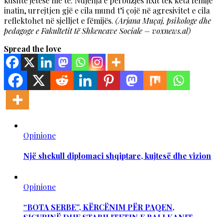
kushte jetese më të. Ndjenja e përbuzjes nxit tek këta fëmijë
inatin, urrejtjen gjë e cila mund t’i çojë në agresivitet e cila
reflektohet në sjelljet e fëmijës.
(Arjana Muçaj, psikologe dhe
pedagoge e Fakultetit të Shkencave Sociale – voxnews.al)
Spread the love
Opinione
Një shekull diplomaci shqiptare, kujtesë dhe vizion
Opinione
“BOTA SERBE”, KËRCËNIM PËR PAQEN,