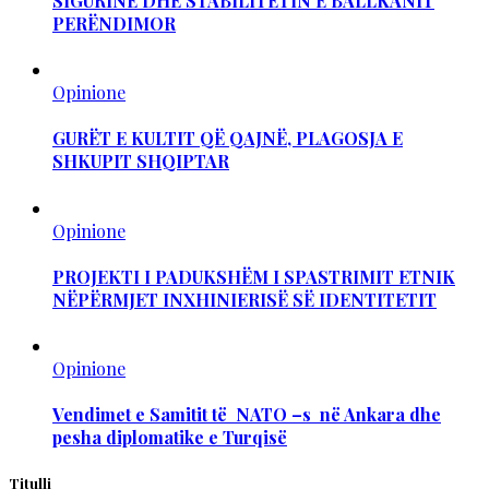
SIGURINË DHE STABILITETIN E BALLKANIT
PERËNDIMOR
Opinione
GURËT E KULTIT QË QAJNË, PLAGOSJA E
SHKUPIT SHQIPTAR
Opinione
PROJEKTI I PADUKSHËM I SPASTRIMIT ETNIK
NËPËRMJET INXHINIERISË SË IDENTITETIT
Opinione
Vendimet e Samitit të NATO –s në Ankara dhe
pesha diplomatike e Turqisë
Titulli