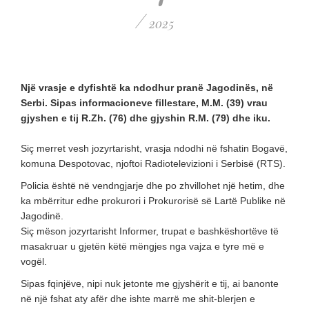
/
2025
Një vrasje e dyfishtë ka ndodhur pranë Jagodinës, në
Serbi. Sipas informacioneve fillestare, M.M. (39) vrau
gjyshen e tij R.Zh. (76) dhe gjyshin R.M. (79) dhe iku.
Siç merret vesh jozyrtarisht, vrasja ndodhi në fshatin Bogavë,
komuna Despotovac, njoftoi Radiotelevizioni i Serbisë (RTS).
Policia është në vendngjarje dhe po zhvillohet një hetim, dhe
ka mbërritur edhe prokurori i Prokurorisë së Lartë Publike në
Jagodinë.
Siç mëson jozyrtarisht Informer, trupat e bashkëshortëve të
masakruar u gjetën këtë mëngjes nga vajza e tyre më e
vogël.
Sipas fqinjëve, nipi nuk jetonte me gjyshërit e tij, ai banonte
në një fshat aty afër dhe ishte marrë me shit-blerjen e