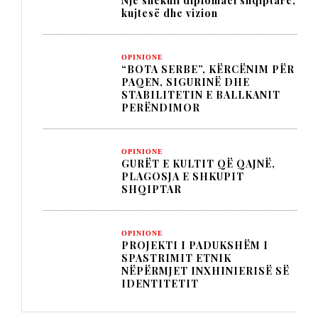
Një shekull diplomaci shqiptare,
kujtesë dhe vizion
OPINIONE
“BOTA SERBE”, KËRCËNIM PËR
PAQEN, SIGURINË DHE
STABILITETIN E BALLKANIT
PERËNDIMOR
OPINIONE
GURËT E KULTIT QË QAJNË,
PLAGOSJA E SHKUPIT
SHQIPTAR
OPINIONE
PROJEKTI I PADUKSHËM I
SPASTRIMIT ETNIK
NËPËRMJET INXHINIERISË SË
IDENTITETIT