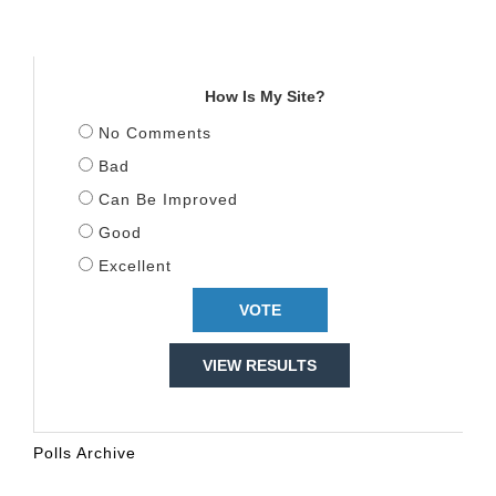
TITULLI
How Is My Site?
No Comments
Bad
Can Be Improved
Good
Excellent
VIEW RESULTS
Polls Archive