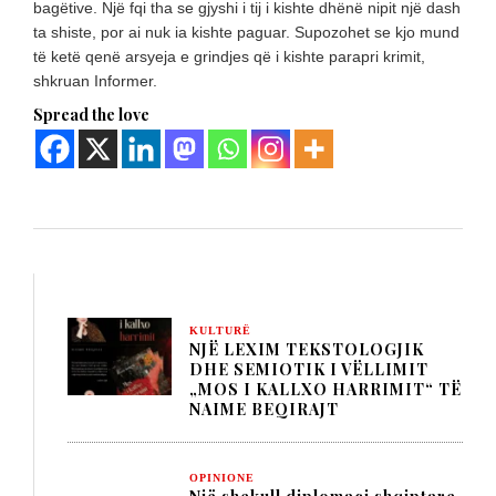
bagëtive. Një fqi tha se gjyshi i tij i kishte dhënë nipit një dash
ta shiste, por ai nuk ia kishte paguar. Supozohet se kjo mund
të ketë qenë arsyeja e grindjes që i kishte parapri krimit,
shkruan Informer.
Spread the love
KULTURË
NJË LEXIM TEKSTOLOGJIK
DHE SEMIOTIK I VËLLIMIT
„MOS I KALLXO HARRIMIT“ TË
NAIME BEQIRAJT
OPINIONE