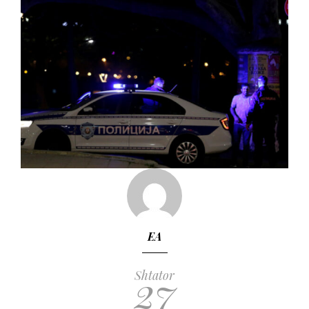
EA
27
Shtator