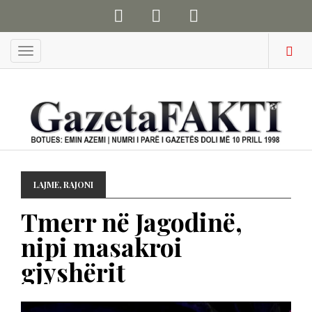
Menu
LAJME
,
RAJONI
Tmerr në Jagodinë,
nipi masakroi
gjyshërit